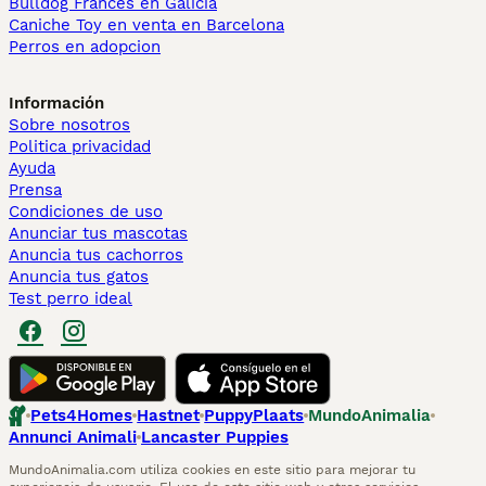
Bulldog Francés en Galicia
Caniche Toy en venta en Barcelona
Perros en adopcion
Información
Sobre nosotros
Politica privacidad
Ayuda
Prensa
Condiciones de uso
Anunciar tus mascotas
Anuncia tus cachorros
Anuncia tus gatos
Test perro ideal
Pets4Homes
Hastnet
PuppyPlaats
MundoAnimalia
Annunci Animali
Lancaster Puppies
MundoAnimalia.com utiliza cookies en este sitio para mejorar tu