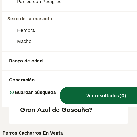
un manto azul muy característico creado por
Perros con Pedigree
el moteado negro sobre el fondo blanco. Los
machos adultos miden entre 64 y 70 cm y
las hembras, 60.
Sexo de la mascota
Hembra
¿Qué causa la piel azulada
Macho
en los perros?
Rango de edad
¿Cuáles son las clases de
azul de gascuña?
Generación
Guardar búsqueda
Ver resultados
(
0
)
¿Cómo es el carácter del
Gran Azul de Gascuña?
Perros Cachorros En Venta