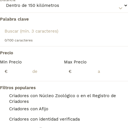
Distancia
nuestra
página de consejos de compra de Gos d'Atura
Català o Perro de Pastor Catalán
para obtener información
sobre esta raza de perro.
Palabra clave
Encontramos 0 Gos d'Atura Catalán - Perro
de Pastor Catalán Cachorros en venta en
Oviedo, Asturias.
0/100 caracteres
Si deseas exactamente esta búsqueda guarda tu 
búsqueda y espera el resultado perfecto:
Precio
Guardar búsqueda
Min Precio
Max Precio
€
€
Preguntas frecuentes
Filtros populares
Criadores con Núcleo Zoológico o en el Registro de
Criadores
¿Cómo es el carácter del gos
Criadores con Afijo
d'atura?
Criadores con identidad verificada
Personalidad y carácter del pastor catalán El