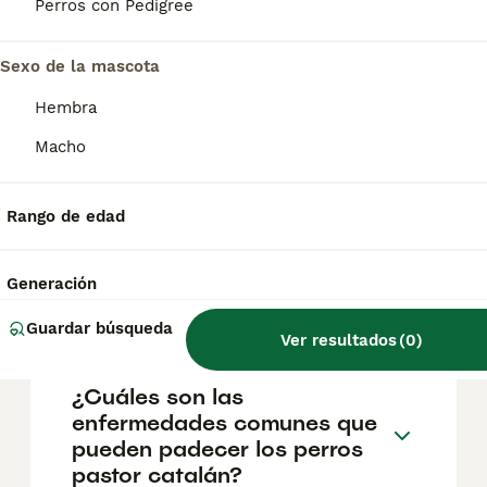
Perros con Pedigree
gos d'atura es listo, ingenioso y seguro de sí
mismo. Puede cuidar del ganado por sí solo,
pero, en casa, es fiel y cariñoso con la
Sexo de la mascota
familia.
Hembra
¿Cómo es el
Macho
comportamiento del pastor
catalán?
Rango de edad
¿Son fáciles de entrenar los
Generación
pastores catalanes?
Guardar búsqueda
Ver resultados
(
0
)
¿Cuáles son las
enfermedades comunes que
pueden padecer los perros
pastor catalán?