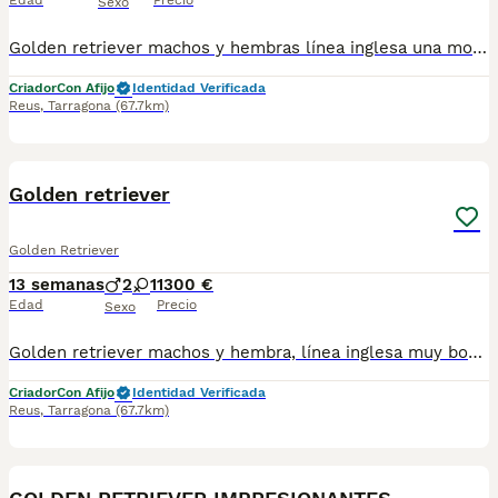
Edad
Precio
Sexo
Golden retriever machos y hembras línea inglesa una morfología espectacular con cartilla sanitaria vacuna chip desparasitación con garantía víricas y congenitas
Criador
Con Afijo
Identidad Verificada
Reus
,
Tarragona
(67.7km)
3
Golden retriever
Golden Retriever
13 semanas
2
1
1300 €
Edad
Precio
Sexo
Golden retriever machos y hembra, línea inglesa muy bonitos y amorosos criados en ambiente familiar muy socializados con cartilla sanitaria vacuna chip desparasitación con garantía víricas y congenitas
Criador
Con Afijo
Identidad Verificada
Reus
,
Tarragona
(67.7km)
6