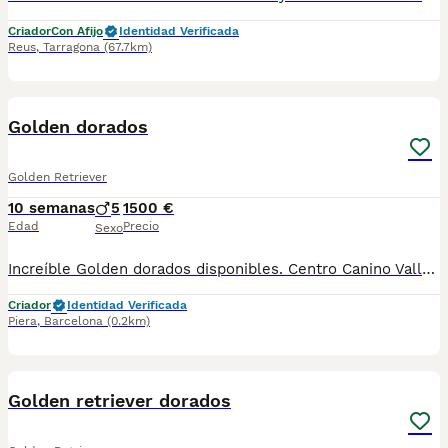
Criador
Con Afijo
Identidad Verificada
Reus
,
Tarragona
(67.7km)
10
5
Golden dorados
Golden Retriever
10 semanas
5
1500 €
Edad
Precio
Sexo
Increíble Golden dorados disponibles. Centro Canino Vallbonica es mucho más que un centro de cría , es una familia comprometida con el bienestar animal y la cria responsable, por ello todos nuestros bebés nacen y se crían en nuestras instalaciones , asegurando así un correcto desarrollo y una magnífica socialización, consiguiendo en cada ejemplar un carácter juguetón y extrovertido algo primordial para su adaptación como un miembro más en tu familia . Se entregan con el carnet de vacunas con el plan correspondiente a su edad , desparasitados y microchip implantado y activado en registro de Anicom. Facilitamos junto al cachorro contrato de compra con garantías víricas de 15 días y congénitas de 1 año . Contamos con un gran equipo de profesionales entre los que se encuentran educadores, auxiliares y Veterinarios ofreciendo los controles sanitarios necesarios así como continua vigilancia asegurando su bienestar . Hacemos envíos a toda España con empresa de transporte privado, proporcionando un viaje confortable y ofreciendo las atenciones necesarias a nuestros bebés . Si estás interesado en alguno de nuestros ejemplares solicita información sin compromiso al 722269698 . También atendemos vía WhatsApp . PRECIO REAL ( incluye el IVA) . Núcleo zoológico B2501315
Criador
Identidad Verificada
Piera
,
Barcelona
(0.2km)
11
4
Golden retriever dorados