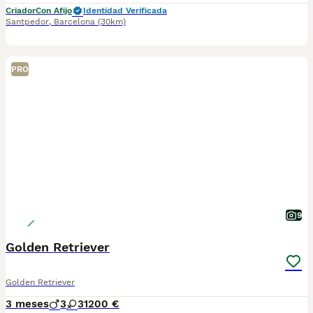
Criador
Con Afijo
Identidad Verificada
Santpedor
,
Barcelona
(30km)
PRO
9
Golden Retriever
Golden Retriever
3 meses
3
3
1200 €