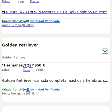
Edad
Precio
Sexo
☎️📞 616987793 ☎️📞 Mascotas De La Selva somos un centro de cria Nada de importación o de compra venta Padres a la vista. Contamos con más de 6000 metros cuadrados de instalaciones dedicados a la cría de las distintas razas, así como un equipo de profesionales y veterinario dedicado a garantizar los mejores cuidados y una atención permanente a todos nuestros animales. Somos un Núcleo Zoológico autorizado por la Generalitat. Con mas de 20 años de experiencia
Criador
Con Afijo
Identidad Verificada
Amer
,
Girona
(89.3km)
7
Golden retriever
Golden Retriever
11 semanas
2
1
950 €
Edad
Precio
Sexo
Golden Retriever camada completa machos y hembras super cariñosos con cartilla sanitaria vacuna chip desparasitación con garantía víricas y congenitas
Criador
Con Afijo
Identidad Verificada
Reus
,
Tarragona
(68.3km)
7
1