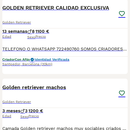
GOLDEN RETRIEVER CALIDAD EXCLUSIVA
Golden Retriever
13 semanas
8
1100 €
Edad
Precio
Sexo
TELEFONO O WHATSAPP 722490760 SOMOS CRIADORES DIRECTOS SIN INTERMEDIARIOS! MAS DE 20 AÑOS EN EL SECTOR NOS AVALAN, VALORANDO NO SOLO LA CRIA RESPONSABLE SI NO TAMBIEN LA SELECCIÓN PARA MEJORAR LA RAZA DURANTE TODOS ESTOS AÑOS. NUESTROS CACHORROS SE ENTREGAN PREVIAMENTE REVISADOS POR UN VETERINARIO PROFESIONAL Y BAJO LOS MAS ESTRICTOS CONTROLES DE SALUD, HACEMOS HINCAPIÉ EN SU SOCIABILIZACIÓN PARA SU CORRECTO DESARROLLO NEUROLOGICO! Y OS ASESORAMOS ANTES DURANTE Y DESPUES DE LA ENTREGA PARA QUE TODO SEA LO MAS AFABLE Y FACIL POSIBLE DURANTE LA ADAPTACION! NUESTROS BEBE SE ENTREGAN A PARTIR DE LOS DOS MESES CON SUS VACUNAS AL DIA, DESPARASITADOS Y CON GARANTIAS DE SALUD, MICROCHIP Y CARTILLA DE VACUNACION! SI BUSCAS UN COMPAÑERO SANO Y EQUILIBRADO ESTE ES EL LUGAR, TE ASESORAREMOS DURANTE TODO EL PROCESO NO DUDES EN CONSULTAR POR NUESTROS PEQUES AL 722 490 760
Criador
Con Afijo
Identidad Verificada
Santpedor
,
Barcelona
(30km)
3
Golden retriever machos
Golden Retriever
3 meses
3
1200 €
Edad
Precio
Sexo
Camada Golden retriever machos muy sociables criados en ambiente familiar se entrega con cartilla sanitaria vacuna chip desparasitación con contrato de garantía víricas y congenitas