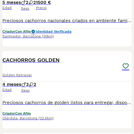
5 meses
2
2
1500 €
Edad
Precio
Sexo
Preciosos cachorros nacionales criados en ambiente familiar disponibles de raza golden. Se entregan con su carnet de primo vacunación, las vacunas correspondientes a su edad, desparasitados interna y externamente, con microchip implantado. Se realiza un contrato en el que incluye garantía vírica de 15 días y una garantía congénita de un año desde el día de la entrega del cachorro. Nos comprometemos 100% con la salud de nuestros pequeños. Núcleo zoológico B2500604. Para más información/imagenes o consultas sin compromiso al número de teléfono 722788399 o al 932514529.
Criador
Con Afijo
Identidad Verificada
Santpedor
,
Barcelona
(30km)
1
CACHORROS GOLDEN
Golden Retriever
4 meses
3
2
Edad
Sexo
Preciosos cachorros de golden listos para entregar, disponemos de machos y hembras .Todos nuestros cachorros son entregados con las vacunas correspondientes a su edad , micrhochip y las respectivas garantias. Visitanos sin ningun tipo de compromiso , gran exposicion de cachorros, padres a la vista.
Criador
Con Afijo
Olérdola
,
Barcelona
(22.5km)
9