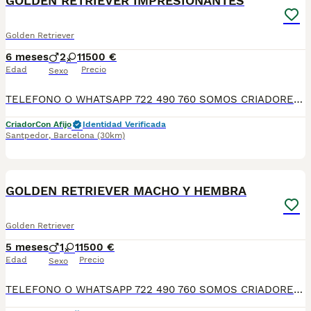
GOLDEN RETRIEVER IMPRESIONANTES
Golden Retriever
6 meses
2
1
1500 €
Edad
Precio
Sexo
TELEFONO O WHATSAPP 722 490 760 SOMOS CRIADORES DIRECTOS SIN INTERMEDIARIOS! MAS DE 20 AÑOS EN EL SECTOR NOS AVALAN, VALORANDO NO SOLO LA CRIA RESPONSABLE SI NO TAMBIEN LA SELECCIÓN PARA MEJORAR LA RAZA DURANTE TODOS ESTOS AÑOS. NUESTROS CACHORROS SE ENTREGAN PREVIAMENTE REVISADOS POR UN VETERINARIO PROFESIONAL Y BAJO LOS MAS ESTRICTOS CONTROLES DE SALUD, HACEMOS HINCAPIÉ EN SU SOCIABILIZACIÓN PARA SU CORRECTO DESARROLLO NEUROLOGICO! Y OS ASESORAMOS ANTES DURANTE Y DESPUES DE LA ENTREGA PARA QUE TODO SEA LO MAS AFABLE Y FACIL POSIBLE DURANTE LA ADAPTACION! NUESTROS BEBE SE ENTREGAN A PARTIR DE LOS DOS MESES CON SUS VACUNAS AL DIA, DESPARASITADOS Y CON GARANTIAS DE SALUD, MICROCHIP Y CARTILLA DE VACUNACION! SI BUSCAS UN COMPAÑERO SANO Y EQUILIBRADO ESTE ES EL LUGAR, TE ASESORAREMOS DURANTE TODO EL PROCESO NO DUDES EN CONSULTAR POR NUESTROS PEQUES AL 722 490 760
Criador
Con Afijo
Identidad Verificada
Santpedor
,
Barcelona
(30km)
8
GOLDEN RETRIEVER MACHO Y HEMBRA
Golden Retriever
5 meses
1
1
1500 €
Edad
Precio
Sexo
TELEFONO O WHATSAPP 722 490 760 SOMOS CRIADORES DIRECTOS SIN INTERMEDIARIOS! MAS DE 20 AÑOS EN EL SECTOR NOS AVALAN, VALORANDO NO SOLO LA CRIA RESPONSABLE SI NO TAMBIEN LA SELECCIÓN PARA MEJORAR LA RAZA DURANTE TODOS ESTOS AÑOS. NUESTROS CACHORROS SE ENTREGAN PREVIAMENTE REVISADOS POR UN VETERINARIO PROFESIONAL Y BAJO LOS MAS ESTRICTOS CONTROLES DE SALUD, HACEMOS HINCAPIÉ EN SU SOCIABILIZACIÓN PARA SU CORRECTO DESARROLLO NEUROLOGICO! Y OS ASESORAMOS ANTES DURANTE Y DESPUES DE LA ENTREGA PARA QUE TODO SEA LO MAS AFABLE Y FACIL POSIBLE DURANTE LA ADAPTACION! NUESTROS BEBE SE ENTREGAN A PARTIR DE LOS DOS MESES CON SUS VACUNAS AL DIA, DESPARASITADOS Y CON GARANTIAS DE SALUD, MICROCHIP Y CARTILLA DE VACUNACION! SI BUSCAS UN COMPAÑERO SANO Y EQUILIBRADO ESTE ES EL LUGAR, TE ASESORAREMOS DURANTE TODO EL PROCESO NO DUDES EN CONSULTAR POR NUESTROS PEQUES AL 722 490 760