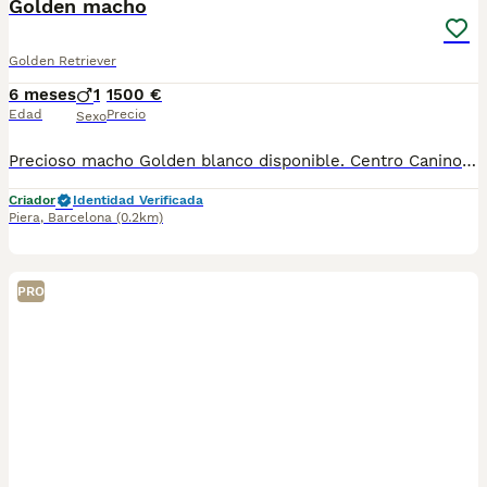
Golden macho
Golden Retriever
6 meses
1
1500 €
Edad
Precio
Sexo
Precioso macho Golden blanco disponible. Centro Canino Vallbonica es mucho más que un centro de cría , es una familia comprometida con el bienestar animal y la cria responsable, por ello todos nuestros bebés nacen y se crían en nuestras instalaciones , asegurando así un correcto desarrollo y una magnífica socialización, consiguiendo en cada ejemplar un carácter juguetón y extrovertido algo primordial para su adaptación como un miembro más en tu familia . Se entregan con el carnet de vacunas con el plan correspondiente a su edad , desparasitados y microchip implantado y activado en registro de Anicom. Facilitamos junto al cachorro contrato de compra con garantías víricas de 15 días y congénitas de 1 año . Contamos con un gran equipo de profesionales entre los que se encuentran educadores, auxiliares y Veterinarios ofreciendo los controles sanitarios necesarios así como continua vigilancia asegurando su bienestar . Hacemos envíos a toda España con empresa de transporte privado, proporcionando un viaje confortable y ofreciendo las atenciones necesarias a nuestros bebés . Si estás interesado en alguno de nuestros ejemplares solicita información sin compromiso al 722269698 . También atendemos vía WhatsApp . PRECIO REAL ( incluye el IVA) . Núcleo zoológico B2501315
Criador
Identidad Verificada
Piera
,
Barcelona
(0.2km)
PRO