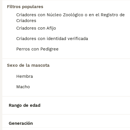
Edad
Precio
Sexo
Filtros populares
Criadores con Núcleo Zoológico o en el Registro de
Golden Retriever hembra preciosa con una morfología espectacular línea inglesa con cartilla sanitaria vacuna chip desparasitación con garantía víricas y congenitas
Criadores
Criador
Con Afijo
Identidad Verificada
Criadores con Afijo
Reus
,
Tarragona
(68.3km)
Criadores con identidad verificada
7
Perros con Pedigree
Camada Golden Retriever.
Sexo de la mascota
Golden Retriever
Hembra
8 semanas
5
5
1100 €
Edad
Precio
Sexo
Macho
Camada cachorros Golden Retriever. Los entregamos vacunados,desparasitados y con chip. Nos pueden visitar sin compromiso y así poder ver a los padres. Telf.621181378.
Rango de edad
Criador
Con Afijo
Identidad Verificada
Vilademuls
,
Girona
(114.9km)
1
1
Generación