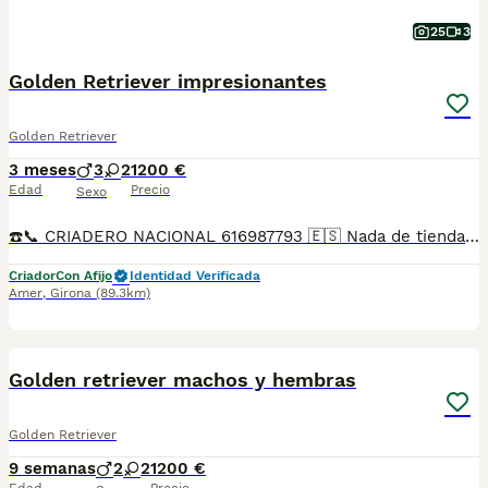
25
3
Golden Retriever impresionantes
Golden Retriever
3 meses
3
2
1200 €
Edad
Precio
Sexo
☎️📞 CRIADERO NACIONAL 616987793 🇪🇸 Nada de tiendas ni intermediarios. Padres a la vista. Nuestros Golden retriever viven libres y en continuo contacto con nosotros , resultando un equilibrio físico y psicológico que les hace desarrollarse plenamente. Nuestros cachorros de Golden Retriever reciben un programa de estimulación desde una edad temprana para una impronta y sociabilización óptima. Control veterinario permanente, Certificados oficiales Selección del carácter de los reproductores, estimulación precoz de los cachorros, evolución de entornos, parques exteriores con circuitos estimulantes, destete progresivo para un cachorro más seguro y autosuficiente, iniciación al control de esfínteres, etc… Precio desde según ejemplar en sexo, color.
Criador
Con Afijo
Identidad Verificada
Amer
,
Girona
(89.3km)
3
1
Golden retriever machos y hembras
Golden Retriever
9 semanas
2
2
1200 €