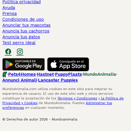
Politica privacidad
Ayuda
Prensa
Condiciones de uso
Anunciar tus mascotas
Anuncia tus cachorros
Anuncia tus gatos
Test perro ideal
Pets4Homes
Hastnet
PuppyPlaats
MundoAnimalia
Annunci Animali
Lancaster Puppies
MundoAnimalia.com utiliza cookies en este sitio para mejorar tu
experiencia de usuario. El uso de este sitio web y otros servicios
constituye la aceptación de los
Términos y Condiciones
y
la Política de
Privacidad y Cookies
de MundoAnimalia. Puedes
Administrar tus
preferencias
en cualquier momento.
© Derechos de autor
2026
-
Mundoanimalia