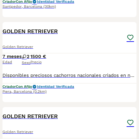
Criador
Con Afijo
Identidad Verificada
Santpedor
,
Barcelona
(30km)
4
GOLDEN RETRIEVER
Golden Retriever
7 meses
2
1500 €
Edad
Precio
Sexo
Disponibles preciosos cachorros nacionales criados en nuestras instalaciones, en un ambiente familiar y responsable. Nuestros cachorros se entregan con cartilla de primera vacunación, vacunas correspondientes a su edad, desparasitados interna y externamente, y con microchip implantado y dado de alta. Además, realizamos un contrato de garantía que incluye: • Garantía vírica de 15 días. • Garantía congénita de 1 año. Desde la fecha de entrega del cachorro. Nos comprometemos al 100% con la salud, el bienestar y el cuidado de nuestros pequeños. Disponemos de Núcleo Zoológico Para más información, imágenes o cualquier consulta sin compromiso, pueden contactar con nosotros en los teléfonos: CRISTINA 📞 722 788 399 📞 932 514 529
Criador
Con Afijo
Identidad Verificada
Piera
,
Barcelona
(0.2km)
5
GOLDEN RETRIEVER
Golden Retriever