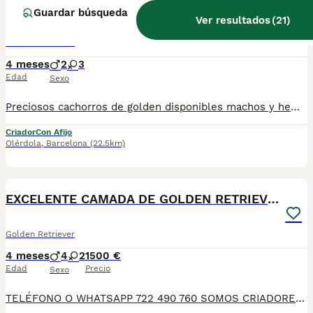
GOLDEN
Guardar búsqueda
Ver resultados
(
21
)
Golden Retriever
4 meses
2
3
Edad
Sexo
Preciosos cachorros de golden disponibles machos y hembras color crema y tostado. Todos nuestros cachorros se entregan con las vacunas correspondientes a la edad , microchip y las respectivas garantias .Padres a la vista.
Criador
Con Afijo
Olérdola
,
Barcelona
(22.5km)
8
EXCELENTE CAMADA DE GOLDEN RETRIEVER
Golden Retriever
4 meses
4
2
1500 €
Edad
Precio
Sexo
TELÉFONO O WHATSAPP 722 490 760 SOMOS CRIADORES DIRECTOS SIN INTERMEDIARIOS! MAS DE 20 AÑOS EN EL SECTOR NOS AVALAN, VALORANDO NO SOLO LA CRIA RESPONSABLE SI NO TAMBIEN LA SELECCIÓN PARA MEJORAR LA RAZA DURANTE TODOS ESTOS AÑOS. NUESTROS CACHORROS SE ENTREGAN PREVIAMENTE REVISADOS POR UN VETERINARIO PROFESIONAL Y BAJO LOS MAS ESTRICTOS CONTROLES DE SALUD, HACEMOS HINCAPIÉ EN SU SOCIABILIZACIÓN PARA SU CORRECTO DESARROLLO NEUROLOGICO! Y OS ASESORAMOS ANTES DURANTE Y DESPUES DE LA ENTREGA PARA QUE TODO SEA LO MAS AFABLE Y FACIL POSIBLE DURANTE LA ADAPTACION! NUESTROS BEBE SE ENTREGAN A PARTIR DE LOS DOS MESES CON SUS VACUNAS AL DIA, DESPARASITADOS Y CON GARANTIAS DE SALUD, MICROCHIP Y CARTILLA DE VACUNACION! SI BUSCAS UN COMPAÑERO SANO Y EQUILIBRADO ESTE ES EL LUGAR, TE ASESORAREMOS DURANTE TODO EL PROCESO NO DUDES EN CONSULTAR POR NUESTROS PEQUES AL 722 490 760