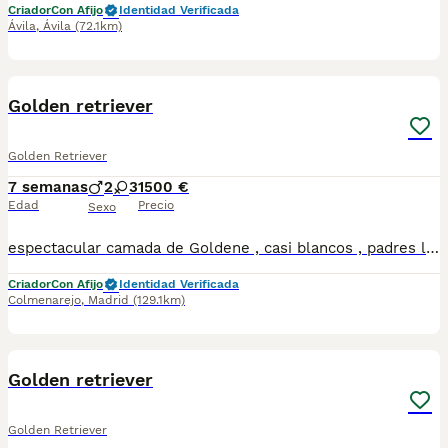
Criador
Con Afijo
Identidad Verificada
Ávila
,
Ávila
(72.1km)
14
Golden retriever
Golden Retriever
7 semanas
2
3
1500 €
Edad
Precio
Sexo
espectacular camada de Goldene , casi blancos , padres libres de todas las enfermedades genéticas de la raza , displasias libres de cadera y codos , carácter extraordinario, son guapísimos y super buenos , con una línea genética de 10 ,adre campeona y padre hijo de campeones , se entregan con todas las garantías
Criador
Con Afijo
Identidad Verificada
Colmenarejo
,
Madrid
(129.1km)
1
Golden retriever
Golden Retriever