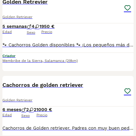
Golden Retrevier
Golden Retriever
5 semanas
4
1
950 €
Edad
Precio
Sexo
🐾 Cachorros Golden disponibles 🐾 ¡Los pequeños más dulces y cariñosos ya te están esperando! ❤️ ✔️ Criados con mucho cariño y socializados desde pequeños. ✔️ Se entregan vacunados, desparasitados, con microchip y cartilla veterinaria. ✔️ Garantía sanitaria y asesoramiento antes y después de la entrega. El Golden Retriever es un compañero noble, inteligente y muy afectuoso, ideal para familias y para quienes buscan un perro equilibrado, alegre y fiel. 📍 Peludetes Salamanca 📲 Escríbenos por WhatsApp para más información, fotos, vídeos y disponibilidad.
Criador
Membribe de la Sierra
,
Salamanca
(29km)
5
Cachorros de golden retriever
Golden Retriever
6 meses
2
2
1000 €
Edad
Precio
Sexo
Cachorros de Golden retriever. Padres con muy buen pedigree nietos de multi campeones. Padres libres de displasia certificado por setov. Se entregan con dos meses: Vacunados, desparasitados , con garantía virica y garantía de tara congénita...