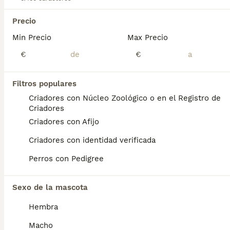
Camadas de golden retriever disponibles para reservar. Disponemos de varias camadas con variedad de líneas para entregar en los meses de septiembre y octubre. Entregamos los cachorros con: - Pasaporte y microchip. - Pauta de vacunación. - Desparasitaciones internas y externas. - Contrato y garantías. - Kit de iniciación. - Revisión veterinaria. Para conocer a nuestros cachorros y puede informarse por Whatsap o nuestras redes: 605426691 o @rincondorado2024
Precio
Criador
Identidad Verificada
Min Precio
Max Precio
Paradinas de San Juan
,
Salamanca
(34.5km)
€
€
1
BOOST
Golden Retriever
Filtros populares
Criadores con Núcleo Zoológico o en el Registro de
Golden Retriever
Criadores
11 semanas
2
3
1200 €
Criadores con Afijo
Edad
Precio
Sexo
Criadores con identidad verificada
Disponibles varios cachorros de Golden Retriever, una de las razas más apreciadas por su carácter equilibrado, inteligencia y gran cariño hacia las personas. Nuestros cachorros se crían con dedicación y atención diaria, favoreciendo una correcta socialización desde sus primeras semanas de vida. ✔ Excelente carácter familiar. ✔ Muy cariñosos y sociables. ✔ Ideales para convivir con niños. ✔ Vacunados y desparasitados según su edad. ✔ Revisados por veterinario. ✔ Cartilla sanitaria al día. Los cachorros se entregan con todas las garantías sanitarias correspondientes y acompañamiento para resolver cualquier duda sobre sus cuidados. 📸 Fotos y vídeos disponibles por privado. 🚗 Posibilidad de entrega en diferentes puntos de España. Si buscas un compañero fiel, inteligente y afectuoso, nuestros Golden Retriever estarán encantados de formar parte de tu familia.
Perros con Pedigree
Criador
Identidad Verificada
Las Rozas de Madrid
,
Madrid
(142.3km)
Sexo de la mascota
1
1
TODOS LOS ANUNCIOS
Hembra
Camada Golden Retriever
Macho