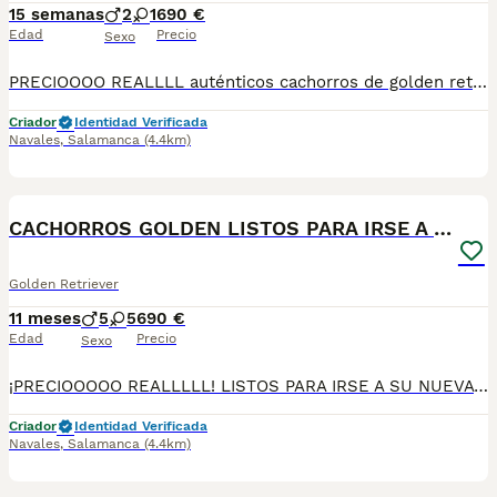
15 semanas
2
1
690 €
Edad
Precio
Sexo
PRECIOOOO REALLLL auténticos cachorros de golden retriever listos para entregar Nada de reservas ni adelantos de dinero Ven a ver el cachorro lo eliges y te lo llevas Media vida dedicada únicamente a la cría y selección de esta raza
Criador
Identidad Verificada
Navales
,
Salamanca
(4.4km)
1
CACHORROS GOLDEN LISTOS PARA IRSE A SU NUEVA CASA!
Golden Retriever
11 meses
5
5
690 €
Edad
Precio
Sexo
¡PRECIOOOOO REALLLLL! LISTOS PARA IRSE A SU NUEVA CASITA!!!! auténticos cachorros de golden retriever de la mejor linea actual en España Toda la vida dedicada a la cria de esta raza tan especial Se pueden venir a recoger ya están listos para entregar Nada de reservas ni adelantos de dinero ven a nuestras instalaciones y elige a tu compañero de vida
Criador
Identidad Verificada
Navales
,
Salamanca
(4.4km)
1