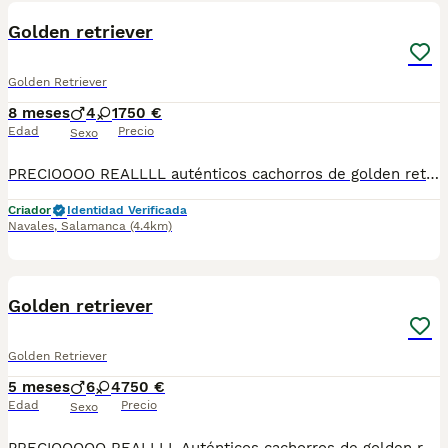
Golden retriever
Golden Retriever
8 meses
4
1
750 €
Edad
Precio
Sexo
PRECIOOOO REALLLL auténticos cachorros de golden retriever Más de 20 años de experiencia específica en esta raza Se puede visitar sin compromiso
Criador
Identidad Verificada
Navales
,
Salamanca
(4.4km)
2
Golden retriever
Golden Retriever
5 meses
6
4
750 €
Edad
Precio
Sexo