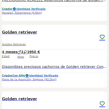
PRECIOOOOO REALLLL Auténticos cachorros de golden retriever se pueden venir a ver sin compromiso Muchos años de experiencia con esta única raza nietos de campeones
Criador
Identidad Verificada
Navales
,
Salamanca
(4.4km)
2
Golden retriever
Golden Retriever
4 meses
2
2
950 €
Edad
Precio
Sexo
Disponibles preciosos cachorros de Golden retriever Contamos con hembras y machos. Somos un criadero familiar y te ofrecemos la posibilidad de venir a conocer a los cachorros en persona o mediante videollamada. Entregamos a los cachorros con todo en regla: • Vacunas correspondientes a su edad • Desparasitación interna y externa • Cartilla sanitaria • Revisión veterinaria • Pasaporte • Microchip • Contrato de adopción con garantías Realizamos entregas en toda la península, incluyendo: Galicia, Cantabria, País Vasco, Barcelona, Zaragoza, Huesca, Valencia, Castilla-La Mancha, Castilla y León, , Murcia y Andalucía. Para cualquier consulta o para recibir fotos y vídeos de los cachorros, no dudes en contactarnos. También puedes ver más en nuestro perfil: [@cachorrospippiespremium]. 📞 Teléfono y WhatsApp: Mostrar número de teléfono Atendemos de lunes a domingo. Preguntar por Carla. ¡Estaremos encantados de ayudarte!
Criador
Con Afijo
Identidad Verificada
Nava de la Asunción
,
Segovia
(93.2km)
1
Golden retriever