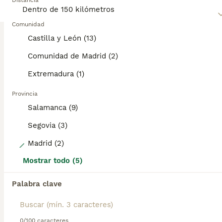
misma categoría.
Distancia
habilidades de trabajo.
ANUNCIOS PROMOCIONADOS
Lee nuestra
Comunidad
página de consejos de compra de Golden
Retriever
para obtener información sobre esta raza de
BOOST
Castilla y León (13)
perro.
Comunidad de Madrid (2)
Extremadura (1)
Provincia
Salamanca (9)
Segovia (3)
5
Madrid (2)
Mostrar todo (5)
CAMADAS DE GOLDEN RETRIEVER
Palabra clave
Golden Retriever
3 semanas
6
2
950 €
Edad
Precio
Sexo
0/100 caracteres