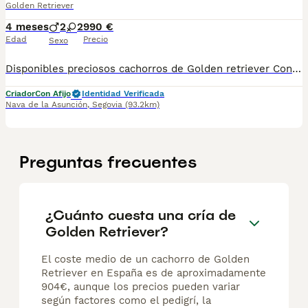
Golden Retriever
4 meses
2
2
990 €
Edad
Precio
Sexo
Disponibles preciosos cachorros de Golden retriever Contamos con hembras y machos. Somos un criadero familiar y te ofrecemos la posibilidad de venir a conocer a los cachorros en persona o mediante videollamada. Entregamos a los cachorros con todo en regla: • Vacunas correspondientes a su edad • Desparasitación interna y externa • Cartilla sanitaria • Revisión veterinaria • Pasaporte • Microchip • Contrato de adopción con garantías Realizamos entregas en toda la península, incluyendo: Galicia, Cantabria, País Vasco, Barcelona, Zaragoza, Huesca, Valencia, Castilla-La Mancha, Castilla y León, , Murcia y Andalucía. Para cualquier consulta o para recibir fotos y vídeos de los cachorros, no dudes en contactarnos. También puedes ver más en nuestro perfil: [@cachorrospippiespremium]. 📞 Teléfono y WhatsApp: 663 736 099 Atendemos de lunes a domingo. Preguntar por Carla. ¡Estaremos encantados de ayudarte!
Criador
Con Afijo
Identidad Verificada
Nava de la Asunción
,
Segovia
(93.2km)
Preguntas frecuentes
¿Cuánto cuesta una cría de
Golden Retriever?
El coste medio de un cachorro de Golden
Retriever en España es de aproximadamente
904€, aunque los precios pueden variar
según factores como el pedigrí, la