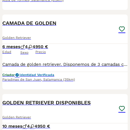
Alba de Tormes
,
Salamanca
(6.5km)
2
CAMADA DE GOLDEN
Golden Retriever
6 meses
4
4
950 €
Edad
Precio
Sexo
Camada de golden retriever. Disponemos de 3 camadas con variedad de líneas. Entregamos los cachorros con: - Microchip - Pasaporte - Vacunas - Desparasitaciones - Contrato - Garantías Más información por Whatsap o nuestras redes: 605426691 o @rincondorado2024
Criador
Identidad Verificada
Paradinas de San Juan
,
Salamanca
(35km)
2
GOLDEN RETRIEVER DISPONIBLES
Golden Retriever
10 meses
4
4
950 €