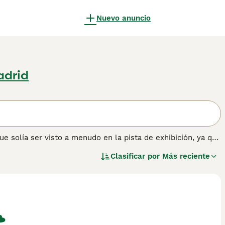
Nuevo anuncio
adrid
e solía ser visto a menudo en la pista de exhibición, ya que
e caza. Hoy, los Field Spaniel está clasificados como una
Clasificar por
Más reciente
uena opción no solo como perros de exposición, sino
os de compra de Field Spaniel para obtener información