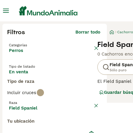
Filtros
Borrar todo
Cachorro
Field Spa
Categorías
Perros
0 Cachorros enc
Field Span
Tipo de listado
Sólo puro
En venta
Tipo de raza
El Field Spaniel
fue criado espec
Guardar bús
Incluir cruces
raza doméstica 
también como pe
Raza
sobre esta raza 
Field Spaniel
Tu ubicación