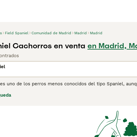
s
Field Spaniel
Comunidad de Madrid
Madrid
Madrid
niel Cachorros en venta
en Madrid, M
ontrados
iel
 es uno de los perros menos conocidos del tipo Spaniel, aunqu
íficamente para la exhibición y no para trabajar como perro d
queda
en peligro de extinción por el Kennel Club, aunque son una b
rros de compañía y de familia. Lee nuestra página de consej
de perro.