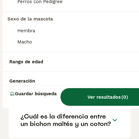
geográfica. Es fundamental acudir a
Perros con Pedigree
criadores responsables que garanticen la
salud y el bienestar de los animales.
Informarse bien y comparar opciones antes
Sexo de la mascota
de comprometerse siempre es la mejor
Hembra
decisión.
Macho
¿El Coton de Tulears ladra
mucho?
Rango de edad
Generación
¿Cómo son los cotones de
tulear?
Guardar búsqueda
Ver resultados
(
0
)
¿Cuál es la diferencia entre
un bichon maltés y un coton?