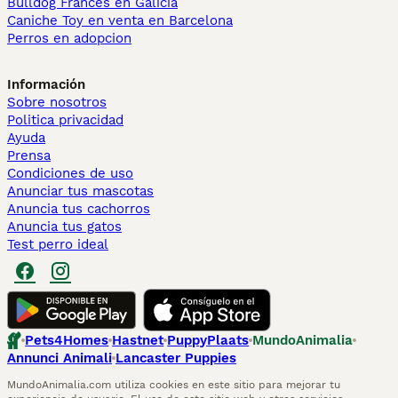
Bulldog Francés en Galicia
Caniche Toy en venta en Barcelona
Perros en adopcion
Información
Sobre nosotros
Politica privacidad
Ayuda
Prensa
Condiciones de uso
Anunciar tus mascotas
Anuncia tus cachorros
Anuncia tus gatos
Test perro ideal
Pets4Homes
Hastnet
PuppyPlaats
MundoAnimalia
Annunci Animali
Lancaster Puppies
MundoAnimalia.com utiliza cookies en este sitio para mejorar tu