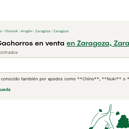
s
Chinook
Aragón
Zaragoza
Zaragoza
achorros en venta
en Zaragoza, Zar
ontrados
 conocido también por apodos como **Chino**, **Nuki** o **O
E.UU., desarrollada a principios del siglo XX por Arthur Tre
queda
físicas incluyen un pelaje color tostado (tawny) que varía de 
culoso y equilibrado. Es un perro grande, con machos que mid
l **Chinook** es conocido por ser muy apacible, paciente y p
mpañero cariñoso y sociable. Es un perro activo que requiere 
rineo, y no se adapta bien a estilos de vida sedentarios o a 
inteligencia lo hacen adecuado para entrenamiento constante 
o, perfecto para hogares con espacio y dueños comprometidos 