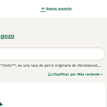
Nuevo anuncio
agoza
sito**, es una raza de perro originaria de Wonalancet,
adwell Walden para ser el perro de trineo perfecto. Sus
Clasificar por
Más reciente
un tono miel pálido a dorado rojizo, ojos almendrados oscuros
en entre 61 y 66 cm y pesan entre 25 y 41 kg. En cuanto al
rofundamente leal, ideal para familias activas y personas
ejercicio diario significativo, como caminatas largas o
quedarse solo por muchas horas. Su naturaleza tranquila en
y socialización. En resumen, el **Chinook** es un perro
con su cuidado y ejercicio.