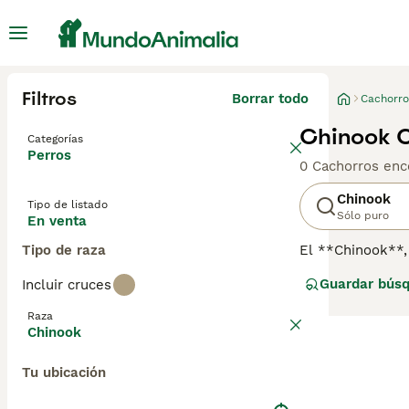
Filtros
Borrar todo
Cachorro
Chinook C
Categorías
Perros
0 Cachorros enc
Chinook
Tipo de listado
Sólo puro
En venta
Tipo de raza
El **Chinook**,
New Hampshire, E
Guardar bús
Incluir cruces
características 
y un cuerpo mus
Raza
temperamento, e
Chinook
que buscan un co
actividades de t
Tu ubicación
interiores y su 
noble y enérgic