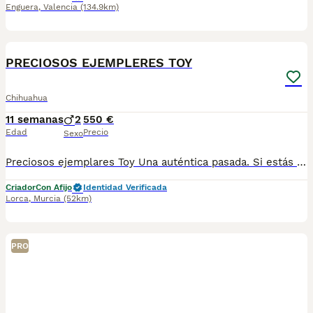
Enguera
,
Valencia
(134.9km)
2
PRECIOSOS EJEMPLERES TOY
Chihuahua
11 semanas
2
550 €
Edad
Precio
Sexo
Preciosos ejemplares Toy Una auténtica pasada. Si estás buscando un compañero de vida. No lo dudes este es tu cachorro. Tranquila, noble,buena. Una calidad insuperable. Una densidad y calidad de pelo insuperable. Padres importados. Se entrega con las vacunas correspondientes a su edad y desparasitaciones su cartilla sanitaria. Garantía vírica y congénita, contrato de compraventa .Completamente revisado por veterinario. Criado en ambiente familiar. Criado con niños. Enviamos a toda España. Respondemos llamadas y WhatsApp. 642193710 solo WhatsApp. 624338248 llamadas y WhatsApp. Le atenderemos gustosamente
Criador
Con Afijo
Identidad Verificada
Lorca
,
Murcia
(52km)
PRO