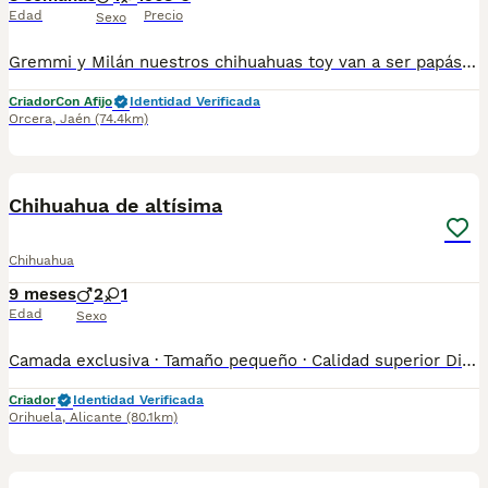
Edad
Precio
Sexo
Gremmi y Milán nuestros chihuahuas toy van a ser papás! Gremmi de color crema un peso de 1,800kg y Milán de color choco merle y un peso de 1,950kg Con un carácter extraordinario, cariñosos,juguetones y divertidos. Abierto plazo de reserva Nuestros cachorros se entregan con: ->Pasaporte ->Chip ->Vacunas y desparasitaciones acorde a su edad -> Contrato de garantías víricas de 8 dias y genética de 1 año ->Factura Impuestos incluidos. Recogida en nuestras instalaciones o se envía por agencia especializada en mascotas (a cargo del comprador) ->Canes de Ensueño ->Núcleo Zoológico autorizado
Criador
Con Afijo
Identidad Verificada
Orcera
,
Jaén
(74.4km)
2
Chihuahua de altísima
Chihuahua
9 meses
2
1
Edad
Sexo
Camada exclusiva · Tamaño pequeño · Calidad superior Disponibles cachorros Chihuahua de altísima calidad, EXCLUSIVAMENTE BAJO RESERVA, criados en entorno familiar, con especial atención a la salud, el carácter y la tipicidad de la raza. Cachorros con excelente estructura, carita bien definida, ojos expresivos y carácter dulce y equilibrado, ideales para familias exigentes que buscan un compañero pequeño, elegante y muy cariñoso. 🔒 Sistema de reserva Reserva previa obligatoria Camada limitada Asignación por orden de reserva Fotos y vídeos actualizados para interesados reales ✅ Estado sanitario garantizado Desparasitados interna y externamente Vacunados según edad Cartilla veterinaria oficial Revisiones veterinarias al día 🏥 Entrega profesional Entrega en clínica veterinaria Posibilidad de entrega en toda España Se pueden ver sin compromiso (previa cita) 🐶 Crianza responsable y premium Cachorros correctamente socializados desde pequeños, con carácter equilibrado, perfectos como perros de compañía de alto nivel. 📌 SOLO PERSONAS SERIAS 📌 Chihuahua PREMIUM – NO VENTA MASIVA 📌 Reservas abiertas – quedan pocas plazas 📞 Deje su número de teléfono y le explicamos condiciones de reserva, disponibilidad y fechas de entrega.
Criador
Identidad Verificada
Orihuela
,
Alicante
(80.1km)
1