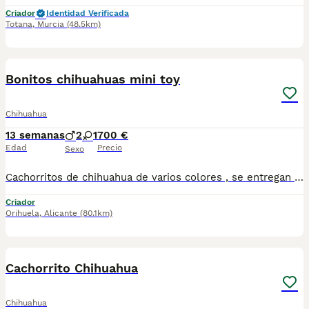
Criador
Identidad Verificada
Totana
,
Murcia
(48.5km)
2
Bonitos chihuahuas mini toy
Chihuahua
13 semanas
2
1
700 €
Edad
Precio
Sexo
Cachorritos de chihuahua de varios colores , se entregan con vacuna ,cartilla, desparasitación y garantía somos un centro canino especializado desde hace 30 años. Para teléfono de contacto 620 140808
Criador
Orihuela
,
Alicante
(80.1km)
1
Cachorrito Chihuahua
Chihuahua