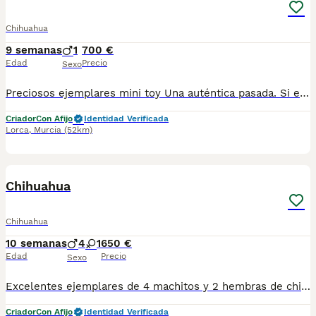
Chihuahua
9 semanas
1
700 €
Edad
Precio
Sexo
Preciosos ejemplares mini toy Una auténtica pasada. Si estás buscando un compañero de vida. No lo dudes este es tu cachorro. Tranquila, noble,buena. Una calidad insuperable. Una densidad y calidad de pelo insuperable. Padres importados. Se entrega con las vacunas correspondientes a su edad y desparasitaciones su cartilla sanitaria. Garantía vírica y congénita, contrato de compraventa .Completamente revisado por veterinario. Criado en ambiente familiar. Criado con niños. Enviamos a toda España. Respondemos llamadas y WhatsApp. 642193710 solo WhatsApp. 624338248 llamadas y WhatsApp. Le atenderemos gustosamente
Criador
Con Afijo
Identidad Verificada
Lorca
,
Murcia
(52km)
5
Chihuahua
Chihuahua
10 semanas
4
1
650 €
Edad
Precio
Sexo
Excelentes ejemplares de 4 machitos y 2 hembras de chihuahua. Se entregan con vacunas según edad, desparasitados, pedigree, criados en ambiente familiar. Desde 650€ dependiendo sexo y morfología.
Criador
Con Afijo
Identidad Verificada