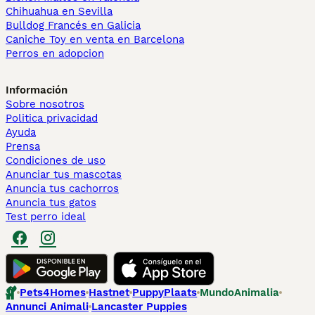
Chihuahua en Sevilla
Bulldog Francés en Galicia
Caniche Toy en venta en Barcelona
Perros en adopcion
Información
Sobre nosotros
Politica privacidad
Ayuda
Prensa
Condiciones de uso
Anunciar tus mascotas
Anuncia tus cachorros
Anuncia tus gatos
Test perro ideal
Pets4Homes
Hastnet
PuppyPlaats
MundoAnimalia
Annunci Animali
Lancaster Puppies