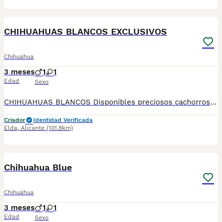
6
2
CHIHUAHUAS BLANCOS EXCLUSIVOS
Chihuahua
3 meses
1
1
Edad
Sexo
CHIHUAHUAS BLANCOS Disponibles preciosos cachorros Chihuahua blancos exclusivos, de línea muy cuidada y con excelente tipología. ✨ Características: Color blanco puro Cabeza de manzana Hocico corto y carita muy bonita Tamaño Toy / Mini Padres de excelente calidad y carácter Criados en ambiente familiar, con mucho cariño y socialización 🩺 Se entregan con: Vacunas correspondientes a su edad Desparasitaciones al día Revisión veterinaria Cartilla sanitaria Garantía sanitaria por escrito 📅 Reservas abiertas Posibilidad de reservar ahora y entregar cuando cumplan la edad adecuada. 📍 Cachorros ideales para compañía, muy cariñosos y exclusivos. Solo personas responsables que valoren la calidad y el bienestar animal. 📩 Contacta sin compromiso para más información, fotos y vídeos.
Criador
Identidad Verificada
Elda
,
Alicante
(101.8km)
2
1
Chihuahua Blue
Chihuahua
3 meses
1
1
Edad
Sexo