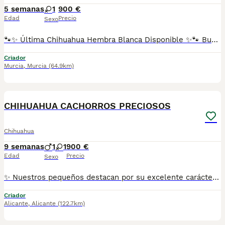
5 semanas
1
900 €
Edad
Precio
Sexo
🐾✨ Última Chihuahua Hembra Blanca Disponible ✨🐾 Busca una familia responsable y cariñosa esta preciosa Chihuahua de color blanco 🤍. Es la última hembrita blanca disponible, muy pequeñita, dulce, encantadora y realmente espectacular, criada con mucho cariño y atención. ✅ Se entrega con: 🐶 Vacuna correspondiente a su edad. 📖 Cartilla sanitaria. 💊 Desparasitación al día. 🩺 Revisión veterinaria completa. 📸 Las fotografías son 100 % reales de la cachorrita. No utilizamos fotos de internet ni pertenecemos a multicriaderos. Lo que ves es exactamente la pequeñina que está disponible, una cachorrita de una belleza espectacular. 📹 Envío vídeos por WhatsApp para que puedas verla con total tranquilidad y comprobar lo bonita, cariñosa y especial que es. 🚚 Posibilidad de envío a toda España.
Criador
Murcia
,
Murcia
(64.9km)
5
CHIHUAHUA CACHORROS PRECIOSOS
Chihuahua
9 semanas
1
1
900 €
Edad
Precio
Sexo
✨ Nuestros pequeños destacan por su excelente carácter, tamaño y gran belleza. Han sido criados en un ambiente familiar, rodeados de mucho cariño ❤️, perfectamente socializados y acostumbrados al contacto con personas y a los ruidos habituales del hogar. 💉 Se entregan con todas sus cositas al día, vacuna, desparasitación, cartilla sanitaria pasaporte y revisión veterinaria realizada, listos para empezar una nueva vida junto a su familia. 🏡 🐾 Los padres son ejemplares sanos, de excelente línea y con el carácter cariñoso, alegre y juguetón que hace tan especial a esta raza. 💖 Buscamos para ellos hogares donde reciban todo el amor y los cuidados que merecen. Son pequeños llenos de ternura, ideales para convertirse en un miembro más de la familia y regalar momentos inolvidables. 🥰 📩 Si quieres más información, fotos o vídeos, no dudes en contactar. Estaremos encantados de atenderte. Solo personas realmente interesadas. 💕
Criador
Alicante
,
Alicante
(122.7km)
5