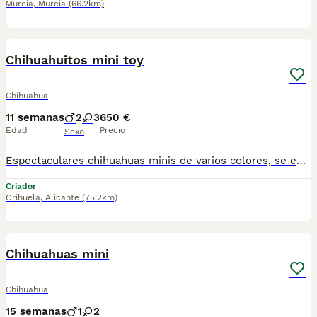
Murcia
,
Murcia
(66.2km)
8
1
Chihuahuitos mini toy
Chihuahua
11 semanas
2
3
650 €
Edad
Precio
Sexo
Espectaculares chihuahuas minis de varios colores, se entregan con vacuna cartilla desparasitación y garantía. Tenemos chihuahuas desde 650 hasta 800. Somos un centro canino especializado. CENTRO CANINO LOS SINSOLA TEL 620 14 08 08 ANGEL
Criador
Orihuela
,
Alicante
(75.2km)
2
Chihuahuas mini
Chihuahua
15 semanas
1
2