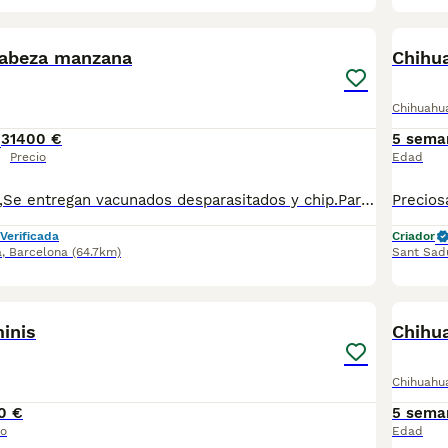
2
1
cabeza manzana
Chihu
Chihuahu
3
1400 €
5 sema
Precio
Edad
Chihuahuas toys,Se entregan vacunados desparasitados y chip.Para más información escribir o llamar al 682908382
Verificada
Criador
a
,
Barcelona
(64.7km)
Sant Sadu
4
inis
Chihua
Chihuahu
0 €
5 sema
io
Edad