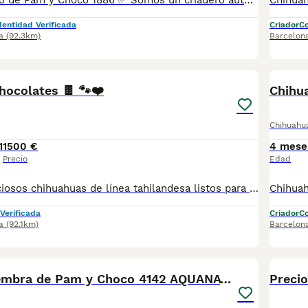
Chihuahua Macho de Pam y Choco 1886 ✅ Somos un criadero autorizado y certificado por la Generalitat de Catalunya bajo el número de Núcleo Zoológico G25/00314. PARA MÁS INFORMACIÓN: ☎️ 933095977 📱 685878504 / 674320847 🐶 Programa una visita para conocerlos 💻 Más fotos y vídeos en nuestra web www.aquanatura.es 🚙 Hacemos envíos 📌 Calle Roger de Flor 45, muy cerca del Arc de Triomf de Barcelona, de Lunes a Sábados. Se entregan con sus vacunas, desparasitados interna y externamente, con microchip y su registro, cartilla sanitaria y contrato de garantías, documentación legal y factura. AQUANATURA
dentidad Verificada
Criador
Co
a
(92.3km)
Barcelon
5
hocolates 🍫 🐾❤️
Chihuahu
1
1500 €
4 mese
Precio
Edad
Disponibles preciosos chihuahuas de línea tahilandesa listos para ir a su nuevo hogar llenos de energía y cariño para dar.Se entregan con cartilla de vacunacion y desparacion correspondiente a su edad. Todos nuestros cachorros estan criados en ambiente familiar con mucho amor y mucha dedicación.
Verificada
Criador
Co
a
(92.1km)
Barcelon
6
Chihuahua Hembra de Pam y Choco 4142 AQUANATURA
Preci