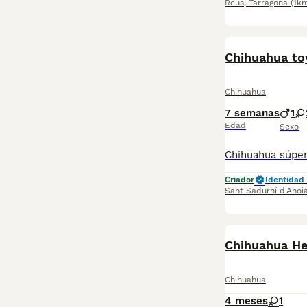
Reus
,
Tarragona
(1k
Chihuahua to
Chihuahua
7 semanas
1
Edad
Sexo
Criador
Identidad 
Sant Sadurní d'Anoi
Chihuahua He
Chihuahua
4 meses
1