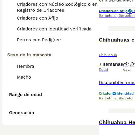
Criadores con Núcleo Zoológico o en el
Registro de Criadores
Criador
Con Afijo
I
Barcelona
,
Barcelon
Criadores con Afijo
Criadores con identidad verificada
Chihuahuas c
Perros con Pedigree
Sexo de la mascota
Chihuahua
7 semanas
1
Hembra
Edad
Sexo
Macho
Criador
Identidad 
Rango de edad
Barcelona
,
Barcelon
Generación