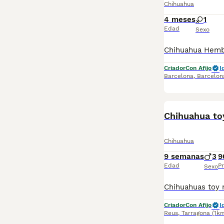
Chihuahua
4 meses
1
Edad
Sexo
Criador
Con Afijo
I
Barcelona
,
Barcelon
Chihuahua t
Chihuahua
9 semanas
3
9
Edad
Pr
Sexo
Criador
Con Afijo
I
Reus
,
Tarragona
(1k