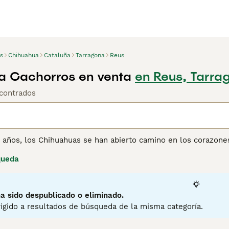
s
Chihuahua
Cataluña
Tarragona
Reus
a Cachorros en venta
en Reus, Tarra
contrados
os años, los Chihuahuas se han abierto camino en los corazon
éxico, donde siempre han sido muy apreciados por su ternura,
queda
 más grandes de lo que realmente son. Una cosa que un Chih
energía y son de gran carácter, y puede resultar muy diverti
irán adelante sin importar lo que pase. También son personaj
tiempo posible con sus dueños, por lo que los Chihuahuas no 
a sido despublicado o eliminado.
igido a resultados de búsqueda de la misma categoría.
ina de consejos de compra de Chihuahua
para obtener informa
3
2