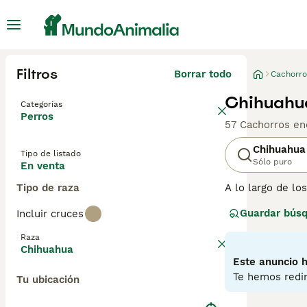
Filtros
Borrar todo
Cachorro
Chihuahu
Categorías
Perros
57 Cachorros en
Chihuahua
Tipo de listado
Sólo puro
En venta
Tipo de raza
A lo largo de l
se originó en M
Guardar bús
Incluir cruces
piensan que son
están llenos de 
Raza
valientes y segu
Chihuahua
pasar el mayor 
Este anuncio h
Te hemos redir
Tu ubicación
Lee nuestra
pág