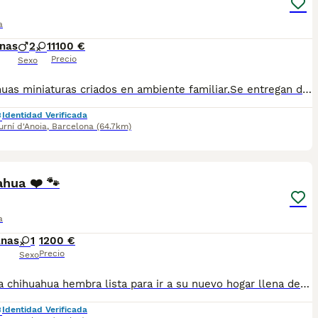
a
nas
2
1
1100 €
Precio
Sexo
Chihuahuas miniaturas criados en ambiente familiar.Se entregan desparasitados vacunados,Para más información escribir o llamar al 682908382
Identidad Verificada
rní d'Anoia
,
Barcelona
(64.7km)
6
1
hua ❤️ 🐾
a
anas
1
1200 €
Precio
Sexo
Preciosa chihuahua hembra lista para ir a su nuevo hogar llena de energía muy alegre y cariñosa.Se entrega con su cartilla de vacunacion y desparacion correspondiente a su edad. Todos nuestros cachorros estan criados en ambiente familiar con mucho amor y mucha dedicación.
Identidad Verificada