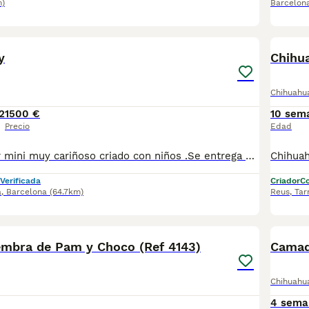
m)
Barcelon
1
1
y
Chihu
Chihuahu
2
1500 €
10 sem
Precio
Edad
Chihuahua súper mini muy cariñoso criado con niños .Se entrega vacunado y desparasitado para más información escribir o llamar al 682908382
Verificada
Criador
Co
a
,
Barcelona
(64.7km)
Reus
,
Tar
9
mbra de Pam y Choco (Ref 4143)
Camad
Chihuahu
4 sema