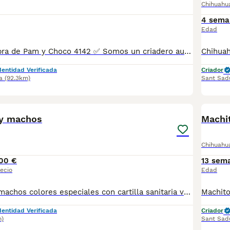
Chihuahu
4 sema
Edad
Chihuahua Hembra de Pam y Choco 4142 ✅ Somos un criadero autorizado y certificado por la Generalitat de Catalunya bajo el número de Núcleo Zoológico G25/00314. PARA MÁS INFORMACIÓN: ☎️ 933095977 📱 685878504 / 674320847 🐶 Programa una visita para conocerlos 💻 Más fotos y vídeos en nuestra web www.aquanatura.es 🚙 Hacemos envíos 📌 Calle Roger de Flor 45, muy cerca del Arc de Triomf de Barcelona, de Lunes a Sábados. Se entregan con sus vacunas, desparasitados interna y externamente, con microchip y su registro, cartilla sanitaria y contrato de garantías, documentación legal y factura. AQUANATURA
dentidad Verificada
Criador
a
(92.3km)
Sant Sadu
2
1
oy machos
Machi
Chihuahu
00 €
13 sem
ecio
Edad
Chihuahuas toy machos colores especiales con cartilla sanitaria vacuna chip desparasitación con garantía víricas y congenitas
dentidad Verificada
Criador
m)
Sant Sadu