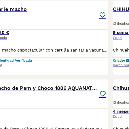
erle macho
CHIH
Chihuahu
50 €
9 sema
ecio
Edad
Chihuahua Merle macho espectacular con cartilla sanitaria vacuna chip desparasitación con garantía víricas y congenitas
dentidad Verificada
Criador
m)
Barcelon
7
Chihuahua Macho de Pam y Choco 1886 AQUANATURA
Chihuahu
4 mese
Edad