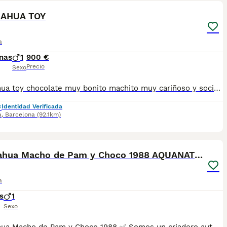
UAHUA TOY
a
nas
1
900 €
Precio
Sexo
Chihuahua toy chocolate muy bonito machito muy cariñoso y sociable se entrega vacunados desparasitados y cartilla sanitaria precio real escríbenos al WhatsApp 617885222
Identidad Verificada
a
,
Barcelona
(92.1km)
7
Chihuahua Macho de Pam y Choco 1988 AQUANATURA
a
s
1
Sexo