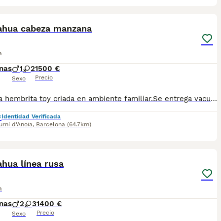
3
ahua cabeza manzana
a
nas
1
2
1500 €
Precio
Sexo
Preciosa hembrita toy criada en ambiente familiar.Se entrega vacunada desparasitada y con chip.Para más información llamar o escribir al 682908382
Identidad Verificada
rní d'Anoia
,
Barcelona
(64.7km)
1
hua línea rusa
a
nas
2
3
1400 €
Precio
Sexo