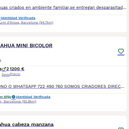
Chihuahuas criados en ambiente familiar,se entregan desparasitados y vacunados.Para mas información escribir o llamar al 682908382
Identidad Verificada
rní d'Anoia
,
Barcelona
(64.7km)
3
AHUA MINI BICOLOR
a
s
2
1200 €
Precio
Sexo
TELEFONO O WHATSAPP 722 490 760 SOMOS CRIADORES DIRECTOS SIN INTERMEDIARIOS! MAS DE 20 AÑOS EN EL SECTOR NOS AVALAN, VALORANDO NO SOLO LA CRIA RESPONSABLE SI NO TAMBIEN LA SELECCIÓN PARA MEJORAR LA RAZA DURANTE TODOS ESTOS AÑOS. NUESTROS CACHORROS SE ENTREGAN PREVIAMENTE REVISADOS POR UN VETERINARIO PROFESIONAL Y BAJO LOS MAS ESTRICTOS CONTROLES DE SALUD, HACEMOS HINCAPIÉ EN SU SOCIABILIZACIÓN PARA SU CORRECTO DESARROLLO NEUROLOGICO! Y OS ASESORAMOS ANTES DURANTE Y DESPUES DE LA ENTREGA PARA QUE TODO SEA LO MAS AFABLE Y FACIL POSIBLE DURANTE LA ADAPTACION! NUESTROS BEBE SE ENTREGAN A PARTIR DE LOS DOS MESES CON SUS VACUNAS AL DIA, DESPARASITADOS Y CON GARANTIAS DE SALUD, MICROCHIP Y CARTILLA DE VACUNACION! SI BUSCAS UN COMPAÑERO SANO Y EQUILIBRADO ESTE ES EL LUGAR, TE ASESORAREMOS DURANTE TODO EL PROCESO NO DUDES EN CONSULTAR POR NUESTROS PEQUES AL 722 490 760
n Afijo
Identidad Verificada
r
,
Barcelona
(92.8km)
3
ahua cabeza manzana