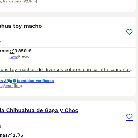
a
,
Barcelona
(92.1km)
1
ahua toy macho
a
anas
3
850 €
Precio
Sexo
Chihuahuas toy machos de diversos colores con cartilla sanitaria vacuna chip desparasitación con garantía víricas y congenitas
n Afijo
Identidad Verificada
ragona
(1km)
6
a Chihuahua de Gaga y Choc
a
nas
2
5