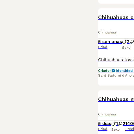
Chihuahuas 
Chihuahua
5 semanas
2
Edad
Sexo
Criador
Identidad 
Sant Sadurní d'Anoi
Chihuahuas m
Chihuahua
5 días
1
2
140
Edad
Prec
Sexo