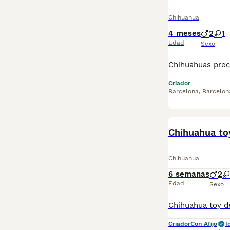
Chihuahua
4 meses
2
1
Edad
Sexo
Criador
Barcelona
,
Barcelon
Chihuahua toy
Chihuahua
6 semanas
2
Edad
Sexo
Criador
Con Afijo
I