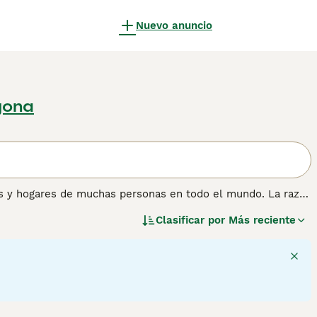
Nuevo anuncio
gona
es y hogares de muchas personas en todo el mundo. La raza
 inteligencia y el hecho de que estos pequeños personajes
Clasificar por
Más reciente
uahua no es es un perro faldero. Estos pequeños perros
do compartir el hogar con ellos. Son extremadamente
es leales y cariñosos a los que nada les gusta más que
soportan estar solos durante largos periodos de tiempo.
ción sobre esta raza de perro.
11
2