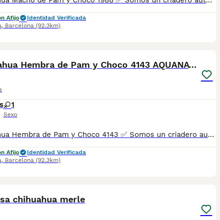
Chihuahua Macho de Pam y Choco 1988 ✅ Somos un criadero autorizado y certificado por la Generalitat de Catalunya bajo el número de Núcleo Zoológico G25/00314. PARA MÁS INFORMACIÓN: ☎️ 933095977 📱 685878504 / 674320847 🐶 Programa una visita para conocerlos 💻 Más fotos y vídeos en nuestra web www.aquanatura.es 🚙 Hacemos envíos 📌 Calle Roger de Flor 45, muy cerca del Arc de Triomf de Barcelona, de Lunes a Sábados. Se entregan con sus vacunas, desparasitados interna y externamente, con microchip y su registro, cartilla sanitaria y contrato de garantías, documentación legal y factura. AQUANATURA
n Afijo
Identidad Verificada
a
,
Barcelona
(92.3km)
5
Chihuahua Hembra de Pam y Choco 4143 AQUANATURA
a
s
1
Sexo
Chihuahua Hembra de Pam y Choco 4143 ✅ Somos un criadero autorizado y certificado por la Generalitat de Catalunya bajo el número de Núcleo Zoológico G25/00314. PARA MÁS INFORMACIÓN: ☎️ 933095977 📱 685878504 / 674320847 🐶 Programa una visita para conocerlos 💻 Más fotos y vídeos en nuestra web www.aquanatura.es 🚙 Hacemos envíos 📌 Calle Roger de Flor 45, muy cerca del Arc de Triomf de Barcelona, de Lunes a Sábados. Se entregan con sus vacunas, desparasitados interna y externamente, con microchip y su registro, cartilla sanitaria y contrato de garantías, documentación legal y factura. AQUANATURA
n Afijo
Identidad Verificada
a
,
Barcelona
(92.3km)
1
1
osa chihuahua merle