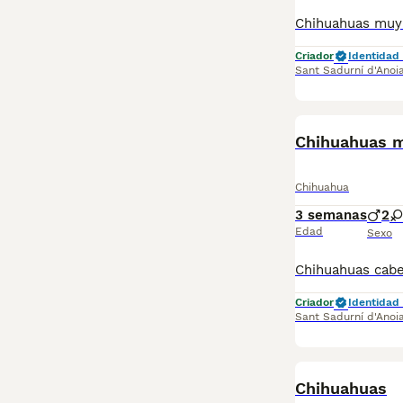
Criador
Identidad 
Sant Sadurní d'Anoi
Chihuahuas m
Chihuahua
3 semanas
2
Edad
Sexo
Criador
Identidad 
Sant Sadurní d'Anoi
Chihuahuas