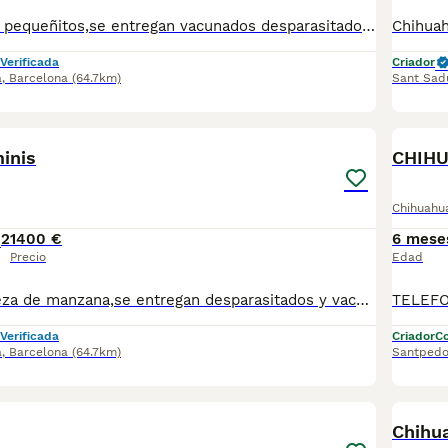
Chihuahuas muy pequeñitos,se entregan vacunados desparasitados y con el chip.Para más información escribir o llamar al 682908382
Verificada
Criador
a
,
Barcelona
(64.7km)
Sant Sadu
2
inis
CHIHU
Chihuahu
2
1400 €
6 mese
Precio
Edad
Chihuahuas cabeza de manzana,se entregan desparasitados y vacunados para más información llamar o escribir al 682908382
Verificada
Criador
Co
a
,
Barcelona
(64.7km)
Santpedo
6
Chihu