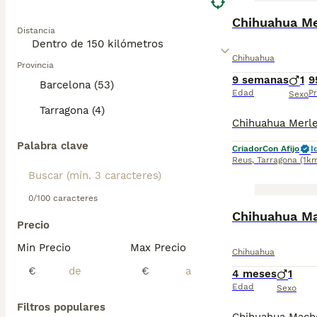
Chihuahua M
Distancia
Chihuahua
Provincia
9 semanas
1
9
Barcelona (53)
Edad
Pr
Sexo
Tarragona (4)
Palabra clave
Criador
Con Afijo
I
Reus
,
Tarragona
(1k
0/100 caracteres
Precio
Min Precio
Max Precio
Chihuahua
€
€
4 meses
1
Edad
Sexo
Filtros populares