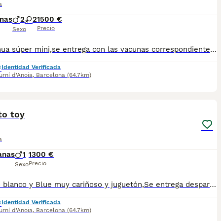
a
nas
2
2
1500 €
Precio
Sexo
Chihuahua súper mini,se entrega con las vacunas correspondientes chip y kip alimentación.Para más información escribir o llamar al 682908382
Identidad Verificada
rní d'Anoia
,
Barcelona
(64.7km)
1
1
to toy
a
anas
1
1300 €
Precio
Sexo
Machito blanco y Blue muy cariñoso y juguetón,Se entrega desparasitado vacunado y chip.Para más información escribir o llamar al 682908382
Identidad Verificada
rní d'Anoia
,
Barcelona
(64.7km)