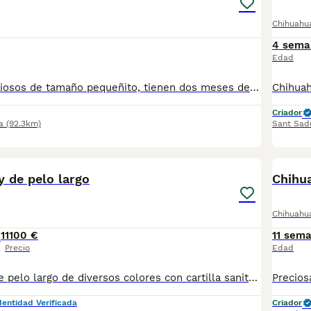
Chihuahu
4 sema
Edad
Chihuahuas preciosos de tamaño pequeñito, tienen dos meses de edad, varios colores disponibles a elegir, se entregan en las mejores condiciones, muy bien cuidados, revisados por nuestro veterinario, vacunados, desparasitados, con cartilla veterinaria, microchip y garantía sanitaria por escrito vírica y genética, se pueden venir a ver sin compromiso cualquier día de la semana. Núcleo Zoológico: T-2500116
Criador
a
(92.3km)
Sant Sadu
6
 de pelo largo
Chihua
Chihuahu
1
1100 €
11 sem
Precio
Edad
Chihuahua toy de pelo largo de diversos colores con cartilla sanitaria vacuna chip desparasitación con garantía víricas y congenitas
dentidad Verificada
Criador