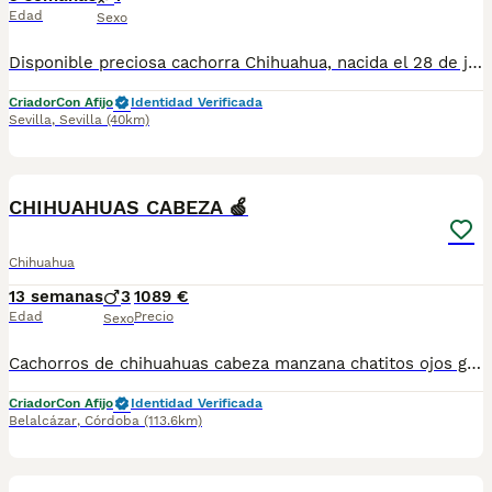
Edad
Sexo
Disponible preciosa cachorra Chihuahua, nacida el 28 de junio de 2026. Color: sable, un tono muy bonito y elegante que realza su expresión y belleza. Procede de una excelente línea de sangre, criada en un ambiente familiar, con mucho cariño y una correcta socialización desde sus primeros días de vida. Destaca por su bonita morfología, cabeza tipo manzana, hocico corto y un carácter dulce, cariñoso y equilibrado, ideal como compañera de vida. La cachorra se entregará a partir de los Dos meses de edad, desparasitada según su edad, con cartilla veterinaria, y las vacunas correspondientes. Se enviarán fotos y vídeos actualizados para que puedas seguir su evolución hasta el día de la entrega. Se prioriza la entrega en mano para garantizar el bienestar de la cachorra y que el nuevo propietario pueda conocerla personalmente. También existe la posibilidad de desplazarnos hasta el lugar de entrega, previo acuerdo entre ambas partes. Buscamos una familia responsable que le ofrezca el hogar, el cariño y los cuidados que merece. Para más información, fotos, vídeos o cualquier consulta, no dudes en ponerte en contacto.
Criador
Con Afijo
Identidad Verificada
Sevilla
,
Sevilla
(40km)
3
CHIHUAHUAS CABEZA 🍏
Chihuahua
13 semanas
3
1089 €
Edad
Precio
Sexo
Cachorros de chihuahuas cabeza manzana chatitos ojos grandes líneas Siempre Vivos Belalcam cría responsable de chihuahuas años de dedicación nos abala en su morfología tan especial carita de muñecos . Ven a conócelos Andalucía Cordoba en plena naturaleza siempre en libertad. Siemprevivosenbelalcan.com
Criador
Con Afijo
Identidad Verificada
Belalcázar
,
Córdoba
(113.6km)
1