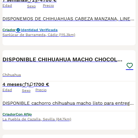
7 semanas
2
4
700 €
Edad
Precio
Sexo
DISPONEMOS DE CHIHUAHUAS CABEZA MANZANA, LINEA RUSA DE MUCHA VARIEDAD DE COLORES , BLUE, MERLE BLUE, ARLEQUIN , CHOCOLATE, LILAC, NEGRO FUEGO, MERLES, NARANJAS,
Criador
Identidad Verificada
Sanlúcar de Barrameda
,
Cádiz
(115.3km)
4
DISPONIBLE CHIHUAHUA MACHO CHOCOLATE
Chihuahua
4 meses
1
1
700 €
Edad
Precio
Sexo
DISPONIBLE cachorro chihuahua macho listo para entregarla miniatura toy tamaño muy pequeño . FOTOS REALES. Tiene muy buen carácter criado en entorno familiar cariñosos y muy jugueton ideal para compañías se entrega revisado por nuestro veterinario desparacitado con dos vacunas. enseñado hacer sus necesidades en empapadera se envia a todas españa más información por WhatsApp o llamadas 602212186 saludo
Criador
Con Afijo
La Puebla de Cazalla
,
Sevilla
(64.7km)
2