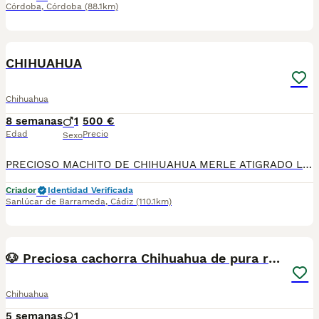
Córdoba
,
Córdoba
(88.1km)
1
CHIHUAHUA
Chihuahua
8 semanas
1
500 €
Edad
Precio
Sexo
PRECIOSO MACHITO DE CHIHUAHUA MERLE ATIGRADO LISTO PARA ENTREGA , NO DUDES EN LLAMARNOS PRECIO ECONOMICO
Criador
Identidad Verificada
Sanlúcar de Barrameda
,
Cádiz
(110.1km)
3
🐶 Preciosa cachorra Chihuahua de pura raza 🐶
Chihuahua
5 semanas
1