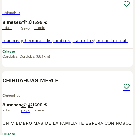
Chihuahua
8 meses
1
1
599 €
Edad
Precio
Sexo
machos y hembras disponibles , se entregan con todo al dia respecto a documentación y condiciones sanitarias , tanto así que hacemos entregas totalmente personalizadas y sin un euro por adelantado , obtenerse personas no aptas para tener perros , solo personas responsables. hacemos entregas a toda ESPAÑA . mas info 670864332 .. GRACIAS DE ANTE MANO
Criador
Córdoba
,
Córdoba
(88.1km)
3
CHIHUAHUAS MERLE
Chihuahua
8 meses
1
1
699 €
Edad
Precio
Sexo
UN MIEMBRO MAS DE LA FAMILIA TE ESPERA CON NOSOTROS , chihuahuas preciosos, machos y hembras disponibles , se entregan con todo al dia respecto a documentación y condiciones sanitarias , tanto así que hacemos entregas totalmente personalizadas y sin un euro por adelantado , obtenerse personas no aptas para tener perros , solo personas responsables. hacemos entregas a toda ESPAÑA . mas info 670864332
Criador