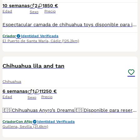
10 semanas
2
1
850 €
Edad
Precio
Sexo
Espectacular camada de chihuahua toys disponible para ir a su nuevo hogar se entrega con su vacuna y desparacitado y su cartilla correspondiente a su edad y con contrato de garantía víricas y congénitas
Criador
Identidad Verificada
El Puerto de Santa María
,
Cádiz
(125.2km)
3
1
Chihuahua lila and tan
Chihuahua
6 semanas
1
1
1250 €
Edad
Precio
Sexo
🇪🇸Chihuahuas Anyro’s Dreams🇪🇸Disponible para reserva Chihuahua lila and tan descendientes de las mejores líneas de sangre tanto europeas como asiáticas. Padres con ADN en bases de datos de la RSCE. Si precisan más información contáctanos por el enlace que MundoAnimalia pone a disposición de los usuarias de la plataforma.
Criador
Con Afijo
Identidad Verificada
Guillena
,
Sevilla
(31.6km)
14
1