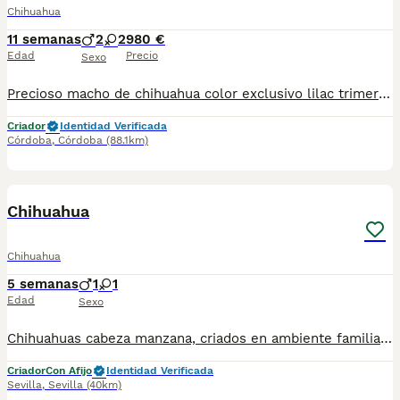
Chihuahua
11 semanas
2
2
980 €
Edad
Precio
Sexo
Precioso macho de chihuahua color exclusivo lilac trimerle chocolate. Solo queda un macho trimerle lilac Se entrega con vacuna desparasitados y con cartilla veterinaria y contrato de compraventa criados en familia con niños y gatos . Chip incluido y IVA en el precio. Criados con mucho amor y cariño 🚨Recogida en Córdoba 🚨
Criador
Identidad Verificada
Córdoba
,
Córdoba
(88.1km)
1
Chihuahua
Chihuahua
5 semanas
1
1
Edad
Sexo
Chihuahuas cabeza manzana, criados en ambiente familiar, cachorros sanos y de calidad, vacunados y desparasitados. No dude en ponerse en contacto para más información.
Criador
Con Afijo
Identidad Verificada
Sevilla
,
Sevilla
(40km)