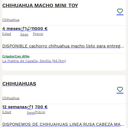
CHIHUAHUA MACHO MINI TOY
Chihuahua
4 meses
1
1
1000 €
Edad
Precio
Sexo
DISPONIBLE cachorro chihuahua macho listo para entregarla miniatura toy tamaño muy pequeño . FOTOS REALES. Tiene muy buen carácter criado en entorno familiar cariñosos y muy jugueton ideal para compañías se entrega revisado por nuestro veterinario desparacitado con dos vacunas. enseñado hacer sus necesidades en empapadera se envia a todas españa más información por WhatsApp o llamadas 602212186 saludo
Criador
Con Afijo
La Puebla de Cazalla
,
Sevilla
(64.7km)
1
CHIHUAHUAS
Chihuahua
12 semanas
1
700 €
Edad
Precio
Sexo
DISPONEMOS DE CHIHUAHUAS LINEA RUSA CABEZA MANZANA🍏PREGUNTAR DISPONIBILIDAD SE ENTREGAN CON PRIMERA VACUNA DESPARACITADO Y GARANTIA TENEMOS MUCHA VARIEDAD DE COLORES , BLUE, BLUE MERLE, ARLEQUIN MERLE CHOCOLATE, CHOCOLATE , NEGRO FUEGO, SABLE, BLANCO Y MERLE,LILAC PRECIOS DESDE 550€ ASTA 900€ QUIERES UN AMIGO FIEL? A QUE ESPERAS PA LLAMARNOS 624 08 20 74 ATIENDO MENSAJES, ENVIAMOS A TODA 🇪🇦 CRIADERO LOS PEQUES🇪🇦