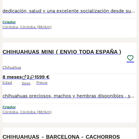
dedicación, salud y una excelente socialización desde sus primeras semanas de vida, estaremos encantados de ayudarte... 🚚 Realizamos entregas en toda España, con especial frecuencia en **Andalucía**: Sevilla, Málaga, Cádiz, Córdoba, Granada, Jaén, Huelva y Almería. También entregamos habitualmente en Marbella, Jerez de la Frontera, Estepona, Fuengirola, Benalmádena, Mijas, Dos Hermanas y cualquier punto de España. **Entrega 100% a contrarreembolso.** No tendrás que adelantar el importe del cachorro. Lo recibirás en la puerta de tu casa mediante transporte especializado y podrás comprobar que todo está correcto antes de realizar el pago. Nuestros cachorros se entregan: ✅ Vacunados y desparasitados según su edad. ✅ Con microchip, cartilla veterinaria y documentación al día. ✅ Revisados veterinariamente antes de salir de nuestras instalaciones. ✅ Procedentes de excelentes líneas, seleccionadas por salud, carácter y morfología. ✅ Perfectamente socializados y acostumbrados al contacto diario con personas. ✅ Iniciados en el aprendizaje para hacer sus necesidades sobre empapador, facilitando su adaptación al nuevo hogar. ✅ Con asesoramiento personalizado antes y después de la entrega. Nuestro objetivo no es vender un cachorro más. Queremos que cada familia reciba un compañero sano, equilibrado y criado con el máximo cuidado desde el primer día. 📩 Si deseas fotografías, vídeos o más información, escríbenos por privado. Estaremos encantados de ayudarte a encontrar perfecto TUBEBE670864332
Criador
Córdoba
,
Córdoba
(88.1km)
3
CHIHUAHUAS MINI ( ENVIO TODA ESPAÑA )
Chihuahua
8 meses
2
1
599 €
Edad
Precio
Sexo
chihuahuas preciosos, machos y hembras disponibles , se entregan con todo al dia respecto a documentación y condiciones sanitarias , tanto así que hacemos entregas totalmente personalizadas y sin un euro por adelantado , obtenerse personas no aptas para tener perros , solo personas responsables. hacemos entregas a toda ESPAÑA . mas info 670864332
Criador
Córdoba
,
Córdoba
(88.1km)
3
CHIHUAHUAS - BARCELONA - CACHORROS