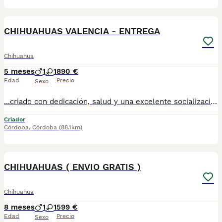
1
CHIHUAHUAS VALENCIA - ENTREGA
Chihuahua
5 meses
1
1
890 €
Edad
Precio
Sexo
...criado con dedicación, salud y una excelente socialización desde sus primeras semanas de vida, estaremos encantados de ayudarte. 🚚 Realizamos entregas en toda España, con especial frecuencia en **Andalucía**: Sevilla, Málaga, Cádiz, Córdoba, Granada, Jaén, Huelva y Almería. También entregamos habitualmente en Marbella, Jerez de la Frontera, Estepona, Fuengirola, Benalmádena, Mijas, Dos Hermanas y cualquier punto de España. **Entrega 100% a contrarreembolso.** No tendrás que adelantar el importe del cachorro. Lo recibirás en la puerta de tu casa mediante transporte especializado y podrás comprobar que todo está correcto antes de realizar el pago. Nuestros cachorros se entregan: ✅ Vacunados y desparasitados según su edad. ✅ Con microchip, cartilla veterinaria y documentación al día. ✅ Revisados veterinariamente antes de salir de nuestras instalaciones. ✅ Procedentes de excelentes líneas, seleccionadas por salud, carácter y morfología. ✅ Perfectamente socializados y acostumbrados al contacto diario con personas. ✅ Iniciados en el aprendizaje para hacer sus necesidades sobre empapador, facilitando su adaptación al nuevo hogar. ✅ Con asesoramiento personalizado antes y después de la entrega. Nuestro objetivo no es vender un cachorro más. Queremos que cada familia reciba un compañero sano, equilibrado y criado con el máximo cuidado desde el primer día. 📩 Si deseas fotografías, vídeos o más información, escríbenos por privado. Estaremos encantados de ayudarte a encontrar el compañero perfecto670864332 . . ..
Criador
Córdoba
,
Córdoba
(88.1km)
1
CHIHUAHUAS ( ENVIO GRATIS )
Chihuahua
8 meses
1
1
599 €
Edad
Precio
Sexo