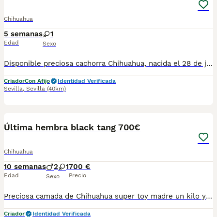
Chihuahua
5 semanas
1
Edad
Sexo
Disponible preciosa cachorra Chihuahua, nacida el 28 de junio de 2026. Color: sable, un tono muy bonito y elegante que realza su expresión y belleza. Procede de una excelente línea de sangre, criada en un ambiente familiar, con mucho cariño y una correcta socialización desde sus primeros días de vida. Destaca por su bonita morfología, cabeza tipo manzana, hocico corto y un carácter dulce, cariñoso y equilibrado, ideal como compañera de vida. La cachorra se entregará a partir de los Dos meses de edad, desparasitada según su edad, con cartilla veterinaria, y las vacunas correspondientes. Se enviarán fotos y vídeos actualizados para que puedas seguir su evolución hasta el día de la entrega. Se prioriza la entrega en mano para garantizar el bienestar de la cachorra y que el nuevo propietario pueda conocerla personalmente. También existe la posibilidad de desplazarnos hasta el lugar de entrega, previo acuerdo entre ambas partes. Buscamos una familia responsable que le ofrezca el hogar, el cariño y los cuidados que merece. Para más información, fotos, vídeos o cualquier consulta, no dudes en ponerte en contacto.
Criador
Con Afijo
Identidad Verificada
Sevilla
,
Sevilla
(40km)
6
4
Última hembra black tang 700€
Chihuahua
10 semanas
2
1
700 €
Edad
Precio
Sexo
Preciosa camada de Chihuahua super toy madre un kilo y medio padre un kilo 400 se entregan vacunados desparasitados con contacto con compraventa a recoger en Córdoba también se envía pero prefiero que vengan a por ellos en persona. Son cachorros criados en familia en una casa con mucho amor y eso se nota de los cachorros. ⚠️chip no incluido en el precio.⚠️ 🚍enviamos recogida en Córdoba o se envía precio del envío no incluido. ⚠️((chip no incluido en el precio ))⚠️
Criador
Identidad Verificada