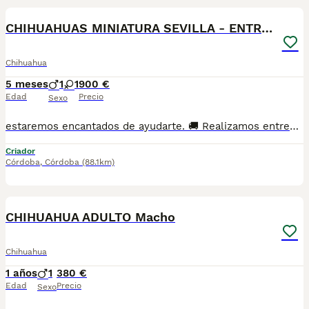
CHIHUAHUAS MINIATURA SEVILLA - ENTREGA
Chihuahua
5 meses
1
1
900 €
Edad
Precio
Sexo
estaremos encantados de ayudarte. 🚚 Realizamos entregas en toda España, con especial frecuencia en **Andalucía**: Sevilla, Málaga, Cádiz, Córdoba, Granada, Jaén, Huelva y Almería. También entregamos habitualmente en Marbella, Jerez de la Frontera, Estepona, Fuengirola, Benalmádena, Mijas, Dos Hermanas y cualquier punto de España. **Entrega 100% a contrarreembolso.** No tendrás que adelantar el importe del cachorro. Lo recibirás en la puerta de tu casa mediante transporte especializado y podrás comprobar que todo está correcto antes de realizar el pago. Nuestros cachorros se entregan: ✅ Vacunados y desparasitados según su edad. ✅ Con microchip, cartilla veterinaria y documentación al día. ✅ Revisados veterinariamente antes de salir de nuestras instalaciones. ✅ Procedentes de excelentes líneas, seleccionadas por salud, carácter y morfología. ✅ Perfectamente socializados y acostumbrados al contacto diario con personas. ✅ Iniciados en el aprendizaje para hacer sus necesidades sobre empapador, facilitando su adaptación al nuevo hogar. ✅ Con asesoramiento personalizado antes y después de la entrega. Nuestro objetivo no es vender un cachorro más. Queremos que cada familia reciba un compañero sano, equilibrado y criado con el máximo cuidado desde el primer día. 📩 Si deseas fotografías, vídeos o más información, escríbenos por privado. Estaremos encantados de ayudarte a encontrar el compañero perfecto670864332 . . .
Criador
Córdoba
,
Córdoba
(88.1km)
2
CHIHUAHUA ADULTO Macho
Chihuahua
1 años
1
380 €
Edad
Precio
Sexo