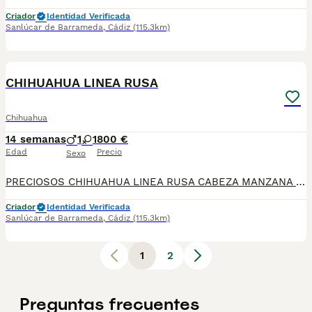
Criador
Identidad Verificada
Sanlúcar de Barrameda
,
Cádiz
(115.3km)
1
1
CHIHUAHUA LINEA RUSA
Chihuahua
14 semanas
1
1
800 €
Edad
Precio
Sexo
PRECIOSOS CHIHUAHUA LINEA RUSA CABEZA MANZANA LISTOS PARA SU NUEVO HOGAR SE ENTREGAN VACUNADO DESPARACITADO, CON CONTRATO,CRIADOS EN UN AMBIEMTE FAMILIAR SUPER CARIÑOSOS Y JUGUETONES, QUIERES UN AMIGO? LLAMANOS 624 08 20 74😊 ENVIAMOS A TODA ESPAÑA🇪🇦
Criador
Identidad Verificada
Sanlúcar de Barrameda
,
Cádiz
(115.3km)
1
2
Preguntas frecuentes