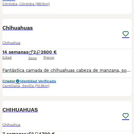
Córdoba
,
Córdoba
(88.1km)
4
1
Chihuahuas
Chihuahua
14 semanas
2
2
600 €
Edad
Precio
Sexo
Fantástica camada de chihuahuas cabeza de manzana, son toy y están listos para entregar, 2 vacunas y chip, se puede enviar a contra reembolso, más información llamar o whasap al 687705959, pregunten sin compromiso, machos 600 hembra 650
Criador
Identidad Verificada
Cantillana
,
Sevilla
(10.9km)
1
CHIHUAHUAS
Chihuahua