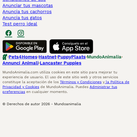
Anunciar tus mascotas
Anuncia tus cachorros
Anuncia tus gatos
Test perro ideal
Pets4Homes
Hastnet
PuppyPlaats
MundoAnimalia
Annunci Animali
Lancaster Puppies
MundoAnimalia.com utiliza cookies en este sitio para mejorar tu
experiencia de usuario. El uso de este sitio web y otros servicios
constituye la aceptación de los
Términos y Condiciones
y
la Política de
Privacidad y Cookies
de MundoAnimalia. Puedes
Administrar tus
preferencias
en cualquier momento.
© Derechos de autor
2026
-
Mundoanimalia