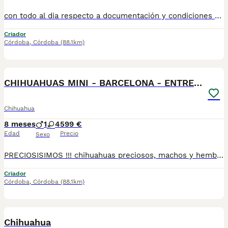
con todo al dia respecto a documentación y condiciones sanitarias , tanto así que hacemos entregas totalmente personalizadas y sin un euro por adelantado , obtenerse personas no aptas para tener perros , solo personas responsables. hacemos entregas a toda ESPAÑA . mas info 670864332
Criador
Córdoba
,
Córdoba
(88.1km)
4
CHIHUAHUAS MINI - BARCELONA - ENTREGA
Chihuahua
8 meses
1
4
599 €
Edad
Precio
Sexo
PRECIOSISIMOS !!! chihuahuas preciosos, machos y hembras disponibles , se entregan con todo al dia respecto a documentación y condiciones sanitarias , tanto así que hacemos entregas totalmente personalizadas y sin un euro por adelantado , obtenerse personas no aptas para tener perros , solo personas responsables. hacemos entregas a toda ESPAÑA . mas info 670864332
Criador
Córdoba
,
Córdoba
(88.1km)
3
2
Chihuahua