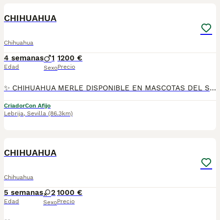
CHIHUAHUA
Chihuahua
4 semanas
1
1200 €
Edad
Precio
Sexo
✨ CHIHUAHUA MERLE DISPONIBLE EN MASCOTAS DEL SUR ✨ En Mascotas del Sur tenemos disponibles preciosos Chihuahuas Merle, criados con mucho cariño, atención diaria y en un ambiente familiar, donde reciben todos los cuidados necesarios para crecer sanos, felices y perfectamente socializados. Somos un criadero con Núcleo Zoológico autorizado, licencia de apertura y código de explotación, ofreciendo confianza, transparencia y todas las garantías en cada uno de nuestros cachorros. 📍 Ubicados en Sevilla 📞 611 723 226 📸 Instagram: @mimascotasdelsur057 Descubre más fotos y vídeos reales de nuestros cachorros. Nuestros cachorros se entregan: ✅ Revisados por veterinario. ✅ Con microchip. ✅ Pasaporte y cartilla sanitaria. ✅ Vacunados y desparasitados. ✅ Contrato con garantías víricas y congénitas. 🚚 Realizamos envíos a toda España. (El coste del transporte no está incluido en el precio del cachorro). También ofrecemos: 🏡 Recogida en nuestras instalaciones. 📱 Videollamada para conocer al cachorro antes de realizar la reserva. 🔒 Posibilidad de reserva y pago contrareembolso. 💶 El precio publicado en el anuncio es el precio real. 🐾 Criados en un entorno familiar, rodeados de cariño y una excelente socialización para que lleguen perfectamente adaptados a su nuevo hogar. Solo atendemos a personas realmente interesadas en ofrecer un hogar responsable y lleno de amor. #Chihuahua #ChihuahuaMerle #ChihuahuaEspaña #CachorroChihuahua #PerrosDeCompañia #MascotasDelSur057 #MascotasDelSur #CachorrosSevilla #CriaderoAutorizado #NucleoZoologico #CachorrosConAmor #PerrosFelices #CachorrosEspaña #AmorAnimal
Criador
Con Afijo
Lebrija
,
Sevilla
(86.3km)
16
2
CHIHUAHUA
Chihuahua
5 semanas
2
1000 €
Edad
Precio
Sexo