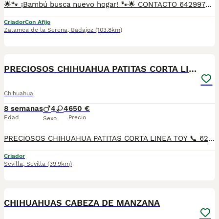
🌟🐾 ¡Bambú busca nuevo hogar! 🐾🌟 CONTACTO 642997300 Bambú es un chihuahua merlé con un patrón precioso y único, nacido el 3 de marzo de 2025. Es un perrito alegre, curioso y lleno de encanto. Tiene todas sus vacunas al día y ya está listo para salir a pasear y descubrir el mundo contigo. PESA 2,8 Kg. 🔹 Detalle importante: Bamboo tiene solo un testículo, pero esto no le impide ser un compañero sano y adorable. Si buscas un perrito especial, lleno de ternura y con una mirada que enamora, ¡Bambú está esperando conocerte! 🐾💚
Criador
Con Afijo
Zalamea de la Serena
,
Badajoz
(103.8km)
19
PRECIOSOS CHIHUAHUA PATITAS CORTA LINEA TOY
Chihuahua
8 semanas
4
4
650 €
Edad
Precio
Sexo
PRECIOSOS CHIHUAHUA PATITAS CORTA LINEA TOY 📞 624 239 408, raza pura 50 por ciento RUSO patitas corta muy chato muy lista y obediente, ideal para piso es muy cariñoso y juguetón Varios colores, cremas , bicolores . lila desde 700€ A 1200€, SEGUN COLOR Y SEXO DEL CHIHUAHUA precios reales si entráis en la wed : MUNDOCHIHUAHUA.ES TENEMOS CANICHES, CHIHUAHUA, MALTIPOL, POMERANIA, BICHON MALTES 🧾 Cartilla veterinaria 🩺 Vacunaciones y desparasitaciones al día 📄 Contrato de garantía 🚚 Envíos a toda España, 💳 Pago a la entrega, contra reembolso 📞 624 239 408 📹 Vídeos y más información por WhatsApp 🌐 MUNDOCHIHUAHUA.ES
Criador
Sevilla
,
Sevilla
(39.9km)
3
CHIHUAHUAS CABEZA DE MANZANA