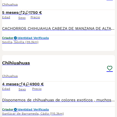
Chihuahua
5 meses
2
1
750 €
Edad
Precio
Sexo
CACHORROS CHIHUAHUA CABEZA DE MANZANA DE ALTA CALIDAD 🐶✨ DISPONIBLES PRECIOSOS CACHORROS DE CHIHUAHUA CABEZA DE MANZANA, DE ALTA CALIDAD. MADRE LÍNEA RUSA PADRE LÍNEA RUSA Y THAILANDESA, DESTACANDO POR SU EXCELENTE MORFOLOGÍA, BONITA CABEZA DE MANZANA, BUEN HUESO Y EXCELENTE CARÁCTER. CACHORROS CRIADOS CON MUCHA DEDICACIÓN, MUY BIEN SOCIALIZADOS Y ACOSTUMBRADOS AL AMBIENTE FAMILIAR. IDEALES PARA PERSONAS QUE BUSCAN CALIDAD EN LA RAZA. SE ENTREGAN CON: ✔ CARTILLA SANITARIA ✔ CICLO DE VACUNACIÓN SEGÚN EDAD ✔ DESPARASITACIONES INTERNAS Y EXTERNAS ✔ MICROCHIP ✔ PASAPORTE PASAPORTE PUESTO A NOMBRE DEL NUEVO PROPIETARIO (dependiendo ubicacion) 📞 PARA MÁS INFORMACIÓN, FOTOS O RESERVAS CONTACTAR SIN COMPROMISO. 🐾 INSTAGRAN: LATIDOS DEL SUR CON AMOR ❤️ FACEBOOK Y TIKTOK 👆👆 TELEFONO:692918573
Criador
Identidad Verificada
Sevilla
,
Sevilla
(39.3km)
1
1
Chihiuahuas
Chihuahua
4 meses
4
4
900 €
Edad
Precio
Sexo
Disponemos de chihuahuas de colores exoticos , muchos tipos de colores Se entregan con vacunas al dia , desparacitados y contrato de garantia ESTAS BUSCANDO UN AMIGO ? LLAMANOS 624 08 20 74 Criados en ambiente familiar🥰
Criador
Identidad Verificada
Sanlúcar de Barrameda
,
Cádiz
(115.3km)