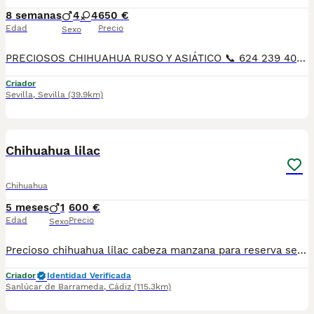
8 semanas
4
4
650 €
Edad
Precio
Sexo
PRECIOSOS CHIHUAHUA RUSO Y ASIÁTICO 📞 624 239 408, raza pura 50 por ciento RUSO patitas corta muy chato muy lista y obediente, ideal para piso es muy cariñoso y juguetón Varios colores, cremas , bicolores . lila desde 700€ A 1200€, SEGUN COLOR Y SEXO DEL CHIHUAHUA precios reales si entráis en la wed : MUNDOCHIHUAHUA.ES TENEMOS CANICHES, CHIHUAHUA, MALTIPOL, POMERANIA, BICHON MALTES 🧾 Cartilla veterinaria 🩺 Vacunaciones y desparasitaciones al día 📄 Contrato de garantía 🚚 Envíos a toda España, 💳 Pago a la entrega, contra reembolso 📞 624 239 408 📹 Vídeos y más información por WhatsApp 🌐 MUNDOCHIHUAHUA.ES
Criador
Sevilla
,
Sevilla
(39.9km)
1
1
Chihuahua lilac
Chihuahua
5 meses
1
600 €
Edad
Precio
Sexo
Precioso chihuahua lilac cabeza manzana para reserva se entregan con 2 meses con vacunas al dia, desparacitado y contrato QUIERES UN CHIHUAHUA? A QUE ESPERAS PA LLAMARNOS😊🐶
Criador
Identidad Verificada
Sanlúcar de Barrameda
,
Cádiz
(115.3km)
1