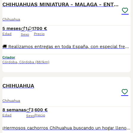
CHIHUAHUAS MINIATURA - MALAGA - ENTREGA
Chihuahua
5 meses
1
1
700 €
Edad
Precio
Sexo
🚚 Realizamos entregas en toda España, con especial frecuencia en **Andalucía**: Sevilla, Málaga, Cádiz, Córdoba, Granada, Jaén, Huelva y Almería. También entregamos habitualmente en Marbella, Jerez de la Frontera, Estepona, Fuengirola, Benalmádena, Mijas, Dos Hermanas y cualquier punto de España. **Entrega 100% a contrarreembolso.** No tendrás que adelantar el importe del cachorro. Lo recibirás en la puerta de tu casa mediante transporte especializado y podrás comprobar que todo está correcto antes de realizar el pago. Nuestros cachorros se entregan: Vacunados y desparasitados según su edad. Con microchip, cartilla veterinaria y documentación al día. Revisados veterinariamente antes de salir de nuestras instalaciones. Procedentes de excelentes líneas, seleccionadas por salud, carácter y morfología. Perfectamente socializados y acostumbrados al contacto diario con personas. ✅ Iniciados en el aprendizaje para hacer sus necesidades sobre empapador, facilitando su adaptación al nuevo hogar. ✅ Con asesoramiento personalizado antes y después de la entrega. Nuestro objetivo no es vender un cachorro más. Queremos que cada familia reciba un compañero sano, equilibrado y criado con el máximo cuidado desde el primer día. 📩 Si deseas fotografías, vídeos o más información, escríbenos por privado. Estaremos encantados de ayudarte a encontrar el compañero perfecto670864332 . .
Criador
Córdoba
,
Córdoba
(88.1km)
1
CHIHUAHUA
Chihuahua
8 semanas
3
600 €
Edad
Precio
Sexo
¡Hermosos cachorros Chihuahua buscando un hogar lleno de amor! ❤️ ✨ Excelente calidad. ✨ Muy juguetones, cariñosos y sociables. ✨ Ideales para compañía. ✨ Tamaño pequeño, perfectos para casa o departamento. 📍 Se entregan sanos y en excelentes condiciones. 📲 Para más información sobre disponibilidad, precio y apartados, envía mensaje privado o comunícate al 624 082 2074. ¡No pierdas la oportunidad de llevar a casa un pequeño compañero que llenará tu vida de amor! 🐾💙