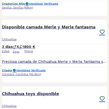
Criador
Con Afijo
Identidad Verificada
Sevilla
,
Sevilla
(40km)
7
Disponible camada Merle y Merle fantasma
Chihuahua
3 días
4
1
800 €
Edad
Precio
Sexo
Preciosa camada de Chihuahua Merle y Merle fantasma se entregan vacunados y desparacitados con contrato de compraventa y certificado de salud .compromiso de Chip( no incluido en el precio) Con chip serían 65 euros más. El envío tampoco está incluido en el precio. precios con IVA incluido
Criador
Identidad Verificada
Córdoba
,
Córdoba
(92.4km)
3
3
Chihuahua toys disponible
Chihuahua