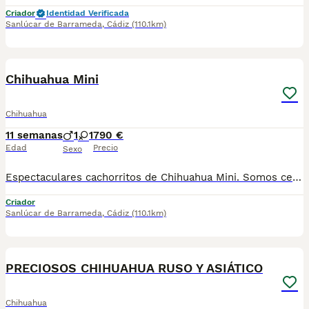
Criador
Identidad Verificada
Sanlúcar de Barrameda
,
Cádiz
(110.1km)
5
Chihuahua Mini
Chihuahua
11 semanas
1
1
790 €
Edad
Precio
Sexo
Espectaculares cachorritos de Chihuahua Mini. Somos centro de mascotas con años de experiencia. Diariamente cuidamos, supervisamos y mimamos a nuestros cachorritos. Los entregamos con Revisión Veterinaria, Factura de compra, garantía vírica, formulario de reconocimiento de raza pura, junto con su cartilla de vacunación y desparasitacion al día de la entrega. Hacemos envíos a toda la península y Baleares mediante servicio propio de transporte. Posibilidad de pago contrareembolso. Para más información no dude en contactar con nosotros. TLF: 649297709. Solo atiendo wasap o tlf. Gracias
Criador
Sanlúcar de Barrameda
,
Cádiz
(110.1km)
25
PRECIOSOS CHIHUAHUA RUSO Y ASIÁTICO
Chihuahua