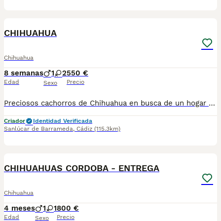
1
CHIHUAHUA
Chihuahua
8 semanas
1
2
550 €
Edad
Precio
Sexo
Preciosos cachorros de Chihuahua en busca de un hogar lleno de cariño. Criados en ambiente familiar, bien socializados y con todos los cuidados necesarios para garantizar su bienestar. ✔️ Disponibles machos y hembras (según disponibilidad). ✔️ Se entregan desparasitados y con la cartilla veterinaria al día. ✔️ Padres sanos y de excelente carácter. ✔️ Ideales como compañeros por su pequeño tamaño y personalidad cariñosa. Si buscas un nuevo miembro para tu familia y quieres más información, fotos o reservar un cachorro, no dudes en ponerte en contacto. 624 08 20 74
Criador
Identidad Verificada
Sanlúcar de Barrameda
,
Cádiz
(115.3km)
1
CHIHUAHUAS CORDOBA - ENTREGA
Chihuahua
4 meses
1
1
800 €
Edad
Precio
Sexo