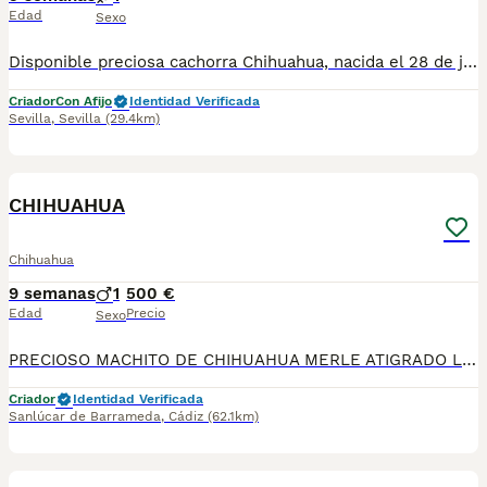
Edad
Sexo
Disponible preciosa cachorra Chihuahua, nacida el 28 de junio de 2026. Color: sable, un tono muy bonito y elegante que realza su expresión y belleza. Procede de una excelente línea de sangre, criada en un ambiente familiar, con mucho cariño y una correcta socialización desde sus primeros días de vida. Destaca por su bonita morfología, cabeza tipo manzana, hocico corto y un carácter dulce, cariñoso y equilibrado, ideal como compañera de vida. La cachorra se entregará a partir de los Dos meses de edad, desparasitada según su edad, con cartilla veterinaria, y las vacunas correspondientes. Se enviarán fotos y vídeos actualizados para que puedas seguir su evolución hasta el día de la entrega. Se prioriza la entrega en mano para garantizar el bienestar de la cachorra y que el nuevo propietario pueda conocerla personalmente. También existe la posibilidad de desplazarnos hasta el lugar de entrega, previo acuerdo entre ambas partes. Buscamos una familia responsable que le ofrezca el hogar, el cariño y los cuidados que merece. Para más información, fotos, vídeos o cualquier consulta, no dudes en ponerte en contacto.
Criador
Con Afijo
Identidad Verificada
Sevilla
,
Sevilla
(29.4km)
1
CHIHUAHUA
Chihuahua
9 semanas
1
500 €
Edad
Precio
Sexo
PRECIOSO MACHITO DE CHIHUAHUA MERLE ATIGRADO LISTO PARA ENTREGA , NO DUDES EN LLAMARNOS PRECIO ECONOMICO
Criador
Identidad Verificada
Sanlúcar de Barrameda
,
Cádiz
(62.1km)
3