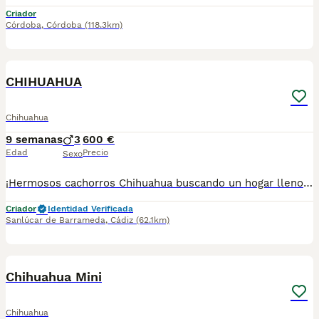
Criador
Córdoba
,
Córdoba
(118.3km)
1
CHIHUAHUA
Chihuahua
9 semanas
3
600 €
Edad
Precio
Sexo
¡Hermosos cachorros Chihuahua buscando un hogar lleno de amor! ❤️ ✨ Excelente calidad. ✨ Muy juguetones, cariñosos y sociables. ✨ Ideales para compañía. ✨ Tamaño pequeño, perfectos para casa o departamento. 📍 Se entregan sanos y en excelentes condiciones. 📲 Para más información sobre disponibilidad, precio y apartados, envía mensaje privado o comunícate al 624 082 2074. ¡No pierdas la oportunidad de llevar a casa un pequeño compañero que llenará tu vida de amor! 🐾💙
Criador
Identidad Verificada
Sanlúcar de Barrameda
,
Cádiz
(62.1km)
5
Chihuahua Mini
Chihuahua