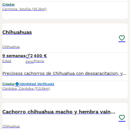
Criador
Carmona
,
Sevilla
(35.2km)
3
Chihuahuas
Chihuahua
9 semanas
2
400 €
Edad
Precio
Sexo
Preciosos cachorros de Chihuahua con desparacitacion, vacunación acorde a su edad y cartilla sanitaria de revisión veterinaria. Ofrecemos posibilidad de envío, llamadas o wassap. Cachorros criados con dedicación, socializados y afianzados al bienestar animal.
Criador
Identidad Verificada
Córdoba
,
Córdoba
(113.5km)
7
Cachorro chihuahua macho y hembra vainilla
Chihuahua