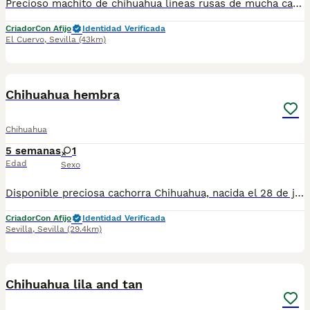
Precioso machito de chihuahua líneas rusas de mucha calidad cabeza de manzana , tres machitos, se entrega con todo en regla , nos puedes llamar sin compromiso y le informamos de todo sin compromiso, se puede recoger en persona o se puede enviar a toda España
Criador
Con Afijo
Identidad Verificada
El Cuervo
,
Sevilla
(43km)
5
Chihuahua hembra
Chihuahua
5 semanas
1
Edad
Sexo
Disponible preciosa cachorra Chihuahua, nacida el 28 de junio de 2026. Color: sable, un tono muy bonito y elegante que realza su expresión y belleza. Procede de una excelente línea de sangre, criada en un ambiente familiar, con mucho cariño y una correcta socialización desde sus primeros días de vida. Destaca por su bonita morfología, cabeza tipo manzana, hocico corto y un carácter dulce, cariñoso y equilibrado, ideal como compañera de vida. La cachorra se entregará a partir de los Dos meses de edad, desparasitada según su edad, con cartilla veterinaria, y las vacunas correspondientes. Se enviarán fotos y vídeos actualizados para que puedas seguir su evolución hasta el día de la entrega. Se prioriza la entrega en mano para garantizar el bienestar de la cachorra y que el nuevo propietario pueda conocerla personalmente. También existe la posibilidad de desplazarnos hasta el lugar de entrega, previo acuerdo entre ambas partes. Buscamos una familia responsable que le ofrezca el hogar, el cariño y los cuidados que merece. Para más información, fotos, vídeos o cualquier consulta, no dudes en ponerte en contacto.
Criador
Con Afijo
Identidad Verificada
Sevilla
,
Sevilla
(29.4km)
3
1
Chihuahua lila and tan