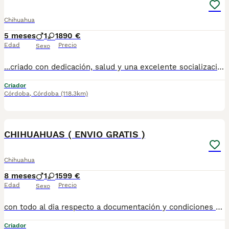
Chihuahua
5 meses
1
1
890 €
Edad
Precio
Sexo
...criado con dedicación, salud y una excelente socialización desde sus primeras semanas de vida, estaremos encantados de ayudarte. 🚚 Realizamos entregas en toda España, con especial frecuencia en **Andalucía**: Sevilla, Málaga, Cádiz, Córdoba, Granada, Jaén, Huelva y Almería. También entregamos habitualmente en Marbella, Jerez de la Frontera, Estepona, Fuengirola, Benalmádena, Mijas, Dos Hermanas y cualquier punto de España. **Entrega 100% a contrarreembolso.** No tendrás que adelantar el importe del cachorro. Lo recibirás en la puerta de tu casa mediante transporte especializado y podrás comprobar que todo está correcto antes de realizar el pago. Nuestros cachorros se entregan: ✅ Vacunados y desparasitados según su edad. ✅ Con microchip, cartilla veterinaria y documentación al día. ✅ Revisados veterinariamente antes de salir de nuestras instalaciones. ✅ Procedentes de excelentes líneas, seleccionadas por salud, carácter y morfología. ✅ Perfectamente socializados y acostumbrados al contacto diario con personas. ✅ Iniciados en el aprendizaje para hacer sus necesidades sobre empapador, facilitando su adaptación al nuevo hogar. ✅ Con asesoramiento personalizado antes y después de la entrega. Nuestro objetivo no es vender un cachorro más. Queremos que cada familia reciba un compañero sano, equilibrado y criado con el máximo cuidado desde el primer día. 📩 Si deseas fotografías, vídeos o más información, escríbenos por privado. Estaremos encantados de ayudarte a encontrar el compañero perfecto670864332 . . ..
Criador
Córdoba
,
Córdoba
(118.3km)
1
CHIHUAHUAS ( ENVIO GRATIS )
Chihuahua
8 meses
1
1
599 €
Edad
Precio
Sexo
con todo al dia respecto a documentación y condiciones sanitarias , tanto así que hacemos entregas totalmente personalizadas y sin un euro por adelantado , obtenerse personas no aptas para tener perros , solo personas responsables. hacemos entregas a toda ESPAÑA . mas info 670864332
Criador