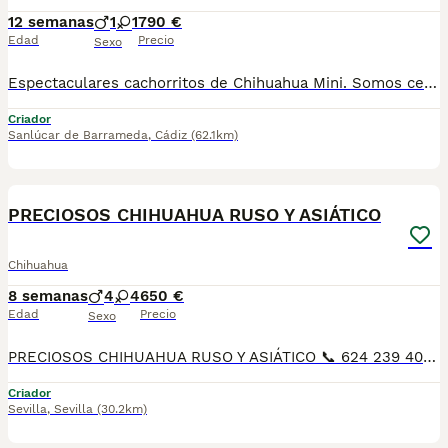
12 semanas
1
1
790 €
Edad
Precio
Sexo
Espectaculares cachorritos de Chihuahua Mini. Somos centro de mascotas con años de experiencia. Diariamente cuidamos, supervisamos y mimamos a nuestros cachorritos. Los entregamos con Revisión Veterinaria, Factura de compra, garantía vírica, formulario de reconocimiento de raza pura, junto con su cartilla de vacunación y desparasitacion al día de la entrega. Hacemos envíos a toda la península y Baleares mediante servicio propio de transporte. Posibilidad de pago contrareembolso. Para más información no dude en contactar con nosotros. TLF: 649297709. Solo atiendo wasap o tlf. Gracias
Criador
Sanlúcar de Barrameda
,
Cádiz
(62.1km)
25
PRECIOSOS CHIHUAHUA RUSO Y ASIÁTICO
Chihuahua
8 semanas
4
4
650 €
Edad
Precio
Sexo
PRECIOSOS CHIHUAHUA RUSO Y ASIÁTICO 📞 624 239 408, raza pura 50 por ciento RUSO patitas corta muy chato muy lista y obediente, ideal para piso es muy cariñoso y juguetón Varios colores, cremas , bicolores . lila desde 700€ A 1200€, SEGUN COLOR Y SEXO DEL CHIHUAHUA precios reales si entráis en la wed : MUNDOCHIHUAHUA.ES TENEMOS CANICHES, CHIHUAHUA, MALTIPOL, POMERANIA, BICHON MALTES 🧾 Cartilla veterinaria 🩺 Vacunaciones y desparasitaciones al día 📄 Contrato de garantía 🚚 Envíos a toda España, 💳 Pago a la entrega, contra reembolso 📞 624 239 408 📹 Vídeos y más información por WhatsApp 🌐 MUNDOCHIHUAHUA.ES
Criador
Sevilla
,
Sevilla
(30.2km)
1
1