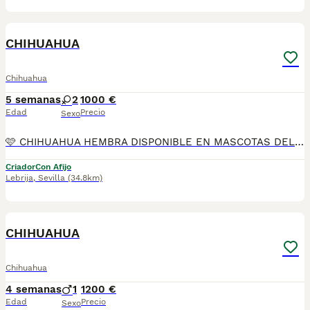
16
2
CHIHUAHUA
Chihuahua
5 semanas
2
1000 €
Edad
Precio
Sexo
🩷 CHIHUAHUA HEMBRA DISPONIBLE EN MASCOTAS DEL SUR 🩷 Si buscas una compañera pequeña, dulce y llena de personalidad, tenemos disponible una preciosa Chihuahua hembra, criada en ambiente familiar con mucho cariño y los mejores cuidados desde sus primeros días. En Mascotas del Sur contamos con Núcleo Zoológico autorizado, licencia de apertura y código de explotación, garantizando confianza, transparencia y bienestar en cada cachorro. 📍 Sevilla 📞 611 723 226 📸 Instagram: @mimascotasdelsur057 Nuestra cachorrita se entrega: 🐾 Revisada por veterinario. 🐾 Con microchip. 🐾 Pasaporte y cartilla sanitaria. 🐾 Vacunada y desparasitada. 🐾 Contrato con garantías víricas y congénitas. 🚚 Envíos a toda España. (Transporte no incluido en el precio). También disponemos de: 📱 Videollamada antes de la reserva. 🏡 Recogida en nuestras instalaciones. 🔒 Reserva y posibilidad de pago contrareembolso. 💶 El precio publicado es el precio real. Solo buscamos familias responsables que quieran darle un hogar lleno de cariño y dedicación. #Chihuahua #ChihuahuaHembra #ChihuahuaEspaña #CachorrosChihuahua #PerrosDeCompañia #MascotasDelSur057 #MascotasDelSur #CachorrosSevilla #CriaderoAutorizado #NucleoZoologico #PerrosFelices #CachorrosEspaña #AmorAnimal
Criador
Con Afijo
Lebrija
,
Sevilla
(34.8km)
11
1
CHIHUAHUA
Chihuahua
4 semanas
1
1200 €
Edad
Precio
Sexo