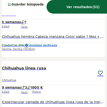
Chihuahua hembra
Guardar búsqueda
Ver resultados
(
52
)
Chihuahua
5 semanas
1
Edad
Sexo
Chihuahua hembra Cabeza manzana Color sable 1 Mes y medio. Se entrega a partir de los Dos meses con vacunas y desparasitaciones correspondientes a la edad de la entrega y cartilla sanitaria. Criada en ambiente familiar
Criador
Con Afijo
Identidad Verificada
Sevilla
,
Sevilla
(29.4km)
6
Chihuahua linea rusa
Chihuahua
9 semanas
3
1
900 €
Edad
Precio
Sexo
Espectacular camada de chihuahuas linea rusa de la mejor calidad ,con una morfología y carácter inmejorable ,ahí disponibles listos para entregar machos y hembras enviamos a cualquier parte de España baleares y canarias.