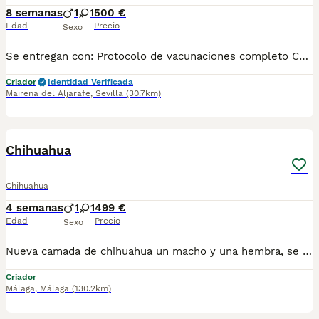
8 semanas
1
1
500 €
Edad
Precio
Sexo
Se entregan con: Protocolo de vacunaciones completo Cartilla veterinaria Pasaporte veterinario europeo Microchip RAIA Posibilidad de envío, estamos en Sevilla. Macho 500€ Hembra 600€
Criador
Identidad Verificada
Mairena del Aljarafe
,
Sevilla
(30.7km)
15
Chihuahua
Chihuahua
4 semanas
1
1
499 €
Edad
Precio
Sexo
Nueva camada de chihuahua un macho y una hembra, se entregan desparacitado, vacunados y con cartilla. Para mas información por wasap al 610704512. Hembra 550 macho 499
Criador
Málaga
,
Málaga
(130.2km)
5