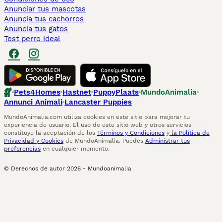
Anunciar tus mascotas
Anuncia tus cachorros
Anuncia tus gatos
Test perro ideal
Pets4Homes
Hastnet
PuppyPlaats
MundoAnimalia
Annunci Animali
Lancaster Puppies
MundoAnimalia.com utiliza cookies en este sitio para mejorar tu
experiencia de usuario. El uso de este sitio web y otros servicios
constituye la aceptación de los
Términos y Condiciones
y
la Política de
Privacidad y Cookies
de MundoAnimalia. Puedes
Administrar tus
preferencias
en cualquier momento.
© Derechos de autor
2026
-
Mundoanimalia