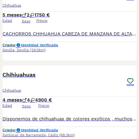
Chihuahua
5 meses
2
1
750 €
Edad
Precio
Sexo
CACHORROS CHIHUAHUA CABEZA DE MANZANA DE ALTA CALIDAD 🐶✨ DISPONIBLES PRECIOSOS CACHORROS DE CHIHUAHUA CABEZA DE MANZANA, DE ALTA CALIDAD. MADRE LÍNEA RUSA PADRE LÍNEA RUSA Y THAILANDESA, DESTACANDO POR SU EXCELENTE MORFOLOGÍA, BONITA CABEZA DE MANZANA, BUEN HUESO Y EXCELENTE CARÁCTER. CACHORROS CRIADOS CON MUCHA DEDICACIÓN, MUY BIEN SOCIALIZADOS Y ACOSTUMBRADOS AL AMBIENTE FAMILIAR. IDEALES PARA PERSONAS QUE BUSCAN CALIDAD EN LA RAZA. SE ENTREGAN CON: ✔ CARTILLA SANITARIA ✔ CICLO DE VACUNACIÓN SEGÚN EDAD ✔ DESPARASITACIONES INTERNAS Y EXTERNAS ✔ MICROCHIP ✔ PASAPORTE PASAPORTE PUESTO A NOMBRE DEL NUEVO PROPIETARIO (dependiendo ubicacion) 📞 PARA MÁS INFORMACIÓN, FOTOS O RESERVAS CONTACTAR SIN COMPROMISO. 🐾 INSTAGRAN: LATIDOS DEL SUR CON AMOR ❤️ FACEBOOK Y TIKTOK 👆👆 TELEFONO:692918573
Criador
Identidad Verificada
Sevilla
,
Sevilla
(29.5km)
1
1
Chihiuahuas
Chihuahua
4 meses
4
4
900 €
Edad
Precio
Sexo
Disponemos de chihuahuas de colores exoticos , muchos tipos de colores Se entregan con vacunas al dia , desparacitados y contrato de garantia ESTAS BUSCANDO UN AMIGO ? LLAMANOS 624 08 20 74 Criados en ambiente familiar🥰
Criador
Identidad Verificada
Sanlúcar de Barrameda
,
Cádiz
(68.3km)