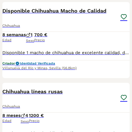
Disponible Chihuahua Macho de Calidad
Chihuahua
8 semanas
1
700 €
Edad
Precio
Sexo
Disponible 1 macho de chihuahua de excelente calidad, de muy buena linea, está listo para su entrega, hay disponibilidad de envío, más información al privado!!
Criador
Identidad Verificada
Villanueva del Río y Minas
,
Sevilla
(56.8km)
8
Chihuahua líneas rusas
Chihuahua
8 meses
4
1200 €
Edad
Precio
Sexo