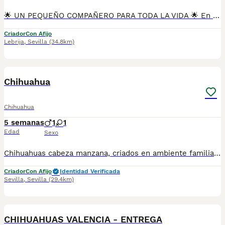
🌟 UN PEQUEÑO COMPAÑERO PARA TODA LA VIDA 🌟 En Mascotas del Sur tenemos disponibles preciosos Chihuahuas Merle, una raza que destaca por su belleza, inteligencia y gran personalidad. Nuestros cachorros crecen en un ambiente familiar, recibiendo atención, cariño y una excelente socialización desde sus primeras semanas. Contamos con Núcleo Zoológico autorizado, licencia de apertura y código de explotación, garantizando una cría responsable y el bienestar de todos nuestros cachorros. 📍 Sevilla 📞 611 723 226 📸 Instagram: @mimascotasdelsur057 Nuestros cachorros se entregan: 🐾 Revisados por veterinario. 🐾 Con microchip. 🐾 Pasaporte y cartilla sanitaria. 🐾 Vacunados y desparasitados. 🐾 Contrato con garantías víricas y congénitas. 🚚 Envíos a toda España. (Gastos de transporte no incluidos en el precio del cachorro). Además disponemos de: 📱 Videollamada para conocer al cachorro antes de reservarlo. 🏡 Recogida en nuestras instalaciones. 🔒 Reserva y pago contrareembolso. 💶 El precio indicado en el anuncio es el precio real. 🐾 Nuestro compromiso es que cada cachorro encuentre una familia donde crezca rodeado de cariño, respeto y cuidados. Solo atendemos a personas realmente comprometidas con ofrecer un hogar estable y responsable. #Chihuahua #ChihuahuaMerle #ChihuahuaMini #ChihuahuaEspaña #CachorrosChihuahua #PerrosDeCompañia #MascotasDelSur057 #MascotasDelSur #CachorrosSevilla #CriaderoAutorizado #NucleoZoologico #PerrosFelices #CachorrosEspaña #AmorAnimal
Criador
Con Afijo
Lebrija
,
Sevilla
(34.8km)
1
Chihuahua
Chihuahua
5 semanas
1
1
Edad
Sexo
Chihuahuas cabeza manzana, criados en ambiente familiar, cachorros sanos y de calidad, vacunados y desparasitados. No dude en ponerse en contacto para más información.
Criador
Con Afijo
Identidad Verificada
Sevilla
,
Sevilla
(29.4km)
1
CHIHUAHUAS VALENCIA - ENTREGA