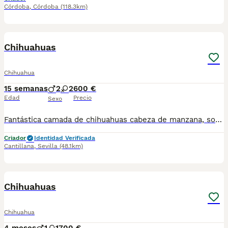
Córdoba
,
Córdoba
(118.3km)
4
1
Chihuahuas
Chihuahua
15 semanas
2
2
600 €
Edad
Precio
Sexo
Fantástica camada de chihuahuas cabeza de manzana, son toy y están listos para entregar, 2 vacunas y chip, se puede enviar a contra reembolso, más información llamar o whasap al 687705959, pregunten sin compromiso, machos 600 hembra 650
Criador
Identidad Verificada
Cantillana
,
Sevilla
(48.1km)
2
Chihuahuas
Chihuahua