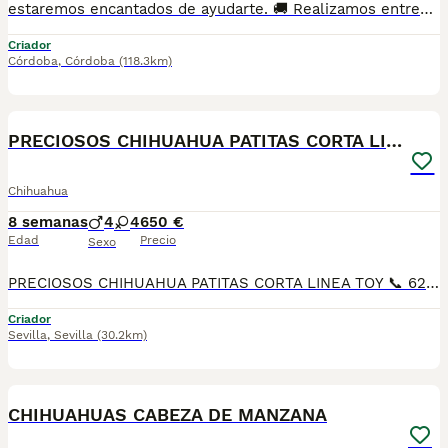
estaremos encantados de ayudarte. 🚚 Realizamos entregas en toda España, con especial frecuencia en **Andalucía**: Sevilla, Málaga, Cádiz, Córdoba, Granada, Jaén, Huelva y Almería. También entregamos habitualmente en Marbella, Jerez de la Frontera, Estepona, Fuengirola, Benalmádena, Mijas, Dos Hermanas y cualquier punto de España. **Entrega 100% a contrarreembolso.** No tendrás que adelantar el importe del cachorro. Lo recibirás en la puerta de tu casa mediante transporte especializado y podrás comprobar que todo está correcto antes de realizar el pago. Nuestros cachorros se entregan: ✅ Vacunados y desparasitados según su edad. ✅ Con microchip, cartilla veterinaria y documentación al día. ✅ Revisados veterinariamente antes de salir de nuestras instalaciones. ✅ Procedentes de excelentes líneas, seleccionadas por salud, carácter y morfología. ✅ Perfectamente socializados y acostumbrados al contacto diario con personas. ✅ Iniciados en el aprendizaje para hacer sus necesidades sobre empapador, facilitando su adaptación al nuevo hogar. ✅ Con asesoramiento personalizado antes y después de la entrega. Nuestro objetivo no es vender un cachorro más. Queremos que cada familia reciba un compañero sano, equilibrado y criado con el máximo cuidado desde el primer día. 📩 Si deseas fotografías, vídeos o más información, escríbenos por privado. Estaremos encantados de ayudarte a encontrar el compañero perfecto670864332 . . .
Criador
Córdoba
,
Córdoba
(118.3km)
19
PRECIOSOS CHIHUAHUA PATITAS CORTA LINEA TOY
Chihuahua
8 semanas
4
4
650 €
Edad
Precio
Sexo
PRECIOSOS CHIHUAHUA PATITAS CORTA LINEA TOY 📞 624 239 408, raza pura 50 por ciento RUSO patitas corta muy chato muy lista y obediente, ideal para piso es muy cariñoso y juguetón Varios colores, cremas , bicolores . lila desde 700€ A 1200€, SEGUN COLOR Y SEXO DEL CHIHUAHUA precios reales si entráis en la wed : MUNDOCHIHUAHUA.ES TENEMOS CANICHES, CHIHUAHUA, MALTIPOL, POMERANIA, BICHON MALTES 🧾 Cartilla veterinaria 🩺 Vacunaciones y desparasitaciones al día 📄 Contrato de garantía 🚚 Envíos a toda España, 💳 Pago a la entrega, contra reembolso 📞 624 239 408 📹 Vídeos y más información por WhatsApp 🌐 MUNDOCHIHUAHUA.ES
Criador
Sevilla
,
Sevilla
(30.2km)
3
CHIHUAHUAS CABEZA DE MANZANA