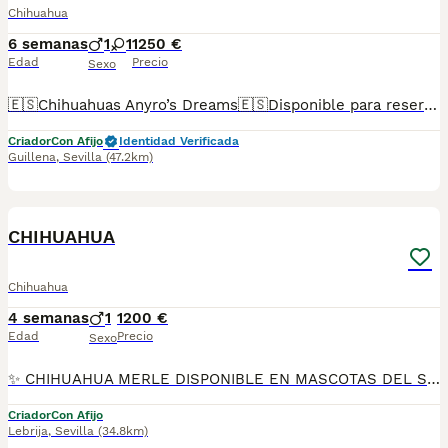
Chihuahua
6 semanas
1
1
1250 €
Edad
Precio
Sexo
🇪🇸Chihuahuas Anyro’s Dreams🇪🇸Disponible para reserva Chihuahua lila and tan descendientes de las mejores líneas de sangre tanto europeas como asiáticas. Padres con ADN en bases de datos de la RSCE. Si precisan más información contáctanos por el enlace que MundoAnimalia pone a disposición de los usuarias de la plataforma.
Criador
Con Afijo
Identidad Verificada
Guillena
,
Sevilla
(47.2km)
14
1
CHIHUAHUA
Chihuahua
4 semanas
1
1200 €
Edad
Precio
Sexo
✨ CHIHUAHUA MERLE DISPONIBLE EN MASCOTAS DEL SUR ✨ En Mascotas del Sur tenemos disponibles preciosos Chihuahuas Merle, criados con mucho cariño, atención diaria y en un ambiente familiar, donde reciben todos los cuidados necesarios para crecer sanos, felices y perfectamente socializados. Somos un criadero con Núcleo Zoológico autorizado, licencia de apertura y código de explotación, ofreciendo confianza, transparencia y todas las garantías en cada uno de nuestros cachorros. 📍 Ubicados en Sevilla 📞 611 723 226 📸 Instagram: @mimascotasdelsur057 Descubre más fotos y vídeos reales de nuestros cachorros. Nuestros cachorros se entregan: ✅ Revisados por veterinario. ✅ Con microchip. ✅ Pasaporte y cartilla sanitaria. ✅ Vacunados y desparasitados. ✅ Contrato con garantías víricas y congénitas. 🚚 Realizamos envíos a toda España. (El coste del transporte no está incluido en el precio del cachorro). También ofrecemos: 🏡 Recogida en nuestras instalaciones. 📱 Videollamada para conocer al cachorro antes de realizar la reserva. 🔒 Posibilidad de reserva y pago contrareembolso. 💶 El precio publicado en el anuncio es el precio real. 🐾 Criados en un entorno familiar, rodeados de cariño y una excelente socialización para que lleguen perfectamente adaptados a su nuevo hogar. Solo atendemos a personas realmente interesadas en ofrecer un hogar responsable y lleno de amor. #Chihuahua #ChihuahuaMerle #ChihuahuaEspaña #CachorroChihuahua #PerrosDeCompañia #MascotasDelSur057 #MascotasDelSur #CachorrosSevilla #CriaderoAutorizado #NucleoZoologico #CachorrosConAmor #PerrosFelices #CachorrosEspaña #AmorAnimal
Criador
Con Afijo
Lebrija
,
Sevilla
(34.8km)