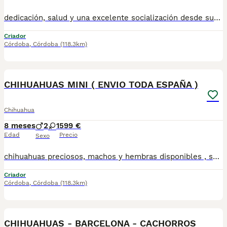
dedicación, salud y una excelente socialización desde sus primeras semanas de vida, estaremos encantados de ayudarte... 🚚 Realizamos entregas en toda España, con especial frecuencia en **Andalucía**: Sevilla, Málaga, Cádiz, Córdoba, Granada, Jaén, Huelva y Almería. También entregamos habitualmente en Marbella, Jerez de la Frontera, Estepona, Fuengirola, Benalmádena, Mijas, Dos Hermanas y cualquier punto de España. **Entrega 100% a contrarreembolso.** No tendrás que adelantar el importe del cachorro. Lo recibirás en la puerta de tu casa mediante transporte especializado y podrás comprobar que todo está correcto antes de realizar el pago. Nuestros cachorros se entregan: ✅ Vacunados y desparasitados según su edad. ✅ Con microchip, cartilla veterinaria y documentación al día. ✅ Revisados veterinariamente antes de salir de nuestras instalaciones. ✅ Procedentes de excelentes líneas, seleccionadas por salud, carácter y morfología. ✅ Perfectamente socializados y acostumbrados al contacto diario con personas. ✅ Iniciados en el aprendizaje para hacer sus necesidades sobre empapador, facilitando su adaptación al nuevo hogar. ✅ Con asesoramiento personalizado antes y después de la entrega. Nuestro objetivo no es vender un cachorro más. Queremos que cada familia reciba un compañero sano, equilibrado y criado con el máximo cuidado desde el primer día. 📩 Si deseas fotografías, vídeos o más información, escríbenos por privado. Estaremos encantados de ayudarte a encontrar perfecto TUBEBE670864332
Criador
Córdoba
,
Córdoba
(118.3km)
3
CHIHUAHUAS MINI ( ENVIO TODA ESPAÑA )
Chihuahua
8 meses
2
1
599 €
Edad
Precio
Sexo
chihuahuas preciosos, machos y hembras disponibles , se entregan con todo al dia respecto a documentación y condiciones sanitarias , tanto así que hacemos entregas totalmente personalizadas y sin un euro por adelantado , obtenerse personas no aptas para tener perros , solo personas responsables. hacemos entregas a toda ESPAÑA . mas info 670864332
Criador
Córdoba
,
Córdoba
(118.3km)
3
CHIHUAHUAS - BARCELONA - CACHORROS