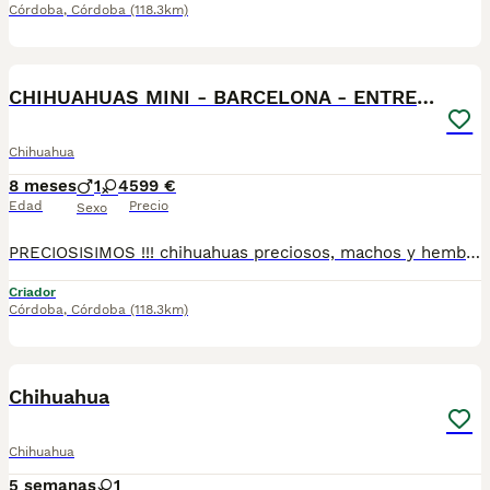
Córdoba
,
Córdoba
(118.3km)
4
CHIHUAHUAS MINI - BARCELONA - ENTREGA
Chihuahua
8 meses
1
4
599 €
Edad
Precio
Sexo
PRECIOSISIMOS !!! chihuahuas preciosos, machos y hembras disponibles , se entregan con todo al dia respecto a documentación y condiciones sanitarias , tanto así que hacemos entregas totalmente personalizadas y sin un euro por adelantado , obtenerse personas no aptas para tener perros , solo personas responsables. hacemos entregas a toda ESPAÑA . mas info 670864332
Criador
Córdoba
,
Córdoba
(118.3km)
3
2
Chihuahua
Chihuahua
5 semanas
1