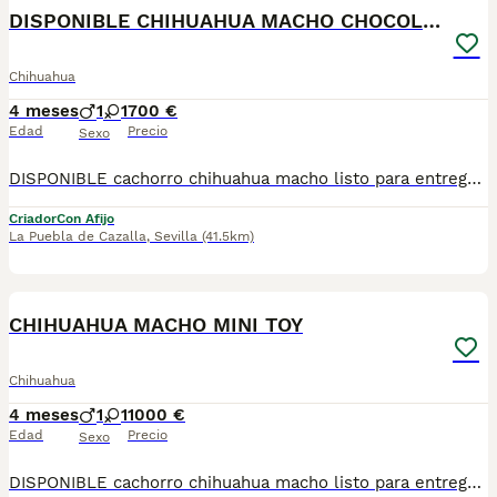
DISPONIBLE CHIHUAHUA MACHO CHOCOLATE
Chihuahua
4 meses
1
1
700 €
Edad
Precio
Sexo
DISPONIBLE cachorro chihuahua macho listo para entregarla miniatura toy tamaño muy pequeño . FOTOS REALES. Tiene muy buen carácter criado en entorno familiar cariñosos y muy jugueton ideal para compañías se entrega revisado por nuestro veterinario desparacitado con dos vacunas. enseñado hacer sus necesidades en empapadera se envia a todas españa más información por WhatsApp o llamadas 602212186 saludo
Criador
Con Afijo
La Puebla de Cazalla
,
Sevilla
(41.5km)
2
CHIHUAHUA MACHO MINI TOY
Chihuahua
4 meses
1
1
1000 €
Edad
Precio
Sexo
DISPONIBLE cachorro chihuahua macho listo para entregarla miniatura toy tamaño muy pequeño . FOTOS REALES. Tiene muy buen carácter criado en entorno familiar cariñosos y muy jugueton ideal para compañías se entrega revisado por nuestro veterinario desparacitado con dos vacunas. enseñado hacer sus necesidades en empapadera se envia a todas españa más información por WhatsApp o llamadas 602212186 saludo