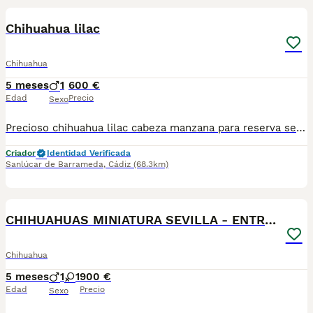
Chihuahua lilac
Chihuahua
5 meses
1
600 €
Edad
Precio
Sexo
Precioso chihuahua lilac cabeza manzana para reserva se entregan con 2 meses con vacunas al dia, desparacitado y contrato QUIERES UN CHIHUAHUA? A QUE ESPERAS PA LLAMARNOS😊🐶
Criador
Identidad Verificada
Sanlúcar de Barrameda
,
Cádiz
(68.3km)
1
CHIHUAHUAS MINIATURA SEVILLA - ENTREGA
Chihuahua
5 meses
1
1
900 €
Edad
Precio
Sexo