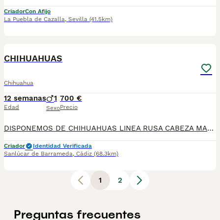
Criador
Con Afijo
La Puebla de Cazalla
,
Sevilla
(41.5km)
1
CHIHUAHUAS
Chihuahua
12 semanas
1
700 €
Edad
Precio
Sexo
DISPONEMOS DE CHIHUAHUAS LINEA RUSA CABEZA MANZANA🍏PREGUNTAR DISPONIBILIDAD SE ENTREGAN CON PRIMERA VACUNA DESPARACITADO Y GARANTIA TENEMOS MUCHA VARIEDAD DE COLORES , BLUE, BLUE MERLE, ARLEQUIN MERLE CHOCOLATE, CHOCOLATE , NEGRO FUEGO, SABLE, BLANCO Y MERLE,LILAC PRECIOS DESDE 550€ ASTA 900€ QUIERES UN AMIGO FIEL? A QUE ESPERAS PA LLAMARNOS 624 08 20 74 ATIENDO MENSAJES, ENVIAMOS A TODA 🇪🇦 CRIADERO LOS PEQUES🇪🇦
Criador
Identidad Verificada
Sanlúcar de Barrameda
,
Cádiz
(68.3km)
1
2
Preguntas frecuentes