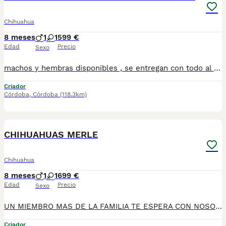
Chihuahua
8 meses
1
1
599 €
Edad
Precio
Sexo
machos y hembras disponibles , se entregan con todo al dia respecto a documentación y condiciones sanitarias , tanto así que hacemos entregas totalmente personalizadas y sin un euro por adelantado , obtenerse personas no aptas para tener perros , solo personas responsables. hacemos entregas a toda ESPAÑA . mas info 670864332 .. GRACIAS DE ANTE MANO
Criador
Córdoba
,
Córdoba
(118.3km)
3
CHIHUAHUAS MERLE
Chihuahua
8 meses
1
1
699 €
Edad
Precio
Sexo
UN MIEMBRO MAS DE LA FAMILIA TE ESPERA CON NOSOTROS , chihuahuas preciosos, machos y hembras disponibles , se entregan con todo al dia respecto a documentación y condiciones sanitarias , tanto así que hacemos entregas totalmente personalizadas y sin un euro por adelantado , obtenerse personas no aptas para tener perros , solo personas responsables. hacemos entregas a toda ESPAÑA . mas info 670864332
Criador