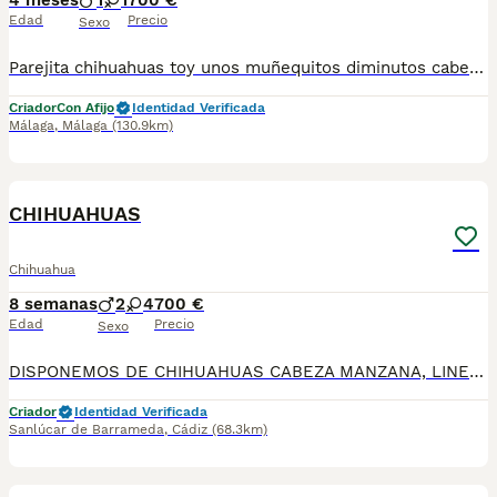
4 meses
1
1
700 €
Edad
Precio
Sexo
Parejita chihuahuas toy unos muñequitos diminutos cabecita manzana estan vacunados desparasitados todo al dia para mas información llámame al 615080706
Criador
Con Afijo
Identidad Verificada
Málaga
,
Málaga
(130.9km)
1
CHIHUAHUAS
Chihuahua
8 semanas
2
4
700 €
Edad
Precio
Sexo
DISPONEMOS DE CHIHUAHUAS CABEZA MANZANA, LINEA RUSA DE MUCHA VARIEDAD DE COLORES , BLUE, MERLE BLUE, ARLEQUIN , CHOCOLATE, LILAC, NEGRO FUEGO, MERLES, NARANJAS,
Criador
Identidad Verificada
Sanlúcar de Barrameda
,
Cádiz
(68.3km)
4