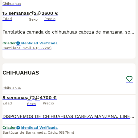
Chihuahua
15 semanas
2
2
600 €
Edad
Precio
Sexo
Fantástica camada de chihuahuas cabeza de manzana, son toy y están listos para entregar, 2 vacunas y chip, se puede enviar a contra reembolso, más información llamar o whasap al 687705959, pregunten sin compromiso, machos 600 hembra 650
Criador
Identidad Verificada
Cantillana
,
Sevilla
(35.2km)
1
CHIHUAHUAS
Chihuahua
8 semanas
2
4
700 €
Edad
Precio
Sexo
DISPONEMOS DE CHIHUAHUAS CABEZA MANZANA, LINEA RUSA DE MUCHA VARIEDAD DE COLORES , BLUE, MERLE BLUE, ARLEQUIN , CHOCOLATE, LILAC, NEGRO FUEGO, MERLES, NARANJAS,
Criador
Identidad Verificada
Sanlúcar de Barrameda
,
Cádiz
(69.7km)