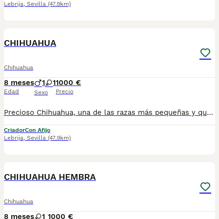
Lebrija
,
Sevilla
(47.9km)
31
CHIHUAHUA
Chihuahua
8 meses
1
1
1000 €
Edad
Precio
Sexo
Precioso Chihuahua, una de las razas más pequeñas y queridas por su carácter cariñoso, despierto y muy apegado a su familia. Es un cachorro ideal como perro de compañía, perfecto tanto para piso como para casa. Somos Mascotas del Sur, estamos ubicados en Sevilla. 📞 611 723 226 📸 Instagram: @mimascotasdelsur057 📸 Para ver más fotos y vídeos reales de nuestros cachorros. Realizamos envíos a toda España y Gibraltar. El precio del envío no está incluido en el precio del cachorro. Posibilidad de envío o recogida directa en nuestras instalaciones. Disponemos de videollamada para conocer al cachorro. Posibilidad de reserva y pago contrareembolso. El precio indicado en el anuncio es real. Nuestros cachorros se entregan criados en ambiente familiar, con cariño y socialización desde pequeños, revisados por veterinario y con: • Chip • Pasaporte y cartilla sanitaria • Vacunados y desparasitados • Contrato con garantías víricas y congénitas 👉 Solo atendemos a personas realmente interesadas en ofrecer un buen hogar. #chihuahua #chihuahuapuppy #mascotasdelsur #cachorrosdisponibles #perrospequeños #criadoresresponsable #enviosespaña #gibraltar #familiaresponsable
Criador
Con Afijo
Lebrija
,
Sevilla
(47.9km)
18
CHIHUAHUA HEMBRA
Chihuahua
8 meses
1
1000 €