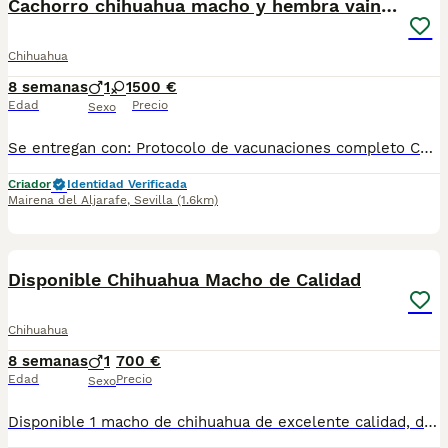
Cachorro chihuahua macho y hembra vainilla
Chihuahua
8 semanas
1
1
500 €
Edad
Precio
Sexo
Se entregan con: Protocolo de vacunaciones completo Cartilla veterinaria Pasaporte veterinario europeo Microchip RAIA Posibilidad de envío, estamos en Sevilla. Macho 500€ Hembra 600€
Criador
Identidad Verificada
Mairena del Aljarafe
,
Sevilla
(1.6km)
5
Disponible Chihuahua Macho de Calidad
Chihuahua
8 semanas
1
700 €
Edad
Precio
Sexo
Disponible 1 macho de chihuahua de excelente calidad, de muy buena linea, está listo para su entrega, hay disponibilidad de envío, más información al privado!!