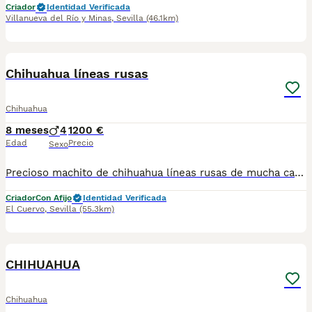
Criador
Identidad Verificada
Villanueva del Río y Minas
,
Sevilla
(46.1km)
8
Chihuahua líneas rusas
Chihuahua
8 meses
4
1200 €
Edad
Precio
Sexo
Precioso machito de chihuahua líneas rusas de mucha calidad cabeza de manzana , tres machitos, se entrega con todo en regla , nos puedes llamar sin compromiso y le informamos de todo sin compromiso, se puede recoger en persona o se puede enviar a toda España
Criador
Con Afijo
Identidad Verificada
El Cuervo
,
Sevilla
(55.3km)
14
1
CHIHUAHUA
Chihuahua