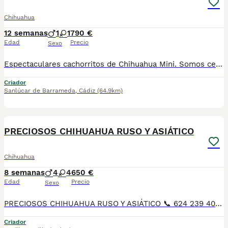
Chihuahua
12 semanas
1
1
790 €
Edad
Precio
Sexo
Espectaculares cachorritos de Chihuahua Mini. Somos centro de mascotas con años de experiencia. Diariamente cuidamos, supervisamos y mimamos a nuestros cachorritos. Los entregamos con Revisión Veterinaria, Factura de compra, garantía vírica, formulario de reconocimiento de raza pura, junto con su cartilla de vacunación y desparasitacion al día de la entrega. Hacemos envíos a toda la península y Baleares mediante servicio propio de transporte. Posibilidad de pago contrareembolso. Para más información no dude en contactar con nosotros. TLF: 649297709. Solo atiendo wasap o tlf. Gracias
Criador
Sanlúcar de Barrameda
,
Cádiz
(64.9km)
25
PRECIOSOS CHIHUAHUA RUSO Y ASIÁTICO
Chihuahua
8 semanas
4
4
650 €
Edad
Precio
Sexo
PRECIOSOS CHIHUAHUA RUSO Y ASIÁTICO 📞 624 239 408, raza pura 50 por ciento RUSO patitas corta muy chato muy lista y obediente, ideal para piso es muy cariñoso y juguetón Varios colores, cremas , bicolores . lila desde 700€ A 1200€, SEGUN COLOR Y SEXO DEL CHIHUAHUA precios reales si entráis en la wed : MUNDOCHIHUAHUA.ES TENEMOS CANICHES, CHIHUAHUA, MALTIPOL, POMERANIA, BICHON MALTES 🧾 Cartilla veterinaria 🩺 Vacunaciones y desparasitaciones al día 📄 Contrato de garantía 🚚 Envíos a toda España, 💳 Pago a la entrega, contra reembolso 📞 624 239 408 📹 Vídeos y más información por WhatsApp 🌐 MUNDOCHIHUAHUA.ES
Criador