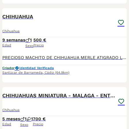
1
CHIHUAHUA
Chihuahua
9 semanas
1
500 €
Edad
Precio
Sexo
PRECIOSO MACHITO DE CHIHUAHUA MERLE ATIGRADO LISTO PARA ENTREGA , NO DUDES EN LLAMARNOS PRECIO ECONOMICO
Criador
Identidad Verificada
Sanlúcar de Barrameda
,
Cádiz
(64.9km)
1
CHIHUAHUAS MINIATURA - MALAGA - ENTREGA
Chihuahua
5 meses
1
1
700 €
Edad
Precio
Sexo