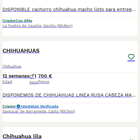
DISPONIBLE cachorro chihuahua macho listo para entregarla miniatura toy tamaño muy pequeño . FOTOS REALES. Tiene muy buen carácter criado en entorno familiar cariñosos y muy jugueton ideal para compañías se entrega revisado por nuestro veterinario desparacitado con dos vacunas. enseñado hacer sus necesidades en empapadera se envia a todas españa más información por WhatsApp o llamadas 602212186 saludo
Criador
Con Afijo
La Puebla de Cazalla
,
Sevilla
(66.6km)
1
CHIHUAHUAS
Chihuahua
12 semanas
1
700 €
Edad
Precio
Sexo
DISPONEMOS DE CHIHUAHUAS LINEA RUSA CABEZA MANZANA🍏PREGUNTAR DISPONIBILIDAD SE ENTREGAN CON PRIMERA VACUNA DESPARACITADO Y GARANTIA TENEMOS MUCHA VARIEDAD DE COLORES , BLUE, BLUE MERLE, ARLEQUIN MERLE CHOCOLATE, CHOCOLATE , NEGRO FUEGO, SABLE, BLANCO Y MERLE,LILAC PRECIOS DESDE 550€ ASTA 900€ QUIERES UN AMIGO FIEL? A QUE ESPERAS PA LLAMARNOS 624 08 20 74 ATIENDO MENSAJES, ENVIAMOS A TODA 🇪🇦 CRIADERO LOS PEQUES🇪🇦
Criador
Identidad Verificada
Sanlúcar de Barrameda
,
Cádiz
(69.7km)
2
Chihuahua lila