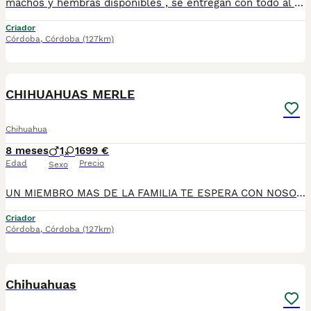
machos y hembras disponibles , se entregan con todo al dia respecto a documentación y condiciones sanitarias , tanto así que hacemos entregas totalmente personalizadas y sin un euro por adelantado , obtenerse personas no aptas para tener perros , solo personas responsables. hacemos entregas a toda ESPAÑA . mas info 670864332 .. GRACIAS DE ANTE MANO
Criador
Córdoba
,
Córdoba
(127km)
3
CHIHUAHUAS MERLE
Chihuahua
8 meses
1
1
699 €
Edad
Precio
Sexo
UN MIEMBRO MAS DE LA FAMILIA TE ESPERA CON NOSOTROS , chihuahuas preciosos, machos y hembras disponibles , se entregan con todo al dia respecto a documentación y condiciones sanitarias , tanto así que hacemos entregas totalmente personalizadas y sin un euro por adelantado , obtenerse personas no aptas para tener perros , solo personas responsables. hacemos entregas a toda ESPAÑA . mas info 670864332
Criador
Córdoba
,
Córdoba
(127km)
4
1
Chihuahuas