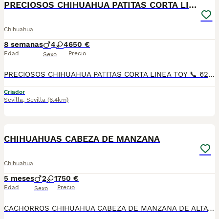
PRECIOSOS CHIHUAHUA PATITAS CORTA LINEA TOY
Chihuahua
8 semanas
4
4
650 €
Edad
Precio
Sexo
PRECIOSOS CHIHUAHUA PATITAS CORTA LINEA TOY 📞 624 239 408, raza pura 50 por ciento RUSO patitas corta muy chato muy lista y obediente, ideal para piso es muy cariñoso y juguetón Varios colores, cremas , bicolores . lila desde 700€ A 1200€, SEGUN COLOR Y SEXO DEL CHIHUAHUA precios reales si entráis en la wed : MUNDOCHIHUAHUA.ES TENEMOS CANICHES, CHIHUAHUA, MALTIPOL, POMERANIA, BICHON MALTES 🧾 Cartilla veterinaria 🩺 Vacunaciones y desparasitaciones al día 📄 Contrato de garantía 🚚 Envíos a toda España, 💳 Pago a la entrega, contra reembolso 📞 624 239 408 📹 Vídeos y más información por WhatsApp 🌐 MUNDOCHIHUAHUA.ES
Criador
Sevilla
,
Sevilla
(6.4km)
3
CHIHUAHUAS CABEZA DE MANZANA
Chihuahua
5 meses
2
1
750 €
Edad
Precio
Sexo
CACHORROS CHIHUAHUA CABEZA DE MANZANA DE ALTA CALIDAD 🐶✨ DISPONIBLES PRECIOSOS CACHORROS DE CHIHUAHUA CABEZA DE MANZANA, DE ALTA CALIDAD. MADRE LÍNEA RUSA PADRE LÍNEA RUSA Y THAILANDESA, DESTACANDO POR SU EXCELENTE MORFOLOGÍA, BONITA CABEZA DE MANZANA, BUEN HUESO Y EXCELENTE CARÁCTER. CACHORROS CRIADOS CON MUCHA DEDICACIÓN, MUY BIEN SOCIALIZADOS Y ACOSTUMBRADOS AL AMBIENTE FAMILIAR. IDEALES PARA PERSONAS QUE BUSCAN CALIDAD EN LA RAZA. SE ENTREGAN CON: ✔ CARTILLA SANITARIA ✔ CICLO DE VACUNACIÓN SEGÚN EDAD ✔ DESPARASITACIONES INTERNAS Y EXTERNAS ✔ MICROCHIP ✔ PASAPORTE PASAPORTE PUESTO A NOMBRE DEL NUEVO PROPIETARIO (dependiendo ubicacion) 📞 PARA MÁS INFORMACIÓN, FOTOS O RESERVAS CONTACTAR SIN COMPROMISO. 🐾 INSTAGRAN: LATIDOS DEL SUR CON AMOR ❤️ FACEBOOK Y TIKTOK 👆👆 TELEFONO:692918573