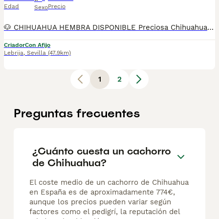
Edad
Precio
Sexo
🐶 CHIHUAHUA HEMBRA DISPONIBLE Preciosa Chihuahua hembra, una raza ideal para compañía por su pequeño tamaño, su carácter dulce y su gran apego a la familia. Es una perrita cariñosa, despierta y perfecta para convivir tanto en piso como en casa. Somos Mascotas del Sur, estamos ubicados en Sevilla. 📞 611 723 226 📸 Instagram: @mimascotasdelsur057 Para ver más fotos y vídeos reales de nuestros cachorros. Realizamos envíos a toda España y Gibraltar. El precio del envío no está incluido en el precio del cachorro. Posibilidad de envío o recogida directa en nuestras instalaciones. Disponemos de videollamada para conocer a la cachorra. Posibilidad de reserva y pago contrareembolso. El precio indicado en el anuncio es real. Nuestros cachorros se entregan criados en ambiente familiar, con cariño y socialización desde pequeños, revisados por veterinario y con: • Chip • Pasaporte y cartilla sanitaria • Vacunada y desparasitada • Contrato con garantías víricas y congénitas 👉 Solo atendemos a personas realmente interesadas en ofrecer un buen hogar. #chihuahua #chihuahuahembra #chihuahuapuppy #mascotasdelsur #cachorrosdisponibles #perrospequeños #criadoresresponsable #enviosespaña #gibraltar #familiaresponsable
Criador
Con Afijo
Lebrija
,
Sevilla
(47.9km)
1
2
Preguntas frecuentes
¿Cuánto cuesta un cachorro
de Chihuahua?
El coste medio de un cachorro de Chihuahua
en España es de aproximadamente 774€,
aunque los precios pueden variar según
factores como el pedigrí, la reputación del