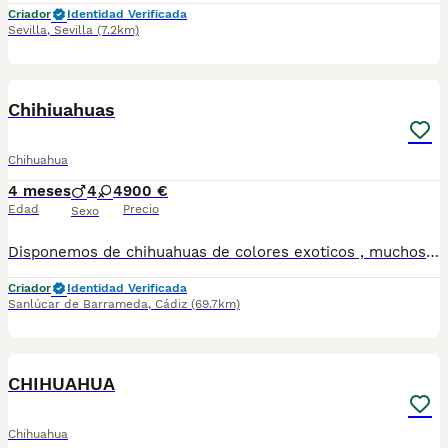
Criador
Identidad Verificada
Sevilla
,
Sevilla
(7.2km)
1
1
Chihiuahuas
Chihuahua
4 meses
4
4
900 €
Edad
Precio
Sexo
Disponemos de chihuahuas de colores exoticos , muchos tipos de colores Se entregan con vacunas al dia , desparacitados y contrato de garantia ESTAS BUSCANDO UN AMIGO ? LLAMANOS 624 08 20 74 Criados en ambiente familiar🥰
Criador
Identidad Verificada
Sanlúcar de Barrameda
,
Cádiz
(69.7km)
1
CHIHUAHUA
Chihuahua