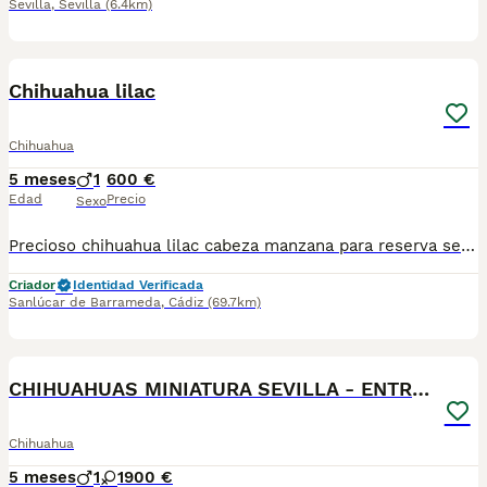
Sevilla
,
Sevilla
(6.4km)
1
1
Chihuahua lilac
Chihuahua
5 meses
1
600 €
Edad
Precio
Sexo
Precioso chihuahua lilac cabeza manzana para reserva se entregan con 2 meses con vacunas al dia, desparacitado y contrato QUIERES UN CHIHUAHUA? A QUE ESPERAS PA LLAMARNOS😊🐶
Criador
Identidad Verificada
Sanlúcar de Barrameda
,
Cádiz
(69.7km)
1
CHIHUAHUAS MINIATURA SEVILLA - ENTREGA
Chihuahua
5 meses
1
1
900 €