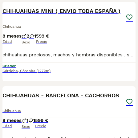
CHIHUAHUAS MINI ( ENVIO TODA ESPAÑA )
Chihuahua
8 meses
2
1
599 €
Edad
Precio
Sexo
chihuahuas preciosos, machos y hembras disponibles , se entregan con todo al dia respecto a documentación y condiciones sanitarias , tanto así que hacemos entregas totalmente personalizadas y sin un euro por adelantado , obtenerse personas no aptas para tener perros , solo personas responsables. hacemos entregas a toda ESPAÑA . mas info 670864332
Criador
Córdoba
,
Córdoba
(127km)
3
CHIHUAHUAS - BARCELONA - CACHORROS
Chihuahua
8 meses
1
1
599 €
Edad
Precio
Sexo