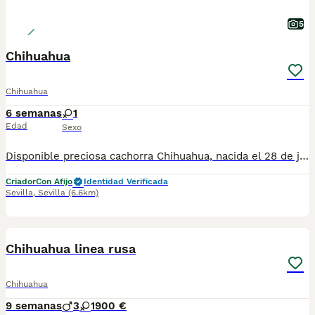
5
Chihuahua
Chihuahua
6 semanas
1
Edad
Sexo
Disponible preciosa cachorra Chihuahua, nacida el 28 de junio de 2026. Color: sable, un tono muy bonito y elegante que realza su expresión y belleza. Procede de una excelente línea de sangre, criada en un ambiente familiar, con mucho cariño y una correcta socialización desde sus primeros días de vida. Destaca por su bonita morfología, cabeza tipo manzana, hocico corto y un carácter dulce, cariñoso y equilibrado, ideal como compañera de vida. La cachorra se entregará a partir de los Dos meses de edad, desparasitada según su edad, con cartilla veterinaria, y las vacunas correspondientes. Se enviarán fotos y vídeos actualizados para que puedas seguir su evolución hasta el día de la entrega. Se prioriza la entrega en mano para garantizar el bienestar de la cachorra y que el nuevo propietario pueda conocerla personalmente. También existe la posibilidad de desplazarnos hasta el lugar de entrega, previo acuerdo entre ambas partes. Buscamos una familia responsable que le ofrezca el hogar, el cariño y los cuidados que merece. Para más información, fotos, vídeos o cualquier consulta, no dudes en ponerte en contacto.
Criador
Con Afijo
Identidad Verificada
Sevilla
,
Sevilla
(6.6km)
6
Chihuahua linea rusa
Chihuahua
9 semanas
3
1
900 €