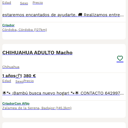
Edad
Precio
Sexo
estaremos encantados de ayudarte. 🚚 Realizamos entregas en toda España, con especial frecuencia en **Andalucía**: Sevilla, Málaga, Cádiz, Córdoba, Granada, Jaén, Huelva y Almería. También entregamos habitualmente en Marbella, Jerez de la Frontera, Estepona, Fuengirola, Benalmádena, Mijas, Dos Hermanas y cualquier punto de España. **Entrega 100% a contrarreembolso.** No tendrás que adelantar el importe del cachorro. Lo recibirás en la puerta de tu casa mediante transporte especializado y podrás comprobar que todo está correcto antes de realizar el pago. Nuestros cachorros se entregan: ✅ Vacunados y desparasitados según su edad. ✅ Con microchip, cartilla veterinaria y documentación al día. ✅ Revisados veterinariamente antes de salir de nuestras instalaciones. ✅ Procedentes de excelentes líneas, seleccionadas por salud, carácter y morfología. ✅ Perfectamente socializados y acostumbrados al contacto diario con personas. ✅ Iniciados en el aprendizaje para hacer sus necesidades sobre empapador, facilitando su adaptación al nuevo hogar. ✅ Con asesoramiento personalizado antes y después de la entrega. Nuestro objetivo no es vender un cachorro más. Queremos que cada familia reciba un compañero sano, equilibrado y criado con el máximo cuidado desde el primer día. 📩 Si deseas fotografías, vídeos o más información, escríbenos por privado. Estaremos encantados de ayudarte a encontrar el compañero perfecto670864332 . . .
Criador
Córdoba
,
Córdoba
(127km)
2
CHIHUAHUA ADULTO Macho
Chihuahua
1 años
1
380 €
Edad
Precio
Sexo
🌟🐾 ¡Bambú busca nuevo hogar! 🐾🌟 CONTACTO 642997300 Bambú es un chihuahua merlé con un patrón precioso y único, nacido el 3 de marzo de 2025. Es un perrito alegre, curioso y lleno de encanto. Tiene todas sus vacunas al día y ya está listo para salir a pasear y descubrir el mundo contigo. PESA 2,8 Kg. 🔹 Detalle importante: Bamboo tiene solo un testículo, pero esto no le impide ser un compañero sano y adorable. Si buscas un perrito especial, lleno de ternura y con una mirada que enamora, ¡Bambú está esperando conocerte! 🐾💚
Criador
Con Afijo
Zalamea de la Serena
,
Badajoz
(145.2km)
19