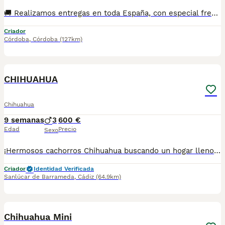
🚚 Realizamos entregas en toda España, con especial frecuencia en **Andalucía**: Sevilla, Málaga, Cádiz, Córdoba, Granada, Jaén, Huelva y Almería. También entregamos habitualmente en Marbella, Jerez de la Frontera, Estepona, Fuengirola, Benalmádena, Mijas, Dos Hermanas y cualquier punto de España. **Entrega 100% a contrarreembolso.** No tendrás que adelantar el importe del cachorro. Lo recibirás en la puerta de tu casa mediante transporte especializado y podrás comprobar que todo está correcto antes de realizar el pago. Nuestros cachorros se entregan: Vacunados y desparasitados según su edad. Con microchip, cartilla veterinaria y documentación al día. Revisados veterinariamente antes de salir de nuestras instalaciones. Procedentes de excelentes líneas, seleccionadas por salud, carácter y morfología. Perfectamente socializados y acostumbrados al contacto diario con personas. ✅ Iniciados en el aprendizaje para hacer sus necesidades sobre empapador, facilitando su adaptación al nuevo hogar. ✅ Con asesoramiento personalizado antes y después de la entrega. Nuestro objetivo no es vender un cachorro más. Queremos que cada familia reciba un compañero sano, equilibrado y criado con el máximo cuidado desde el primer día. 📩 Si deseas fotografías, vídeos o más información, escríbenos por privado. Estaremos encantados de ayudarte a encontrar el compañero perfecto670864332 . .
Criador
Córdoba
,
Córdoba
(127km)
1
CHIHUAHUA
Chihuahua
9 semanas
3
600 €
Edad
Precio
Sexo
¡Hermosos cachorros Chihuahua buscando un hogar lleno de amor! ❤️ ✨ Excelente calidad. ✨ Muy juguetones, cariñosos y sociables. ✨ Ideales para compañía. ✨ Tamaño pequeño, perfectos para casa o departamento. 📍 Se entregan sanos y en excelentes condiciones. 📲 Para más información sobre disponibilidad, precio y apartados, envía mensaje privado o comunícate al 624 082 2074. ¡No pierdas la oportunidad de llevar a casa un pequeño compañero que llenará tu vida de amor! 🐾💙
Criador
Identidad Verificada
Sanlúcar de Barrameda
,
Cádiz
(64.9km)
5
Chihuahua Mini