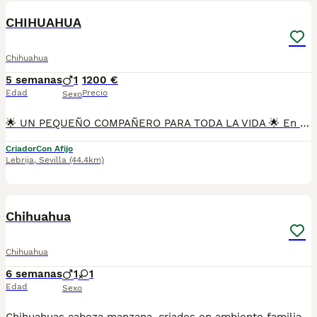
CHIHUAHUA
Chihuahua
5 semanas
1
1200 €
Edad
Precio
Sexo
🌟 UN PEQUEÑO COMPAÑERO PARA TODA LA VIDA 🌟 En Mascotas del Sur tenemos disponibles preciosos Chihuahuas Merle, una raza que destaca por su belleza, inteligencia y gran personalidad. Nuestros cachorros crecen en un ambiente familiar, recibiendo atención, cariño y una excelente socialización desde sus primeras semanas. Contamos con Núcleo Zoológico autorizado, licencia de apertura y código de explotación, garantizando una cría responsable y el bienestar de todos nuestros cachorros. 📍 Sevilla 📞 611 723 226 📸 Instagram: @mimascotasdelsur057 Nuestros cachorros se entregan: 🐾 Revisados por veterinario. 🐾 Con microchip. 🐾 Pasaporte y cartilla sanitaria. 🐾 Vacunados y desparasitados. 🐾 Contrato con garantías víricas y congénitas. 🚚 Envíos a toda España. (Gastos de transporte no incluidos en el precio del cachorro). Además disponemos de: 📱 Videollamada para conocer al cachorro antes de reservarlo. 🏡 Recogida en nuestras instalaciones. 🔒 Reserva y pago contrareembolso. 💶 El precio indicado en el anuncio es el precio real. 🐾 Nuestro compromiso es que cada cachorro encuentre una familia donde crezca rodeado de cariño, respeto y cuidados. Solo atendemos a personas realmente comprometidas con ofrecer un hogar estable y responsable. #Chihuahua #ChihuahuaMerle #ChihuahuaMini #ChihuahuaEspaña #CachorrosChihuahua #PerrosDeCompañia #MascotasDelSur057 #MascotasDelSur #CachorrosSevilla #CriaderoAutorizado #NucleoZoologico #PerrosFelices #CachorrosEspaña #AmorAnimal
Criador
Con Afijo
Lebrija
,
Sevilla
(44.4km)
1
Chihuahua
Chihuahua
6 semanas
1
1
Edad
Sexo