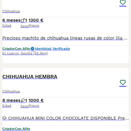
Chihuahua
6 meses
1
1300 €
Edad
Precio
Sexo
Precioso machito de chihuahua líneas rusas de color lila anh tan muy pequeño, todos nuestros cachorros se crían en ambiente familiar y en las mejores condiciones de bienestar. Se entrega con. - cartilla veterinaria. - vacunas según edad. - Desparasitado tanto interior como exterior. - certificado de salud. - garantías víricas de diez días y genética de seis meses. - contrato de compra y venta. - factura si la deseas. - pedigree todas las generaciones. - pienso inicial proplan. - Kit de bienvenida. Se puede recoger en persona o se puede enviar a toda España, para más vídeos y fotos actuales nos puedes llamar o escribir al tlf 650628825
Criador
Con Afijo
Identidad Verificada
El Cuervo
,
Sevilla
(55.3km)
11
CHIHUAHUA HEMBRA
Chihuahua
8 meses
1
1000 €
Edad
Precio
Sexo
🐶 CHIHUAHUA MINI COLOR CHOCOLATE DISPONIBLE Preciosa Chihuahua mini color chocolate, una variedad muy especial y poco común, destacando por su tono chocolate y su pequeño tamaño. Es una cachorra dulce, cariñosa y muy apegada a las personas, ideal como compañera de vida y perfecta para hogares tranquilos o familias. Somos Mascotas del Sur, estamos ubicados en Sevilla. 📞 611 723 226 📸 Instagram: @mimascotasdelsur057 📸 Para ver más fotos y vídeos reales de nuestros cachorros. Realizamos envíos a toda España y Gibraltar. El precio del envío no está incluido en el precio del cachorro. Posibilidad de envío o recogida directa en nuestras instalaciones. Disponemos de videollamada para conocer a la cachorra antes de la reserva. Posibilidad de reserva y pago contrareembolso. El precio indicado en el anuncio es real. Nuestros cachorros se entregan criados en ambiente familiar, con cariño y socialización desde pequeños, revisados por veterinario y con: • Chip • Pasaporte y cartilla sanitaria • Vacunada y desparasitada • Contrato con garantías víricas y congénitas 👉 Solo atendemos a personas realmente interesadas en ofrecer un buen hogar. #chihuahuamini #chihuahuachocolate #chihuahua #chihuahuapuppy #mascotasdelsur #cachorrosdisponibles #perrospequeños #criadoresresponsable #enviosespaña #gibraltar #familiaresponsable
Criador
Con Afijo