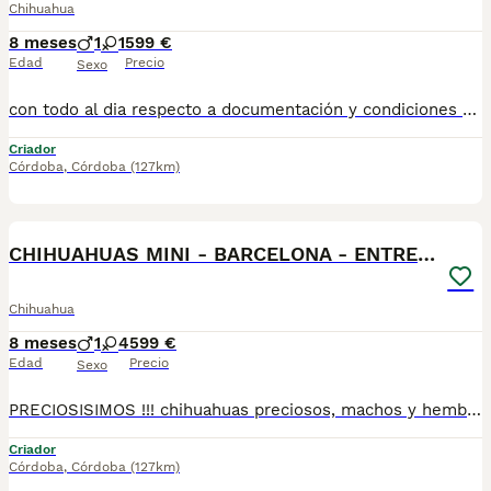
Chihuahua
8 meses
1
1
599 €
Edad
Precio
Sexo
con todo al dia respecto a documentación y condiciones sanitarias , tanto así que hacemos entregas totalmente personalizadas y sin un euro por adelantado , obtenerse personas no aptas para tener perros , solo personas responsables. hacemos entregas a toda ESPAÑA . mas info 670864332
Criador
Córdoba
,
Córdoba
(127km)
4
CHIHUAHUAS MINI - BARCELONA - ENTREGA
Chihuahua
8 meses
1
4
599 €
Edad
Precio
Sexo
PRECIOSISIMOS !!! chihuahuas preciosos, machos y hembras disponibles , se entregan con todo al dia respecto a documentación y condiciones sanitarias , tanto así que hacemos entregas totalmente personalizadas y sin un euro por adelantado , obtenerse personas no aptas para tener perros , solo personas responsables. hacemos entregas a toda ESPAÑA . mas info 670864332
Criador
Córdoba
,
Córdoba
(127km)