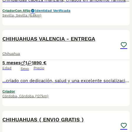
Chihuahuas cabeza manzana, criados en ambiente familiar, cachorros sanos y de calidad, vacunados y desparasitados. No dude en ponerse en contacto para más información.
Criador
Con Afijo
Identidad Verificada
Sevilla
,
Sevilla
(6.6km)
1
CHIHUAHUAS VALENCIA - ENTREGA
Chihuahua
5 meses
1
1
890 €
Edad
Precio
Sexo
...criado con dedicación, salud y una excelente socialización desde sus primeras semanas de vida, estaremos encantados de ayudarte. 🚚 Realizamos entregas en toda España, con especial frecuencia en **Andalucía**: Sevilla, Málaga, Cádiz, Córdoba, Granada, Jaén, Huelva y Almería. También entregamos habitualmente en Marbella, Jerez de la Frontera, Estepona, Fuengirola, Benalmádena, Mijas, Dos Hermanas y cualquier punto de España. **Entrega 100% a contrarreembolso.** No tendrás que adelantar el importe del cachorro. Lo recibirás en la puerta de tu casa mediante transporte especializado y podrás comprobar que todo está correcto antes de realizar el pago. Nuestros cachorros se entregan: ✅ Vacunados y desparasitados según su edad. ✅ Con microchip, cartilla veterinaria y documentación al día. ✅ Revisados veterinariamente antes de salir de nuestras instalaciones. ✅ Procedentes de excelentes líneas, seleccionadas por salud, carácter y morfología. ✅ Perfectamente socializados y acostumbrados al contacto diario con personas. ✅ Iniciados en el aprendizaje para hacer sus necesidades sobre empapador, facilitando su adaptación al nuevo hogar. ✅ Con asesoramiento personalizado antes y después de la entrega. Nuestro objetivo no es vender un cachorro más. Queremos que cada familia reciba un compañero sano, equilibrado y criado con el máximo cuidado desde el primer día. 📩 Si deseas fotografías, vídeos o más información, escríbenos por privado. Estaremos encantados de ayudarte a encontrar el compañero perfecto670864332 . . ..
Criador
Córdoba
,
Córdoba
(127km)
1
CHIHUAHUAS ( ENVIO GRATIS )