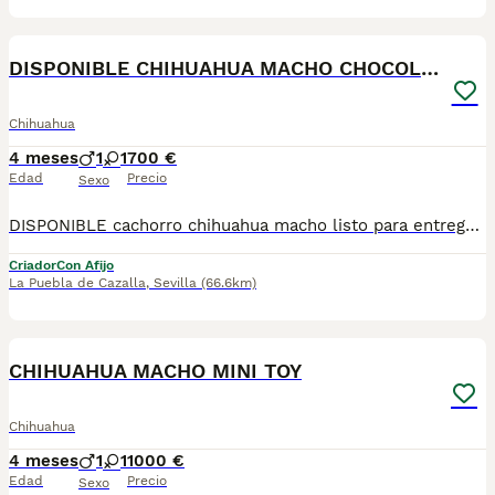
4
DISPONIBLE CHIHUAHUA MACHO CHOCOLATE
Chihuahua
4 meses
1
1
700 €
Edad
Precio
Sexo
DISPONIBLE cachorro chihuahua macho listo para entregarla miniatura toy tamaño muy pequeño . FOTOS REALES. Tiene muy buen carácter criado en entorno familiar cariñosos y muy jugueton ideal para compañías se entrega revisado por nuestro veterinario desparacitado con dos vacunas. enseñado hacer sus necesidades en empapadera se envia a todas españa más información por WhatsApp o llamadas 602212186 saludo
Criador
Con Afijo
La Puebla de Cazalla
,
Sevilla
(66.6km)
2
CHIHUAHUA MACHO MINI TOY
Chihuahua
4 meses
1
1
1000 €
Edad
Precio
Sexo