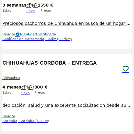
8 semanas
1
2
550 €
Edad
Precio
Sexo
Preciosos cachorros de Chihuahua en busca de un hogar lleno de cariño. Criados en ambiente familiar, bien socializados y con todos los cuidados necesarios para garantizar su bienestar. ✔️ Disponibles machos y hembras (según disponibilidad). ✔️ Se entregan desparasitados y con la cartilla veterinaria al día. ✔️ Padres sanos y de excelente carácter. ✔️ Ideales como compañeros por su pequeño tamaño y personalidad cariñosa. Si buscas un nuevo miembro para tu familia y quieres más información, fotos o reservar un cachorro, no dudes en ponerte en contacto. 624 08 20 74
Criador
Identidad Verificada
Sanlúcar de Barrameda
,
Cádiz
(69.7km)
1
CHIHUAHUAS CORDOBA - ENTREGA
Chihuahua
4 meses
1
1
800 €
Edad
Precio
Sexo
dedicación, salud y una excelente socialización desde sus primeras semanas de vida, estaremos encantados de ayudarte... 🚚 Realizamos entregas en toda España, con especial frecuencia en **Andalucía**: Sevilla, Málaga, Cádiz, Córdoba, Granada, Jaén, Huelva y Almería. También entregamos habitualmente en Marbella, Jerez de la Frontera, Estepona, Fuengirola, Benalmádena, Mijas, Dos Hermanas y cualquier punto de España. **Entrega 100% a contrarreembolso.** No tendrás que adelantar el importe del cachorro. Lo recibirás en la puerta de tu casa mediante transporte especializado y podrás comprobar que todo está correcto antes de realizar el pago. Nuestros cachorros se entregan: ✅ Vacunados y desparasitados según su edad. ✅ Con microchip, cartilla veterinaria y documentación al día. ✅ Revisados veterinariamente antes de salir de nuestras instalaciones. ✅ Procedentes de excelentes líneas, seleccionadas por salud, carácter y morfología. ✅ Perfectamente socializados y acostumbrados al contacto diario con personas. ✅ Iniciados en el aprendizaje para hacer sus necesidades sobre empapador, facilitando su adaptación al nuevo hogar. ✅ Con asesoramiento personalizado antes y después de la entrega. Nuestro objetivo no es vender un cachorro más. Queremos que cada familia reciba un compañero sano, equilibrado y criado con el máximo cuidado desde el primer día. 📩 Si deseas fotografías, vídeos o más información, escríbenos por privado. Estaremos encantados de ayudarte a encontrar perfecto TUBEBE670864332
Criador
Córdoba
,
Córdoba
(127km)
3