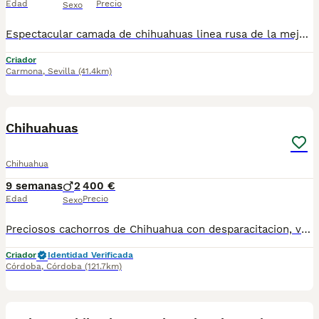
Edad
Precio
Sexo
Espectacular camada de chihuahuas linea rusa de la mejor calidad ,con una morfología y carácter inmejorable ,ahí disponibles listos para entregar machos y hembras enviamos a cualquier parte de España baleares y canarias.
Criador
Carmona
,
Sevilla
(41.4km)
3
Chihuahuas
Chihuahua
9 semanas
2
400 €
Edad
Precio
Sexo
Preciosos cachorros de Chihuahua con desparacitacion, vacunación acorde a su edad y cartilla sanitaria de revisión veterinaria. Ofrecemos posibilidad de envío, llamadas o wassap. Cachorros criados con dedicación, socializados y afianzados al bienestar animal.
Criador
Identidad Verificada
Córdoba
,
Córdoba
(121.7km)
7