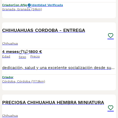
Criador
Con Afijo
Identidad Verificada
Granada
,
Granada
(24km)
1
CHIHUAHUAS CORDOBA - ENTREGA
Chihuahua
4 meses
1
1
800 €
Edad
Precio
Sexo
dedicación, salud y una excelente socialización desde sus primeras semanas de vida, estaremos encantados de ayudarte... 🚚 Realizamos entregas en toda España, con especial frecuencia en **Andalucía**: Sevilla, Málaga, Cádiz, Córdoba, Granada, Jaén, Huelva y Almería. También entregamos habitualmente en Marbella, Jerez de la Frontera, Estepona, Fuengirola, Benalmádena, Mijas, Dos Hermanas y cualquier punto de España. **Entrega 100% a contrarreembolso.** No tendrás que adelantar el importe del cachorro. Lo recibirás en la puerta de tu casa mediante transporte especializado y podrás comprobar que todo está correcto antes de realizar el pago. Nuestros cachorros se entregan: ✅ Vacunados y desparasitados según su edad. ✅ Con microchip, cartilla veterinaria y documentación al día. ✅ Revisados veterinariamente antes de salir de nuestras instalaciones. ✅ Procedentes de excelentes líneas, seleccionadas por salud, carácter y morfología. ✅ Perfectamente socializados y acostumbrados al contacto diario con personas. ✅ Iniciados en el aprendizaje para hacer sus necesidades sobre empapador, facilitando su adaptación al nuevo hogar. ✅ Con asesoramiento personalizado antes y después de la entrega. Nuestro objetivo no es vender un cachorro más. Queremos que cada familia reciba un compañero sano, equilibrado y criado con el máximo cuidado desde el primer día. 📩 Si deseas fotografías, vídeos o más información, escríbenos por privado. Estaremos encantados de ayudarte a encontrar perfecto TUBEBE670864332
Criador
Córdoba
,
Córdoba
(117.9km)
5
PRECIOSA CHIHUAHUA HEMBRA MINIATURA
Chihuahua