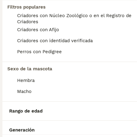
Edad
Precio
Sexo
Filtros populares
Criadores con Núcleo Zoológico o en el Registro de
Preciosa camada de Chihuahua Merle y Merle fantasma se entregan vacunados y desparacitados con contrato de compraventa y certificado de salud .compromiso de Chip( no incluido en el precio) Con chip serían 65 euros más. El envío tampoco está incluido en el precio. precios con IVA incluido
Criadores
Criador
Identidad Verificada
Criadores con Afijo
Córdoba
,
Córdoba
(117.5km)
Criadores con identidad verificada
6
4
Perros con Pedigree
BOOST
Última hembra black tang 700€
Sexo de la mascota
Chihuahua
Hembra
10 semanas
2
1
700 €
Edad
Precio
Sexo
Macho
Preciosa camada de Chihuahua super toy madre un kilo y medio padre un kilo 400 se entregan vacunados desparasitados con contacto con compraventa a recoger en Córdoba también se envía pero prefiero que vengan a por ellos en persona. Son cachorros criados en familia en una casa con mucho amor y eso se nota de los cachorros. ⚠️chip no incluido en el precio.⚠️ 🚍enviamos recogida en Córdoba o se envía precio del envío no incluido. ⚠️((chip no incluido en el precio ))⚠️sería 70€ más
Rango de edad
Criador
Identidad Verificada
Córdoba
,
Córdoba
(117.9km)
5
Generación
BOOST