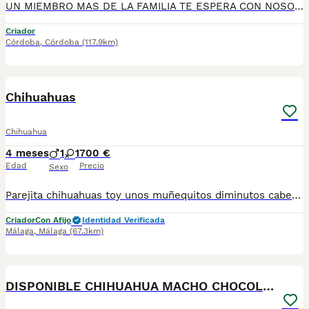
UN MIEMBRO MAS DE LA FAMILIA TE ESPERA CON NOSOTROS , chihuahuas preciosos, machos y hembras disponibles , se entregan con todo al dia respecto a documentación y condiciones sanitarias , tanto así que hacemos entregas totalmente personalizadas y sin un euro por adelantado , obtenerse personas no aptas para tener perros , solo personas responsables. hacemos entregas a toda ESPAÑA . mas info 670864332
Criador
Córdoba
,
Córdoba
(117.9km)
2
Chihuahuas
Chihuahua
4 meses
1
1
700 €
Edad
Precio
Sexo
Parejita chihuahuas toy unos muñequitos diminutos cabecita manzana estan vacunados desparasitados todo al dia para mas información llámame al 615080706
Criador
Con Afijo
Identidad Verificada
Málaga
,
Málaga
(67.3km)
4
DISPONIBLE CHIHUAHUA MACHO CHOCOLATE