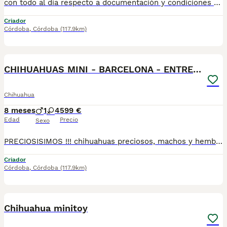
con todo al dia respecto a documentación y condiciones sanitarias , tanto así que hacemos entregas totalmente personalizadas y sin un euro por adelantado , obtenerse personas no aptas para tener perros , solo personas responsables. hacemos entregas a toda ESPAÑA . mas info 670864332
Criador
Córdoba
,
Córdoba
(117.9km)
4
CHIHUAHUAS MINI - BARCELONA - ENTREGA
Chihuahua
8 meses
1
4
599 €
Edad
Precio
Sexo
PRECIOSISIMOS !!! chihuahuas preciosos, machos y hembras disponibles , se entregan con todo al dia respecto a documentación y condiciones sanitarias , tanto así que hacemos entregas totalmente personalizadas y sin un euro por adelantado , obtenerse personas no aptas para tener perros , solo personas responsables. hacemos entregas a toda ESPAÑA . mas info 670864332
Criador
Córdoba
,
Córdoba
(117.9km)
3
Chihuahua minitoy