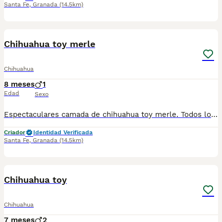
Santa Fe
,
Granada
(14.5km)
2
1
Chihuahua toy merle
Chihuahua
8 meses
1
Edad
Sexo
Espectaculares camada de chihuahua toy merle. Todos los cachorritos se entregan con unos dos meses y medio de edad y sus vacunas correspondientes, desparasitados interna y externamente, con certificado de salud, y garantía tanto por enfermedad vírica como congénito genética. Posibilidad de entregar en toda España mediante transporte propio preparado para animales y con chofer privado. Los precios pueden variar según las características y morfología de cada cachorro. Añádenos al whats app o llámanos, y encantados atenderemos todas tus dudas y consultas. Teléfono / Whats app: 641 92 23 90
Criador
Identidad Verificada
Santa Fe
,
Granada
(14.5km)
2
Chihuahua toy
Chihuahua
7 meses
2