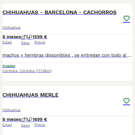
CHIHUAHUAS - BARCELONA - CACHORROS
Chihuahua
8 meses
1
1
599 €
Edad
Precio
Sexo
machos y hembras disponibles , se entregan con todo al dia respecto a documentación y condiciones sanitarias , tanto así que hacemos entregas totalmente personalizadas y sin un euro por adelantado , obtenerse personas no aptas para tener perros , solo personas responsables. hacemos entregas a toda ESPAÑA . mas info 670864332 .. GRACIAS DE ANTE MANO
Criador
Córdoba
,
Córdoba
(117.9km)
3
CHIHUAHUAS MERLE
Chihuahua
8 meses
1
1
699 €
Edad
Precio
Sexo