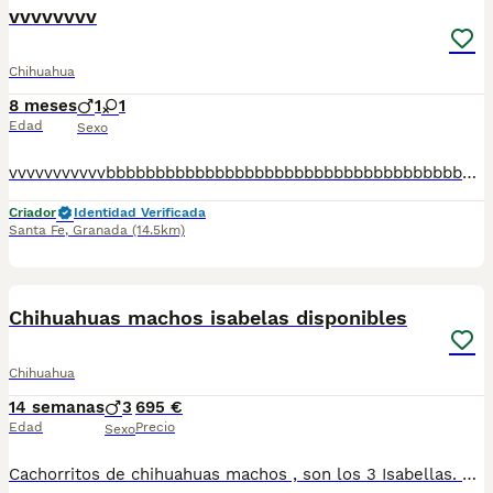
vvvvvvvv
Chihuahua
8 meses
1
1
Edad
Sexo
vvvvvvvvvvvbbbbbbbbbbbbbbbbbbbbbbbbbbbbbbbbbbbbbbbbbbbbbbbbbbbbbbbbbbbbbbbbbbbbbbbbbbbbbbbbbbbbbbbbbbbbbbbbbbbbbbbbbbbbbbbb
Criador
Identidad Verificada
Santa Fe
,
Granada
(14.5km)
6
Chihuahuas machos isabelas disponibles
Chihuahua
14 semanas
3
695 €
Edad
Precio
Sexo
Cachorritos de chihuahuas machos , son los 3 Isabellas. Se entregan con las vacunas correspondientes a su edad y desparasitados. Se entregan apartir del 25 de junio