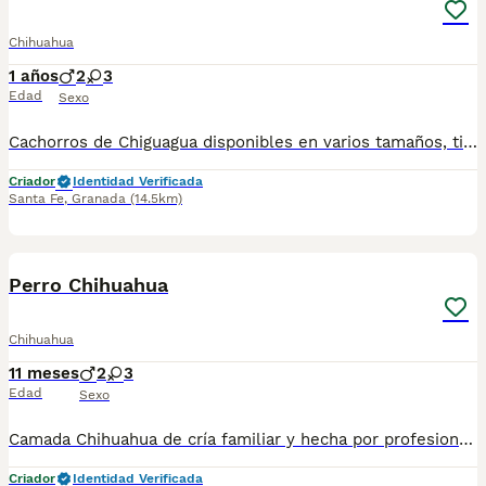
Chihuahua
1 años
2
3
Edad
Sexo
Cachorros de Chiguagua disponibles en varios tamaños, tipos (cabeza de manzana y cabeza de venado, pelo corto y pelo largo) y colores (negro, azul o gris, chocolate, rojo, crema, blanco, sable,..etc). Los perritos se entregan con unos dos meses y medio de edad y sus vacunas correspondientes, desparasitados y certificado de salud Todos los cachorros son descendientes de las mejores líneas nacionales. Se entregan en toda España con transporte de alta calidad preparado para animales, van en vehículo climatizado con chófer particular a cargo del comprador. Si tienes dudas o consultas sobre la raza, podemos resolver tus dudas por whats app ;) Abogamos por una cría en un ambiente familiar con personas con vocación en una cría ética y responsable, y que por encima de todo, aman a los animales. Teléfono / Whats app: 641 92 23 90 Precio a partir de 800€
Criador
Identidad Verificada
Santa Fe
,
Granada
(14.5km)
18
5
Perro Chihuahua
Chihuahua
11 meses
2
3
Edad
Sexo
Camada Chihuahua de cría familiar y hecha por profesionales con vocación, y con años de experiencia y buenas prácticas. Disponibles tanto machos como hembras, en varios colores (negro, azul o gris, chocolate, rojo, crema, blanco, sable,..etc). Criadores con más trayectoria y buenas opiniones amasadas al largo de muchos años en la cría experta y profesional del perro Chiguagua (cría ética, controlada y nacional). Todas las camadas están supervisadas desde su nacimiento hasta tu entrega, por veterinarios y por un equipo técnico y humano que vela por su cuidado y bienestar. Llámanos o háblanos por whats app, y estaremos encantados de atenderte y de charlar contigo para solventar y responder a todas tus dudas y consultas. Teléfono / Whats app: 641 92 23 90 Precio a partir de 800€
Criador
Identidad Verificada