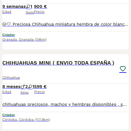
9 semanas
1
900 €
Edad
Precio
Sexo
🐶🤍 Preciosa Chihuahua miniatura hembra de color blanco 🤍🐶 Ya está disponible esta encantadora Chihuahua miniatura hembra, de un precioso color blanco. Es una cachorrita muy dulce, juguetona y cariñosa, criada en un ambiente familiar con todos los cuidados y mucho cariño. ✨ Se entrega con: 💉 Una vacuna correspondiente a su edad. 🩺 Una desparasitación. 📖 Cartilla veterinaria al día. Está acostumbrada al contacto con personas y lista para encontrar un hogar donde la cuiden y la quieran como se merece. 📩 Si quieres más información, fotos o vídeos, no dudes en ponerte en contacto. Estaré encantado de atenderte. 💕 ¡Una compañera perfecta para llenar tu hogar de alegría y amor!
Criador
Granada
,
Granada
(24km)
3
CHIHUAHUAS MINI ( ENVIO TODA ESPAÑA )
Chihuahua
8 meses
2
1
599 €
Edad
Precio
Sexo
chihuahuas preciosos, machos y hembras disponibles , se entregan con todo al dia respecto a documentación y condiciones sanitarias , tanto así que hacemos entregas totalmente personalizadas y sin un euro por adelantado , obtenerse personas no aptas para tener perros , solo personas responsables. hacemos entregas a toda ESPAÑA . mas info 670864332
Criador
Córdoba
,
Córdoba
(117.9km)
3