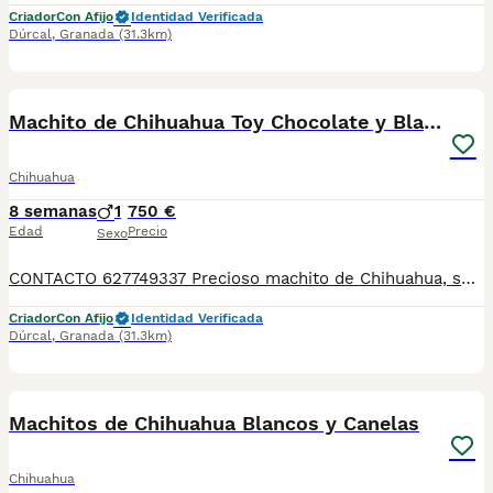
Criador
Con Afijo
Identidad Verificada
Dúrcal
,
Granada
(31.3km)
1
Machito de Chihuahua Toy Chocolate y Blanco
Chihuahua
8 semanas
1
750 €
Edad
Precio
Sexo
CONTACTO 627749337 Precioso machito de Chihuahua, se entregan vacunados, desparasitados con su cartilla veterinaria. Criador profesional con afijo de la RSCE y FCI Centro de cria autorizado con núcleo zoológico Registro de criador autorizado
Criador
Con Afijo
Identidad Verificada
Dúrcal
,
Granada
(31.3km)
7
Machitos de Chihuahua Blancos y Canelas
Chihuahua