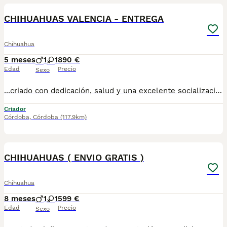
CHIHUAHUAS VALENCIA - ENTREGA
Chihuahua
5 meses
1
1
890 €
Edad
Precio
Sexo
...criado con dedicación, salud y una excelente socialización desde sus primeras semanas de vida, estaremos encantados de ayudarte. 🚚 Realizamos entregas en toda España, con especial frecuencia en **Andalucía**: Sevilla, Málaga, Cádiz, Córdoba, Granada, Jaén, Huelva y Almería. También entregamos habitualmente en Marbella, Jerez de la Frontera, Estepona, Fuengirola, Benalmádena, Mijas, Dos Hermanas y cualquier punto de España. **Entrega 100% a contrarreembolso.** No tendrás que adelantar el importe del cachorro. Lo recibirás en la puerta de tu casa mediante transporte especializado y podrás comprobar que todo está correcto antes de realizar el pago. Nuestros cachorros se entregan: ✅ Vacunados y desparasitados según su edad. ✅ Con microchip, cartilla veterinaria y documentación al día. ✅ Revisados veterinariamente antes de salir de nuestras instalaciones. ✅ Procedentes de excelentes líneas, seleccionadas por salud, carácter y morfología. ✅ Perfectamente socializados y acostumbrados al contacto diario con personas. ✅ Iniciados en el aprendizaje para hacer sus necesidades sobre empapador, facilitando su adaptación al nuevo hogar. ✅ Con asesoramiento personalizado antes y después de la entrega. Nuestro objetivo no es vender un cachorro más. Queremos que cada familia reciba un compañero sano, equilibrado y criado con el máximo cuidado desde el primer día. 📩 Si deseas fotografías, vídeos o más información, escríbenos por privado. Estaremos encantados de ayudarte a encontrar el compañero perfecto670864332 . . ..
Criador
Córdoba
,
Córdoba
(117.9km)
1
CHIHUAHUAS ( ENVIO GRATIS )
Chihuahua
8 meses
1
1
599 €
Edad
Precio
Sexo