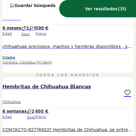
CHIHUAHUAS ( ENVIO A CONTRAREMBOLSO )
Guardar búsqueda
Ver resultados
(
31
)
Chihuahua
8 meses
2
1
599 €
Edad
Precio
Sexo
chihuahuas preciosos, machos y hembras disponibles , se entregan con todo al dia respecto a documentación y condiciones sanitarias , tanto así que hacemos entregas totalmente personalizadas y sin un euro por adelantado , obtenerse personas no aptas para tener perros , solo personas responsables. hacemos entregas a toda ESPAÑA . mas info 610864702
Criador
Córdoba
,
Córdoba
(117.9km)
4
TODOS LOS ANUNCIOS
Hembritas de Chihuahua Blancas
Chihuahua
8 semanas
2
650 €
Edad
Precio
Sexo
CONTACTO 627749337 Hembritas de Chihuahua, se entregan vacunados, desparasitados con su cartilla veterinaria. Criador profesional con afijo de la RSCE y FCI Centro de cria autorizado con núcleo zoológico Registro de criador autorizado