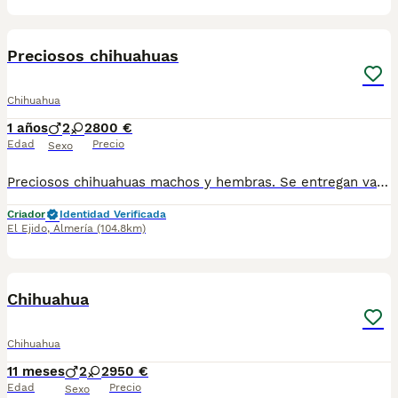
4
1
Preciosos chihuahuas
Chihuahua
1 años
2
2
800 €
Edad
Precio
Sexo
Preciosos chihuahuas machos y hembras. Se entregan vacunados,desparasitados y cartilla veterinaria. Revisados por veterinario. Se mandan fotos sin compromiso Más info 618645328
Criador
Identidad Verificada
El Ejido
,
Almería
(104.8km)
3
1
Chihuahua
Chihuahua
11 meses
2
2
950 €
Edad
Precio
Sexo