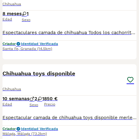
Chihuahua
8 meses
1
Edad
Sexo
Espectaculares camada de chihuahua Todos los cachorritos se entregan con unos dos meses y medio de edad y sus vacunas correspondientes, desparasitados interna y externamente, con certificado de salud, y garantía tanto por enfermedad vírica como congénito genética. Posibilidad de entregar en toda España mediante transporte propio preparado para animales y con chofer privado. Los precios pueden variar según las características y morfología de cada cachorro. Añádenos al whats app o llámanos, y encantados atenderemos todas tus dudas y consultas. Teléfono / Whats app: 641 92 23 90
Criador
Identidad Verificada
Santa Fe
,
Granada
(14.5km)
3
3
Chihuahua toys disponible
Chihuahua
10 semanas
2
1
850 €
Edad
Precio
Sexo
Espectacular camada de chihuahua toys disponible merle Criado en ambiente familiar hay dos machos y una hembra se entrega con su vacuna y desparacitado y su cartilla correspondiente a su edad
Criador
Identidad Verificada
Málaga
,
Málaga
(73.2km)