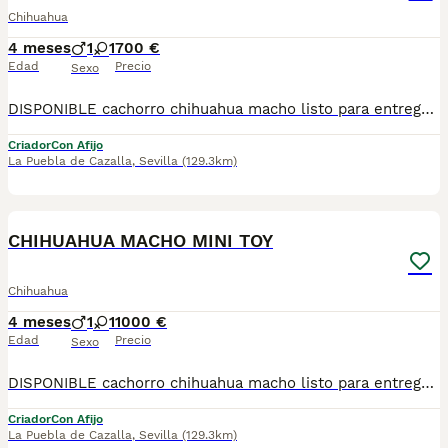
Chihuahua
4 meses
1
1
700 €
Edad
Precio
Sexo
DISPONIBLE cachorro chihuahua macho listo para entregarla miniatura toy tamaño muy pequeño . FOTOS REALES. Tiene muy buen carácter criado en entorno familiar cariñosos y muy jugueton ideal para compañías se entrega revisado por nuestro veterinario desparacitado con dos vacunas. enseñado hacer sus necesidades en empapadera se envia a todas españa más información por WhatsApp o llamadas 602212186 saludo
Criador
Con Afijo
La Puebla de Cazalla
,
Sevilla
(129.3km)
2
CHIHUAHUA MACHO MINI TOY
Chihuahua
4 meses
1
1
1000 €
Edad
Precio
Sexo
DISPONIBLE cachorro chihuahua macho listo para entregarla miniatura toy tamaño muy pequeño . FOTOS REALES. Tiene muy buen carácter criado en entorno familiar cariñosos y muy jugueton ideal para compañías se entrega revisado por nuestro veterinario desparacitado con dos vacunas. enseñado hacer sus necesidades en empapadera se envia a todas españa más información por WhatsApp o llamadas 602212186 saludo
Criador
Con Afijo
La Puebla de Cazalla
,
Sevilla
(129.3km)