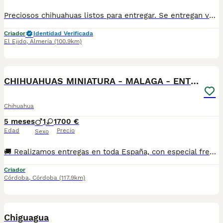
Preciosos chihuahuas listos para entregar. Se entregan vacunados,desparasitados y cartilla sanitaria. Interesados se manda vídeos y fotos. Tlf 618645328
Criador
Identidad Verificada
El Ejido
,
Almería
(100.9km)
1
CHIHUAHUAS MINIATURA - MALAGA - ENTREGA
Chihuahua
5 meses
1
1
700 €
Edad
Precio
Sexo
🚚 Realizamos entregas en toda España, con especial frecuencia en **Andalucía**: Sevilla, Málaga, Cádiz, Córdoba, Granada, Jaén, Huelva y Almería. También entregamos habitualmente en Marbella, Jerez de la Frontera, Estepona, Fuengirola, Benalmádena, Mijas, Dos Hermanas y cualquier punto de España. **Entrega 100% a contrarreembolso.** No tendrás que adelantar el importe del cachorro. Lo recibirás en la puerta de tu casa mediante transporte especializado y podrás comprobar que todo está correcto antes de realizar el pago. Nuestros cachorros se entregan: Vacunados y desparasitados según su edad. Con microchip, cartilla veterinaria y documentación al día. Revisados veterinariamente antes de salir de nuestras instalaciones. Procedentes de excelentes líneas, seleccionadas por salud, carácter y morfología. Perfectamente socializados y acostumbrados al contacto diario con personas. ✅ Iniciados en el aprendizaje para hacer sus necesidades sobre empapador, facilitando su adaptación al nuevo hogar. ✅ Con asesoramiento personalizado antes y después de la entrega. Nuestro objetivo no es vender un cachorro más. Queremos que cada familia reciba un compañero sano, equilibrado y criado con el máximo cuidado desde el primer día. 📩 Si deseas fotografías, vídeos o más información, escríbenos por privado. Estaremos encantados de ayudarte a encontrar el compañero perfecto670864332 . .
Criador
Córdoba
,
Córdoba
(117.9km)
15
5
Chiguagua