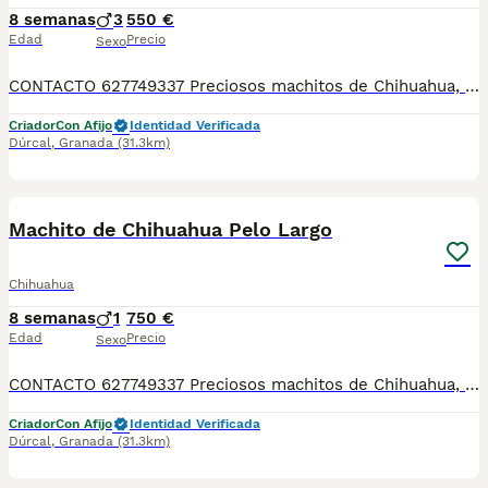
8 semanas
3
550 €
Edad
Precio
Sexo
CONTACTO 627749337 Preciosos machitos de Chihuahua, se entregan vacunados, desparasitados con su cartilla veterinaria. Criador profesional con afijo de la RSCE y FCI Centro de cria autorizado con núcleo zoológico Registro de criador autorizado
Criador
Con Afijo
Identidad Verificada
Dúrcal
,
Granada
(31.3km)
2
Machito de Chihuahua Pelo Largo
Chihuahua
8 semanas
1
750 €
Edad
Precio
Sexo
CONTACTO 627749337 Preciosos machitos de Chihuahua, se entregan vacunados, desparasitados con su cartilla veterinaria. Criador profesional con afijo de la RSCE y FCI Centro de cria autorizado con núcleo zoológico Registro de criador autorizado
Criador
Con Afijo
Identidad Verificada
Dúrcal
,
Granada
(31.3km)
1