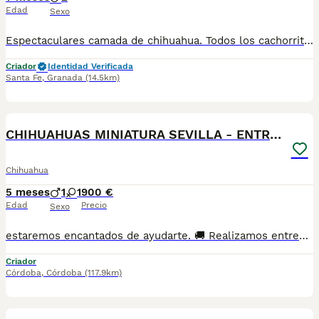
Edad
Sexo
Espectaculares camada de chihuahua. Todos los cachorritos se entregan con unos dos meses y medio de edad y sus vacunas correspondientes, desparasitados interna y externamente, con certificado de salud, y garantía tanto por enfermedad vírica como congénito genética. Posibilidad de entregar en toda España mediante transporte propio preparado para animales y con chofer privado. Los precios pueden variar según las características y morfología de cada cachorro. Añádenos al whats app o llámanos, y encantados atenderemos todas tus dudas y consultas. Teléfono / Whats app: 641 92 23 90
Criador
Identidad Verificada
Santa Fe
,
Granada
(14.5km)
1
CHIHUAHUAS MINIATURA SEVILLA - ENTREGA
Chihuahua
5 meses
1
1
900 €
Edad
Precio
Sexo
estaremos encantados de ayudarte. 🚚 Realizamos entregas en toda España, con especial frecuencia en **Andalucía**: Sevilla, Málaga, Cádiz, Córdoba, Granada, Jaén, Huelva y Almería. También entregamos habitualmente en Marbella, Jerez de la Frontera, Estepona, Fuengirola, Benalmádena, Mijas, Dos Hermanas y cualquier punto de España. **Entrega 100% a contrarreembolso.** No tendrás que adelantar el importe del cachorro. Lo recibirás en la puerta de tu casa mediante transporte especializado y podrás comprobar que todo está correcto antes de realizar el pago. Nuestros cachorros se entregan: ✅ Vacunados y desparasitados según su edad. ✅ Con microchip, cartilla veterinaria y documentación al día. ✅ Revisados veterinariamente antes de salir de nuestras instalaciones. ✅ Procedentes de excelentes líneas, seleccionadas por salud, carácter y morfología. ✅ Perfectamente socializados y acostumbrados al contacto diario con personas. ✅ Iniciados en el aprendizaje para hacer sus necesidades sobre empapador, facilitando su adaptación al nuevo hogar. ✅ Con asesoramiento personalizado antes y después de la entrega. Nuestro objetivo no es vender un cachorro más. Queremos que cada familia reciba un compañero sano, equilibrado y criado con el máximo cuidado desde el primer día. 📩 Si deseas fotografías, vídeos o más información, escríbenos por privado. Estaremos encantados de ayudarte a encontrar el compañero perfecto670864332 . . .
Criador
Córdoba
,
Córdoba
(117.9km)
4