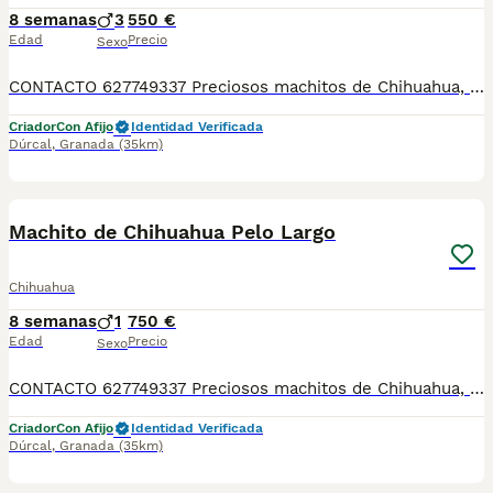
8 semanas
3
550 €
Edad
Precio
Sexo
CONTACTO 627749337 Preciosos machitos de Chihuahua, se entregan vacunados, desparasitados con su cartilla veterinaria. Criador profesional con afijo de la RSCE y FCI Centro de cria autorizado con núcleo zoológico Registro de criador autorizado
Criador
Con Afijo
Identidad Verificada
Dúrcal
,
Granada
(35km)
2
Machito de Chihuahua Pelo Largo
Chihuahua
8 semanas
1
750 €
Edad
Precio
Sexo
CONTACTO 627749337 Preciosos machitos de Chihuahua, se entregan vacunados, desparasitados con su cartilla veterinaria. Criador profesional con afijo de la RSCE y FCI Centro de cria autorizado con núcleo zoológico Registro de criador autorizado
Criador
Con Afijo
Identidad Verificada
Dúrcal
,
Granada
(35km)
1