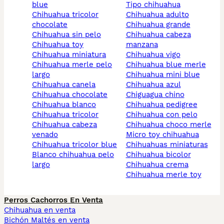
blue
tipo chihuahua
chihuahua tricolor
chihuahua adulto
chocolate
chihuahua grande
chihuahua sin pelo
chihuahua cabeza
chihuahua toy
manzana
chihuahua miniatura
chihuahua vigo
chihuahua merle pelo
chihuahua blue merle
largo
chihuahua mini blue
chihuahua canela
chihuahua azul
chihuahua chocolate
chiguagua chino
chihuahua blanco
chihuahua pedigree
chihuahua tricolor
chihuahua con pelo
chihuahua cabeza
chihuahua choco merle
venado
micro toy chihuahua
chihuahua tricolor blue
chihuahuas miniaturas
blanco chihuahua pelo
chihuahua bicolor
largo
chihuahua crema
chihuahua merle toy
Perros Cachorros En Venta
Chihuahua en venta
Bichón Maltés en venta