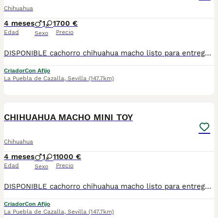
Chihuahua
4 meses
1
1
700 €
Edad
Precio
Sexo
DISPONIBLE cachorro chihuahua macho listo para entregarla miniatura toy tamaño muy pequeño . FOTOS REALES. Tiene muy buen carácter criado en entorno familiar cariñosos y muy jugueton ideal para compañías se entrega revisado por nuestro veterinario desparacitado con dos vacunas. enseñado hacer sus necesidades en empapadera se envia a todas españa más información por WhatsApp o llamadas 602212186 saludo
Criador
Con Afijo
La Puebla de Cazalla
,
Sevilla
(147.7km)
2
CHIHUAHUA MACHO MINI TOY
Chihuahua
4 meses
1
1
1000 €
Edad
Precio
Sexo
DISPONIBLE cachorro chihuahua macho listo para entregarla miniatura toy tamaño muy pequeño . FOTOS REALES. Tiene muy buen carácter criado en entorno familiar cariñosos y muy jugueton ideal para compañías se entrega revisado por nuestro veterinario desparacitado con dos vacunas. enseñado hacer sus necesidades en empapadera se envia a todas españa más información por WhatsApp o llamadas 602212186 saludo
Criador
Con Afijo
La Puebla de Cazalla
,
Sevilla
(147.7km)