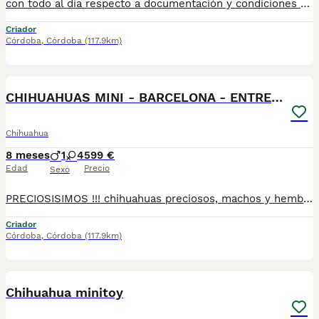
con todo al dia respecto a documentación y condiciones sanitarias , tanto así que hacemos entregas totalmente personalizadas y sin un euro por adelantado , obtenerse personas no aptas para tener perros , solo personas responsables. hacemos entregas a toda ESPAÑA . mas info 670864332
Criador
Córdoba
,
Córdoba
(117.9km)
4
CHIHUAHUAS MINI - BARCELONA - ENTREGA
Chihuahua
8 meses
1
4
599 €
Edad
Precio
Sexo
PRECIOSISIMOS !!! chihuahuas preciosos, machos y hembras disponibles , se entregan con todo al dia respecto a documentación y condiciones sanitarias , tanto así que hacemos entregas totalmente personalizadas y sin un euro por adelantado , obtenerse personas no aptas para tener perros , solo personas responsables. hacemos entregas a toda ESPAÑA . mas info 670864332
Criador
Córdoba
,
Córdoba
(117.9km)
3
Chihuahua minitoy