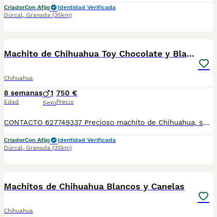
Criador
Con Afijo
Identidad Verificada
Dúrcal
,
Granada
(35km)
1
Machito de Chihuahua Toy Chocolate y Blanco
Chihuahua
8 semanas
1
750 €
Edad
Precio
Sexo
CONTACTO 627749337 Precioso machito de Chihuahua, se entregan vacunados, desparasitados con su cartilla veterinaria. Criador profesional con afijo de la RSCE y FCI Centro de cria autorizado con núcleo zoológico Registro de criador autorizado
Criador
Con Afijo
Identidad Verificada
Dúrcal
,
Granada
(35km)
7
Machitos de Chihuahua Blancos y Canelas
Chihuahua