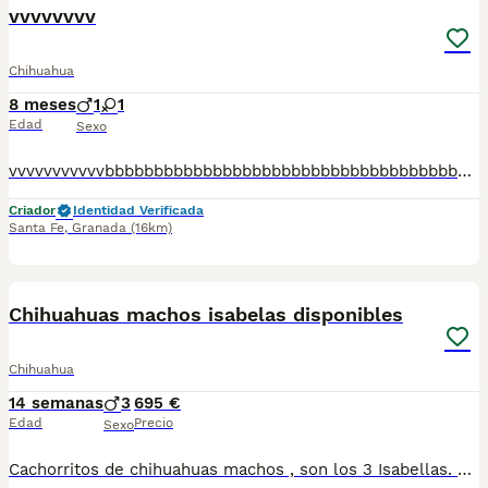
vvvvvvvv
Chihuahua
8 meses
1
1
Edad
Sexo
vvvvvvvvvvvbbbbbbbbbbbbbbbbbbbbbbbbbbbbbbbbbbbbbbbbbbbbbbbbbbbbbbbbbbbbbbbbbbbbbbbbbbbbbbbbbbbbbbbbbbbbbbbbbbbbbbbbbbbbbbbb
Criador
Identidad Verificada
Santa Fe
,
Granada
(16km)
6
Chihuahuas machos isabelas disponibles
Chihuahua
14 semanas
3
695 €
Edad
Precio
Sexo
Cachorritos de chihuahuas machos , son los 3 Isabellas. Se entregan con las vacunas correspondientes a su edad y desparasitados. Se entregan apartir del 25 de junio