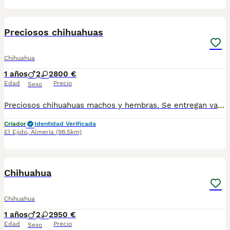
4
1
Preciosos chihuahuas
Chihuahua
1 años
2
2
800 €
Edad
Precio
Sexo
Preciosos chihuahuas machos y hembras. Se entregan vacunados,desparasitados y cartilla veterinaria. Revisados por veterinario. Se mandan fotos sin compromiso Más info 618645328
Criador
Identidad Verificada
El Ejido
,
Almería
(98.5km)
3
1
Chihuahua
Chihuahua
1 años
2
2
950 €
Edad
Precio
Sexo