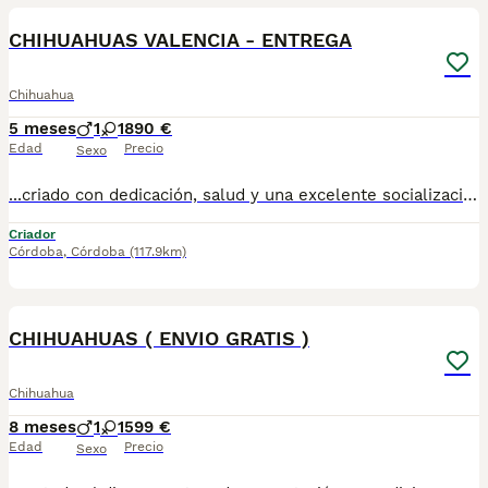
CHIHUAHUAS VALENCIA - ENTREGA
Chihuahua
5 meses
1
1
890 €
Edad
Precio
Sexo
...criado con dedicación, salud y una excelente socialización desde sus primeras semanas de vida, estaremos encantados de ayudarte. 🚚 Realizamos entregas en toda España, con especial frecuencia en **Andalucía**: Sevilla, Málaga, Cádiz, Córdoba, Granada, Jaén, Huelva y Almería. También entregamos habitualmente en Marbella, Jerez de la Frontera, Estepona, Fuengirola, Benalmádena, Mijas, Dos Hermanas y cualquier punto de España. **Entrega 100% a contrarreembolso.** No tendrás que adelantar el importe del cachorro. Lo recibirás en la puerta de tu casa mediante transporte especializado y podrás comprobar que todo está correcto antes de realizar el pago. Nuestros cachorros se entregan: ✅ Vacunados y desparasitados según su edad. ✅ Con microchip, cartilla veterinaria y documentación al día. ✅ Revisados veterinariamente antes de salir de nuestras instalaciones. ✅ Procedentes de excelentes líneas, seleccionadas por salud, carácter y morfología. ✅ Perfectamente socializados y acostumbrados al contacto diario con personas. ✅ Iniciados en el aprendizaje para hacer sus necesidades sobre empapador, facilitando su adaptación al nuevo hogar. ✅ Con asesoramiento personalizado antes y después de la entrega. Nuestro objetivo no es vender un cachorro más. Queremos que cada familia reciba un compañero sano, equilibrado y criado con el máximo cuidado desde el primer día. 📩 Si deseas fotografías, vídeos o más información, escríbenos por privado. Estaremos encantados de ayudarte a encontrar el compañero perfecto670864332 . . ..
Criador
Córdoba
,
Córdoba
(117.9km)
1
CHIHUAHUAS ( ENVIO GRATIS )
Chihuahua
8 meses
1
1
599 €
Edad
Precio
Sexo