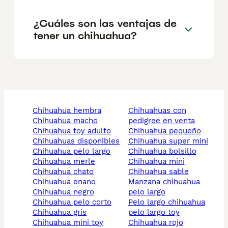
¿Cuáles son las ventajas de
tener un chihuahua?
chihuahua hembra
chihuahuas con
chihuahua macho
pedigree en venta
chihuahua toy adulto
chihuahua pequeño
chihuahuas disponibles
chihuahua super mini
chihuahua pelo largo
chihuahua bolsillo
chihuahua merle
chihuahua mini
chihuahua chato
chihuahua sable
chihuahua enano
manzana chihuahua
chihuahua negro
pelo largo
chihuahua pelo corto
pelo largo chihuahua
chihuahua gris
pelo largo toy
chihuahua mini toy
chihuahua rojo