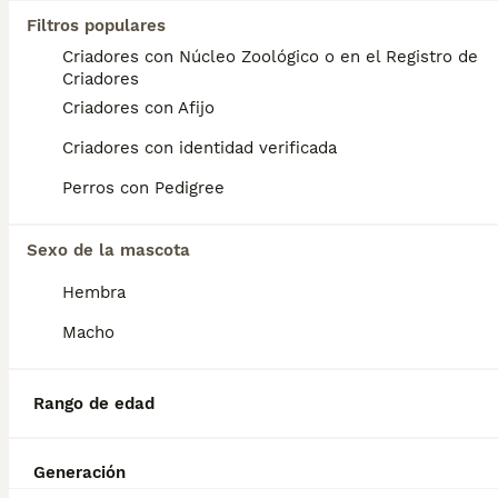
Edad
Precio
Sexo
Filtros populares
Criadores con Núcleo Zoológico o en el Registro de
Solo dos machos para reservar de Chihuahua Merle y Merle fantasma se entregan vacunados y desparacitados con contrato de compraventa y certificado de salud .compromiso de Chip( no incluido en el precio) Con chip serían 65 euros más. El envío tampoco está incluido en el precio. precios con IVA incluido
Criadores
Criador
Identidad Verificada
Criadores con Afijo
Córdoba
,
Córdoba
(116.5km)
Criadores con identidad verificada
6
4
Perros con Pedigree
BOOST
Última hembra black tang 700€
Sexo de la mascota
Chihuahua
Hembra
11 semanas
2
1
700 €
Edad
Precio
Sexo
Macho
Preciosa camada de Chihuahua super toy madre un kilo y medio padre un kilo 400 se entregan vacunados desparasitados con contacto con compraventa a recoger en Córdoba también se envía pero prefiero que vengan a por ellos en persona. Son cachorros criados en familia en una casa con mucho amor y eso se nota de los cachorros. ⚠️chip no incluido en el precio.⚠️ 🚍enviamos recogida en Córdoba o se envía precio del envío no incluido. ⚠️((chip no incluido en el precio ))⚠️sería 70€ más
Rango de edad
Criador
Identidad Verificada
Córdoba
,
Córdoba
(117.9km)
5
Generación
BOOST