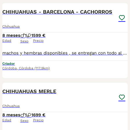
CHIHUAHUAS - BARCELONA - CACHORROS
Chihuahua
8 meses
1
1
599 €
Edad
Precio
Sexo
machos y hembras disponibles , se entregan con todo al dia respecto a documentación y condiciones sanitarias , tanto así que hacemos entregas totalmente personalizadas y sin un euro por adelantado , obtenerse personas no aptas para tener perros , solo personas responsables. hacemos entregas a toda ESPAÑA . mas info 670864332 .. GRACIAS DE ANTE MANO
Criador
Córdoba
,
Córdoba
(117.9km)
3
CHIHUAHUAS MERLE
Chihuahua
8 meses
1
1
699 €
Edad
Precio
Sexo