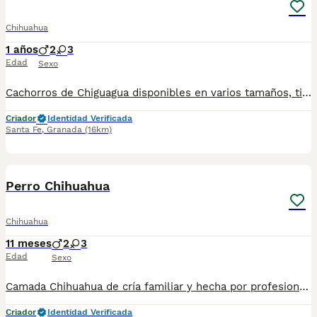
Chihuahua
1 años
2
3
Edad
Sexo
Cachorros de Chiguagua disponibles en varios tamaños, tipos (cabeza de manzana y cabeza de venado, pelo corto y pelo largo) y colores (negro, azul o gris, chocolate, rojo, crema, blanco, sable,..etc). Los perritos se entregan con unos dos meses y medio de edad y sus vacunas correspondientes, desparasitados y certificado de salud Todos los cachorros son descendientes de las mejores líneas nacionales. Se entregan en toda España con transporte de alta calidad preparado para animales, van en vehículo climatizado con chófer particular a cargo del comprador. Si tienes dudas o consultas sobre la raza, podemos resolver tus dudas por whats app ;) Abogamos por una cría en un ambiente familiar con personas con vocación en una cría ética y responsable, y que por encima de todo, aman a los animales. Teléfono / Whats app: 641 92 23 90 Precio a partir de 800€
Criador
Identidad Verificada
Santa Fe
,
Granada
(16km)
18
5
Perro Chihuahua
Chihuahua
11 meses
2
3
Edad
Sexo
Camada Chihuahua de cría familiar y hecha por profesionales con vocación, y con años de experiencia y buenas prácticas. Disponibles tanto machos como hembras, en varios colores (negro, azul o gris, chocolate, rojo, crema, blanco, sable,..etc). Criadores con más trayectoria y buenas opiniones amasadas al largo de muchos años en la cría experta y profesional del perro Chiguagua (cría ética, controlada y nacional). Todas las camadas están supervisadas desde su nacimiento hasta tu entrega, por veterinarios y por un equipo técnico y humano que vela por su cuidado y bienestar. Llámanos o háblanos por whats app, y estaremos encantados de atenderte y de charlar contigo para solventar y responder a todas tus dudas y consultas. Teléfono / Whats app: 641 92 23 90 Precio a partir de 800€
Criador
Identidad Verificada