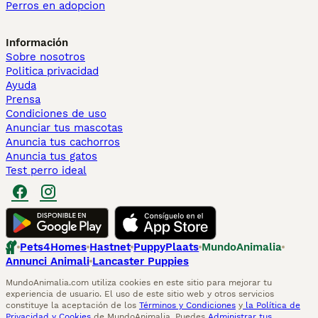
Perros en adopcion
Información
Sobre nosotros
Politica privacidad
Ayuda
Prensa
Condiciones de uso
Anunciar tus mascotas
Anuncia tus cachorros
Anuncia tus gatos
Test perro ideal
Pets4Homes
Hastnet
PuppyPlaats
MundoAnimalia
Annunci Animali
Lancaster Puppies
MundoAnimalia.com utiliza cookies en este sitio para mejorar tu
experiencia de usuario. El uso de este sitio web y otros servicios
constituye la aceptación de los
Términos y Condiciones
y
la Política de
Privacidad y Cookies
de MundoAnimalia. Puedes
Administrar tus