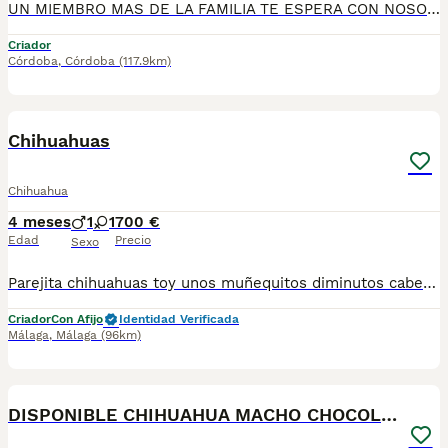
UN MIEMBRO MAS DE LA FAMILIA TE ESPERA CON NOSOTROS , chihuahuas preciosos, machos y hembras disponibles , se entregan con todo al dia respecto a documentación y condiciones sanitarias , tanto así que hacemos entregas totalmente personalizadas y sin un euro por adelantado , obtenerse personas no aptas para tener perros , solo personas responsables. hacemos entregas a toda ESPAÑA . mas info 670864332
Criador
Córdoba
,
Córdoba
(117.9km)
2
Chihuahuas
Chihuahua
4 meses
1
1
700 €
Edad
Precio
Sexo
Parejita chihuahuas toy unos muñequitos diminutos cabecita manzana estan vacunados desparasitados todo al dia para mas información llámame al 615080706
Criador
Con Afijo
Identidad Verificada
Málaga
,
Málaga
(96km)
4
DISPONIBLE CHIHUAHUA MACHO CHOCOLATE