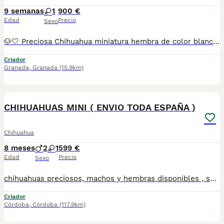
9 semanas
1
900 €
Edad
Precio
Sexo
🐶🤍 Preciosa Chihuahua miniatura hembra de color blanco 🤍🐶 Ya está disponible esta encantadora Chihuahua miniatura hembra, de un precioso color blanco. Es una cachorrita muy dulce, juguetona y cariñosa, criada en un ambiente familiar con todos los cuidados y mucho cariño. ✨ Se entrega con: 💉 Una vacuna correspondiente a su edad. 🩺 Una desparasitación. 📖 Cartilla veterinaria al día. Está acostumbrada al contacto con personas y lista para encontrar un hogar donde la cuiden y la quieran como se merece. 📩 Si quieres más información, fotos o vídeos, no dudes en ponerte en contacto. Estaré encantado de atenderte. 💕 ¡Una compañera perfecta para llenar tu hogar de alegría y amor!
Criador
Granada
,
Granada
(15.9km)
3
CHIHUAHUAS MINI ( ENVIO TODA ESPAÑA )
Chihuahua
8 meses
2
1
599 €
Edad
Precio
Sexo
chihuahuas preciosos, machos y hembras disponibles , se entregan con todo al dia respecto a documentación y condiciones sanitarias , tanto así que hacemos entregas totalmente personalizadas y sin un euro por adelantado , obtenerse personas no aptas para tener perros , solo personas responsables. hacemos entregas a toda ESPAÑA . mas info 670864332
Criador
Córdoba
,
Córdoba
(117.9km)
3