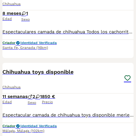
Chihuahua
8 meses
1
Edad
Sexo
Espectaculares camada de chihuahua Todos los cachorritos se entregan con unos dos meses y medio de edad y sus vacunas correspondientes, desparasitados interna y externamente, con certificado de salud, y garantía tanto por enfermedad vírica como congénito genética. Posibilidad de entregar en toda España mediante transporte propio preparado para animales y con chofer privado. Los precios pueden variar según las características y morfología de cada cachorro. Añádenos al whats app o llámanos, y encantados atenderemos todas tus dudas y consultas. Teléfono / Whats app: 641 92 23 90
Criador
Identidad Verificada
Santa Fe
,
Granada
(16km)
3
3
Chihuahua toys disponible
Chihuahua
11 semanas
2
1
850 €
Edad
Precio
Sexo
Espectacular camada de chihuahua toys disponible merle Criado en ambiente familiar hay dos machos y una hembra se entrega con su vacuna y desparacitado y su cartilla correspondiente a su edad
Criador
Identidad Verificada
Málaga
,
Málaga
(102km)