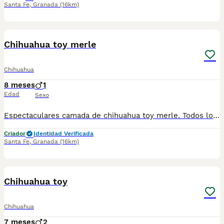
Santa Fe
,
Granada
(16km)
2
1
Chihuahua toy merle
Chihuahua
8 meses
1
Edad
Sexo
Espectaculares camada de chihuahua toy merle. Todos los cachorritos se entregan con unos dos meses y medio de edad y sus vacunas correspondientes, desparasitados interna y externamente, con certificado de salud, y garantía tanto por enfermedad vírica como congénito genética. Posibilidad de entregar en toda España mediante transporte propio preparado para animales y con chofer privado. Los precios pueden variar según las características y morfología de cada cachorro. Añádenos al whats app o llámanos, y encantados atenderemos todas tus dudas y consultas. Teléfono / Whats app: 641 92 23 90
Criador
Identidad Verificada
Santa Fe
,
Granada
(16km)
2
Chihuahua toy
Chihuahua
7 meses
2