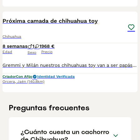
1
Próxima camada de chihuahua toy
Chihuahua
8 semanas
1
1
968 €
Edad
Precio
Sexo
Gremmi y Milán nuestros chihuahuas toy van a ser papás! Gremmi de color crema un peso de 1,800kg y Milán de color choco merle y un peso de 1,950kg Con un carácter extraordinario, cariñosos,juguetones y divertidos. Abierto plazo de reserva Nuestros cachorros se entregan con: ->Pasaporte ->Chip ->Vacunas y desparasitaciones acorde a su edad -> Contrato de garantías víricas de 8 dias y genética de 1 año ->Factura Impuestos incluidos. Recogida en nuestras instalaciones o se envía por agencia especializada en mascotas (a cargo del comprador) ->Canes de Ensueño ->Núcleo Zoológico autorizado
Criador
Con Afijo
Identidad Verificada
Orcera
,
Jaén
(140.8km)
Preguntas frecuentes
¿Cuánto cuesta un cachorro
de Chihuahua?