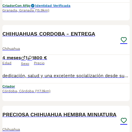
Criador
Con Afijo
Identidad Verificada
Granada
,
Granada
(15.9km)
1
CHIHUAHUAS CORDOBA - ENTREGA
Chihuahua
4 meses
1
1
800 €
Edad
Precio
Sexo
dedicación, salud y una excelente socialización desde sus primeras semanas de vida, estaremos encantados de ayudarte... 🚚 Realizamos entregas en toda España, con especial frecuencia en **Andalucía**: Sevilla, Málaga, Cádiz, Córdoba, Granada, Jaén, Huelva y Almería. También entregamos habitualmente en Marbella, Jerez de la Frontera, Estepona, Fuengirola, Benalmádena, Mijas, Dos Hermanas y cualquier punto de España. **Entrega 100% a contrarreembolso.** No tendrás que adelantar el importe del cachorro. Lo recibirás en la puerta de tu casa mediante transporte especializado y podrás comprobar que todo está correcto antes de realizar el pago. Nuestros cachorros se entregan: ✅ Vacunados y desparasitados según su edad. ✅ Con microchip, cartilla veterinaria y documentación al día. ✅ Revisados veterinariamente antes de salir de nuestras instalaciones. ✅ Procedentes de excelentes líneas, seleccionadas por salud, carácter y morfología. ✅ Perfectamente socializados y acostumbrados al contacto diario con personas. ✅ Iniciados en el aprendizaje para hacer sus necesidades sobre empapador, facilitando su adaptación al nuevo hogar. ✅ Con asesoramiento personalizado antes y después de la entrega. Nuestro objetivo no es vender un cachorro más. Queremos que cada familia reciba un compañero sano, equilibrado y criado con el máximo cuidado desde el primer día. 📩 Si deseas fotografías, vídeos o más información, escríbenos por privado. Estaremos encantados de ayudarte a encontrar perfecto TUBEBE670864332
Criador
Córdoba
,
Córdoba
(117.9km)
5
PRECIOSA CHIHUAHUA HEMBRA MINIATURA
Chihuahua