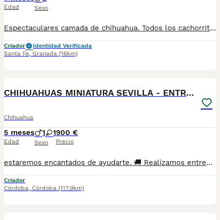
Edad
Sexo
Espectaculares camada de chihuahua. Todos los cachorritos se entregan con unos dos meses y medio de edad y sus vacunas correspondientes, desparasitados interna y externamente, con certificado de salud, y garantía tanto por enfermedad vírica como congénito genética. Posibilidad de entregar en toda España mediante transporte propio preparado para animales y con chofer privado. Los precios pueden variar según las características y morfología de cada cachorro. Añádenos al whats app o llámanos, y encantados atenderemos todas tus dudas y consultas. Teléfono / Whats app: 641 92 23 90
Criador
Identidad Verificada
Santa Fe
,
Granada
(16km)
1
CHIHUAHUAS MINIATURA SEVILLA - ENTREGA
Chihuahua
5 meses
1
1
900 €
Edad
Precio
Sexo
estaremos encantados de ayudarte. 🚚 Realizamos entregas en toda España, con especial frecuencia en **Andalucía**: Sevilla, Málaga, Cádiz, Córdoba, Granada, Jaén, Huelva y Almería. También entregamos habitualmente en Marbella, Jerez de la Frontera, Estepona, Fuengirola, Benalmádena, Mijas, Dos Hermanas y cualquier punto de España. **Entrega 100% a contrarreembolso.** No tendrás que adelantar el importe del cachorro. Lo recibirás en la puerta de tu casa mediante transporte especializado y podrás comprobar que todo está correcto antes de realizar el pago. Nuestros cachorros se entregan: ✅ Vacunados y desparasitados según su edad. ✅ Con microchip, cartilla veterinaria y documentación al día. ✅ Revisados veterinariamente antes de salir de nuestras instalaciones. ✅ Procedentes de excelentes líneas, seleccionadas por salud, carácter y morfología. ✅ Perfectamente socializados y acostumbrados al contacto diario con personas. ✅ Iniciados en el aprendizaje para hacer sus necesidades sobre empapador, facilitando su adaptación al nuevo hogar. ✅ Con asesoramiento personalizado antes y después de la entrega. Nuestro objetivo no es vender un cachorro más. Queremos que cada familia reciba un compañero sano, equilibrado y criado con el máximo cuidado desde el primer día. 📩 Si deseas fotografías, vídeos o más información, escríbenos por privado. Estaremos encantados de ayudarte a encontrar el compañero perfecto670864332 . . .
Criador
Córdoba
,
Córdoba
(117.9km)
4