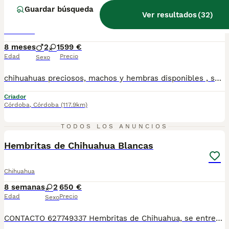
CHIHUAHUAS ( ENVIO A CONTRAREMBOLSO )
Guardar búsqueda
Ver resultados
(
32
)
Chihuahua
8 meses
2
1
599 €
Edad
Precio
Sexo
chihuahuas preciosos, machos y hembras disponibles , se entregan con todo al dia respecto a documentación y condiciones sanitarias , tanto así que hacemos entregas totalmente personalizadas y sin un euro por adelantado , obtenerse personas no aptas para tener perros , solo personas responsables. hacemos entregas a toda ESPAÑA . mas info 610864702
Criador
Córdoba
,
Córdoba
(117.9km)
4
TODOS LOS ANUNCIOS
Hembritas de Chihuahua Blancas
Chihuahua
8 semanas
2
650 €
Edad
Precio
Sexo
CONTACTO 627749337 Hembritas de Chihuahua, se entregan vacunados, desparasitados con su cartilla veterinaria. Criador profesional con afijo de la RSCE y FCI Centro de cria autorizado con núcleo zoológico Registro de criador autorizado