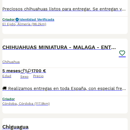
Preciosos chihuahuas listos para entregar. Se entregan vacunados,desparasitados y cartilla sanitaria. Interesados se manda vídeos y fotos. Tlf 618645328
Criador
Identidad Verificada
El Ejido
,
Almería
(96.2km)
1
CHIHUAHUAS MINIATURA - MALAGA - ENTREGA
Chihuahua
5 meses
1
1
700 €
Edad
Precio
Sexo
🚚 Realizamos entregas en toda España, con especial frecuencia en **Andalucía**: Sevilla, Málaga, Cádiz, Córdoba, Granada, Jaén, Huelva y Almería. También entregamos habitualmente en Marbella, Jerez de la Frontera, Estepona, Fuengirola, Benalmádena, Mijas, Dos Hermanas y cualquier punto de España. **Entrega 100% a contrarreembolso.** No tendrás que adelantar el importe del cachorro. Lo recibirás en la puerta de tu casa mediante transporte especializado y podrás comprobar que todo está correcto antes de realizar el pago. Nuestros cachorros se entregan: Vacunados y desparasitados según su edad. Con microchip, cartilla veterinaria y documentación al día. Revisados veterinariamente antes de salir de nuestras instalaciones. Procedentes de excelentes líneas, seleccionadas por salud, carácter y morfología. Perfectamente socializados y acostumbrados al contacto diario con personas. ✅ Iniciados en el aprendizaje para hacer sus necesidades sobre empapador, facilitando su adaptación al nuevo hogar. ✅ Con asesoramiento personalizado antes y después de la entrega. Nuestro objetivo no es vender un cachorro más. Queremos que cada familia reciba un compañero sano, equilibrado y criado con el máximo cuidado desde el primer día. 📩 Si deseas fotografías, vídeos o más información, escríbenos por privado. Estaremos encantados de ayudarte a encontrar el compañero perfecto670864332 . .
Criador
Córdoba
,
Córdoba
(117.9km)
15
5
Chiguagua