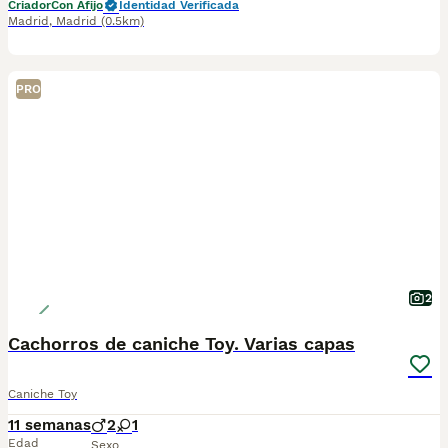
Criador
Con Afijo
Identidad Verificada
Madrid
,
Madrid
(0.5km)
PRO
2
Cachorros de caniche Toy. Varias capas
Caniche Toy
11 semanas
2
1
Edad
Sexo