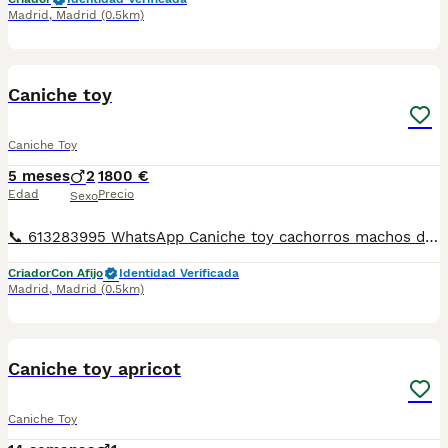
Madrid
,
Madrid
(0.5km)
6
2
Caniche toy
Caniche Toy
5 meses
2
1800 €
Edad
Precio
Sexo
📞 613283995 WhatsApp Caniche toy cachorros machos de color rojo criados en familia Entregamos nuestros pequeños cachorritos con todas las garantías y cuidados necesarios , disponemos de núcleo zoológico para crianza y venta de nuestros cachorros . ✅Desparasitaciones y vacunas correspondientes a su edad . ✅Cartilla de vacunación . ✅Revisiones veterinarias . ✅Garantías víricas de 15 días . ✅Garantías genéticas de un año . Seriedad , confianza y bienestar animal son nuestra prioridad . También ofrecemos transporte propio para nuestros pequeños cachorros a toda la península , el pago lo podéis hacer contra reembolso . (con coste adicional) . Mandamos a toda España . Disponemos de varias razas Si no esta la raza que queréis llámanos , intentaremos encontrártela , trabajamos con los mejores criadores de España .
Criador
Con Afijo
Identidad Verificada
Madrid
,
Madrid
(0.5km)
1
1
Caniche toy apricot
Caniche Toy