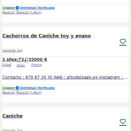
Criador
Identidad Verificada
Madrid
,
Madrid
(1.4km)
4
Cachorros de Caniche toy y enano
Caniche Toy
2 años
2
2
2000 €
Edad
Precio
Sexo
Contacto : 679 67 30 10 Web : altodelpago.es Instagram : @altodelpago Criados en ambiente familiar, en plena naturaleza. Se entregan con toda su documentación y cartilla. Posibilidad de visitarnos cualquier dia del año. Pedimos seriedad y responsabilidad.
Criador
Identidad Verificada
Madrid
,
Madrid
(1.4km)
4
Caniche
Caniche Toy