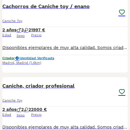
Cachorros de Caniche toy / enano
Caniche Toy
2 años
3
2
1997 €
Edad
Precio
Sexo
Disponibles ejemplares de muy alta calidad. Somos criadores con muchos años de experiencia en la raza, responsables y entregamos nuestros ejemplares con toda su documentación en regla Pedimos seriedad Contacto : 679 67 30 10 Web : altodelpago.es Instagram : @altodelpago
Criador
Identidad Verificada
Madrid
,
Madrid
(1.4km)
5
Caniche, criador profesional
Caniche Toy
2 años
2
2
2000 €
Edad
Precio
Sexo
Disponibles ejemplares de muy alta calidad. Somos criadores con muchos años de experiencia en la raza, responsables y entregamos nuestros ejemplares con toda su documentación en regla Pedimos seriedad Contacto : 679 67 30 10 Web : altodelpago.es Instagram : @altodelpago