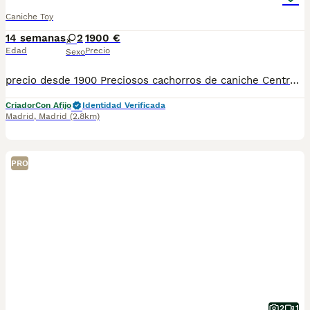
Caniche Toy
14 semanas
2
1900 €
Edad
Precio
Sexo
precio desde 1900 Preciosos cachorros de caniche Centro Canino zazacan es mucho más que un centro de cría , es una familia comprometida con el bienestar animal y la cría responsable, por ello todos nuestros bebés nacen y se crían en nuestras instalaciones , asegurando así un correcto desarrollo y una magnífica socialización, consiguiendo en cada ejemplar un carácter juguetón y extrovertido algo primordial para su adaptación como un miembro más en tu familia . Se entregan con sus correspondientes vacunas a la edad de cada cachorro, desparasitación, microchip implantado y carnet de primo vacunación. Garantía congénita y vírica por contrato. Nuestros cachorros son nacionales y criados en ambiente familiar. Nos avala la seriedad y profesionalidad. Estamos muy comprometidos con el bienestar animal, por ello cada cachorro recibe cuidados personalizados y supervisión constante, asegurando su bienestar y felicidad desde el primer día. Hacemos envíos a toda España con empresa de transporte privado, proporcionando un viaje confortable y ofreciendo las atenciones necesarias a nuestros bebés . Se puede ver sin compromiso con cita previa. Si quieres más información no dudes en contactar con nosotros Mostrar número de teléfono 622220217
Criador
Con Afijo
Identidad Verificada
Madrid
,
Madrid
(2.8km)
PRO
2
1