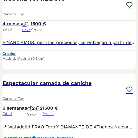
Caniche Toy
4 meses
1
1600 €
Edad
Precio
Sexo
FINANCIAMOS. perritos preciosos, se entregan a partir de 2 meses y medio de edad, con mínimo 2 vacunas y 2 desparasitaciones. Se entregan con garantía vírica y genética. Con el microchip, su cartilla oficial, contrato de compra y factura. Compra responsablemente en un criador especializado, oficial y homologado con núcleo zoológico. Llámanos para más información. Los precios varían en función de la raza, edad, color y línea del cachorros
Criador
Madrid
,
Madrid
(0.5km)
6
1
Espectacular camada de caniche
Caniche Toy
6 semanas
2
2
1600 €
Edad
Precio
Sexo
📍 Valladolid PRAO Toro Y DIAMANTE DE AThenea Nueva camada disponible de caniches Machos y hembras disponibles Criados en ambiente familiar y socializados desde el primer momento , cuentan con una morfología estupenda, y una gran caracter Se entregan con Dos meses Dos vacunas Cartilla de vacunación Desparasitaciones Revisión veterinaria Garantias por escrito Posibilidad de chip y pasaporte Posibilidad de transporte No te quedes sin una de estas maravillas Información ☎️ reservas 34 635 87 39 14