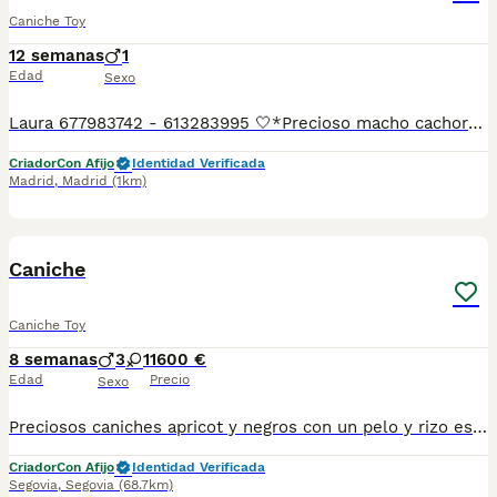
Caniche Toy
12 semanas
1
Edad
Sexo
Laura 677983742 - 613283995 🤍*Precioso macho cachorro de Caniche mini toy , no llegara a los kilos de adulto tacita de te *🤍 ¿Buscas un nuevo compañero para tu hogar? ❤️ Tenemos preciosos cachorros listos para encontrar una familia responsable. ✅ Vacunados ✅ Desparasitados ✅ Cartilla sanitaria ✅ Garantías incluidas ✅ Máxima atención y cuidado Se hacen envíos a toda España: Andalucía: Almería, Cádiz, Córdoba, Granada, Huelva, Jaén, Málaga, Sevilla.Aragón: Huesca, Teruel, Zaragoza.Asturias: Oviedo.Baleares: Palma.Canarias: Las Palmas de Gran Canaria, Santa Cruz de Tenerife.Cantabria: Santander.Castilla-La Mancha: Albacete, Ciudad Real, Cuenca, Guadalajara, Toledo.Castilla y León: Ávila, Burgos, León, Palencia, Salamanca, Segovia, Soria, Valladolid, Zamora.Cataluña: Barcelona, Gerona (Girona), Lérida (Lleida), Tarragona.Comunidad Valenciana: Alicante, Castellón de la Plana, Valencia.Extremadura: Badajoz, Cáceres.Galicia: La Coruña (A Coruña), Lugo, Orense (Ourense), Pontevedra.La Rioja: Logroño.Madrid: Madrid.Murcia: Murcia.Navarra: Pamplona.País Vasco: Bilbao (Vizcaya), San Sebastián (Guipúzcoa), Vitoria (Álava). 🐾 Cachorros sanos, sociables y criados con mucho cariño. 📲 ¡Pregunta sin compromiso por disponibilidad, fotos y precios por mensaje privado!
Criador
Con Afijo
Identidad Verificada
Madrid
,
Madrid
(1km)
7
Caniche
Caniche Toy
8 semanas
3
1
1600 €
Edad
Precio
Sexo
Preciosos caniches apricot y negros con un pelo y rizo especial . Ideales para alérgicos por su crecimiento continuo. Criados en ambientes familiar y responsable. Perritos sociales y alegres. Se pueden ver sin compromiso en nuestro de entrega. Núcleo zoológico propio y más de 15 años de experiencia en cría y selección. Se entregan con: ✔️vacunas acordes a su edad ✔️desparasitados ✔️cartilla de vacunación ✔️pasaporte y chip ✔️garantía sanitaria por escrito ✔️pack de pienso ✔️Transportin para su viaje Escríbenos 650132470/677031944
Criador
Con Afijo
Identidad Verificada
Segovia
,
Segovia
(68.7km)