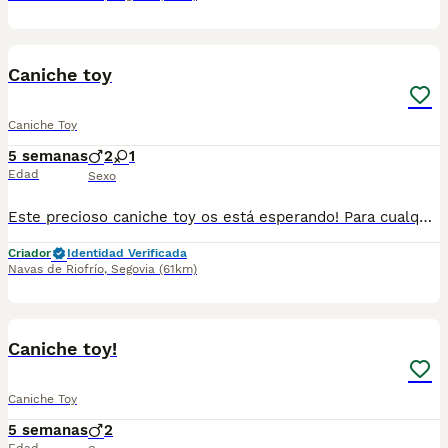
1
1
Caniche toy
Caniche Toy
5 semanas
2
1
Edad
Sexo
Este precioso caniche toy os está esperando! Para cualquier información pueden contactar en el 632 109 444.
Criador
Identidad Verificada
Navas de Riofrío
,
Segovia
(61km)
1
1
Caniche toy!
Caniche Toy
5 semanas
2