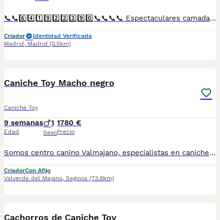
📞📞6️⃣4️⃣1️⃣9️⃣2️⃣2️⃣3️⃣9️⃣0️⃣📞📞📞📞 Espectaculares camadas de perritos de caniche toy nacionales descendientes de las mejores líneas de sangre. Disponibles tanto hembras como machos. Las camadas están bajo supervisión veterinaria desde su nacimiento hasta que son entregadas a su nueva familia. Criados por un equipo de profesionales y mejores personas que, con más de 20 años de experiencia , cuidan a los animales por vocación, aplicando una cría ética y responsable para que cada cachorro se desarrolle con la mejor salud y con un buen temperamento. Todos los cachorritos se entregan con unos dos meses y medio de edad y sus vacunas correspondientes, desparasitados interna y externamente, con certificado de salud, y garantía tanto por enfermedad vírica como congénito genética. Posibilidad de entregar en toda España mediante transporte propio preparado para animales y con chofer privado. Los precios pueden variar según las características y morfología de cada cachorro. Añádenos al whats app o llámanos, y encantados atenderemos todas tus dudas y consultas. Teléfono / Whats app: 641 92 23 90
Criador
Identidad Verificada
Madrid
,
Madrid
(0.5km)
5
Caniche Toy Macho negro
Caniche Toy
9 semanas
1
1780 €
Edad
Precio
Sexo
Somos centro canino Valmajano, especialistas en caniche Toy situados en Segovia. Ofertamos una camada de gran calidad en la cual queda disponible un macho color negro para entregar la semana entre el 5 y el 12 de agosto. Se entrega con inscripción en LOE para obtener pedigrí como perro de compañía (pedigrí para cría/show 400€ de manera opcional), garantía (6 meses enfermedades congénitas y 15 días víricas), dos primeras revisiones veterinarias con vacunas y desparasitaciones al día y pasaporte con microchip. Consulta con nosotros y te asesoramos encantados. Puedes conocer más sobre nosotros en nuestra cuenta de instagram @valmajanocentro o en nuestra página web www.valmajano.com
Criador
Con Afijo
Valverde del Majano
,
Segovia
(73.8km)
4
Cachorros de Caniche Toy