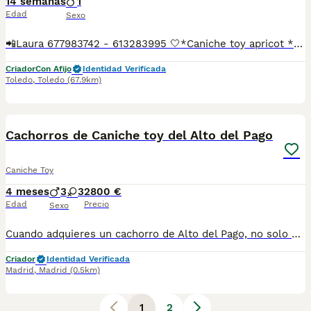
14 semanas
1
Edad
Sexo
📲Laura 677983742 - 613283995 🤍*Caniche toy apricot *🤍 ¿Buscas un nuevo compañero para tu hogar? ❤️ Tenemos preciosos cachorros listos para encontrar una familia responsable. ✅ Vacunados ✅ Desparasitados ✅ Cartilla sanitaria ✅ Garantías incluidas ✅ Máxima atención y cuidado Se hacen envíos a toda España: Andalucía: Almería, Cádiz, Córdoba, Granada, Huelva, Jaén, Málaga, Sevilla.Aragón: Huesca, Teruel, Zaragoza.Asturias: Oviedo.Baleares: Palma.Canarias: Las Palmas de Gran Canaria, Santa Cruz de Tenerife.Cantabria: Santander.Castilla-La Mancha: Albacete, Ciudad Real, Cuenca, Guadalajara, Toledo.Castilla y León: Ávila, Burgos, León, Palencia, Salamanca, Segovia, Soria, Valladolid, Zamora.Cataluña: Barcelona, Gerona (Girona), Lérida (Lleida), Tarragona.Comunidad Valenciana: Alicante, Castellón de la Plana, Valencia.Extremadura: Badajoz, Cáceres.Galicia: La Coruña (A Coruña), Lugo, Orense (Ourense), Pontevedra.La Rioja: Logroño.Madrid: Madrid.Murcia: Murcia.Navarra: Pamplona.País Vasco: Bilbao (Vizcaya), San Sebastián (Guipúzcoa), Vitoria (Álava). 🐾 Cachorros sanos, sociables y criados con mucho cariño. 📲 ¡Pregunta sin compromiso por disponibilidad, fotos y precios por mensaje privado!
Criador
Con Afijo
Identidad Verificada
Toledo
,
Toledo
(67.9km)
9
Cachorros de Caniche toy del Alto del Pago
Caniche Toy
4 meses
3
3
2800 €
Edad
Precio
Sexo
Cuando adquieres un cachorro de Alto del Pago, no solo estás incorporando un perro a tu vida… estás eligiendo una forma de criar basada en la excelencia, la transparencia y el respeto absoluto por cada ejemplar. En nuestro criadero trabajamos con una selección muy cuidada de líneas, priorizando siempre la salud, el carácter y la estabilidad del cachorro. Cada camada es planificada con criterio, sin prisas y con un seguimiento constante desde el primer día. Creemos en hacer las cosas bien y en enseñarlas tal cual son. Por eso, abrimos las puertas de nuestra casa, mostramos nuestro día a día y acompañamos a cada familia con total cercanía y honestidad durante todo el proceso. Somos profesionales con todas las licencias en regla para poder ejercer esta maravillosa actividad, y no tenemos intermediarios, para adquirir un ejemplar de ALTO DEL PAGO, debes tratar personalmente con nosotros, venir a nuestra casa, donde conoceras nuestras espectaculares instalaciones, verás a los padres de los cachorros junto a los pequeñajos y podrás escoger a tu compañero. Los cachorros se entregan siempre con su completa documentación, microchip implantado, certificados de salud de los progenitores, vacunados y desparasitados. visita nuestra web altodelpago.es o conocenos en redes sociales : instagram @altodelpago Teléfono de atención al cliente : 679 67 30 10
Criador
Identidad Verificada
Madrid
,
Madrid
(0.5km)
1
2