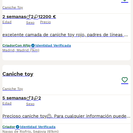
Caniche Toy
2 semanas
2
1
2200 €
Edad
Precio
Sexo
excelente camada de caniche toy rojo, padres de líneas muy selectas, con los mejores pedigríes de la actualidad, cachorros preciosos 📞689810407 INFORMACION📞
Criador
Con Afijo
Identidad Verificada
Madrid
,
Madrid
(1km)
1
1
Caniche toy
Caniche Toy
5 semanas
3
2
Edad
Sexo
Precioso caniche toy🫠. Para cualquier información puedes contactar en el teléfono 632 109 444. Entrega disponible para finales de agosto.
Criador
Identidad Verificada
Navas de Riofrío
,
Segovia
(61km)