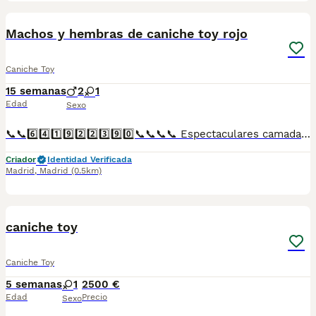
4
Machos y hembras de caniche toy rojo
Caniche Toy
15 semanas
2
1
Edad
Sexo
📞📞6️⃣4️⃣1️⃣9️⃣2️⃣2️⃣3️⃣9️⃣0️⃣📞📞📞📞 Espectaculares camadas de perritos de machos y hembras de caniche toy pero corto y pelo largo nacionales descendientes de las mejores líneas de sangre. Disponibles tanto hembras como machos. Las camadas están bajo supervisión veterinaria desde su nacimiento hasta que son entregadas a su nueva familia. Criados por un equipo de profesionales y mejores personas que, con más de 20 años de experiencia , cuidan a los animales por vocación, aplicando una cría ética y responsable para que cada cachorro se desarrolle con la mejor salud y con un buen temperamento. Todos los cachorritos se entregan con unos dos meses y medio de edad y sus vacunas correspondientes, desparasitados interna y externamente, con certificado de salud, y garantía tanto por enfermedad vírica como congénito genética. Posibilidad de entregar en toda España mediante transporte propio preparado para animales y con chofer privado. Los precios pueden variar según las características y morfología de cada cachorro. Añádenos al whats app o llámanos, y encantados atenderemos todas tus dudas y consultas. Teléfono / Whats app: 641 92 23 90
Criador
Identidad Verificada
Madrid
,
Madrid
(0.5km)
1
caniche toy
Caniche Toy
5 semanas
1
2500 €
Edad
Precio
Sexo