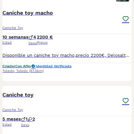
Caniche toy macho
Caniche Toy
10 semanas
4
2200 €
Edad
Precio
Sexo
Disponible un caniche toy macho,precio 2200€, Delosaltosdevalparaiso somos criadores éticos y familiares en Toledo capital,nuestros caniches viven en casa con nosotros con las mejores comodidades y con mucho cariño, nuestros cachorros se entregan perfectamente sociabilizados y en perfectas condiciones de salud. Los cachorros se entregan: Con chip y cartilla a nombre del comprador, desparasitados y vacunados,con contrato de compra venta con garantías víricas,congenitas,padres con pruebas de enfermedades hederitarias y totalmente sociabilizados. Contacto por WhatsApp o llamada al teléfono 647203729 https://www.delosaltosdevalparaiso.com
Criador
Con Afijo
Identidad Verificada
Toledo
,
Toledo
(67.5km)
6
1
Caniche toy
Caniche Toy
5 meses
1
2
Edad
Sexo