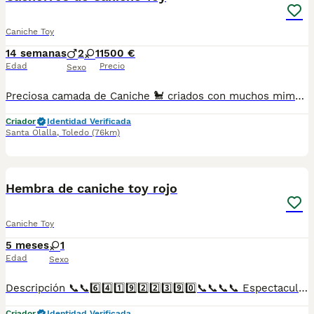
Caniche Toy
14 semanas
2
1
1500 €
Edad
Precio
Sexo
Preciosa camada de Caniche 🐩 criados con muchos mimos y atenciones bajo supervisión de nuestros veterinarios. Se entregan con vacunación correspondiente a su edad desparasitados interna y externamente, chip ...ofrecemos asesoramiento para encontrar tu cachorro ideal. Se entregan a partir de los 2 meses de edad, contrato de compraventa con garantías viricas y congénitas. No dudes en pedir información o cita previa para visitarnos. Precio segun características del cachorro, color género tamaño...etc
Criador
Identidad Verificada
Santa Olalla
,
Toledo
(76km)
1
1
Hembra de caniche toy rojo
Caniche Toy
5 meses
1
Edad
Sexo
Descripción 📞📞6️⃣4️⃣1️⃣9️⃣2️⃣2️⃣3️⃣9️⃣0️⃣📞📞📞📞 Espectaculares camadas de perritos de caniche toy nacionales descendientes de las mejores líneas de sangre. Disponibles tanto hembras como machos. Las camadas están bajo supervisión veterinaria desde su nacimiento hasta que son entregadas a su nueva familia. Criados por un equipo de profesionales y mejores personas que, con más de 20 años de experiencia , cuidan a los animales por vocación, aplicando una cría ética y responsable para que cada cachorro se desarrolle con la mejor salud y con un buen temperamento. Todos los cachorritos se entregan con unos dos meses y medio de edad y sus vacunas correspondientes, desparasitados interna y externamente, con certificado de salud, y garantía tanto por enfermedad vírica como congénito genética. Posibilidad de entregar en toda España mediante transporte propio preparado para animales y con chofer privado. Los precios pueden variar según las características y morfología de cada cachorro. Añádenos al whats app o llámanos, y encantados atenderemos todas tus dudas y consultas. Teléfono / Whats app: 641 92 23 90
Criador
Identidad Verificada