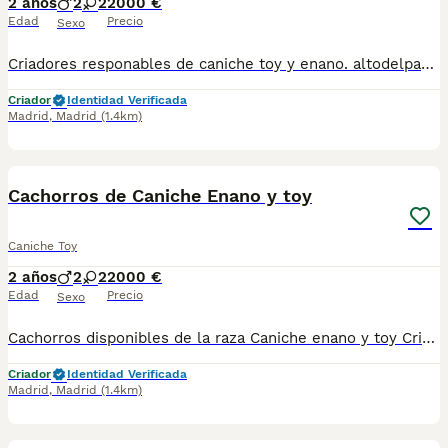
2 años
2
2
2000 €
Edad
Precio
Sexo
Criadores responables de caniche toy y enano. altodelpago.es @altodelpago tlf 679 67 30 10 Contacta con nosotros para obtener una información más detallada y saber disponibilidad de nuestros ejemplares. pedimos seriedad
Criador
Identidad Verificada
Madrid
,
Madrid
(1.4km)
4
Cachorros de Caniche Enano y toy
Caniche Toy
2 años
2
2
2000 €
Edad
Precio
Sexo
Cachorros disponibles de la raza Caniche enano y toy Criadores responsables y profesionales. Exigimos seriedad. Posibilidad de ver a los ejemplares en su lugar de nacimiento junto con sus padres. Se entregan con toda su documentación en regla. tlf 679 67 30 10 preferimos una llamada teléfonica para resolver dudas, pero podeis conocernos en altodelpago.es intagram@altodelpago
Criador
Identidad Verificada
Madrid
,
Madrid
(1.4km)
7