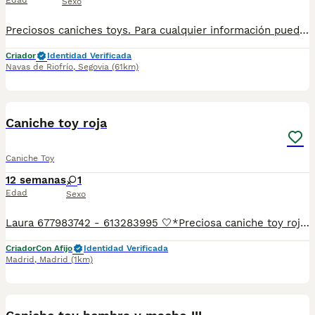
Edad
Sexo
Preciosos caniches toys. Para cualquier información puedes contactar en el 632 109 444. Para entregar a finales de agosto.
Criador
Identidad Verificada
Navas de Riofrío
,
Segovia
(61km)
26
1
Caniche toy roja
Caniche Toy
12 semanas
1
Edad
Sexo
Laura 677983742 - 613283995 🤍*Preciosa caniche toy roja hembra , no llegara de adulta a los dos kilos 100 *🤍 ¿Buscas un nuevo compañero para tu hogar? ❤️ Tenemos preciosos cachorros listos para encontrar una familia responsable. ✅ Vacunados ✅ Desparasitados ✅ Cartilla sanitaria ✅ Garantías incluidas ✅ Máxima atención y cuidado Se hacen envíos a toda España: Andalucía: Almería, Cádiz, Córdoba, Granada, Huelva, Jaén, Málaga, Sevilla.Aragón: Huesca, Teruel, Zaragoza.Asturias: Oviedo.Baleares: Palma.Canarias: Las Palmas de Gran Canaria, Santa Cruz de Tenerife.Cantabria: Santander.Castilla-La Mancha: Albacete, Ciudad Real, Cuenca, Guadalajara, Toledo.Castilla y León: Ávila, Burgos, León, Palencia, Salamanca, Segovia, Soria, Valladolid, Zamora.Cataluña: Barcelona, Gerona (Girona), Lérida (Lleida), Tarragona.Comunidad Valenciana: Alicante, Castellón de la Plana, Valencia.Extremadura: Badajoz, Cáceres.Galicia: La Coruña (A Coruña), Lugo, Orense (Ourense), Pontevedra.La Rioja: Logroño.Madrid: Madrid.Murcia: Murcia.Navarra: Pamplona.País Vasco: Bilbao (Vizcaya), San Sebastián (Guipúzcoa), Vitoria (Álava). 🐾 Cachorros sanos, sociables y criados con mucho cariño. 📲 ¡Pregunta sin compromiso por disponibilidad, fotos y precios por mensaje privado!
Criador
Con Afijo
Identidad Verificada
Madrid
,
Madrid
(1km)
9
1