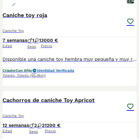
6
Caniche toy roja
Caniche Toy
7 semanas
1
1
3000 €
Edad
Precio
Sexo
Disponible una caniche toy hembra muy pequeña y muy roja,madre 24cm a la cruz y 1,800kg y padre de 25cm a la cruz y 2,5kg una perrita con un pelo y color espectacular,precio 3000€. Delosaltosdevalparaiso somos criadores éticos y familiares en Toledo capital,nuestros caniches viven en casa con nosotros con las mejores comodidades y con mucho cariño, nuestros cachorros se entregan perfectamente sociabilizados y en perfectas condiciones de salud. Los cachorros se entregan: Con chip y cartilla a nombre del comprador, desparasitados y vacunados,con contrato de compra venta con garantías víricas y congenitas,con pedigree LOE (Real sociedad canina de España) y totalmente sociabilizados. Contacto por WhatsApp o llamada al teléfono 647 203 729 https://www.delosaltosdevalparaiso.com
Criador
Con Afijo
Identidad Verificada
Toledo
,
Toledo
(65.4km)
10
1
Cachorros de caniche Toy Apricot
Caniche Toy
12 semanas
2
2
1200 €
Edad
Precio
Sexo