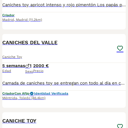
Caniches toy apricot intenso y rojo pimentón Los papás pesan 3100 kg y 3.kg miden a la cruz 24 y 22 tenemos machos y hembras ,distintos colores Nuestros cachorros nacen y crecen en un ambiente familiar ,sin jaulas ,con un respeto y exclusiva cria,somos respetuosos con el tiempo de destete ,cada cachorro necesita su tiempo.. Destetamos con un pienso de alta calidad , Cachorros revisados ,desde el nacimiento ,hasta la entrega por un veterinario competente ,buscando siempre el bienestar de nuestros animales.. Sociabilizados y equilibrados tanto padres como cachorros Se entregan con todo el protocolo veterinario legal,y garantías por escrito completas.. Tenemos servicio de entrega personalizado a cualquier punto de España,directo.. El precio puede cambiar tanto en sexo como en características del cachorro. Dejanos tú teléfono y te mandamos toda la información fotos y vídeos ..
Criador
Madrid
,
Madrid
(11.2km)
1
CANICHES DEL VALLE
Caniche Toy
5 semanas
1
2000 €
Edad
Precio
Sexo
Camada de caniches toy se entregan con todo al día en cuanto a vacunación, desparasitación interna y externa, microchip y pasaporte con procedencia lícita de centro canino profesional. Revisión veterinaria. Nos dedicamos profesionalmente al mundo del cachorro desde hace más de 17 años ,centro canino del Valle caprice, es nuestro nombre , criadores profesionales , residencia canina y veterinarios, que mejor sitio para adquirir tu nuevo miembro familiar. Núcleo de cria ES450990000078 Pueden encontrarnos de igual modo en la pagina oficial de la canina de España como uno de los pocos criadores recomendados y registrados , www.rsce.es Los precios son desde más IVA según cachorro, camada y época. Pregunten disponibilidad y precios Pregunten sin compromiso , y le damos cita para venir a ver a los peques a nuestro centro canino, pueden ver nuestras referencias como mejor criadero en Google , y redes sociales así como en nuestra web Web www.delvallecaprice.com
Criador
Con Afijo
Identidad Verificada
Méntrida
,
Toledo
(46.4km)
5
CANICHE TOY