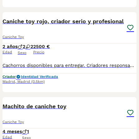
7
Caniche toy rojo, criador serio y profesional
Caniche Toy
2 años
2
2
2500 €
Edad
Precio
Sexo
Cachorros disponibles para entregar. Criadores responsables y profesionales. Desconfía de precios económicos , compraventas y demás . En nuestro criadero puedes ver a los ejemplares con sus padres y conocer dónde y cómo los criamos. Es muy importante . WEB altodelpago.es Tlf 679 67 30 10
Criador
Identidad Verificada
Madrid
,
Madrid
(0.5km)
1
1
Machito de caniche toy
Caniche Toy
4 meses
1
Edad
Sexo