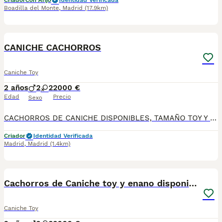
Criador
Con Afijo
Identidad Verificada
Boadilla del Monte
,
Madrid
(17.9km)
7
CANICHE CACHORROS
Caniche Toy
2 años
2
2
2000 €
Edad
Precio
Sexo
CACHORROS DE CANICHE DISPONIBLES, TAMAÑO TOY Y ENANO altodelpago.es tlf 679 67 30 10 instagram @altodelpago Centro profesional legal y autorizado, visitanos cualquier dia del año. Entregamos a nuestros ejemplares vacunados desparasitados con toda su documentación contrato de compravena garantía Pedimos seriedad. Contactar por llamada teléfonica para así darle una información más cercana y personal.
Criador
Identidad Verificada
Madrid
,
Madrid
(1.4km)
4
Cachorros de Caniche toy y enano disponibles
Caniche Toy