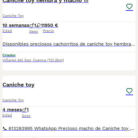
Caniche toy hembra y macho !!!
Caniche Toy
10 semanas
1
1
1950 €
Edad
Precio
Sexo
Disponibles preciosos cachorritos de caniche toy hembra y macho un verdadero encanto se entregarán primera semana de septiembre con toda la vacunación completa, para que se. Vallan fuertes y sanos con sus nuevas familias estos cachorritos que estás viendo en las fotos ya que son actuales de los cachorros disponibles, para más información no dudes en pedirnos información estaremos encantados de poderte ayudar. Un saludo Hembra 2200
Criador
Villares del Saz
,
Cuenca
(121.2km)
16
1
Caniche toy
Caniche Toy
4 meses
1
Edad
Sexo
📞 613283995 WhatsApp Precioso macho de Caniche toy todo un espectáculo de cachorro , su nombre es Rojito Entregamos nuestros pequeños cachorritos con todas las garantías y cuidados necesarios , disponemos de núcleo zoológico para crianza y venta de nuestros cachorros . ✅Desparasitaciones y vacunas correspondientes a su edad . ✅Cartilla de vacunación . ✅Revisiones veterinarias . ✅Garantías víricas de 15 días . ✅Garantías genéticas de un año . Seriedad , confianza y bienestar animal son nuestra prioridad . También ofrecemos transporte propio para nuestros pequeños cachorros a toda la península , el pago lo podéis hacer contra reembolso . (con coste adicional) . Mandamos a toda España . Toledo, Málaga, Alicante, Valencia, Bilbao, Asturias, Vizcaya, Barcelona, Tarragona, Sevilla, Murcia, Valladolid, Ávila, Salamanca etc... Disponemos de varias razas Si no esta la raza que queréis llámanos , intentaremos encontrártela , trabajamos con los mejores criadores de España .