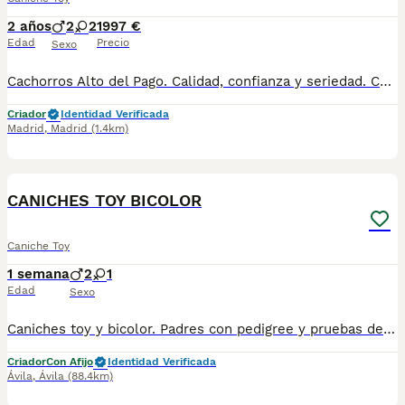
2 años
2
2
1997 €
Edad
Precio
Sexo
Cachorros Alto del Pago. Calidad, confianza y seriedad. Contacto : 679 67 30 10 Web : altodelpago.es Instagram : @altodelpago
Criador
Identidad Verificada
Madrid
,
Madrid
(1.4km)
8
CANICHES TOY BICOLOR
Caniche Toy
1 semana
2
1
Edad
Sexo
Caniches toy y bicolor. Padres con pedigree y pruebas de ADN. Perros probados con muy buen caracter y sociables. Cria familiar
Criador
Con Afijo
Identidad Verificada
Ávila
,
Ávila
(88.4km)