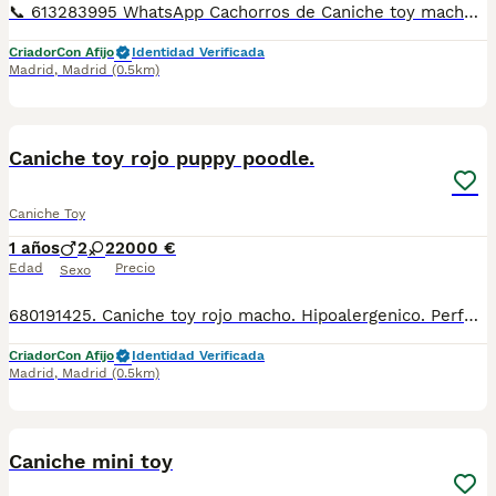
📞 613283995 WhatsApp Cachorros de Caniche toy machos y hembras de color rojo Entregamos nuestros pequeños cachorritos con todas las garantías y cuidados necesarios , disponemos de núcleo zoológico para crianza y venta de nuestros cachorros . ✅Desparasitaciones y vacunas correspondientes a su edad . ✅Cartilla de vacunación . ✅Revisiones veterinarias . ✅Garantías víricas de 15 días . ✅Garantías genéticas de un año . Seriedad , confianza y bienestar animal son nuestra prioridad . También ofrecemos transporte propio para nuestros pequeños cachorros a toda la península , el pago lo podéis hacer contra reembolso . (con coste adicional) . Mandamos a toda España . Disponemos de varias razas Si no esta la raza que queréis llámanos , intentaremos encontrártela , trabajamos con los mejores criadores de España .
Criador
Con Afijo
Identidad Verificada
Madrid
,
Madrid
(0.5km)
3
Caniche toy rojo puppy poodle.
Caniche Toy
1 años
2
2
2000 €
Edad
Precio
Sexo
680191425. Caniche toy rojo macho. Hipoalergenico. Perfecto color rojo pimenton sin manchas, sin prognatismo, Entregados vacunados, desparasitados, con pedigre, garantia de salud virica y congenita, sanos y felices. And we speak english 659158297. Criadero familiar y cria responsable con la mejor alimentacion, y cuidados veterinarios en extensos corrales de juego y ejercicio. Cachorros muy socializados con personas y otros perros. Criamos Caniche toy, Pomeranias, Bichon maltes coreano, Maltipoo, Crestado chino, Mastin napolitano. Envios a: Andalucía: Almería, Cádiz, Córdoba, Granada, Huelva, Jaén, Málaga, Sevilla. Aragón: Huesca, Teruel, Zaragoza. Principado de Asturias: Asturias. Cantabria: Cantabria. Castilla y León: Ávila, Burgos, León, Palencia, Salamanca, Segovia, Soria, Valladolid, Zamora. Castilla-La Mancha: Albacete, Ciudad Real, Cuenca, Guadalajara, Toledo. Cataluña: Barcelona, Girona, Lleida, Tarragona. Comunidad Valenciana: Alicante, Castellón, Valencia. Extremadura: Badajoz, Cáceres. Galicia: A Coruña, Lugo, Ourense, Pontevedra. Comunidad de Madrid: Madrid. Región de Murcia: Murcia. Comunidad Foral de Navarra: Navarra. País Vasco: Álava, Bizkaia, Gipuzkoa. La Rioja: La Rioja.
Criador
Con Afijo
Identidad Verificada
Madrid
,
Madrid
(0.5km)
13
1
Caniche mini toy