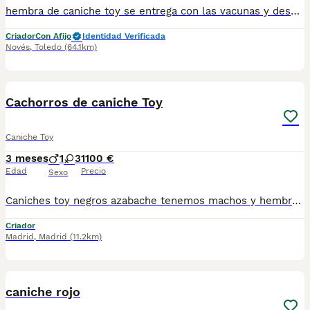
hembra de caniche toy se entrega con las vacunas y desparasitaciones correspondientes a su edad. puede venir a verlo sin compromiso escríbenos a 698979889 y le mandamos la foto actual Le enseñamos a los padres
Criador
Con Afijo
Identidad Verificada
Novés
,
Toledo
(64.1km)
4
Cachorros de caniche Toy
Caniche Toy
3 meses
1
3
1100 €
Edad
Precio
Sexo
Caniches toy negros azabache tenemos machos y hembras ,distintos colores Nuestros cachorros nacen y crecen en un ambiente familiar ,sin jaulas ,con un respeto y exclusiva cria,somos respetuosos con el tiempo de destete ,cada cachorro necesita su tiempo.. Destetamos con un pienso de alta calidad , Cachorros revisados ,desde el nacimiento ,hasta la entrega por un veterinario competente ,buscando siempre el bienestar de nuestros animales.. Sociabilizados y equilibrados tanto padres como cachorros Se entregan con todo el protocolo veterinario legal,y garantías por escrito completas.. Tenemos servicio de entrega personalizado a cualquier punto de España,directo.. El precio puede cambiar tanto en sexo como en características del cachorro. Dejanos tú teléfono y te mandamos toda la información fotos y vídeos ..
Criador
Madrid
,
Madrid
(11.2km)
1
1
caniche rojo