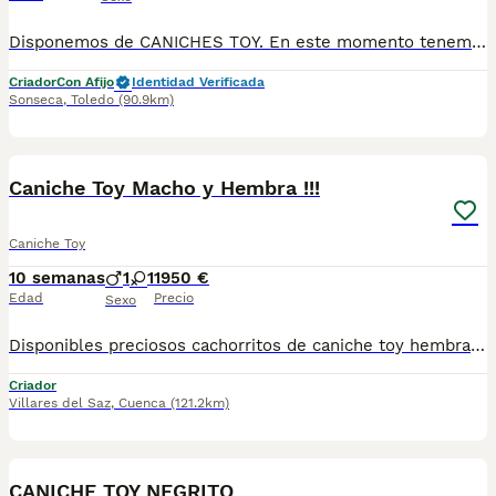
Disponemos de CANICHES TOY. En este momento tenemos en color negro, color apricot/rojo y color chocolate. Son cachorros nacionales, criados por nosotros, en nuestro centro, con pedigrí, Inscritos en el Libro de Orígenes Canino de España de la Federación Cinologica, se entregan con una garantía sanitaria escrita y contrato de compraventa, desparasitados y vacunados (con su cartilla sanitaria). Lo ideal es venir al criadero, conocer la camada, interactuar con ellos, ver comportamiento, carácter, etc y valorar. Si se decide visitar el criadero, ruego sea previa cita para dedicarles el tiempo que necesiten y aclararles las dudas. Padres a la vista en el criadero y excelente carácter, de 3,100 kilos el padre y 2,900 kilos la madre aproximadamente. A los padres les hemos realizado pruebas genéticas con marcadores de ADN para determinar que están libres de una serie de enfermedades: √ Hipocatalasia (Afecta al Sistema Digestivo). √ PRA (Atrofia Progresiva de Retina). √ Enfermedad de Von-Willebrands tipo 1 (Trastorno Hemorrágico). √ Hiperuricemia (HUU) (Trastorno del Sistema Urinario). √ La Osteocondrodisplasia (TOC) (Afecta al Sistema Esquelético). √ La Heterocigosidad. √ Gangliosidosis (GM2 Type II) (Afecta al Sistema Nervioso). √ Mielopatía Degenerativa, DM (Afecta al Sistema Nervioso). √ PRCD (Degeneración Progresiva de Órganos Sensoriales). √ Encefalopatía neonatal (Afecta al desarrollo del Sistema Nervioso). LLAMENOS Y LES INFORMAMOS AL 609369666 Estamos en Sonseca. Toledo POSIBILIDAD DE PAGAR A PLAZOS
Criador
Con Afijo
Identidad Verificada
Sonseca
,
Toledo
(90.9km)
6
Caniche Toy Macho y Hembra !!!
Caniche Toy
10 semanas
1
1
1950 €
Edad
Precio
Sexo
Disponibles preciosos cachorritos de caniche toy hembra y macho un verdadero encanto se entregarán primera semana de septiembre con toda la vacunación completa, para que se. Vallan fuertes y sanos con sus nuevas familias estos cachorritos que estás viendo en las fotos ya que son actuales de los cachorros disponibles, para más información no dudes en pedirnos información estaremos encantados de poderte ayudar. Un saludo Hembra 2200
Criador
Villares del Saz
,
Cuenca
(121.2km)
1
1
CANICHE TOY NEGRITO