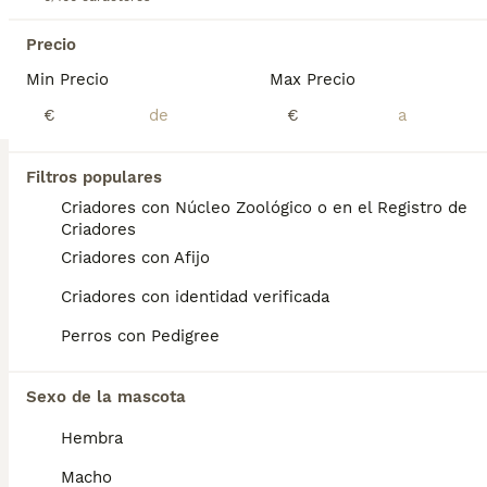
Precioso caniche mini particolor. Se entrega a partir de los 2 meses con: - Pasaporte. - Microchip. - 2 vacunas - 3 desparasitaciones. - Contrato y garantías. - Revisión veterinaria. - Kit de iniciación. Más información o visitas por: Instagram: @rincondorado2024 Móvil: 605 42 66 91 Ven a conocernos.
Precio
Criador
Identidad Verificada
Min Precio
Max Precio
Paradinas de San Juan
,
Salamanca
(137.2km)
€
€
3
1
BOOST
Caniche Toy
Filtros populares
Criadores con Núcleo Zoológico o en el Registro de
Caniche Toy
Criadores
9 semanas
2
2
Criadores con Afijo
Edad
Sexo
Criadores con identidad verificada
Desde "lg bully Criadores" Tenemos disponible 2 machitos y 2 hembrasde Caniche Económico. ♂️ 2 Machitos ♀️ 2 hembras Se entregan con: 🔹Chip 🔹Garantía Sanitaria 🔹Contrato 🔹Vacuna y Desparasitados según edad 📍Sonseca (Toledo) 📍Tlf:652190089 y 652189965 NO DUDES EN PREGUNTAR
Perros con Pedigree
Criador
Identidad Verificada
Sonseca
,
Toledo
(90.9km)
Sexo de la mascota
1
Hembra
BOOST
Caniche toy
Macho