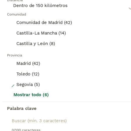
misma categoría.
Distancia
corazones y hogares de muchas personas. También suelen
ser buenos en la pista de exposición gracias a su
ANUNCIOS PROMOCIONADOS
disposición para realizar tareas y por su alegría general.
Comunidad
BOOST
Comunidad de Madrid (42)
Lee nuestra
página de consejos de compra de Caniche Toy
para obtener información sobre esta raza de perro.
Castilla-La Mancha (14)
Castilla y León (8)
Provincia
Madrid (42)
Toledo (12)
8
Segovia (5)
Mostrar todo (6)
CANICHE PARTICOLOR
Palabra clave
Caniche Toy
3 semanas
1
1300 €
Edad
Precio
Sexo
0/100 caracteres