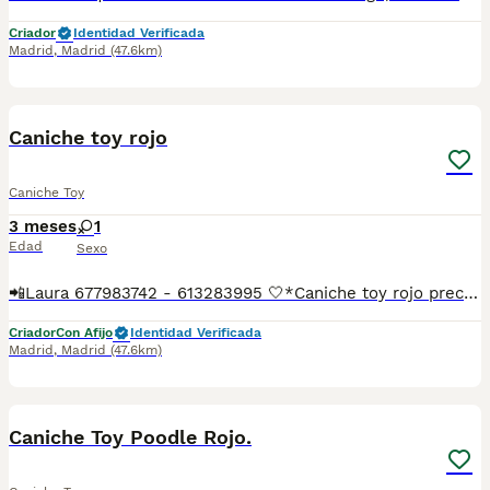
Criador
Identidad Verificada
Madrid
,
Madrid
(47.6km)
1
1
Caniche toy rojo
Caniche Toy
3 meses
1
Edad
Sexo
📲Laura 677983742 - 613283995 🤍*Caniche toy rojo precioso macho*🤍 ¿Buscas un nuevo compañero para tu hogar? ❤️ Tenemos preciosos cachorros listos para encontrar una familia responsable. ✅ Vacunados ✅ Desparasitados ✅ Cartilla sanitaria ✅ Garantías incluidas ✅ Máxima atención y cuidado Se hacen envíos a toda España: Andalucía: Almería, Cádiz, Córdoba, Granada, Huelva, Jaén, Málaga, Sevilla.Aragón: Huesca, Teruel, Zaragoza.Asturias: Oviedo.Baleares: Palma.Canarias: Las Palmas de Gran Canaria, Santa Cruz de Tenerife.Cantabria: Santander.Castilla-La Mancha: Albacete, Ciudad Real, Cuenca, Guadalajara, Toledo.Castilla y León: Ávila, Burgos, León, Palencia, Salamanca, Segovia, Soria, Valladolid, Zamora.Cataluña: Barcelona, Gerona (Girona), Lérida (Lleida), Tarragona.Comunidad Valenciana: Alicante, Castellón de la Plana, Valencia.Extremadura: Badajoz, Cáceres.Galicia: La Coruña (A Coruña), Lugo, Orense (Ourense), Pontevedra.La Rioja: Logroño.Madrid: Madrid.Murcia: Murcia.Navarra: Pamplona.País Vasco: Bilbao (Vizcaya), San Sebastián (Guipúzcoa), Vitoria (Álava). 🐾 Cachorros sanos, sociables y criados con mucho cariño. 📲 ¡Pregunta sin compromiso por disponibilidad, fotos y precios por mensaje privado!
Criador
Con Afijo
Identidad Verificada
Madrid
,
Madrid
(47.6km)
3
Caniche Toy Poodle Rojo.