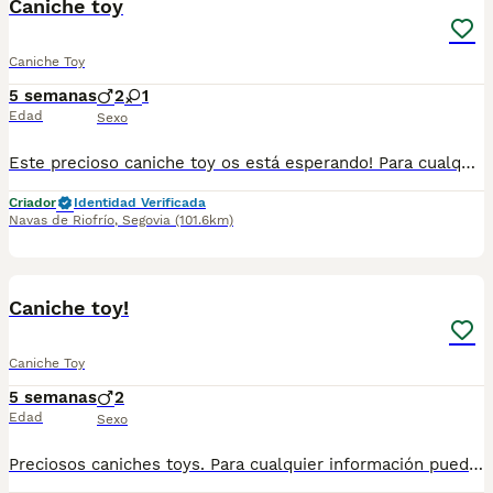
Caniche toy
Caniche Toy
5 semanas
2
1
Edad
Sexo
Este precioso caniche toy os está esperando! Para cualquier información pueden contactar en el 632 109 444.
Criador
Identidad Verificada
Navas de Riofrío
,
Segovia
(101.6km)
1
1
Caniche toy!
Caniche Toy
5 semanas
2
Edad
Sexo
Preciosos caniches toys. Para cualquier información puedes contactar en el 632 109 444. Para entregar a finales de agosto.