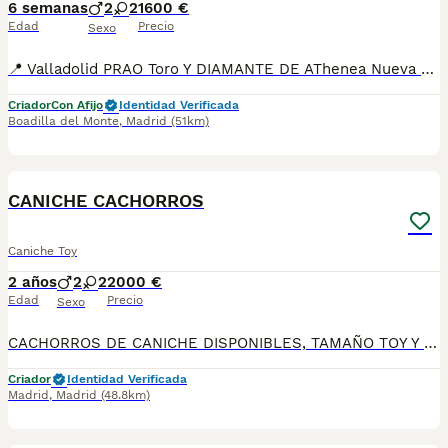
6 semanas
2
2
1600 €
Edad
Precio
Sexo
📍 Valladolid PRAO Toro Y DIAMANTE DE AThenea Nueva camada disponible de caniches Machos y hembras disponibles Criados en ambiente familiar y socializados desde el primer momento , cuentan con una morfología estupenda, y una gran caracter Se entregan con Dos meses Dos vacunas Cartilla de vacunación Desparasitaciones Revisión veterinaria Garantias por escrito Posibilidad de chip y pasaporte Posibilidad de transporte No te quedes sin una de estas maravillas Información ☎️ reservas 34 635 87 39 14
Criador
Con Afijo
Identidad Verificada
Boadilla del Monte
,
Madrid
(51km)
7
CANICHE CACHORROS
Caniche Toy
2 años
2
2
2000 €
Edad
Precio
Sexo
CACHORROS DE CANICHE DISPONIBLES, TAMAÑO TOY Y ENANO altodelpago.es tlf 679 67 30 10 instagram @altodelpago Centro profesional legal y autorizado, visitanos cualquier dia del año. Entregamos a nuestros ejemplares vacunados desparasitados con toda su documentación contrato de compravena garantía Pedimos seriedad. Contactar por llamada teléfonica para así darle una información más cercana y personal.
Criador
Identidad Verificada
Madrid
,
Madrid
(48.8km)
4