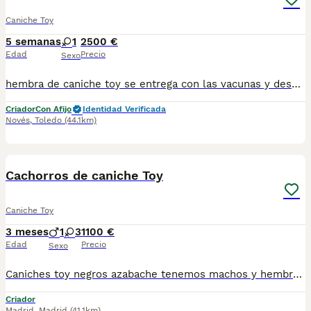
Caniche Toy
5 semanas
1
2500 €
Edad
Precio
Sexo
hembra de caniche toy se entrega con las vacunas y desparasitaciones correspondientes a su edad. puede venir a verlo sin compromiso escríbenos a 698979889 y le mandamos la foto actual Le enseñamos a los padres
Criador
Con Afijo
Identidad Verificada
Novés
,
Toledo
(44.1km)
4
Cachorros de caniche Toy
Caniche Toy
3 meses
1
3
1100 €
Edad
Precio
Sexo
Caniches toy negros azabache tenemos machos y hembras ,distintos colores Nuestros cachorros nacen y crecen en un ambiente familiar ,sin jaulas ,con un respeto y exclusiva cria,somos respetuosos con el tiempo de destete ,cada cachorro necesita su tiempo.. Destetamos con un pienso de alta calidad , Cachorros revisados ,desde el nacimiento ,hasta la entrega por un veterinario competente ,buscando siempre el bienestar de nuestros animales.. Sociabilizados y equilibrados tanto padres como cachorros Se entregan con todo el protocolo veterinario legal,y garantías por escrito completas.. Tenemos servicio de entrega personalizado a cualquier punto de España,directo.. El precio puede cambiar tanto en sexo como en características del cachorro. Dejanos tú teléfono y te mandamos toda la información fotos y vídeos ..
Criador
Madrid
,
Madrid
(41.1km)