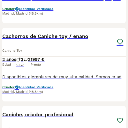
Criador
Identidad Verificada
Madrid
,
Madrid
(48.8km)
7
Cachorros de Caniche toy / enano
Caniche Toy
2 años
3
2
1997 €
Edad
Precio
Sexo
Disponibles ejemplares de muy alta calidad. Somos criadores con muchos años de experiencia en la raza, responsables y entregamos nuestros ejemplares con toda su documentación en regla Pedimos seriedad Contacto : 679 67 30 10 Web : altodelpago.es Instagram : @altodelpago
Criador
Identidad Verificada
Madrid
,
Madrid
(48.8km)
5
Caniche, criador profesional