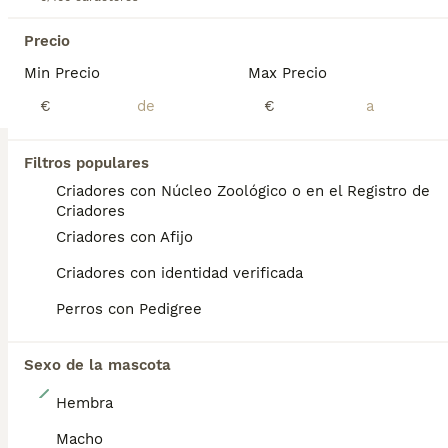
Edad
Precio
Sexo
Precio
Disponibles cachorros de Caniche criados con atención y cuidados desde sus primeros días. Muy bien socializados, acostumbrados al entorno familiar y con carácter alegre, inteligente y muy cariñoso. Padres con buena tipicidad racial y temperamento equilibrado. Se entregan: * Desparasitados interna y externamente * Con mínimo dos vacunas * Pasaporte veterinario en regla * Microchip * Contrato de compraventa y asesoramiento Raza ideal para compañía, muy obediente, adaptable y perfecta para convivencia tanto en piso como en casa. Enviamos a toda España y gestionamos toda la documentación necesaria para Baleares y Canarias. Para más información, fotos o reservas, contactar por teléfono o mensaje. Solo personas responsables.
Min Precio
Max Precio
Criador
Identidad Verificada
€
€
Las Rozas de Madrid
,
Madrid
(57.2km)
TODOS LOS ANUNCIOS
Filtros populares
PRO
Criadores con Núcleo Zoológico o en el Registro de
Criadores
Criadores con Afijo
Criadores con identidad verificada
Perros con Pedigree
Sexo de la mascota
6
Hembra
Caniche toy roja
Macho