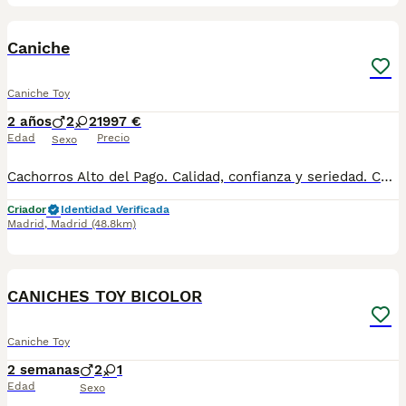
4
Caniche
Caniche Toy
2 años
2
2
1997 €
Edad
Precio
Sexo
Cachorros Alto del Pago. Calidad, confianza y seriedad. Contacto : 679 67 30 10 Web : altodelpago.es Instagram : @altodelpago
Criador
Identidad Verificada
Madrid
,
Madrid
(48.8km)
8
CANICHES TOY BICOLOR
Caniche Toy
2 semanas
2
1
Edad
Sexo