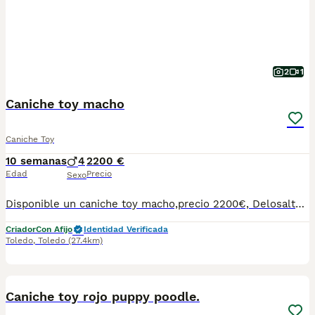
2
1
Caniche toy macho
Caniche Toy
10 semanas
4
2200 €
Edad
Precio
Sexo
Disponible un caniche toy macho,precio 2200€, Delosaltosdevalparaiso somos criadores éticos y familiares en Toledo capital,nuestros caniches viven en casa con nosotros con las mejores comodidades y con mucho cariño, nuestros cachorros se entregan perfectamente sociabilizados y en perfectas condiciones de salud. Los cachorros se entregan: Con chip y cartilla a nombre del comprador, desparasitados y vacunados,con contrato de compra venta con garantías víricas,congenitas,padres con pruebas de enfermedades hederitarias y totalmente sociabilizados. Contacto por WhatsApp o llamada al teléfono 647203729 https://www.delosaltosdevalparaiso.com
Criador
Con Afijo
Identidad Verificada
Toledo
,
Toledo
(27.4km)
3
Caniche toy rojo puppy poodle.