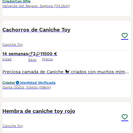
Criador
Con Afijo
Valverde del Majano
,
Segovia
(114.2km)
4
Cachorros de Caniche Toy
Caniche Toy
14 semanas
2
1
1500 €
Edad
Precio
Sexo
Preciosa camada de Caniche 🐩 criados con muchos mimos y atenciones bajo supervisión de nuestros veterinarios. Se entregan con vacunación correspondiente a su edad desparasitados interna y externamente, chip ...ofrecemos asesoramiento para encontrar tu cachorro ideal. Se entregan a partir de los 2 meses de edad, contrato de compraventa con garantías viricas y congénitas. No dudes en pedir información o cita previa para visitarnos. Precio segun características del cachorro, color género tamaño...etc
Criador
Identidad Verificada
Santa Olalla
,
Toledo
(58km)
1
1
Hembra de caniche toy rojo
Caniche Toy