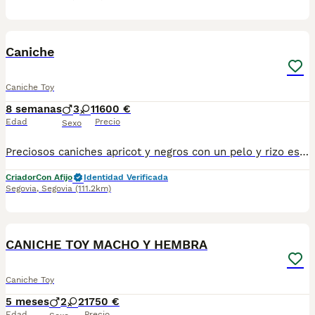
7
Caniche
Caniche Toy
8 semanas
3
1
1600 €
Edad
Precio
Sexo
Preciosos caniches apricot y negros con un pelo y rizo especial . Ideales para alérgicos por su crecimiento continuo. Criados en ambientes familiar y responsable. Perritos sociales y alegres. Se pueden ver sin compromiso en nuestro de entrega. Núcleo zoológico propio y más de 15 años de experiencia en cría y selección. Se entregan con: ✔️vacunas acordes a su edad ✔️desparasitados ✔️cartilla de vacunación ✔️pasaporte y chip ✔️garantía sanitaria por escrito ✔️pack de pienso ✔️Transportin para su viaje Escríbenos 650132470/677031944
Criador
Con Afijo
Identidad Verificada
Segovia
,
Segovia
(111.2km)
5
1
CANICHE TOY MACHO Y HEMBRA
Caniche Toy
5 meses
2
2
1750 €
Edad
Precio