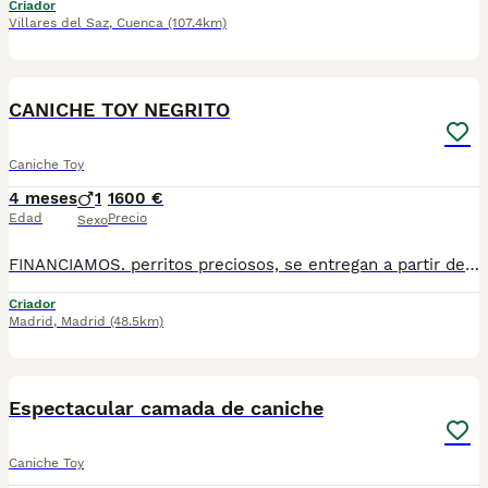
Criador
Villares del Saz
,
Cuenca
(107.4km)
1
1
CANICHE TOY NEGRITO
Caniche Toy
4 meses
1
1600 €
Edad
Precio
Sexo
FINANCIAMOS. perritos preciosos, se entregan a partir de 2 meses y medio de edad, con mínimo 2 vacunas y 2 desparasitaciones. Se entregan con garantía vírica y genética. Con el microchip, su cartilla oficial, contrato de compra y factura. Compra responsablemente en un criador especializado, oficial y homologado con núcleo zoológico. Llámanos para más información. Los precios varían en función de la raza, edad, color y línea del cachorros
Criador
Madrid
,
Madrid
(48.5km)
6
1
Espectacular camada de caniche
Caniche Toy