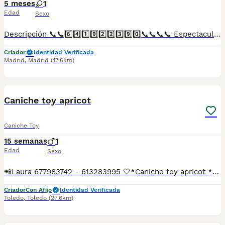
5 meses
1
Edad
Sexo
Descripción 📞📞6️⃣4️⃣1️⃣9️⃣2️⃣2️⃣3️⃣9️⃣0️⃣📞📞📞📞 Espectaculares camadas de perritos de caniche toy nacionales descendientes de las mejores líneas de sangre. Disponibles tanto hembras como machos. Las camadas están bajo supervisión veterinaria desde su nacimiento hasta que son entregadas a su nueva familia. Criados por un equipo de profesionales y mejores personas que, con más de 20 años de experiencia , cuidan a los animales por vocación, aplicando una cría ética y responsable para que cada cachorro se desarrolle con la mejor salud y con un buen temperamento. Todos los cachorritos se entregan con unos dos meses y medio de edad y sus vacunas correspondientes, desparasitados interna y externamente, con certificado de salud, y garantía tanto por enfermedad vírica como congénito genética. Posibilidad de entregar en toda España mediante transporte propio preparado para animales y con chofer privado. Los precios pueden variar según las características y morfología de cada cachorro. Añádenos al whats app o llámanos, y encantados atenderemos todas tus dudas y consultas. Teléfono / Whats app: 641 92 23 90
Criador
Identidad Verificada
Madrid
,
Madrid
(47.6km)
1
1
Caniche toy apricot
Caniche Toy
15 semanas
1
Edad
Sexo
📲Laura 677983742 - 613283995 🤍*Caniche toy apricot *🤍 ¿Buscas un nuevo compañero para tu hogar? ❤️ Tenemos preciosos cachorros listos para encontrar una familia responsable. ✅ Vacunados ✅ Desparasitados ✅ Cartilla sanitaria ✅ Garantías incluidas ✅ Máxima atención y cuidado Se hacen envíos a toda España: Andalucía: Almería, Cádiz, Córdoba, Granada, Huelva, Jaén, Málaga, Sevilla.Aragón: Huesca, Teruel, Zaragoza.Asturias: Oviedo.Baleares: Palma.Canarias: Las Palmas de Gran Canaria, Santa Cruz de Tenerife.Cantabria: Santander.Castilla-La Mancha: Albacete, Ciudad Real, Cuenca, Guadalajara, Toledo.Castilla y León: Ávila, Burgos, León, Palencia, Salamanca, Segovia, Soria, Valladolid, Zamora.Cataluña: Barcelona, Gerona (Girona), Lérida (Lleida), Tarragona.Comunidad Valenciana: Alicante, Castellón de la Plana, Valencia.Extremadura: Badajoz, Cáceres.Galicia: La Coruña (A Coruña), Lugo, Orense (Ourense), Pontevedra.La Rioja: Logroño.Madrid: Madrid.Murcia: Murcia.Navarra: Pamplona.País Vasco: Bilbao (Vizcaya), San Sebastián (Guipúzcoa), Vitoria (Álava). 🐾 Cachorros sanos, sociables y criados con mucho cariño. 📲 ¡Pregunta sin compromiso por disponibilidad, fotos y precios por mensaje privado!
Criador
Con Afijo
Identidad Verificada
Toledo
,
Toledo
(27.6km)
3