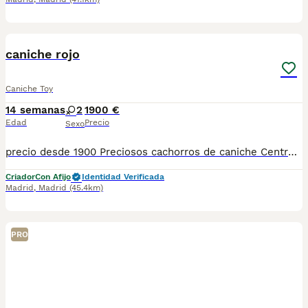
1
1
caniche rojo
Caniche Toy
14 semanas
2
1900 €
Edad
Precio
Sexo
precio desde 1900 Preciosos cachorros de caniche Centro Canino zazacan es mucho más que un centro de cría , es una familia comprometida con el bienestar animal y la cría responsable, por ello todos nuestros bebés nacen y se crían en nuestras instalaciones , asegurando así un correcto desarrollo y una magnífica socialización, consiguiendo en cada ejemplar un carácter juguetón y extrovertido algo primordial para su adaptación como un miembro más en tu familia . Se entregan con sus correspondientes vacunas a la edad de cada cachorro, desparasitación, microchip implantado y carnet de primo vacunación. Garantía congénita y vírica por contrato. Nuestros cachorros son nacionales y criados en ambiente familiar. Nos avala la seriedad y profesionalidad. Estamos muy comprometidos con el bienestar animal, por ello cada cachorro recibe cuidados personalizados y supervisión constante, asegurando su bienestar y felicidad desde el primer día. Hacemos envíos a toda España con empresa de transporte privado, proporcionando un viaje confortable y ofreciendo las atenciones necesarias a nuestros bebés . Se puede ver sin compromiso con cita previa. Si quieres más información no dudes en contactar con nosotros Mostrar número de teléfono 622220217
Criador
Con Afijo
Identidad Verificada
Madrid
,
Madrid
(45.4km)
PRO