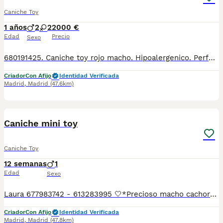
Caniche Toy
1 años
2
2
2000 €
Edad
Precio
Sexo
680191425. Caniche toy rojo macho. Hipoalergenico. Perfecto color rojo pimenton sin manchas, sin prognatismo, Entregados vacunados, desparasitados, con pedigre, garantia de salud virica y congenita, sanos y felices. And we speak english 659158297. Criadero familiar y cria responsable con la mejor alimentacion, y cuidados veterinarios en extensos corrales de juego y ejercicio. Cachorros muy socializados con personas y otros perros. Criamos Caniche toy, Pomeranias, Bichon maltes coreano, Maltipoo, Crestado chino, Mastin napolitano. Envios a: Andalucía: Almería, Cádiz, Córdoba, Granada, Huelva, Jaén, Málaga, Sevilla. Aragón: Huesca, Teruel, Zaragoza. Principado de Asturias: Asturias. Cantabria: Cantabria. Castilla y León: Ávila, Burgos, León, Palencia, Salamanca, Segovia, Soria, Valladolid, Zamora. Castilla-La Mancha: Albacete, Ciudad Real, Cuenca, Guadalajara, Toledo. Cataluña: Barcelona, Girona, Lleida, Tarragona. Comunidad Valenciana: Alicante, Castellón, Valencia. Extremadura: Badajoz, Cáceres. Galicia: A Coruña, Lugo, Ourense, Pontevedra. Comunidad de Madrid: Madrid. Región de Murcia: Murcia. Comunidad Foral de Navarra: Navarra. País Vasco: Álava, Bizkaia, Gipuzkoa. La Rioja: La Rioja.
Criador
Con Afijo
Identidad Verificada
Madrid
,
Madrid
(47.6km)
13
1
Caniche mini toy
Caniche Toy
12 semanas
1
Edad
Sexo
Laura 677983742 - 613283995 🤍*Precioso macho cachorro de Caniche mini toy , no llegara a los kilos de adulto tacita de te *🤍 ¿Buscas un nuevo compañero para tu hogar? ❤️ Tenemos preciosos cachorros listos para encontrar una familia responsable. ✅ Vacunados ✅ Desparasitados ✅ Cartilla sanitaria ✅ Garantías incluidas ✅ Máxima atención y cuidado Se hacen envíos a toda España: Andalucía: Almería, Cádiz, Córdoba, Granada, Huelva, Jaén, Málaga, Sevilla.Aragón: Huesca, Teruel, Zaragoza.Asturias: Oviedo.Baleares: Palma.Canarias: Las Palmas de Gran Canaria, Santa Cruz de Tenerife.Cantabria: Santander.Castilla-La Mancha: Albacete, Ciudad Real, Cuenca, Guadalajara, Toledo.Castilla y León: Ávila, Burgos, León, Palencia, Salamanca, Segovia, Soria, Valladolid, Zamora.Cataluña: Barcelona, Gerona (Girona), Lérida (Lleida), Tarragona.Comunidad Valenciana: Alicante, Castellón de la Plana, Valencia.Extremadura: Badajoz, Cáceres.Galicia: La Coruña (A Coruña), Lugo, Orense (Ourense), Pontevedra.La Rioja: Logroño.Madrid: Madrid.Murcia: Murcia.Navarra: Pamplona.País Vasco: Bilbao (Vizcaya), San Sebastián (Guipúzcoa), Vitoria (Álava). 🐾 Cachorros sanos, sociables y criados con mucho cariño. 📲 ¡Pregunta sin compromiso por disponibilidad, fotos y precios por mensaje privado!
Criador
Con Afijo
Identidad Verificada
Madrid
,
Madrid
(47.8km)