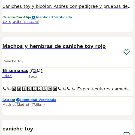
Caniches toy y bicolor. Padres con pedigree y pruebas de ADN. Perros probados con muy buen caracter y sociables. Cria familiar
Criador
Con Afijo
Identidad Verificada
Ávila
,
Ávila
(109.4km)
4
Machos y hembras de caniche toy rojo
Caniche Toy
15 semanas
2
1
Edad
Sexo
📞📞6️⃣4️⃣1️⃣9️⃣2️⃣2️⃣3️⃣9️⃣0️⃣📞📞📞📞 Espectaculares camadas de perritos de machos y hembras de caniche toy pero corto y pelo largo nacionales descendientes de las mejores líneas de sangre. Disponibles tanto hembras como machos. Las camadas están bajo supervisión veterinaria desde su nacimiento hasta que son entregadas a su nueva familia. Criados por un equipo de profesionales y mejores personas que, con más de 20 años de experiencia , cuidan a los animales por vocación, aplicando una cría ética y responsable para que cada cachorro se desarrolle con la mejor salud y con un buen temperamento. Todos los cachorritos se entregan con unos dos meses y medio de edad y sus vacunas correspondientes, desparasitados interna y externamente, con certificado de salud, y garantía tanto por enfermedad vírica como congénito genética. Posibilidad de entregar en toda España mediante transporte propio preparado para animales y con chofer privado. Los precios pueden variar según las características y morfología de cada cachorro. Añádenos al whats app o llámanos, y encantados atenderemos todas tus dudas y consultas. Teléfono / Whats app: 641 92 23 90
Criador
Identidad Verificada
Madrid
,
Madrid
(47.6km)
1
caniche toy