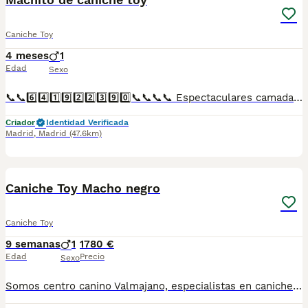
Caniche Toy
4 meses
1
Edad
Sexo
📞📞6️⃣4️⃣1️⃣9️⃣2️⃣2️⃣3️⃣9️⃣0️⃣📞📞📞📞 Espectaculares camadas de perritos de caniche toy nacionales descendientes de las mejores líneas de sangre. Disponibles tanto hembras como machos. Las camadas están bajo supervisión veterinaria desde su nacimiento hasta que son entregadas a su nueva familia. Criados por un equipo de profesionales y mejores personas que, con más de 20 años de experiencia , cuidan a los animales por vocación, aplicando una cría ética y responsable para que cada cachorro se desarrolle con la mejor salud y con un buen temperamento. Todos los cachorritos se entregan con unos dos meses y medio de edad y sus vacunas correspondientes, desparasitados interna y externamente, con certificado de salud, y garantía tanto por enfermedad vírica como congénito genética. Posibilidad de entregar en toda España mediante transporte propio preparado para animales y con chofer privado. Los precios pueden variar según las características y morfología de cada cachorro. Añádenos al whats app o llámanos, y encantados atenderemos todas tus dudas y consultas. Teléfono / Whats app: 641 92 23 90
Criador
Identidad Verificada
Madrid
,
Madrid
(47.6km)
5
Caniche Toy Macho negro
Caniche Toy
9 semanas
1
1780 €
Edad
Precio
Sexo
Somos centro canino Valmajano, especialistas en caniche Toy situados en Segovia. Ofertamos una camada de gran calidad en la cual queda disponible un macho color negro para entregar la semana entre el 5 y el 12 de agosto. Se entrega con inscripción en LOE para obtener pedigrí como perro de compañía (pedigrí para cría/show 400€ de manera opcional), garantía (6 meses enfermedades congénitas y 15 días víricas), dos primeras revisiones veterinarias con vacunas y desparasitaciones al día y pasaporte con microchip. Consulta con nosotros y te asesoramos encantados. Puedes conocer más sobre nosotros en nuestra cuenta de instagram @valmajanocentro o en nuestra página web www.valmajano.com