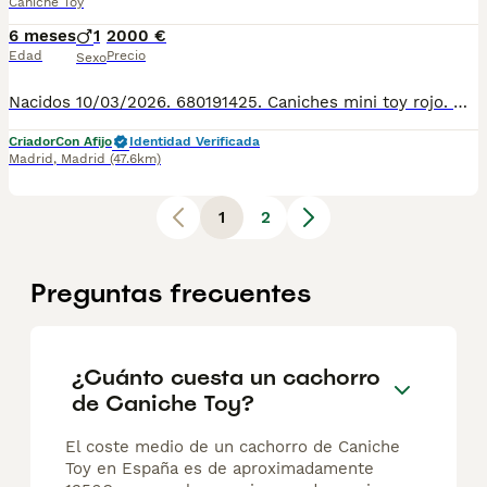
Caniche Toy
6 meses
1
2000 €
Edad
Precio
Sexo
Nacidos 10/03/2026. 680191425. Caniches mini toy rojo. Hipoalergenico. Perfecto color rojo pimenton, sin prognatismo. Entregados vacunados, desparasitados, con pedigre, garantia de salud virica y congenita, sanos y felices. And we speak english 659158297. Criadero familiar y cria responsable con la mejor alimentacion, y cuidados veterinarios en extensos corrales de juego y ejercicio. Cachorros muy socializados con personas y otros perros. Criamos Caniche toy, Pomeranias, Bichon maltes, Maltipoo, Crestado chino, Mastin napolitano. Envios a: Andalucía: Almería, Cádiz, Córdoba, Granada, Huelva, Jaén, Málaga, Sevilla. Aragón: Huesca, Teruel, Zaragoza. Principado de Asturias: Asturias. Cantabria: Cantabria. Castilla y León: Ávila, Burgos, León, Palencia, Salamanca, Segovia, Soria, Valladolid, Zamora. Castilla-La Mancha: Albacete, Ciudad Real, Cuenca, Guadalajara, Toledo. Cataluña: Barcelona, Girona, Lleida, Tarragona. Comunidad Valenciana: Alicante, Castellón, Valencia. Extremadura: Badajoz, Cáceres. Galicia: A Coruña, Lugo, Ourense, Pontevedra. Comunidad de Madrid: Madrid. Región de Murcia: Murcia. Comunidad Foral de Navarra: Navarra. País Vasco: Álava, Bizkaia, Gipuzkoa. La Rioja: La Rioja.
Criador
Con Afijo
Identidad Verificada
Madrid
,
Madrid
(47.6km)
1
2
Preguntas frecuentes
¿Cuánto cuesta un cachorro
de Caniche Toy?
El coste medio de un cachorro de Caniche
Toy en España es de aproximadamente