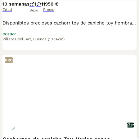
10 semanas
1
1
1950 €
Edad
Precio
Sexo
Disponibles preciosos cachorritos de caniche toy hembra y macho un verdadero encanto se entregarán primera semana de septiembre con toda la vacunación completa, para que se. Vallan fuertes y sanos con sus nuevas familias estos cachorritos que estás viendo en las fotos ya que son actuales de los cachorros disponibles, para más información no dudes en pedirnos información estaremos encantados de poderte ayudar. Un saludo Hembra 2200
Criador
Villares del Saz
,
Cuenca
(107.4km)
PRO
2