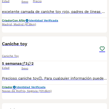
Edad
Precio
Sexo
excelente camada de caniche toy rojo, padres de líneas muy selectas, con los mejores pedigríes de la actualidad, cachorros preciosos 📞689810407 INFORMACION📞
Criador
Con Afijo
Identidad Verificada
Madrid
,
Madrid
(47.8km)
1
1
Caniche toy
Caniche Toy
5 semanas
3
2
Edad
Sexo
Precioso caniche toy🫠. Para cualquier información puedes contactar en el teléfono 632 109 444. Entrega disponible para finales de agosto.
Criador
Identidad Verificada
Navas de Riofrío
,
Segovia
(101.6km)
1
1