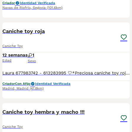
Criador
Identidad Verificada
Navas de Riofrío
,
Segovia
(101.6km)
26
1
Caniche toy roja
Caniche Toy
12 semanas
1
Edad
Sexo
Laura 677983742 - 613283995 🤍*Preciosa caniche toy roja hembra , no llegara de adulta a los dos kilos 100 *🤍 ¿Buscas un nuevo compañero para tu hogar? ❤️ Tenemos preciosos cachorros listos para encontrar una familia responsable. ✅ Vacunados ✅ Desparasitados ✅ Cartilla sanitaria ✅ Garantías incluidas ✅ Máxima atención y cuidado Se hacen envíos a toda España: Andalucía: Almería, Cádiz, Córdoba, Granada, Huelva, Jaén, Málaga, Sevilla.Aragón: Huesca, Teruel, Zaragoza.Asturias: Oviedo.Baleares: Palma.Canarias: Las Palmas de Gran Canaria, Santa Cruz de Tenerife.Cantabria: Santander.Castilla-La Mancha: Albacete, Ciudad Real, Cuenca, Guadalajara, Toledo.Castilla y León: Ávila, Burgos, León, Palencia, Salamanca, Segovia, Soria, Valladolid, Zamora.Cataluña: Barcelona, Gerona (Girona), Lérida (Lleida), Tarragona.Comunidad Valenciana: Alicante, Castellón de la Plana, Valencia.Extremadura: Badajoz, Cáceres.Galicia: La Coruña (A Coruña), Lugo, Orense (Ourense), Pontevedra.La Rioja: Logroño.Madrid: Madrid.Murcia: Murcia.Navarra: Pamplona.País Vasco: Bilbao (Vizcaya), San Sebastián (Guipúzcoa), Vitoria (Álava). 🐾 Cachorros sanos, sociables y criados con mucho cariño. 📲 ¡Pregunta sin compromiso por disponibilidad, fotos y precios por mensaje privado!
Criador
Con Afijo
Identidad Verificada
Madrid
,
Madrid
(47.8km)
9
1
Caniche toy hembra y macho !!!
Caniche Toy