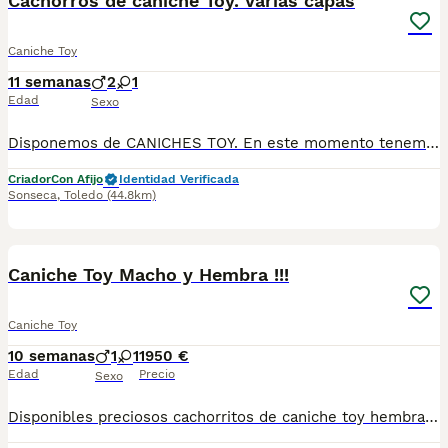
Cachorros de caniche Toy. Varias capas
Caniche Toy
11 semanas
2
1
Edad
Sexo
Disponemos de CANICHES TOY. En este momento tenemos en color negro, color apricot/rojo y color chocolate. Son cachorros nacionales, criados por nosotros, en nuestro centro, con pedigrí, Inscritos en el Libro de Orígenes Canino de España de la Federación Cinologica, se entregan con una garantía sanitaria escrita y contrato de compraventa, desparasitados y vacunados (con su cartilla sanitaria). Lo ideal es venir al criadero, conocer la camada, interactuar con ellos, ver comportamiento, carácter, etc y valorar. Si se decide visitar el criadero, ruego sea previa cita para dedicarles el tiempo que necesiten y aclararles las dudas. Padres a la vista en el criadero y excelente carácter, de 3,100 kilos el padre y 2,900 kilos la madre aproximadamente. A los padres les hemos realizado pruebas genéticas con marcadores de ADN para determinar que están libres de una serie de enfermedades: √ Hipocatalasia (Afecta al Sistema Digestivo). √ PRA (Atrofia Progresiva de Retina). √ Enfermedad de Von-Willebrands tipo 1 (Trastorno Hemorrágico). √ Hiperuricemia (HUU) (Trastorno del Sistema Urinario). √ La Osteocondrodisplasia (TOC) (Afecta al Sistema Esquelético). √ La Heterocigosidad. √ Gangliosidosis (GM2 Type II) (Afecta al Sistema Nervioso). √ Mielopatía Degenerativa, DM (Afecta al Sistema Nervioso). √ PRCD (Degeneración Progresiva de Órganos Sensoriales). √ Encefalopatía neonatal (Afecta al desarrollo del Sistema Nervioso). LLAMENOS Y LES INFORMAMOS AL 609369666 Estamos en Sonseca. Toledo POSIBILIDAD DE PAGAR A PLAZOS
Criador
Con Afijo
Identidad Verificada
Sonseca
,
Toledo
(44.8km)
6
Caniche Toy Macho y Hembra !!!
Caniche Toy
10 semanas
1
1
1950 €
Edad
Precio
Sexo
Disponibles preciosos cachorritos de caniche toy hembra y macho un verdadero encanto se entregarán primera semana de septiembre con toda la vacunación completa, para que se. Vallan fuertes y sanos con sus nuevas familias estos cachorritos que estás viendo en las fotos ya que son actuales de los cachorros disponibles, para más información no dudes en pedirnos información estaremos encantados de poderte ayudar. Un saludo Hembra 2200