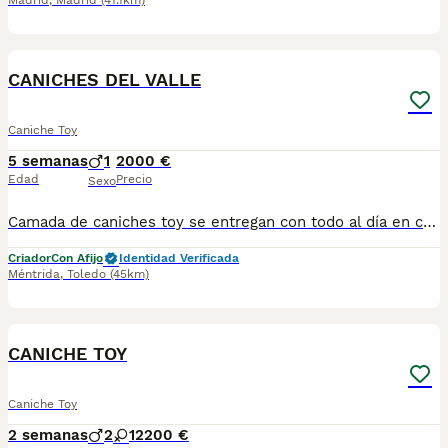
Madrid
,
Madrid
(41.1km)
1
CANICHES DEL VALLE
Caniche Toy
5 semanas
1
2000 €
Edad
Precio
Sexo
Camada de caniches toy se entregan con todo al día en cuanto a vacunación, desparasitación interna y externa, microchip y pasaporte con procedencia lícita de centro canino profesional. Revisión veterinaria. Nos dedicamos profesionalmente al mundo del cachorro desde hace más de 17 años ,centro canino del Valle caprice, es nuestro nombre , criadores profesionales , residencia canina y veterinarios, que mejor sitio para adquirir tu nuevo miembro familiar. Núcleo de cria ES450990000078 Pueden encontrarnos de igual modo en la pagina oficial de la canina de España como uno de los pocos criadores recomendados y registrados , www.rsce.es Los precios son desde más IVA según cachorro, camada y época. Pregunten disponibilidad y precios Pregunten sin compromiso , y le damos cita para venir a ver a los peques a nuestro centro canino, pueden ver nuestras referencias como mejor criadero en Google , y redes sociales así como en nuestra web Web www.delvallecaprice.com
Criador
Con Afijo
Identidad Verificada
Méntrida
,
Toledo
(45km)
5
CANICHE TOY
Caniche Toy
2 semanas
2
1
2200 €