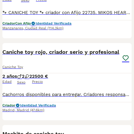
Sexo
🐾 CANICHE TOY 🐾 criador con Afijo 22735. MIKOS HEART Caniches Toy hembra y macho criados en ambiente familiar. Muy cariñosos, equilibrados y sociables • Afijo: MIKOS HEART • Núcleo zoológico: Sí • Criada familiar • Tamaño Toy (se pueden ver padres) 🔴 Se entrega con: •Vacunas al día • Desparasitación interna y externa • Cartilla veterinaria ✅Cachorros criados en ambiente familiar. Criador socio de la Real Sociedad Canina de España 🇪🇸 Afijo 22735 y núcleo zoológico en vigor. Ejemplares de gran calidad, de las mejores líneas actuales de la raza. Todo demostrable. Fotos y vídeos reales no adquiridos ni manipulados en redes sociales. Los cachorros se entregan con todo al día. Para más información no dude en ponerse en contacto en número de teléfono.
Criador
Con Afijo
Identidad Verificada
Manzanares
,
Ciudad Real
(114.3km)
7
Caniche toy rojo, criador serio y profesional
Caniche Toy
2 años
2
2
2500 €
Edad
Precio
Sexo
Cachorros disponibles para entregar. Criadores responsables y profesionales. Desconfía de precios económicos , compraventas y demás . En nuestro criadero puedes ver a los ejemplares con sus padres y conocer dónde y cómo los criamos. Es muy importante . WEB altodelpago.es Tlf 679 67 30 10
Criador
Identidad Verificada
Madrid
,
Madrid
(47.6km)
1
1
Machito de caniche toy