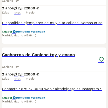
Caniche Toy
2 años
2
2
2000 €
Edad
Precio
Sexo
Disponibles ejemplares de muy alta calidad. Somos criadores con muchos años de experiencia en la raza, responsables y entregamos nuestros ejemplares con toda su documentación en regla Pedimos seriedad Contacto : 679 67 30 10 Web : altodelpago.es Instagram : @altodelpago
Criador
Identidad Verificada
Madrid
,
Madrid
(48.8km)
4
Cachorros de Caniche toy y enano
Caniche Toy
2 años
2
2
2000 €
Edad
Precio
Sexo
Contacto : 679 67 30 10 Web : altodelpago.es Instagram : @altodelpago Criados en ambiente familiar, en plena naturaleza. Se entregan con toda su documentación y cartilla. Posibilidad de visitarnos cualquier dia del año. Pedimos seriedad y responsabilidad.
Criador
Identidad Verificada
Madrid
,
Madrid
(48.8km)