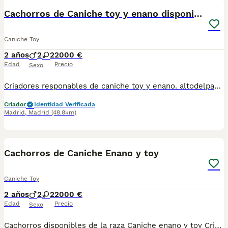
Cachorros de Caniche toy y enano disponibles
Caniche Toy
2 años
2
2
2000 €
Edad
Precio
Sexo
Criadores responables de caniche toy y enano. altodelpago.es @altodelpago tlf 679 67 30 10 Contacta con nosotros para obtener una información más detallada y saber disponibilidad de nuestros ejemplares. pedimos seriedad
Criador
Identidad Verificada
Madrid
,
Madrid
(48.8km)
4
Cachorros de Caniche Enano y toy
Caniche Toy
2 años
2
2
2000 €
Edad
Precio
Sexo
Cachorros disponibles de la raza Caniche enano y toy Criadores responsables y profesionales. Exigimos seriedad. Posibilidad de ver a los ejemplares en su lugar de nacimiento junto con sus padres. Se entregan con toda su documentación en regla. tlf 679 67 30 10 preferimos una llamada teléfonica para resolver dudas, pero podeis conocernos en altodelpago.es intagram@altodelpago