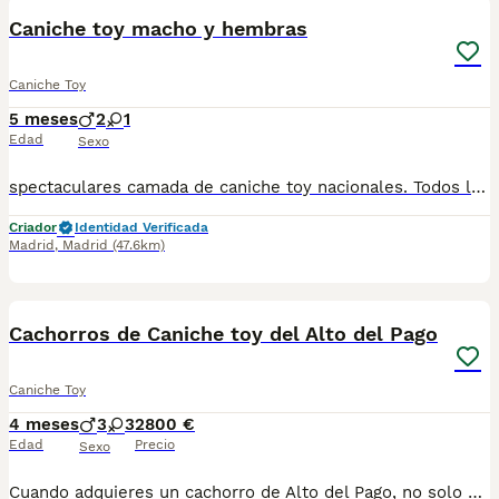
Caniche toy macho y hembras
Caniche Toy
5 meses
2
1
Edad
Sexo
spectaculares camada de caniche toy nacionales. Todos los cachorritos se entregan con unos dos meses y medio de edad y sus vacunas correspondientes, desparasitados interna y externamente, con certificado de salud, y garantía tanto por enfermedad vírica como congénito genética. Posibilidad de entregar en toda España mediante transporte propio preparado para animales y con chofer privado. Los precios pueden variar según las características y morfología de cada cachorro. Añádenos al whatsapp o llámanos, y encantados atenderemos todas tus dudas y consultas. Teléfono / Whatsapp: 641 92 23 90
Criador
Identidad Verificada
Madrid
,
Madrid
(47.6km)
9
Cachorros de Caniche toy del Alto del Pago
Caniche Toy
4 meses
3
3
2800 €
Edad
Precio
Sexo
Cuando adquieres un cachorro de Alto del Pago, no solo estás incorporando un perro a tu vida… estás eligiendo una forma de criar basada en la excelencia, la transparencia y el respeto absoluto por cada ejemplar. En nuestro criadero trabajamos con una selección muy cuidada de líneas, priorizando siempre la salud, el carácter y la estabilidad del cachorro. Cada camada es planificada con criterio, sin prisas y con un seguimiento constante desde el primer día. Creemos en hacer las cosas bien y en enseñarlas tal cual son. Por eso, abrimos las puertas de nuestra casa, mostramos nuestro día a día y acompañamos a cada familia con total cercanía y honestidad durante todo el proceso. Somos profesionales con todas las licencias en regla para poder ejercer esta maravillosa actividad, y no tenemos intermediarios, para adquirir un ejemplar de ALTO DEL PAGO, debes tratar personalmente con nosotros, venir a nuestra casa, donde conoceras nuestras espectaculares instalaciones, verás a los padres de los cachorros junto a los pequeñajos y podrás escoger a tu compañero. Los cachorros se entregan siempre con su completa documentación, microchip implantado, certificados de salud de los progenitores, vacunados y desparasitados. visita nuestra web altodelpago.es o conocenos en redes sociales : instagram @altodelpago Teléfono de atención al cliente : 679 67 30 10