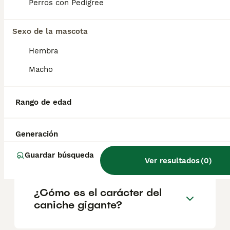
geográfica. Es fundamental acudir a
Perros con Pedigree
criadores responsables que garanticen la
salud y el bienestar de los animales.
Informarse bien y comparar opciones antes
Sexo de la mascota
de comprometerse siempre es la mejor
Hembra
decisión.
Macho
¿Cuáles son los 3 tamaños
de caniche?
Rango de edad
Generación
¿Cuánto cuesta un caniche
grande?
Guardar búsqueda
Ver resultados
(
0
)
¿Cómo es el carácter del
caniche gigante?