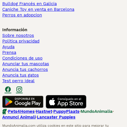
Bulldog Francés en Galicia
Caniche Toy en venta en Barcelona
Perros en adopcion
Información
Sobre nosotros
Politica privacidad
Ayuda
Prensa
Condiciones de uso
Anunciar tus mascotas
Anuncia tus cachorros
Anuncia tus gatos
Test perro ideal
Pets4Homes
Hastnet
PuppyPlaats
MundoAnimalia
Annunci Animali
Lancaster Puppies
MundoAnimalia.com utiliza cookies en este sitio para mejorar tu