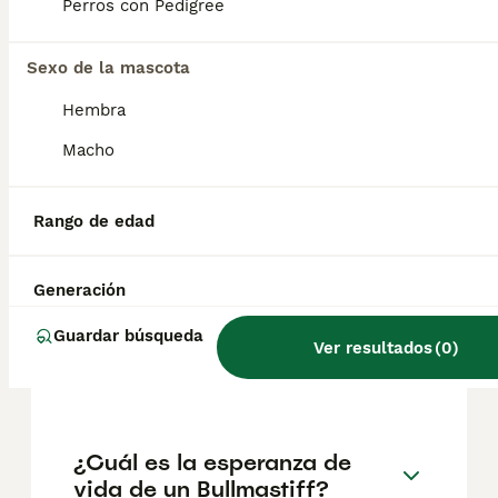
pueden variar según factores como el
Perros con Pedigree
pedigrí, la reputación del criador y la
ubicación.
Sexo de la mascota
Hembra
¿Cómo es el carácter del
Bullmastiff con los niños?
Macho
Rango de edad
¿Cuántos tipos de
bullmastiff existen?
Generación
Guardar búsqueda
¿Cuántas horas duerme un
Ver resultados
(
0
)
bullmastiff?
¿Cuál es la esperanza de
vida de un Bullmastiff?