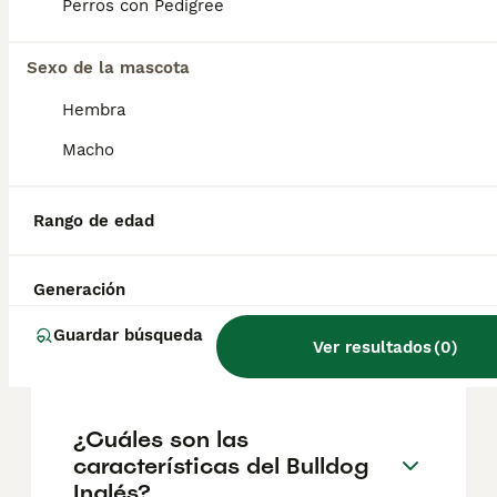
según factores como el pedigrí, la
Perros con Pedigree
reputación del criador y la ubicación.
Sexo de la mascota
¿Cuáles son las ventajas de
Hembra
tener un bulldog inglés?
Macho
¿Cuánto es lo máximo que
Rango de edad
vive un Bulldog Inglés?
Generación
¿Cuántos tipos de bulldog
Guardar búsqueda
Ver resultados
(
0
)
hay?
¿Cuáles son las
características del Bulldog
Inglés?