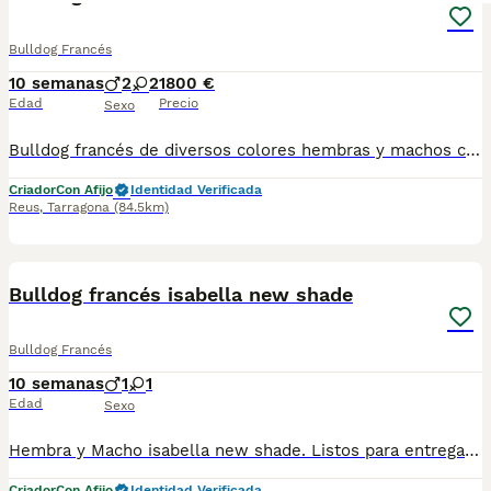
Bulldog Francés
10 semanas
2
2
1800 €
Edad
Precio
Sexo
Bulldog francés de diversos colores hembras y machos criados en ambiente familiar con cartilla sanitaria vacuna chip desparasitación con garantía víricas y congenitas
Criador
Con Afijo
Identidad Verificada
Reus
,
Tarragona
(84.5km)
1
Bulldog francés isabella new shade
Bulldog Francés
10 semanas
1
1
Edad
Sexo
Hembra y Macho isabella new shade. Listos para entregar. Más información fotos vídeos y precios por Whatsap 643805355
Criador
Con Afijo
Identidad Verificada