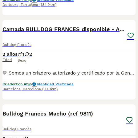
Deltebre
,
Tarragona
(134.9km)
6
Camada BULLDOG FRANCES disponible - AQUANATURA
Bulldog Francés
2 años
1
2
Edad
Sexo
💛 Somos un criadero autorizado y certificado por la Generalitat de Catalunya. VEN A VERLOS PERSONALMENTE 📌 Estamos en la calle Roger de Flor 45, muy cerca del Arc de Triomf de Barcelona, de Lunes a Sábados, desde las 10h hasta las 21:00h. MAS INFO ☎️ 933095977 📱 685878504 FOTOS Y VIDEOS 💻 www.aquanatura.es 🚙 HACEMOS ENVIOS Se entregan vacunados, desparasitados interna y externamente, con microchip y su registro, con cartilla sanitaria y contrato de garantías, bajo la supervisión de nuestro equipo veterinario.
Criador
Con Afijo
Identidad Verificada
Barcelona
,
Barcelona
(99.9km)
9
Bulldog Frances Macho (ref 9811)
Bulldog Francés