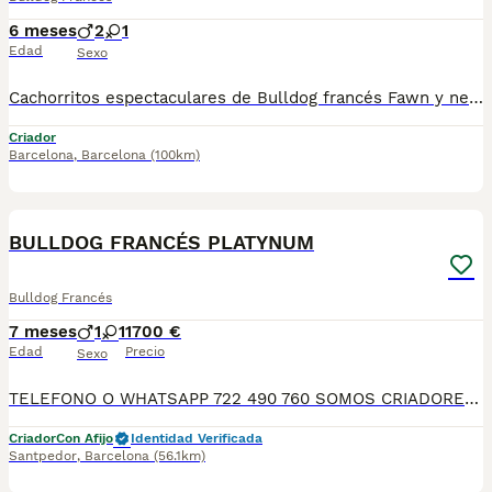
6 meses
2
1
Edad
Sexo
Cachorritos espectaculares de Bulldog francés Fawn y negro, machos y hembras de un mes de edad. Se entregan a partir de los dos meses de edad con las vacunas correspondientes a la edad, revisados por nuestro veterinario, desparasitados, con su cartilla veterinaria, microchip y garantía vírica y genética por escrito, muy bien cuidados, muy sanos, criados en entorno familiar. Ven a verlos sin compromiso cualquier día de la semana incluidos festivos. . Disponemos de centro con numero zoológico T-2500116
Criador
Barcelona
,
Barcelona
(100km)
5
BULLDOG FRANCÉS PLATYNUM
Bulldog Francés
7 meses
1
1
1700 €
Edad
Precio
Sexo
TELEFONO O WHATSAPP 722 490 760 SOMOS CRIADORES DIRECTOS SIN INTERMEDIARIOS! MAS DE 20 AÑOS EN EL SECTOR NOS AVALAN, VALORANDO NO SOLO LA CRIA RESPONSABLE SI NO TAMBIEN LA SELECCIÓN PARA MEJORAR LA RAZA DURANTE TODOS ESTOS AÑOS. NUESTROS CACHORROS SE ENTREGAN PREVIAMENTE REVISADOS POR UN VETERINARIO PROFESIONAL Y BAJO LOS MAS ESTRICTOS CONTROLES DE SALUD, HACEMOS HINCAPIÉ EN SU SOCIABILIZACIÓN PARA SU CORRECTO DESARROLLO NEUROLOGICO! Y OS ASESORAMOS ANTES DURANTE Y DESPUES DE LA ENTREGA PARA QUE TODO SEA LO MAS AFABLE Y FACIL POSIBLE DURANTE LA ADAPTACION! NUESTROS BEBE SE ENTREGAN A PARTIR DE LOS DOS MESES CON SUS VACUNAS AL DIA, DESPARASITADOS Y CON GARANTIAS DE SALUD, MICROCHIP Y CARTILLA DE VACUNACION! SI BUSCAS UN COMPAÑERO SANO Y EQUILIBRADO ESTE ES EL LUGAR, TE ASESORAREMOS DURANTE TODO EL PROCESO NO DUDES EN CONSULTAR POR NUESTROS PEQUES AL 722 490 760
Criador
Con Afijo
Identidad Verificada
Santpedor
,
Barcelona
(56.1km)