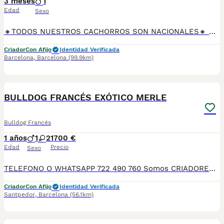
3 meses
1
Edad
Sexo
🔸TODOS NUESTROS CACHORROS SON NACIONALES🔸 Se entregan con sus vacunas, desparasitaciones internas y externas, microchip y su registro, cartilla sanitaria, contrato de garantías, toda su documentación legal y factura. ✅ Somos un criadero familiar autorizado y certificado por la Generalitat de Catalunya bajo el número de Núcleo Zoológico G25/00314. 💙 Con más de 30 años promoviendo la cría responsable. PARA MÁS INFORMACIÓN: ☎️ TIENDA 933095977 📱 CRIADERO 685878504 📱 WHATSAPP 674320847 🐶 Puedes conocer a los cachorros en persona (cita previa) 💻 Fotos y vídeos www.aquanatura.es 🚙 Hacemos envíos 💰 Financiamos 📌 Calle Roger de Flor 45, muy cerca del Arc de Triomf de Barcelona, de Lunes a Sábados.
Criador
Con Afijo
Identidad Verificada
Barcelona
,
Barcelona
(99.9km)
3
BULLDOG FRANCÉS EXÓTICO MERLE
Bulldog Francés
1 años
1
2
1700 €
Edad
Precio
Sexo
TELEFONO O WHATSAPP 722 490 760 Somos CRIADORES PROFESIONALES, CON NÚCLEO ZOOLÓGICO PROPIO. Seleccionamos para tener los mejores ejemplares tanto a nivel morfología como a nivel de salud y comportamiento. Nuestros cachorros crecen en un ambiente familiar, con unas condiciones higiénico-sanitarias excepcionales y totalmente socializados, tanto con otros animales como con las personas, para garantizar su bienestar animal. No dudes en consultar sobre disponibilidad de entrega, reserva y sus características, Nuestros cachorros se entregan: DESPARASITADOS INTERNA Y EXTERNAMENTE CON SUS VACUNAS AL DÍA CORRESPONDIENTES POR EDAD CARTILLA DE VACUNACIÓN Y GARANTIA COMPLETA DE SALUD ( VÍRICAS, GENÉTICAS Y HEREDITARIASñ) POR ESCRITO! PARA MAS INFORMACIÓN, FOTOS/VIDEOS O CONSULTAS LLAMANOS O ESCRIBENOS POR WHATSAPP AL 722 490 760 POSIBILIDAD DE ENTREGA PERSONALIZADA A DOMICILIO EN TODO EL TERRITORIO NACIONAL.
Criador
Con Afijo
Identidad Verificada
Santpedor
,
Barcelona
(56.1km)
7