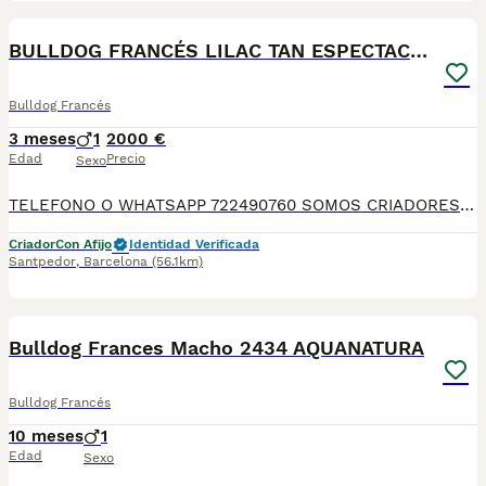
5
1
BULLDOG FRANCÉS LILAC TAN ESPECTACULAR
Bulldog Francés
3 meses
1
2000 €
Edad
Precio
Sexo
TELEFONO O WHATSAPP 722490760 SOMOS CRIADORES DIRECTOS SIN INTERMEDIARIOS! MAS DE 20 AÑOS EN EL SECTOR NOS AVALAN, VALORANDO NO SOLO LA CRIA RESPONSABLE SI NO TAMBIEN LA SELECCIÓN PARA MEJORAR LA RAZA DURANTE TODOS ESTOS AÑOS. NUESTROS CACHORROS SE ENTREGAN PREVIAMENTE REVISADOS POR UN VETERINARIO PROFESIONAL Y BAJO LOS MAS ESTRICTOS CONTROLES DE SALUD, HACEMOS HINCAPIÉ EN SU SOCIABILIZACIÓN PARA SU CORRECTO DESARROLLO NEUROLOGICO! Y OS ASESORAMOS ANTES DURANTE Y DESPUES DE LA ENTREGA PARA QUE TODO SEA LO MAS AFABLE Y FACIL POSIBLE DURANTE LA ADAPTACION! NUESTROS BEBE SE ENTREGAN A PARTIR DE LOS DOS MESES CON SUS VACUNAS AL DIA, DESPARASITADOS Y CON GARANTIAS DE SALUD, MICROCHIP Y CARTILLA DE VACUNACION! SI BUSCAS UN COMPAÑERO SANO Y EQUILIBRADO ESTE ES EL LUGAR, TE ASESORAREMOS DURANTE TODO EL PROCESO NO DUDES EN CONSULTAR POR NUESTROS PEQUES AL 722 490 760
Criador
Con Afijo
Identidad Verificada
Santpedor
,
Barcelona
(56.1km)
5
Bulldog Frances Macho 2434 AQUANATURA
Bulldog Francés
10 meses
1
Edad
Sexo