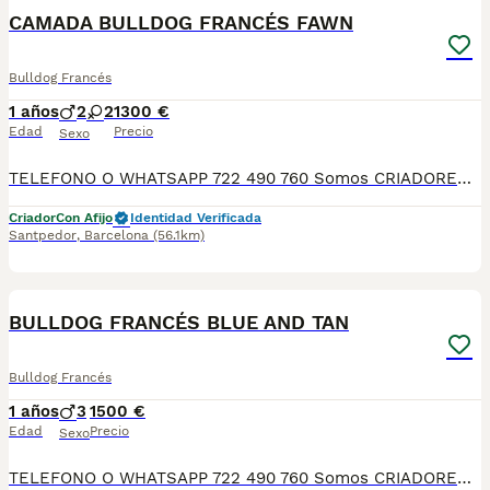
CAMADA BULLDOG FRANCÉS FAWN
Bulldog Francés
1 años
2
2
1300 €
Edad
Precio
Sexo
TELEFONO O WHATSAPP 722 490 760 Somos CRIADORES PROFESIONALES, CON NÚCLEO ZOOLÓGICO PROPIO. Seleccionamos para tener los mejores ejemplares tanto a nivel morfología como a nivel de salud y comportamiento. Nuestros cachorros crecen en un ambiente familiar, con unas condiciones higiénico-sanitarias excepcionales y totalmente socializados, tanto con otros animales como con las personas, para garantizar su bienestar animal. No dudes en consultar sobre disponibilidad de entrega, reserva y sus características, Nuestros cachorros se entregan: DESPARASITADOS INTERNA Y EXTERNAMENTE CON SUS VACUNAS AL DÍA CORRESPONDIENTES POR EDAD CARTILLA DE VACUNACIÓN Y GARANTIA COMPLETA DE SALUD ( VÍRICAS, GENÉTICAS Y HEREDITARIASñ) POR ESCRITO! PARA MAS INFORMACIÓN, FOTOS/VIDEOS O CONSULTAS LLAMANOS O ESCRIBENOS POR WHATSAPP AL 722 490 760 POSIBILIDAD DE ENTREGA PERSONALIZADA A DOMICILIO EN TODO EL TERRITORIO NACIONAL.
Criador
Con Afijo
Identidad Verificada
Santpedor
,
Barcelona
(56.1km)
4
BULLDOG FRANCÉS BLUE AND TAN
Bulldog Francés
1 años
3
1500 €
Edad
Precio
Sexo
TELEFONO O WHATSAPP 722 490 760 Somos CRIADORES PROFESIONALES, CON NÚCLEO ZOOLÓGICO PROPIO. Seleccionamos para tener los mejores ejemplares tanto a nivel morfología como a nivel de salud y comportamiento. Nuestros cachorros crecen en un ambiente familiar, con unas condiciones higiénico-sanitarias excepcionales y totalmente socializados, tanto con otros animales como con las personas, para garantizar su bienestar animal. No dudes en consultar sobre disponibilidad de entrega, reserva y sus características, Nuestros cachorros se entregan: DESPARASITADOS INTERNA Y EXTERNAMENTE CON SUS VACUNAS AL DÍA CORRESPONDIENTES POR EDAD CARTILLA DE VACUNACIÓN Y GARANTIA COMPLETA DE SALUD ( VÍRICAS, GENÉTICAS Y HEREDITARIASñ) POR ESCRITO! PARA MAS INFORMACIÓN, FOTOS/VIDEOS O CONSULTAS LLAMANOS O ESCRIBENOS POR WHATSAPP AL 722 490 760 POSIBILIDAD DE ENTREGA PERSONALIZADA A DOMICILIO EN TODO EL TERRITORIO NACIONAL.