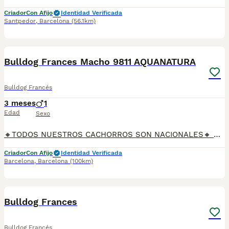
Criador
Con Afijo
Identidad Verificada
Santpedor
,
Barcelona
(56.1km)
9
Bulldog Frances Macho 9811 AQUANATURA
Bulldog Francés
3 meses
1
Edad
Sexo
🔸TODOS NUESTROS CACHORROS SON NACIONALES🔸 Se entregan con sus vacunas, desparasitaciones internas y externas, microchip y su registro, cartilla sanitaria, contrato de garantías, toda su documentación legal y factura. ✅ Somos un criadero familiar autorizado y certificado por la Generalitat de Catalunya bajo el número de Núcleo Zoológico G25/00314. 💙 Con más de 30 años promoviendo la cría responsable. PARA MÁS INFORMACIÓN: ☎️ TIENDA 933095977 📱 CRIADERO 685878504 📱 WHATSAPP 674320847 🐶 Puedes conocer a los cachorros en persona (cita previa) 💻 Fotos y vídeos www.aquanatura.es 🚙 Hacemos envíos 💰 Financiamos 📌 Calle Roger de Flor 45, muy cerca del Arc de Triomf de Barcelona, de Lunes a Sábados. AQUANATURA
Criador
Con Afijo
Identidad Verificada
Barcelona
,
Barcelona
(100km)
4
Bulldog Frances
Bulldog Francés