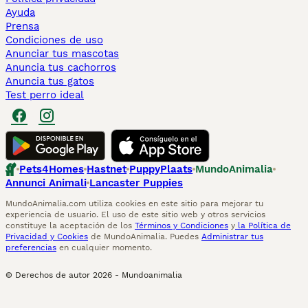
Ayuda
Prensa
Condiciones de uso
Anunciar tus mascotas
Anuncia tus cachorros
Anuncia tus gatos
Test perro ideal
Pets4Homes
Hastnet
PuppyPlaats
MundoAnimalia
Annunci Animali
Lancaster Puppies
MundoAnimalia.com utiliza cookies en este sitio para mejorar tu
experiencia de usuario. El uso de este sitio web y otros servicios
constituye la aceptación de los
Términos y Condiciones
y
la Política de
Privacidad y Cookies
de MundoAnimalia. Puedes
Administrar tus
preferencias
en cualquier momento.
© Derechos de autor
2026
-
Mundoanimalia