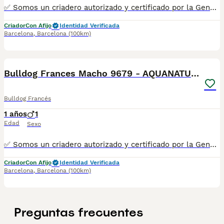
✅ Somos un criadero autorizado y certificado por la Generalitat de Catalunya bajo el número de Núcleo Zoológico G25/00314. PARA MÁS INFORMACIÓN: ☎️ 933095977 📱 685878504 / 674320847 💻 Más fotos y vídeos en nuestra web www.aquanatura.es 🚙 Hacemos envíos 📌 Calle Roger de Flor 45, muy cerca del Arc de Triomf de Barcelona, de Lunes a Sábados. Se entregan con sus vacunas, desparasitados interna y externamente, con microchip y su registro, cartilla sanitaria y contrato de garantías, documentación legal y factura.
Criador
Con Afijo
Identidad Verificada
Barcelona
,
Barcelona
(100km)
12
Bulldog Frances Macho 9679 - AQUANATURA
Bulldog Francés
1 años
1
Edad
Sexo
✅ Somos un criadero autorizado y certificado por la Generalitat de Catalunya. PARA MÁS INFORMACIÓN: ☎️ 933095977 📱 685878504 / 674320847 💻 www.aquanatura.es 🚙 Hacemos envíos 📌 Calle Roger de Flor 45, muy cerca del Arc de Triomf de Barcelona, de Lunes a Sábados, desde las 10h hasta las 20:00h. Se entregan con la mayoría de sus vacunas, desparasitados interna y externamente, con microchip y su registro, cartilla sanitaria y contrato de garantías, bajo la supervisión de nuestro equipo veterinario.
Criador
Con Afijo
Identidad Verificada
Barcelona
,
Barcelona
(100km)
Preguntas frecuentes