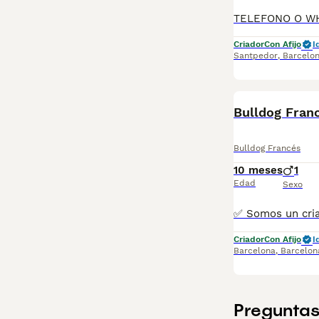
Criador
Con Afijo
I
Santpedor
,
Barcelo
Bulldog Fra
Bulldog Francés
10 meses
1
Edad
Sexo
Criador
Con Afijo
I
Barcelona
,
Barcelon
Preguntas