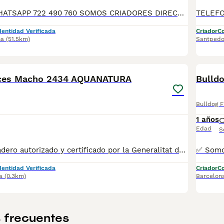
TELEFONO O WHATSAPP 722 490 760 SOMOS CRIADORES DIRECTOS SIN INTERMEDIARIOS! MAS DE 20 AÑOS EN EL SECTOR NOS AVALAN, VALORANDO NO SOLO LA CRIA RESPONSABLE SI NO TAMBIEN LA SELECCIÓN PARA MEJORAR LA RAZA DURANTE TODOS ESTOS AÑOS. NUESTROS CACHORROS SE ENTREGAN PREVIAMENTE REVISADOS POR UN VETERINARIO PROFESIONAL Y BAJO LOS MAS ESTRICTOS CONTROLES DE SALUD, HACEMOS HINCAPIÉ EN SU SOCIABILIZACIÓN PARA SU CORRECTO DESARROLLO NEUROLOGICO! Y OS ASESORAMOS ANTES DURANTE Y DESPUES DE LA ENTREGA PARA QUE TODO SEA LO MAS AFABLE Y FACIL POSIBLE DURANTE LA ADAPTACION! NUESTROS BEBE SE ENTREGAN A PARTIR DE LOS DOS MESES CON SUS VACUNAS AL DIA, DESPARASITADOS Y CON GARANTIAS DE SALUD, MICROCHIP Y CARTILLA DE VACUNACION! SI BUSCAS UN COMPAÑERO SANO Y EQUILIBRADO ESTE ES EL LUGAR, TE ASESORAREMOS DURANTE TODO EL PROCESO NO DUDES EN CONSULTAR POR NUESTROS PEQUES AL 722 490 760
dentidad Verificada
Criador
Co
na
(51.5km)
Santpedo
5
nces Macho 2434 AQUANATURA
Bulld
Bulldog 
1 años
Edad
S
✅ Somos un criadero autorizado y certificado por la Generalitat de Catalunya bajo el número de Núcleo Zoológico G25/00314. PARA MÁS INFORMACIÓN: ☎️ 933095977 📱 685878504 / 674320847 💻 Más fotos y vídeos en nuestra web www.aquanatura.es 🚙 Hacemos envíos 📌 Calle Roger de Flor 45, muy cerca del Arc de Triomf de Barcelona, de Lunes a Sábados. Se entregan con sus vacunas, desparasitados interna y externamente, con microchip y su registro, cartilla sanitaria y contrato de garantías, documentación legal y factura.
dentidad Verificada
Criador
Co
a
(0.3km)
Barcelon
 frecuentes