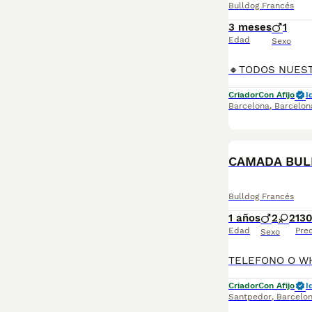
Bulldog Francés
3 meses
1
Edad
Sexo
Criador
Con Afijo
I
Barcelona
,
Barcelon
CAMADA BUL
Bulldog Francés
1 años
2
2
13
Edad
Prec
Sexo
Criador
Con Afijo
I
Santpedor
,
Barcelo