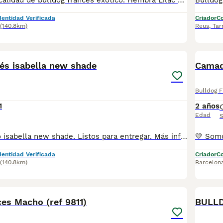
Camada en alta calidad de bulldog francés exótico. Hembra Lilac and tan disponible. Madre: Lilac and tan Padre: Isabella New shade tan. Camada nacida el 18/05/2026. Más información 643805355
dentidad Verificada
Criador
Co
(140.8km)
Reus
,
Tar
1
cés isabella new shade
Bulldog 
1
2 años
Edad
S
Hembra y Macho isabella new shade. Listos para entregar. Más información fotos vídeos y precios por Whatsap 643805355
dentidad Verificada
Criador
Co
(140.8km)
Barcelon
9
es Macho (ref 9811)
BULL