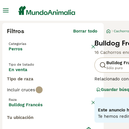
Filtros
Borrar todo
Cachorro
Bulldog F
Categorías
Perros
16 Cachorros en
Bulldog Fr
Tipo de listado
Sólo puro
En venta
Tipo de raza
Relacionado con
juguetón y afabl
Guardar bús
Incluir cruces
de compañía más
aman nada más q
Raza
pueden ser terco
Bulldog Francés
Este anuncio h
Lee nuestra
pág
Te hemos redir
Tu ubicación