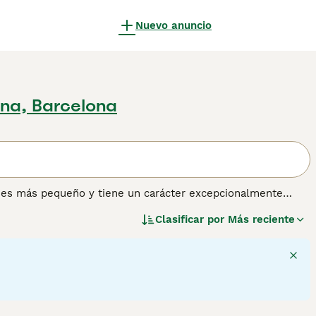
Nuevo anuncio
ona, Barcelona
s es más pequeño y tiene un carácter excepcionalmente
tornos domésticos, lo que lo convierte en uno de los perros
Clasificar por
Más reciente
del mundo. Los Frenchies anhelan mucha atención y no
entrañables es su disposición a complacer, y aunque
trata con cuidado.
nformación sobre esta raza de perro.
7