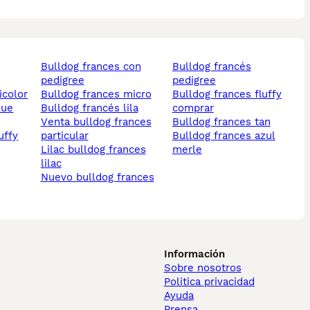
bulldog frances con
bulldog francés
pedigree
pedigree
icolor
bulldog frances micro
bulldog frances fluffy
bulldog francés lila
comprar
venta bulldog frances
bulldog frances tan
particular
bulldog frances azul
lilac bulldog frances
merle
lilac
nuevo bulldog frances
Información
Sobre nosotros
Politica privacidad
Ayuda
Prensa