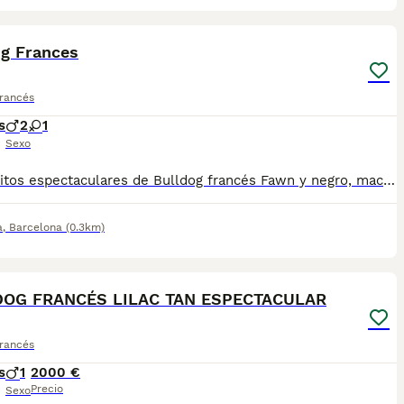
4
og Frances
Francés
s
2
1
Sexo
Cachorritos espectaculares de Bulldog francés Fawn y negro, machos y hembras de un mes de edad. Se entregan a partir de los dos meses de edad con las vacunas correspondientes a la edad, revisados por nuestro veterinario, desparasitados, con su cartilla veterinaria, microchip y garantía vírica y genética por escrito, muy bien cuidados, muy sanos, criados en entorno familiar. Ven a verlos sin compromiso cualquier día de la semana incluidos festivos. . Disponemos de centro con numero zoológico T-2500116
a
,
Barcelona
(0.3km)
5
1
OG FRANCÉS LILAC TAN ESPECTACULAR
Francés
s
1
2000 €
Precio
Sexo