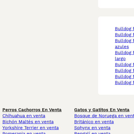
bulldog
bulldog
bulldog frances ojos
azules
bulldog francés pelo
largo
bulldog
bulldog
bulldog
bulldog
Perros Cachorros En Venta
Gatos y Gatitos En Venta
Chihuahua en venta
Bosque de Noruega en ven
Bichón Maltés en venta
Británico en venta
Yorkshire Terrier en venta
Sphynx en venta
Pomerania en venta
Bengalí en venta