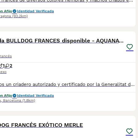
Bulldog francés de diversos colores hembras y machos criados en ambiente familiar con cartilla sanitaria vacuna chip desparasitación con garantía víricas y congenitas
n Afijo
Identidad Verificada
ragona
(93.2km)
6
Camada BULLDOG FRANCES disponible - AQUANATURA
Francés
1
2
exo
💛 Somos un criadero autorizado y certificado por la Generalitat de Catalunya. VEN A VERLOS PERSONALMENTE 📌 Estamos en la calle Roger de Flor 45, muy cerca del Arc de Triomf de Barcelona, de Lunes a Sábados, desde las 10h hasta las 21:00h. MAS INFO ☎️ 933095977 📱 685878504 FOTOS Y VIDEOS 💻 www.aquanatura.es 🚙 HACEMOS ENVIOS Se entregan vacunados, desparasitados interna y externamente, con microchip y su registro, con cartilla sanitaria y contrato de garantías, bajo la supervisión de nuestro equipo veterinario.
n Afijo
Identidad Verificada
a
,
Barcelona
(1.8km)
3
DOG FRANCÉS EXÓTICO MERLE