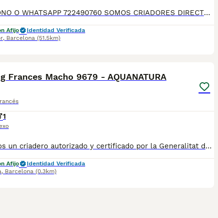
TELEFONO O WHATSAPP 722490760 SOMOS CRIADORES DIRECTOS SIN INTERMEDIARIOS! MAS DE 20 AÑOS EN EL SECTOR NOS AVALAN, VALORANDO NO SOLO LA CRIA RESPONSABLE SI NO TAMBIEN LA SELECCIÓN PARA MEJORAR LA RAZA DURANTE TODOS ESTOS AÑOS. NUESTROS CACHORROS SE ENTREGAN PREVIAMENTE REVISADOS POR UN VETERINARIO PROFESIONAL Y BAJO LOS MAS ESTRICTOS CONTROLES DE SALUD, HACEMOS HINCAPIÉ EN SU SOCIABILIZACIÓN PARA SU CORRECTO DESARROLLO NEUROLOGICO! Y OS ASESORAMOS ANTES DURANTE Y DESPUES DE LA ENTREGA PARA QUE TODO SEA LO MAS AFABLE Y FACIL POSIBLE DURANTE LA ADAPTACION! NUESTROS BEBE SE ENTREGAN A PARTIR DE LOS DOS MESES CON SUS VACUNAS AL DIA, DESPARASITADOS Y CON GARANTIAS DE SALUD, MICROCHIP Y CARTILLA DE VACUNACION! SI BUSCAS UN COMPAÑERO SANO Y EQUILIBRADO ESTE ES EL LUGAR, TE ASESORAREMOS DURANTE TODO EL PROCESO NO DUDES EN CONSULTAR POR NUESTROS PEQUES AL 722 490 760
n Afijo
Identidad Verificada
r
,
Barcelona
(51.5km)
12
og Frances Macho 9679 - AQUANATURA
Francés
1
exo
✅ Somos un criadero autorizado y certificado por la Generalitat de Catalunya. PARA MÁS INFORMACIÓN: ☎️ 933095977 📱 685878504 / 674320847 💻 www.aquanatura.es 🚙 Hacemos envíos 📌 Calle Roger de Flor 45, muy cerca del Arc de Triomf de Barcelona, de Lunes a Sábados, desde las 10h hasta las 20:00h. Se entregan con la mayoría de sus vacunas, desparasitados interna y externamente, con microchip y su registro, cartilla sanitaria y contrato de garantías, bajo la supervisión de nuestro equipo veterinario.
n Afijo
Identidad Verificada
a
,
Barcelona
(0.3km)