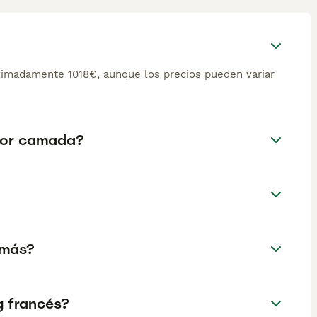
ximadamente 1018€, aunque los precios pueden variar
 por camada?
 más?
g francés?