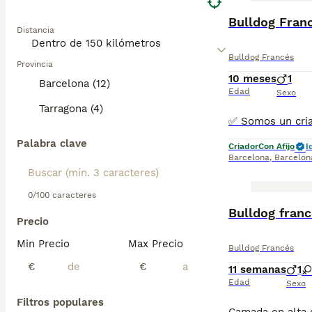
Bulldog Fra
Distancia
Bulldog Francés
Provincia
10 meses
1
Barcelona (12)
Edad
Sexo
Tarragona (4)
Palabra clave
Criador
Con Afijo
I
Barcelona
,
Barcelon
0/100 caracteres
Bulldog franc
Precio
Min Precio
Max Precio
Bulldog Francés
€
€
11 semanas
1
Edad
Sexo
Filtros populares