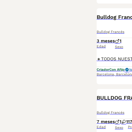
Bulldog Fra
Bulldog Francés
3 meses
1
Edad
Sexo
Criador
Con Afijo
I
Barcelona
,
Barcelon
BULLDOG FR
Bulldog Francés
7 meses
1
1
1
Edad
Pr
Sexo