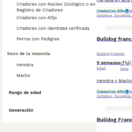
Criadores con Núcleo Zoológico o en el
Registro de Criadores
Criador
Con Afijo
I
Deltebre
,
Tarragona
Criadores con Afijo
Criadores con identidad verificada
Bulldog fran
Perros con Pedigree
Sexo de la mascota
Bulldog Francés
9 semanas
1
Hembra
Edad
Sexo
Macho
Criador
Con Afijo
I
Rango de edad
Deltebre
,
Tarragona
Generación
Bulldog Franc