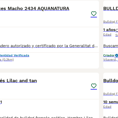
nces Macho 2434 AQUANATURA
BULLD
Bulldog 
1 años
Edad
S
✅ Somos un criadero autorizado y certificado por la Generalitat de Catalunya bajo el número de Núcleo Zoológico G25/00314. PARA MÁS INFORMACIÓN: ☎️ 933095977 📱 685878504 / 674320847 💻 Más fotos y vídeos en nuestra web www.aquanatura.es 🚙 Hacemos envíos 📌 Calle Roger de Flor 45, muy cerca del Arc de Triomf de Barcelona, de Lunes a Sábados. Se entregan con sus vacunas, desparasitados interna y externamente, con microchip y su registro, cartilla sanitaria y contrato de garantías, documentación legal y factura. AQUANATURA
dentidad Verificada
Criador
a
(0.3km)
Vilaverd
,
4
és Lilac and tan
Bulldo
Bulldog 
1
10 sem
Edad