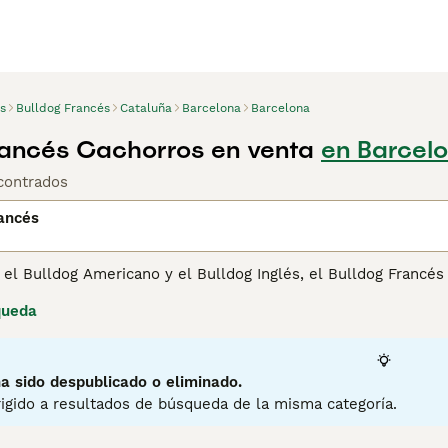
s
Bulldog Francés
Cataluña
Barcelona
Barcelona
rancés Cachorros en venta
en Barcel
contrados
ancés
 el Bulldog Americano y el Bulldog Inglés, el Bulldog Francé
e que se adapta fácilmente a diferentes estilos de vida y en
queda
 populares no solo en España sino también en otras partes 
ue pasar tiempo con sus dueños. Una de sus cualidades más 
s, se les puede enseñar a hacer cosas asombrosas si se les 
a sido despublicado o eliminado.
ina de consejos de compra de Bulldog Francés
para obtener i
igido a resultados de búsqueda de la misma categoría.
13
1