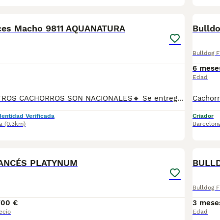
9
nces Macho 9811 AQUANATURA
Bulld
Bulldog 
6 mese
Edad
🔸TODOS NUESTROS CACHORROS SON NACIONALES🔸 Se entregan con sus vacunas, desparasitaciones internas y externas, microchip y su registro, cartilla sanitaria, contrato de garantías, toda su documentación legal y factura. ✅ Somos un criadero familiar autorizado y certificado por la Generalitat de Catalunya bajo el número de Núcleo Zoológico G25/00314. 💙 Con más de 30 años promoviendo la cría responsable. PARA MÁS INFORMACIÓN: ☎️ TIENDA 933095977 📱 CRIADERO 685878504 📱 WHATSAPP 674320847 🐶 Puedes conocer a los cachorros en persona (cita previa) 💻 Fotos y vídeos www.aquanatura.es 🚙 Hacemos envíos 💰 Financiamos 📌 Calle Roger de Flor 45, muy cerca del Arc de Triomf de Barcelona, de Lunes a Sábados. AQUANATURA
dentidad Verificada
Criador
a
(0.3km)
Barcelon
5
ANCÉS PLATYNUM
BULLD
Bulldog 
700 €
3 mese
ecio
Edad