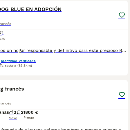
OG BLUE EN ADOPCIÓN
Francés
1
exo
Buscamos un hogar responsable y definitivo para este precioso Bulldog Francés Blue de 2 años. 💙 Es un ejemplar adulto, con una presencia preciosa y el carácter encantador que caracteriza a la raza. A sus dos años se encuentra en una etapa ideal para disfrutar de la compañía de una familia y crear un vínculo estable y duradero. ✨ Buscamos para él: • Una familia responsable y comprometida. • Un hogar donde sea considerado un miembro más de la familia. • Personas que conozcan las necesidades específicas del Bulldog Francés y puedan ofrecerle los cuidados, tiempo y atención que merece. • Un compromiso para toda la vida, sin adopciones impulsivas. La adopción se realizará de forma responsable y con seguimiento, priorizando en todo momento su bienestar y adaptación a su nuevo hogar. 📍 Ubicación: Tarragona, Barcelona 🐶 Raza: Bulldog Francés 🎨 Color: Blue 🎂 Edad: 2 años (10/06/2024) ⚥ Sexo: MACHO 💙 No buscamos simplemente una familia que lo quiera; buscamos la familia adecuada para él. 📩 Para conocer más información y valorar la adopción, contactar por mensaje privado.
Identidad Verificada
Tarragona
(83.8km)
4
g francés
Francés
anas
2
2
1800 €
Precio
Sexo