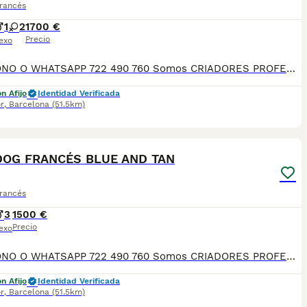
Francés
1
2
1700 €
Precio
exo
TELEFONO O WHATSAPP 722 490 760 Somos CRIADORES PROFESIONALES, CON NÚCLEO ZOOLÓGICO PROPIO. Seleccionamos para tener los mejores ejemplares tanto a nivel morfología como a nivel de salud y comportamiento. Nuestros cachorros crecen en un ambiente familiar, con unas condiciones higiénico-sanitarias excepcionales y totalmente socializados, tanto con otros animales como con las personas, para garantizar su bienestar animal. No dudes en consultar sobre disponibilidad de entrega, reserva y sus características, Nuestros cachorros se entregan: DESPARASITADOS INTERNA Y EXTERNAMENTE CON SUS VACUNAS AL DÍA CORRESPONDIENTES POR EDAD CARTILLA DE VACUNACIÓN Y GARANTIA COMPLETA DE SALUD ( VÍRICAS, GENÉTICAS Y HEREDITARIASñ) POR ESCRITO! PARA MAS INFORMACIÓN, FOTOS/VIDEOS O CONSULTAS LLAMANOS O ESCRIBENOS POR WHATSAPP AL 722 490 760 POSIBILIDAD DE ENTREGA PERSONALIZADA A DOMICILIO EN TODO EL TERRITORIO NACIONAL.
n Afijo
Identidad Verificada
r
,
Barcelona
(51.5km)
4
OG FRANCÉS BLUE AND TAN
Francés
3
1500 €
Precio
exo
TELEFONO O WHATSAPP 722 490 760 Somos CRIADORES PROFESIONALES, CON NÚCLEO ZOOLÓGICO PROPIO. Seleccionamos para tener los mejores ejemplares tanto a nivel morfología como a nivel de salud y comportamiento. Nuestros cachorros crecen en un ambiente familiar, con unas condiciones higiénico-sanitarias excepcionales y totalmente socializados, tanto con otros animales como con las personas, para garantizar su bienestar animal. No dudes en consultar sobre disponibilidad de entrega, reserva y sus características, Nuestros cachorros se entregan: DESPARASITADOS INTERNA Y EXTERNAMENTE CON SUS VACUNAS AL DÍA CORRESPONDIENTES POR EDAD CARTILLA DE VACUNACIÓN Y GARANTIA COMPLETA DE SALUD ( VÍRICAS, GENÉTICAS Y HEREDITARIASñ) POR ESCRITO! PARA MAS INFORMACIÓN, FOTOS/VIDEOS O CONSULTAS LLAMANOS O ESCRIBENOS POR WHATSAPP AL 722 490 760 POSIBILIDAD DE ENTREGA PERSONALIZADA A DOMICILIO EN TODO EL TERRITORIO NACIONAL.
n Afijo
Identidad Verificada
r
,
Barcelona
(51.5km)