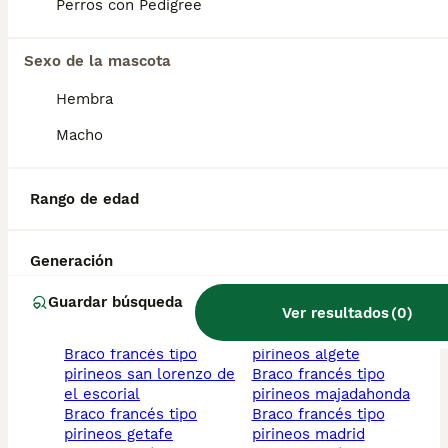
Perros con Pedigree
pirineos cuenca
braco francés tipo
braco francés tipo
pirineos moraleja de
pirineos torrijos
enmedio
Sexo de la mascota
braco francés tipo
braco francés tipo
pirineos guadarrama
pirineos navalcarnero
Hembra
braco francés tipo
braco francés tipo
pirineos talavera de la
pirineos san fernando
Macho
reina
de henares
braco francés tipo
braco francés tipo
pirineos alcorcon
pirineos collado
Rango de edad
braco francés tipo
mediano
pirineos madrid
braco francés tipo
braco francés tipo
pirineos guadalajara
Generación
pirineos avila
braco francés tipo
braco francés tipo
pirineos san sebastian
Guardar búsqueda
Ver resultados
(
0
)
pirineos rivas
de los reyes
vaciamadrid
braco francés tipo
braco francés tipo
pirineos algete
pirineos san lorenzo de
braco francés tipo
el escorial
pirineos majadahonda
braco francés tipo
braco francés tipo
pirineos getafe
pirineos madrid