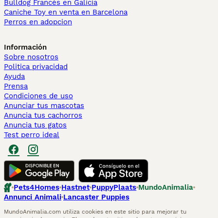
Bulldog Francés en Galicia
Caniche Toy en venta en Barcelona
Perros en adopcion
Información
Sobre nosotros
Politica privacidad
Ayuda
Prensa
Condiciones de uso
Anunciar tus mascotas
Anuncia tus cachorros
Anuncia tus gatos
Test perro ideal
Pets4Homes
Hastnet
PuppyPlaats
MundoAnimalia
Annunci Animali
Lancaster Puppies
MundoAnimalia.com utiliza cookies en este sitio para mejorar tu