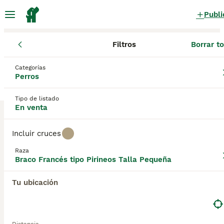
Publi
Filtros
Borrar t
Cachorros
Braco Francés tipo Pirineos
Canarias
Las Palmas
Categorías
Braco Francés tipo Pirineos Cachorros en
Perros
venta
en Agüimes, Las Palmas
Tipo de listado
0 Cachorros encontrados
En venta
Braco Francés tipo Pirineos Talla Pequeña
Filtros
Sólo puro
Incluir cruces
Guardar búsqueda
Orden
Raza
Braco Francés tipo Pirineos Talla Pequeña
Tu ubicación