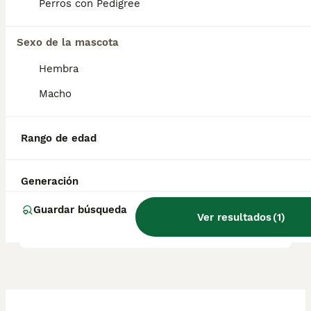
Perros con Pedigree
pueden intentar dominar a otros animales.
Sexo de la mascota
¿Braco Alemán cuánto
Hembra
crece?
Macho
¿Cómo saber si un braco
Rango de edad
alemán es puro?
Generación
¿Cómo es el carácter de un
Guardar búsqueda
braco alemán?
Ver resultados
(
1
)