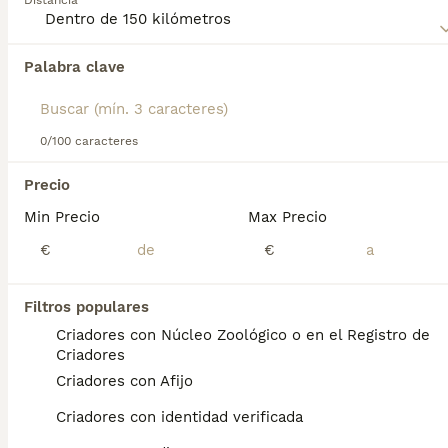
Distancia
comparten las mismas características: tricolores,
armoniosos, seguros de sí mismos e intrépidos.
Palabra clave
Encontramos 0 Boyero de Appenzell
Cachorros en venta en Costitx, Islas Baleares.
Si deseas exactamente esta búsqueda guarda tu 
búsqueda y espera el resultado perfecto:
0/100 caracteres
Guardar búsqueda
Precio
Min Precio
Max Precio
Preguntas frecuentes
€
€
Filtros populares
¿Cómo es el carácter del
Criadores con Núcleo Zoológico o en el Registro de
Boyero de Appenzell?
Criadores
Criadores con Afijo
Acerca del Boyero de Appenzell Musculosos,
inquietos y ágiles, con una expresión
Criadores con identidad verificada
traviesa muy característica, estos perros