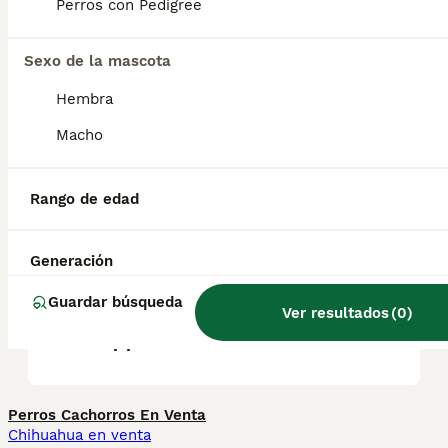
suelen tener buen carácter y ser alegres y
Perros con Pedigree
seguros de sí mismos. Son intrépidos, pero
desconfían de los extraños.
Sexo de la mascota
Hembra
¿Qué tamaño tiene un
boyero de Appenzell?
Macho
Rango de edad
¿Es el Boyero de Appenzell
una buena mascota?
Generación
Guardar búsqueda
¿Cuánto cuesta un Boyero
Ver resultados
(
0
)
de Appenzell?
Perros Cachorros En Venta
Chihuahua en venta