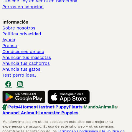
Caniche Toy en venta en Barcelona
Perros en adopcion
Información
Sobre nosotros
Politica privacidad
Ayuda
Prensa
Condiciones de uso
Anunciar tus mascotas
Anuncia tus cachorros
Anuncia tus gatos
Test perro ideal
Pets4Homes
Hastnet
PuppyPlaats
MundoAnimalia
Annunci Animali
Lancaster Puppies
MundoAnimalia.com utiliza cookies en este sitio para mejorar tu
experiencia de usuario. El uso de este sitio web y otros servicios
constituye la aceptación de los
Términos y Condiciones
y
la Política de