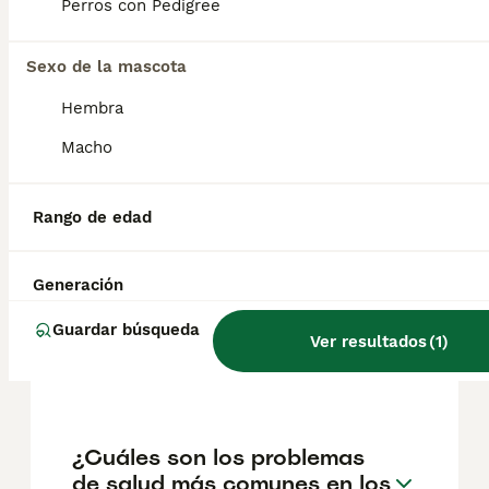
Perros con Pedigree
El coste medio de un cachorro de Border
Collie en España es de aproximadamente
Sexo de la mascota
497€, aunque los precios pueden variar
Hembra
según factores como el pedigrí, la
reputación del criador y la ubicación.
Macho
¿Cómo se comporta un
Rango de edad
Border Collie en casa?
Generación
¿Puede un border collie
Guardar búsqueda
Ver resultados
(
1
)
quedarse solo durante 5
horas?
¿Cuáles son los problemas
de salud más comunes en los