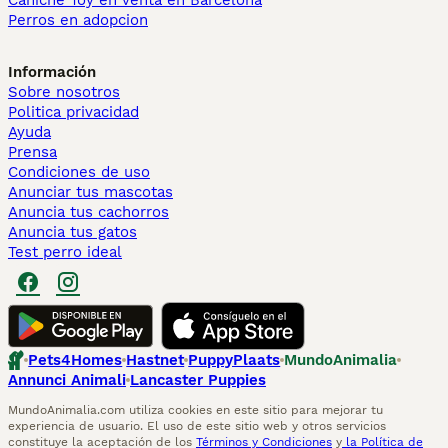
Caniche Toy en venta en Barcelona
Perros en adopcion
Información
Sobre nosotros
Politica privacidad
Ayuda
Prensa
Condiciones de uso
Anunciar tus mascotas
Anuncia tus cachorros
Anuncia tus gatos
Test perro ideal
Pets4Homes
Hastnet
PuppyPlaats
MundoAnimalia
Annunci Animali
Lancaster Puppies
MundoAnimalia.com utiliza cookies en este sitio para mejorar tu
experiencia de usuario. El uso de este sitio web y otros servicios
constituye la aceptación de los
Términos y Condiciones
y
la Política de