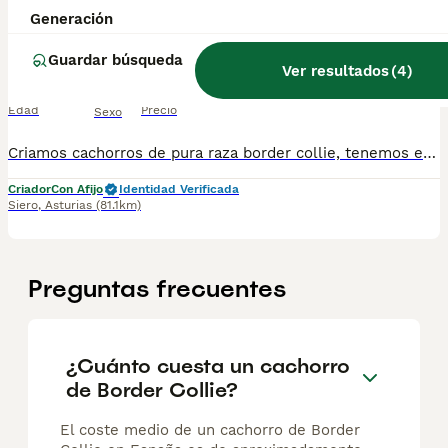
border collie
Generación
Guardar búsqueda
Border Collie
Ver resultados
(
4
)
15 semanas
3
1
550 €
Edad
Precio
Sexo
Criamos cachorros de pura raza border collie, tenemos en blanco y negro, también tenemos en blanco y marrón. Vengan a verlos y podrán escoger el que más les guste,
Criador
Con Afijo
Identidad Verificada
Siero
,
Asturias
(81.1km)
Preguntas frecuentes
¿Cuánto cuesta un cachorro
de Border Collie?
El coste medio de un cachorro de Border