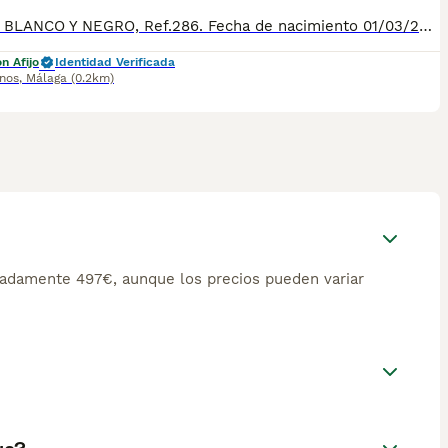
MACHO BLANCO Y NEGRO, Ref.286. Fecha de nacimiento 01/03/2026. Todos nuestros cachorros se entregan con su Cartilla Sanitaria, 3 vacunas, 3 desparasitaciones y la hoja para la inscripción en el LOE para solicitar el pedigree (opcional). Con 5 días de Garantía Vírica y 5 meses de Garantía Genética. Nuestra web: www.villabiznaga.com. Instagram: villabiznaga_bordercollie. Facebook: Villa Biznaga. Para solicitar más información, videos o fotos de algún cachorro o camada en concreto a través de wasap al 606 816 817.
n Afijo
Identidad Verificada
inos
,
Málaga
(0.2km)
madamente 497€, aunque los precios pueden variar