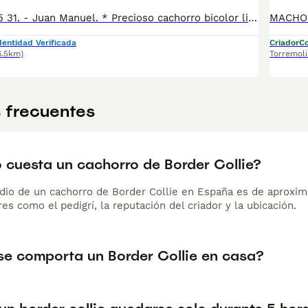
-Tlfno. 625 49 75 31. - Juan Manuel. * Precioso cachorro bicolor listo para entregar. * Criamos a nuestros cachorros en un ambiente familiar, por lo que tienen sociabilización con niños y con otros. * Llevan vacunas al día según edad y también la desparasitación. * Se entregan con la cartilla veterinaria sellada por el veterinario. .
dentidad Verificada
Criador
Co
6.5km)
Torremol
 frecuentes
 cuesta un cachorro de Border Collie?
dio de un cachorro de Border Collie en España es de aproxi
es como el pedigrí, la reputación del criador y la ubicación.
e comporta un Border Collie en casa?