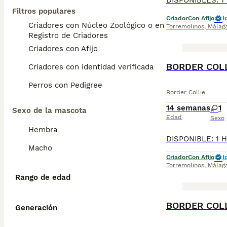
Filtros populares
Criador
Con Afijo
I
Criadores con Núcleo Zoológico o en el
Torremolinos
,
Málag
Registro de Criadores
Criadores con Afijo
Criadores con identidad verificada
Perros con Pedigree
Border Collie
14 semanas
1
Sexo de la mascota
Edad
Sexo
Hembra
Macho
Criador
Con Afijo
I
Torremolinos
,
Málag
Rango de edad
BORDER COLL
Generación