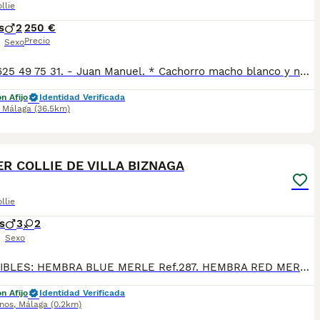
llie
s
2
250 €
Precio
Sexo
-Tlfno 625 49 75 31. - Juan Manuel. * Cachorro macho blanco y negro disponible. * Se entrega vacunado y desparasitado con la cartilla veterinaria. * Hacemos revisión veterinaria completa con test de Parvo y coronavirus para garantizar que están sanos.
n Afijo
Identidad Verificada
,
Málaga
(36.5km)
40
R COLLIE DE VILLA BIZNAGA
llie
s
3
2
Sexo
DISPONIBLES: HEMBRA BLUE MERLE Ref.287. HEMBRA RED MERLE Ref.288. MACHO BLUE MERLE Ref.289. MACHO RED MERLE Ref.290. MACHO RED MERLE Ref.291. Fecha de nacimiento 19/03/2026. Todos nuestros cachorros se entregan con su Cartilla Sanitaria, 3 vacunas, 3 desparasitaciones y la hoja para la inscripción en el LOE para solicitar el pedigree (opcional). Con 5 días de Garantía Vírica y 5 meses de Garantía Genética. Nuestra web: www.villabiznaga.com. Instagram: villabiznaga_bordercollie. Facebook: Villa Biznaga. Para solicitar más información, videos o fotos de algún cachorro o camada en concreto a través de wasap al 606 816 817.
n Afijo
Identidad Verificada
inos
,
Málaga
(0.2km)