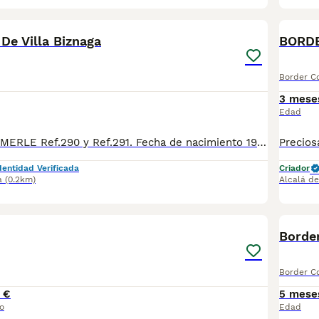
35
 De Villa Biznaga
BORDE
Border Co
3 mese
Edad
2 MACHOS RED MERLE Ref.290 y Ref.291. Fecha de nacimiento 19/03/2026. Todos nuestros cachorros se entregan con su Cartilla Sanitaria, 3 vacunas, 3 desparasitaciones y la hoja para la inscripción en el LOE para solicitar el pedigree (opcional). Con 5 días de Garantía Vírica y 5 meses de Garantía Genética. Nuestra web: www.villabiznaga.com. Instagram: villabiznaga_bordercollie. Facebook: Villa Biznaga. Para solicitar más información, videos o fotos de algún cachorro o camada en concreto a través de wasap al 606 816 817.
dentidad Verificada
Criador
a
(0.2km)
Alcalá de
1
Border
Border Co
 €
5 mese
o
Edad