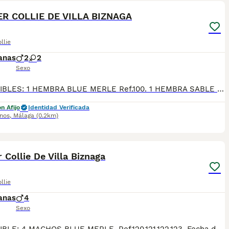
R COLLIE DE VILLA BIZNAGA
llie
anas
2
2
Sexo
DISPONIBLES: 1 HEMBRA BLUE MERLE Ref.100. 1 HEMBRA SABLE Ref.101. 1 MACHO BLUE MERLE Ref.102. 1 MACHO BLANCO Y NEGRO Ref.103. *Fecha de nacimiento 25/04/2026. Todos nuestros cachorros se entregan con su Cartilla Sanitaria, 3 vacunas, 3 desparasitaciones y la hoja para la inscripción en el LOE para solicitar el pedigree (opcional). Con 5 días de Garantía Vírica y 5 meses de Garantía Genética. Nuestra web: www.villabiznaga.com. Instagram: villabiznaga_bordercollie. Facebook: Villa Biznaga. Para solicitar más información, videos o fotos de algún cachorro o camada en concreto a través de wasap al 606 816 817.
n Afijo
Identidad Verificada
inos
,
Málaga
(0.2km)
36
 Collie De Villa Biznaga
llie
anas
4
Sexo