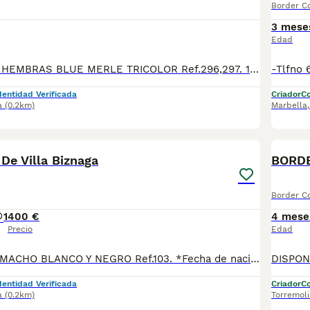
Border Co
3 mese
Edad
DISPONIBLES: 2 HEMBRAS BLUE MERLE TRICOLOR Ref.296,297. 1 MACHO BLUE MERLE Ref.298. 1 MACHO SABLE Ref.299. *Fecha de nacimiento 09/03/2026. Todos nuestros cachorros se entregan con su Cartilla Sanitaria, 3 vacunas, 3 desparasitaciones y la hoja para la inscripción en el LOE para solicitar el pedigree (opcional). Con 5 días de Garantía Vírica y 5 meses de Garantía Genética. Nuestra web: www.villabiznaga.com. Instagram: villabiznaga_bordercollie. Facebook: Villa Biznaga. Para solicitar más información, videos o fotos de algún cachorro o camada en concreto a través de wasap al 606 816 817.
dentidad Verificada
Criador
Co
a
(0.2km)
Marbella
9
 De Villa Biznaga
BORDE
Border Co
1
400 €
4 mese
Precio
Edad
DISPONIBLES: 1 MACHO BLANCO Y NEGRO Ref.103. *Fecha de nacimiento 25/04/2026. Todos nuestros cachorros se entregan con su Cartilla Sanitaria, 3 vacunas, 3 desparasitaciones y la hoja para la inscripción en el LOE para solicitar el pedigree (opcional). Con 5 días de Garantía Vírica y 5 meses de Garantía Genética. Nuestra web: www.villabiznaga.com. Instagram: villabiznaga_bordercollie. Facebook: Villa Biznaga. Para solicitar más información, videos o fotos de algún cachorro o camada en concreto a través de wasap al 606 816 817.
dentidad Verificada
Criador
Co
a
(0.2km)
Torremol