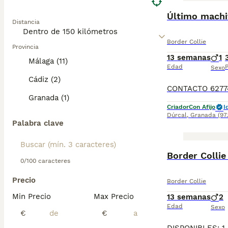
Último machi
Distancia
Border Collie
Provincia
13 semanas
1
Málaga (11)
Edad
P
Sexo
Cádiz (2)
Granada (1)
Criador
Con Afijo
I
Dúrcal
,
Granada
(97
Palabra clave
Border Collie
0/100 caracteres
Precio
Border Collie
Min Precio
Max Precio
13 semanas
2
Edad
Sexo
€
€