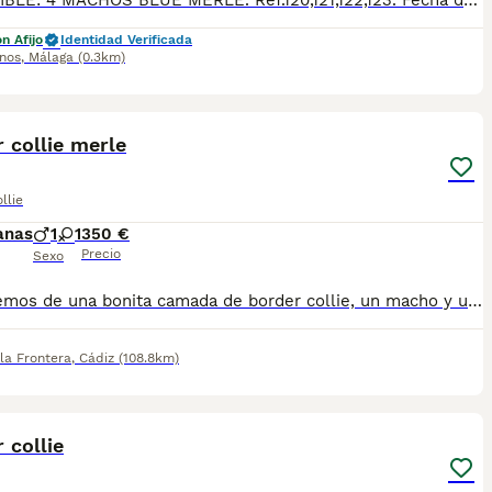
DISPONIBLE: 4 MACHOS BLUE MERLE. Ref.120,121,122,123. Fecha de nacimiento 28/04/2026. BORDER COLLIE DE VILLA BIZNAGA. Todos nuestros cachorros se entregan con su Cartilla Sanitaria, 3 vacunas, 3 desparasitaciones y la hoja para la inscripción en el LOE para solicitar el pedigree (opcional). Con 5 días de Garantía Vírica y 5 meses de Garantía Genética. Nuestra web: www.villabiznaga.com. Instagram: villabiznaga_bordercollie. Facebook: Villa Biznaga. Para solicitar más información, videos o fotos de algún cachorro o camada en concreto a través de wasap al 606 816 817.
n Afijo
Identidad Verificada
inos
,
Málaga
(0.3km)
1
 collie merle
llie
anas
1
1
350 €
Precio
Sexo
Disponemos de una bonita camada de border collie, un macho y una hembra disponibles. Colores blue merle y tricolor. Se entregan vacunados y desparacitados acorde a su edad . Enviamos a toda España . Podemos mandarte fotos y vídeos detallados de cada uno, para más información a través de WhatsApp, atendertemos a la mayor brevedad posible.
la Frontera
,
Cádiz
(108.8km)
2
 collie