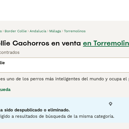
s
Border Collie
Andalucía
Málaga
Torremolinos
llie Cachorros en venta
en Torremoli
contrados
lie
 es uno de los perros más inteligentes del mundo y ocupa el 
os pastores durante generaciones, tanto aquí en España como
queda
ado. Como excelente perro de trabajo y de compañía, particu
order Collies es resistente y al mismo tiempo una de las raza
ina de consejos de compra de Border Collie
para obtener info
a sido despublicado o eliminado.
igido a resultados de búsqueda de la misma categoría.
1