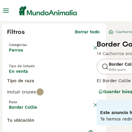
Filtros
Borrar todo
Cachorro
Border Co
Categorías
Perros
14 Cachorros en
Border Col
Tipo de listado
Sólo puro
En venta
Tipo de raza
El Border Collie
junto a los perr
Guardar bús
Incluir cruces
sido muy apreci
al aire libre, B
Raza
Border Collie
Lee nuestra
pág
Este anuncio h
Te hemos redir
Tu ubicación