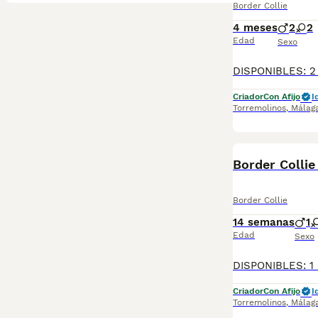
Border Collie
4 meses
2
2
Edad
Sexo
Criador
Con Afijo
I
Torremolinos
,
Málag
Border Collie
Border Collie
14 semanas
1
Edad
Sexo
Criador
Con Afijo
I
Torremolinos
,
Málag