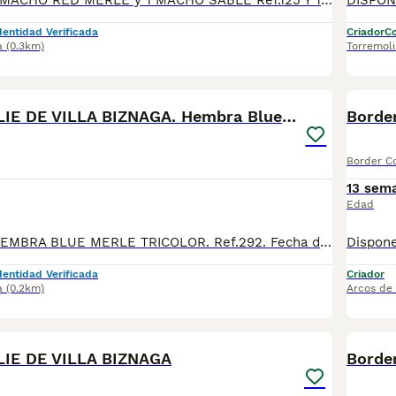
DISPONIBLES: 1 MACHO RED MERLE y 1 MACHO SABLE Ref.125 Y 126. *Fecha de nacimiento 07/05/2026. Todos nuestros cachorros se entregan con su Cartilla Sanitaria, 3 vacunas, 3 desparasitaciones y la hoja para la inscripción en el LOE para solicitar el pedigree (opcional). Con 5 días de Garantía Vírica y 5 meses de Garantía Genética. Nuestra web: www.villabiznaga.com. Instagram: villabiznaga_bordercollie. Facebook: Villa Biznaga. Para solicitar más información, videos o fotos de algún cachorro o camada en concreto a través de wasap al 606 816 817.
dentidad Verificada
Criador
Co
a
(0.3km)
Torremol
19
BORDER COLLIE DE VILLA BIZNAGA. Hembra Blue Merle
Border
Border Co
13 sem
Edad
DISPONIBLE: 1 HEMBRA BLUE MERLE TRICOLOR. Ref.292. Fecha de nacimiento 30/03/2026. BORDER COLLIE DE VILLA BIZNAGA. Todos nuestros cachorros se entregan con su Cartilla Sanitaria, 3 vacunas, 3 desparasitaciones y la hoja para la inscripción en el LOE para solicitar el pedigree (opcional). Con 5 días de Garantía Vírica y 5 meses de Garantía Genética. Nuestra web: www.villabiznaga.com. Instagram: villabiznaga_bordercollie. Facebook: Villa Biznaga. Para solicitar más información, videos o fotos de algún cachorro o camada en concreto a través de wasap al 606 816 817.
dentidad Verificada
Criador
a
(0.2km)
Arcos de 
40
IE DE VILLA BIZNAGA
Border