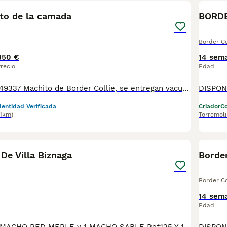
to de la camada
BORDE
Border Co
350 €
14 sem
recio
Edad
CONTACTO 627749337 Machito de Border Collie, se entregan vacunados, desparasitados con su cartilla veterinaria. Criador profesional con afijo de la RSCE y FCI Centro de cria autorizado con núcleo zoológico Registro de criador autorizado
dentidad Verificada
Criador
Co
.1km)
Torremol
27
2
 De Villa Biznaga
Border
Border Co
14 sem
Edad