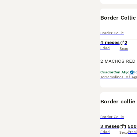
Border Collie
Border Collie
4 meses
2
Edad
Sexo
Criador
Con Afijo
I
Torremolinos
,
Málag
Border collie
Border Collie
3 meses
1
500
Edad
Preci
Sexo