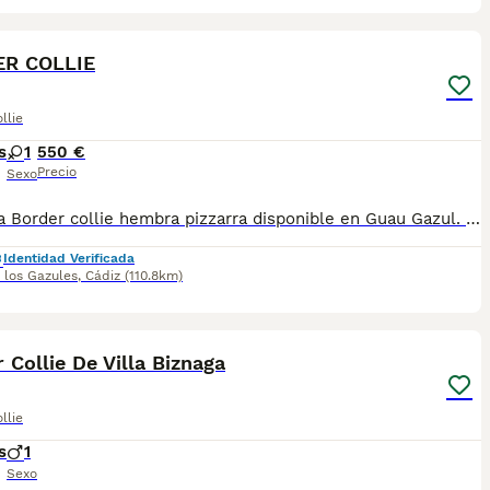
5
R COLLIE
llie
s
1
550 €
Precio
Sexo
Preciosa Border collie hembra pizzarra disponible en Guau Gazul. Ubicada en Alcalá de los Gazules, Cádiz. También hacemos envíos. Para más información contacta con nosotros
Identidad Verificada
 los Gazules
,
Cádiz
(110.8km)
13
 Collie De Villa Biznaga
llie
s
1
Sexo