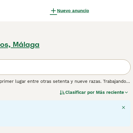
Nuevo anuncio
nos, Málaga
primer lugar entre otras setenta y nueve razas. Trabajando
 en otras partes del mundo, el Border Collie siempre ha
Clasificar por
Más reciente
larmente adecuado para personas que llevan una vida activa
s más versátiles del mundo.
rmación sobre esta raza de perro.
39