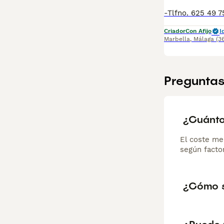
Criador
Con Afijo
I
Marbella
,
Málaga
(3
Preguntas
¿Cuánto
El coste me
según factor
¿Cómo s