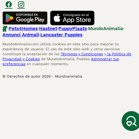
Pets4Homes
Hastnet
PuppyPlaats
MundoAnimalia
Annunci Animali
Lancaster Puppies
MundoAnimalia.com utiliza cookies en este sitio para mejorar tu
experiencia de usuario. El uso de este sitio web y otros servicios
constituye la aceptación de los
Términos y Condiciones
y
la Política de
Privacidad y Cookies
de MundoAnimalia. Puedes
Administrar tus
preferencias
en cualquier momento.
© Derechos de autor
2026
-
Mundoanimalia