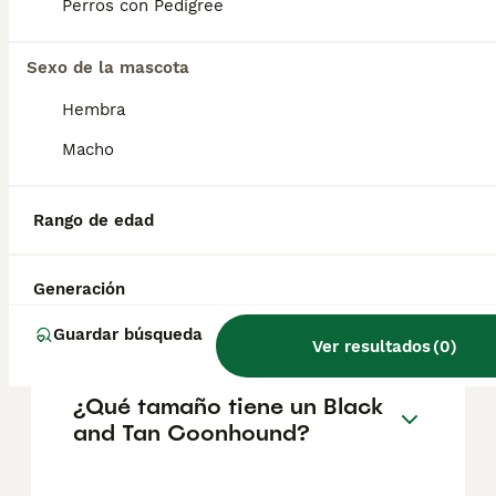
Perros con Pedigree
salud del Black and Tan Coonhound es la
displasia de cadera . El hipotiroidismo y la
inversión del párpado (ectropión) también
Sexo de la mascota
pueden convertirse en problemas.
Hembra
Macho
¿Qué significa black and tan
en perros?
Rango de edad
¿A los perros de raza Black
Generación
and Tan Coonhound les
gusta que los acaricien?
Guardar búsqueda
Ver resultados
(
0
)
¿Qué tamaño tiene un Black
and Tan Coonhound?