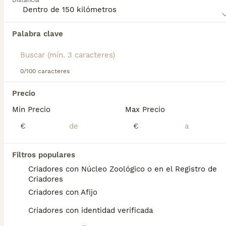
Distancia
Lee nuestra
página de consejos de compra de Black and
Tan Coonhound
para obtener información sobre esta raza
Palabra clave
Encontramos 0 Black and Tan Coonhound
de perro.
Cachorros en venta en Llanes, Asturias.
Si deseas exactamente esta búsqueda guarda tu 
búsqueda y espera el resultado perfecto:
0/100 caracteres
Guardar búsqueda
Precio
Min Precio
Max Precio
Preguntas frecuentes
€
€
Filtros populares
¿Cuáles son los problemas
Criadores con Núcleo Zoológico o en el Registro de
de salud comunes en los
Criadores
perros de raza Black and Tan
Criadores con Afijo
Coonhound?
Criadores con identidad verificada
Problemas de salud El principal problema de