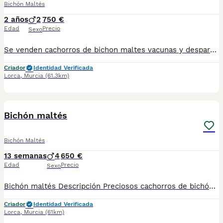
Bichón Maltés
2 años
2
750 €
Edad
Precio
Sexo
Se venden cachorros de bichon maltes vacunas y desparasitados al día se pueden ver sin conpromiso mas información al tlf 627925438
Criador
Identidad Verificada
Lorca
,
Murcia
(61.3km)
9
Bichón maltés
Bichón Maltés
13 semanas
4
650 €
Edad
Precio
Sexo
Bichón maltés Descripción Preciosos cachorros de bichón maltés. Son 4 machos. Vacunas y desparasitaciones correspondientes a su edad. Se pueden ver sin compromiso. Se hacen envíos.
Criador
Identidad Verificada
Lorca
,
Murcia
(61km)