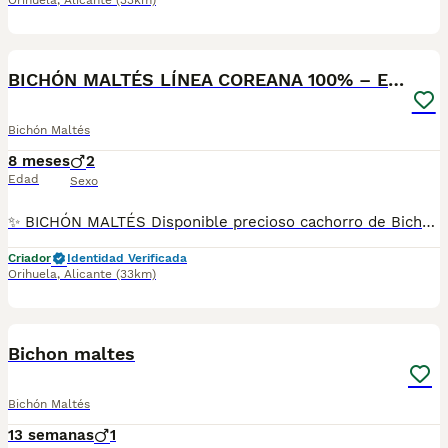
Orihuela
,
Alicante
(33km)
4
1
BICHÓN MALTÉS LÍNEA COREANA 100% – EXCLUSIVO ✨
Bichón Maltés
8 meses
2
Edad
Sexo
✨ BICHÓN MALTÉS Disponible precioso cachorro de Bichón Maltés auténtica línea coreana, seleccionado por su morfología mini, carita dulce tipo “muñeco”, pelo blanco sedoso y estructura compacta. Un ejemplar realmente especial para quienes buscan calidad superior y exclusividad. 🐶 Características destacadas • Línea coreana real 100% • Tamaño pequeño / mini • Hocico corto, ojos grandes y expresivos • Pelo abundante, liso y blanco puro • Carácter dulce, cariñoso y muy sociable 🩺 Se entrega con todo ✔️ Revisado por veterinario ✔️ Vacunas al día según edad ✔️ Desparasitación interna y externa ✔️ Microchip ✔️ Cartilla sanitaria ✔️ Criado en ambiente familiar, con máximos cuidados 🚚 Servicio de entrega disponible Posibilidad de envío seguro y autorizado para su comodidad (consultar condiciones). ⭐ Criadero selecto – calidad, seriedad y transparencia Trabajamos solo con ejemplares cuidadosamente seleccionados, priorizando salud, tipicidad y bienestar animal. 📞 Contacto Si desea más información, deje su número de teléfono y nos pondremos en contacto con usted sin compromiso.
Criador
Identidad Verificada
Orihuela
,
Alicante
(33km)
1
Bichon maltes
Bichón Maltés
13 semanas
1