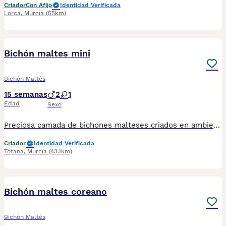
Criador
Con Afijo
Identidad Verificada
Lorca
,
Murcia
(55km)
1
Bichón maltes mini
Bichón Maltés
15 semanas
2
1
Edad
Sexo
Preciosa camada de bichones malteses criados en ambiente familiar con todas las vacunas y desparasitaciones al día. Se entrega con cartilla veterinaria y revisión veterinaria. Más info 722440707
Criador
Identidad Verificada
Totana
,
Murcia
(43.1km)
1
Bichón maltes coreano
Bichón Maltés