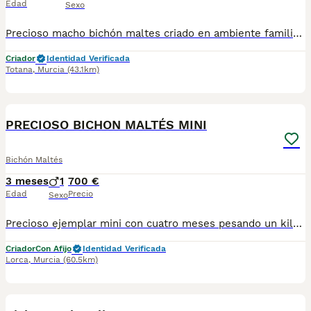
Edad
Sexo
Precioso macho bichón maltes criado en ambiente familiar con todas las vacunas y desparasitaciones al día. Se entregan con revisión veterinaria y cartilla veterinaria. Más info 722440707
Criador
Identidad Verificada
Totana
,
Murcia
(43.1km)
2
PRECIOSO BICHON MALTÉS MINI
Bichón Maltés
3 meses
1
700 €
Edad
Precio
Sexo
Precioso ejemplar mini con cuatro meses pesando un kilo Una auténtica pasada. Si estás buscando un compañero de vida. No lo dudes este es tu cachorro. Tranquila, noble,buena. Una calidad insuperable. Una densidad y calidad de pelo insuperable. Padres importados. Se entrega con las vacunas correspondientes a su edad y desparasitaciones su cartilla sanitaria. Garantía vírica y congénita, contrato de compraventa .Completamente revisado por veterinario. Criado en ambiente familiar. Criado con niños. Enviamos a toda España. Respondemos llamadas y WhatsApp. 642193710 solo WhatsApp. 624338248 llamadas y WhatsApp. Le atenderemos gustosamente
Criador
Con Afijo
Identidad Verificada
Lorca
,
Murcia
(60.5km)
2