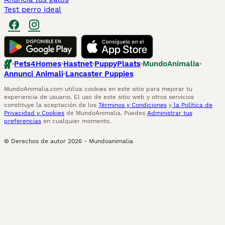
Test perro ideal
Pets4Homes
Hastnet
PuppyPlaats
MundoAnimalia
Annunci Animali
Lancaster Puppies
MundoAnimalia.com utiliza cookies en este sitio para mejorar tu
experiencia de usuario. El uso de este sitio web y otros servicios
constituye la aceptación de los
Términos y Condiciones
y
la Política de
Privacidad y Cookies
de MundoAnimalia. Puedes
Administrar tus
preferencias
en cualquier momento.
© Derechos de autor
2026
-
Mundoanimalia