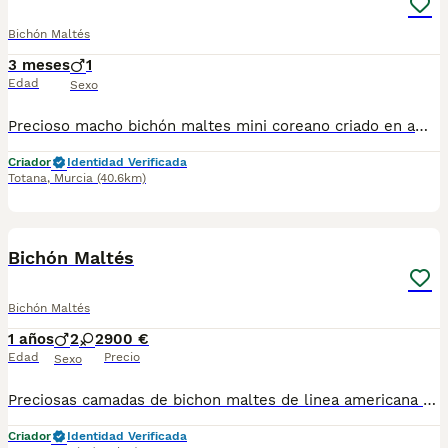
Bichón Maltés
3 meses
1
Edad
Sexo
Precioso macho bichón maltes mini coreano criado en ambiente familiar con todas las vacunas y desparasitaciones al día. Se entrega con cartilla veterinaria y revisión veterinaria. Más info WhatsApp al 722440707
Criador
Identidad Verificada
Totana
,
Murcia
(40.6km)
1
Bichón Maltés
Bichón Maltés
1 años
2
2
900 €
Edad
Precio
Sexo
Preciosas camadas de bichon maltes de linea americana y coreana, se entregan con minimo de dos meses y medio de edad y sus vacunas correspondientes, desparasitados interna y externamente, pasaporte y microchip, contrato de compra y garantia de salud. preferiblemente recogida en mano pero también podemos entregar en toda España mediante transporte de alta calidad preparado para animales y con chofer particular con posibilidad de pago contra reembolso Llámanos o háblanos por whats app.
Criador
Identidad Verificada