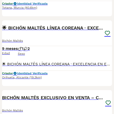
Criador
Identidad Verificada
Totana
,
Murcia
(40.6km)
1
1
🌟 BICHÓN MALTÉS LÍNEA COREANA · EXCELENCIA
Bichón Maltés
9 meses
1
2
Edad
Sexo
🌟 BICHÓN MALTÉS LÍNEA COREANA · EXCELENCIA EN ESTADO PURO Presentamos una camada excepcional y muy limitada de Bichón Maltés línea coreana, seleccionada cuidadosamente para quienes buscan un ejemplar realmente superior, con genética refinada, temperamento equilibrado y una presencia inconfundible. Estos cachorros destacan por su rostro delicado tipo “muñeca”, orejitas pequeñas, ojos grandes y brillantes, y un pelaje blanco seda imposible de pasar por alto. Son perros que no solo enamoran por su belleza, sino también por su personalidad dulce, tranquila y extremadamente familiar. Cada cachorro nace y crece bajo un protocolo de crianza responsable, supervisión veterinaria constante y un entorno limpio, cálido y controlado. --- 💎 ATRIBUTOS DE CALIDAD SUPERIOR Línea coreana auténtica, muy exclusiva Tipología premium: tamaño pequeño, hueso fino y expresión definida Manto blanco puro, textura sedosa y uniforme Rasgos muy marcados: ojos grandes, trufa oscura, mirada tierna Carácter sereno, afectuoso y muy estable Estos peques representan la más alta calidad dentro de la raza. --- 🩺 PROTOCOLO SANITARIO PROFESIONAL Cada cachorro se entrega con: Desparasitación rigurosa Vacunación correspondiente a su edad Cartilla veterinaria oficial Revisión completa en clínica por veterinarios colegiados Acompañamiento y asesoramiento personalizado --- 🚗 SERVICIO PARA CLIENTES EXIGENTES Entrega en clínica veterinaria física Envío seguro y organizado a toda España Visitas disponibles sin compromiso Atención detallada y profesional durante todo el proceso --- 🏆 DESTINADOS A FAMILIAS QUE BUSCAN LO MEJOR La camada está pensada para personas que valoran: Genética exclusiva Elegancia y distinción Temperamento equilibrado Trato serio, cercano y profesional Quedan muy pocas plazas de reserva. Si deseas un Bichón Maltés de nivel superior, con garantías y una crianza seria y responsable, esta camada es una oportunidad única y difícil de encontrar.
Criador
Identidad Verificada
Orihuela
,
Alicante
(19.3km)
2
BICHÓN MALTÉS EXCLUSIVO EN VENTA – CALIDAD PREMIUM
Bichón Maltés