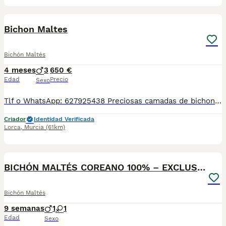
1
Bichon Maltes
Bichón Maltés
4 meses
3
650 €
Edad
Precio
Sexo
Tlf o WhatsApp: 627925438 Preciosas camadas de bichon maltes de linea americana y coreana, se entregan con minimo de dos meses y medio de edad y sus vacunas correspondientes, desparasitados interna y externamente, pasaporte y microchip, contrato de compra y garantia de salud. preferiblemente recogida en mano pero también podemos entregar en toda España mediante transporte de alta calidad preparado para animales y con chofer particular con posibilidad de pago contra reembolso Llámanos o háblanos por whats app.
Criador
Identidad Verificada
Lorca
,
Murcia
(61km)
3
BICHÓN MALTÉS COREANO 100% – EXCLUSIVA BELLEZA
Bichón Maltés
9 semanas
1
1
Edad
Sexo