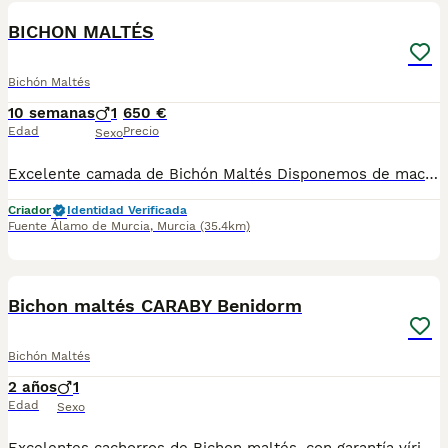
BICHON MALTÉS
Bichón Maltés
10 semanas
1
650 €
Edad
Precio
Sexo
Excelente camada de Bichón Maltés Disponemos de machos y hembras. Se entregan vacunados desparasitados y con su cartilla sanitaria.
Criador
Identidad Verificada
Fuente Álamo de Murcia
,
Murcia
(35.4km)
7
1
Bichon maltés CARABY Benidorm
Bichón Maltés
2 años
1
Edad
Sexo