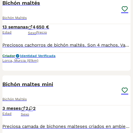
Bichón maltés
Bichón Maltés
13 semanas
4
650 €
Edad
Precio
Sexo
Preciosos cachorros de bichón maltés. Son 4 machos. Vacunas y desparasitaciones correspondientes a su edad. Se pueden ver sin compromiso. Se hacen envíos.
Criador
Identidad Verificada
Lorca
,
Murcia
(61km)
2
Bichón maltes mini
Bichón Maltés
3 meses
2
2
Edad
Sexo
Preciosa camada de bichones malteses criados en ambiente familiar con todas las vacunas y desparasitaciones al día. Se entrega con cartilla veterinaria y revisión veterinaria.