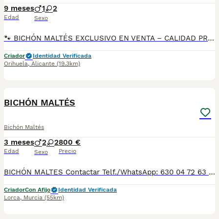
9 meses
1
2
Edad
Sexo
🐾 BICHÓN MALTÉS EXCLUSIVO EN VENTA – CALIDAD PREMIUM 🐾 📞 Deje su número de teléfono y le informamos sin compromiso Ponemos a su disposición precioso Bichón Maltés, criado con máxima dedicación, ideal para familias exigentes que buscan calidad, salud y belleza en una raza única. ✨ Características destacadas: Bichón Maltés auténtico, tamaño pequeño Carácter dulce, cariñoso y muy sociable Perfecto para compañía y vida familiar Pelo blanco, sedoso y abundante 🩺 Entrega con todas las garantías: Totalmente revisado por veterinario Desparasitado interna y externamente Vacunas correspondientes a su edad Cartilla veterinaria en regla 🏡 Criado en entorno familiar, con atención personalizada y socialización desde los primeros días, garantizando un cachorro equilibrado y sano. 🚚 Entrega en clínica veterinaria 🚗 Posibilidad de envío a toda España 👀 Se puede ver sin compromiso 🔒 Camada limitada – solo para hogares responsables 📲 Déjenos su número de teléfono y nos pondremos en contacto para ampliar información, fotos y disponibilidad.
Criador
Identidad Verificada
Orihuela
,
Alicante
(19.3km)
3
1
BICHÓN MALTÉS
Bichón Maltés
3 meses
2
2
800 €
Edad
Precio
Sexo
BICHÓN MALTES Contactar Telf./WhatsApp: 630 04 72 63 / 614 20 54 71 / 687 10 74 96 Disponibles sin reservar: MACHITOS desde 800 €* HEMBRITAS desde 900 €* Se pueden ver previamente sin ningún compromiso. Si le interesa alguno/a lo puede reservar, ya que hasta el 10-06-26 aproximadamente, no se podría entregar. Se entregan con su cartilla sanitaria, desparasitados y con las vacunas correspondientes a su edad. *El precio de los cachorros no incluyen envíos, si el cliente solicita ese servicio, el coste del mismo lo pagará directamente el cliente a la agencia del transporte.
Criador
Con Afijo
Identidad Verificada
Lorca
,
Murcia
(55km)