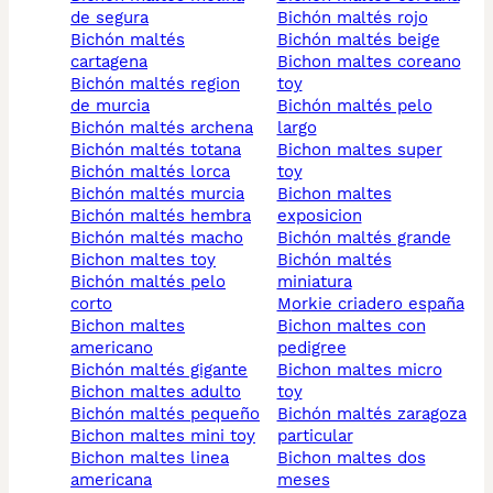
de segura
bichón maltés rojo
bichón maltés
bichón maltés beige
cartagena
bichon maltes coreano
bichón maltés region
toy
de murcia
bichón maltés pelo
bichón maltés archena
largo
bichón maltés totana
bichon maltes super
bichón maltés lorca
toy
bichón maltés murcia
bichon maltes
bichón maltés hembra
exposicion
bichón maltés macho
bichón maltés grande
bichon maltes toy
bichón maltés
bichón maltés pelo
miniatura
corto
morkie criadero españa
bichon maltes
bichon maltes con
americano
pedigree
bichón maltés gigante
bichon maltes micro
bichon maltes adulto
toy
bichón maltés pequeño
bichón maltés zaragoza
bichon maltes mini toy
particular
bichon maltes linea
bichon maltes dos
americana
meses