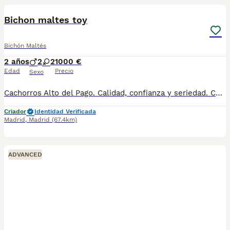
Bichon maltes toy
Bichón Maltés
2 años
2
2
1000 €
Edad
Precio
Sexo
Cachorros Alto del Pago. Calidad, confianza y seriedad. Contacto : 679 67 30 10 Web : altodelpago.es Instagram : @altodelpago
Criador
Identidad Verificada
Madrid
,
Madrid
(67.4km)
ADVANCED