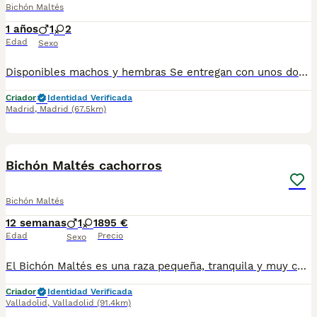
Bichón Maltés
1 años
1
2
Edad
Sexo
Disponibles machos y hembras Se entregan con unos dos meses y medio de edad y sus vacunas correspondientes, desparasitados, certificado de salud, garantías por escrito tanto por enfermedad vírica como congénito genética. Todos los cachorros son descendientes de las mejores líneas nacionales, criados por profesionales expertos. Se entregan en toda España con transporte propio de alta calidad preparado para animales, van en vehículo climatizado con chófer particular a cargo del comprador. Teléfono / Whats app: 641 92 23 90 Precio a partir de 1000€
Criador
Identidad Verificada
Madrid
,
Madrid
(67.5km)
3
Bichón Maltés cachorros
Bichón Maltés
12 semanas
1
1
895 €
Edad
Precio
Sexo
El Bichón Maltés es una raza pequeña, tranquila y muy cariñosa, perfecta para aquellos que disfrutan de la tranquilidad y el cariño 🤎🐶. A parte son perfectos para las personas con alergia a los perros dado que no echan nada de pelo. ¡¡¡Ahora tenemos varios cachorros tanto hembras como machos listos para entregar!!! Se entregan con 2️⃣ meses de edad junto con: 2️⃣ Vacunas 🪪 Microchip ✈️ Pasaporte Veterinario Oficial 2️⃣ Desparasitaciones En el contrato de compraventa se especifican las garantías sanitarias 📑🏥. En Centro Canino Cauca nuestra prioridad es la cría responsable para una salud excelente tanto para las madres como para los cachorros, más de 20 años de experiencia nos avalan con clientes satisfechos por toda España 🇪🇸. Nuestra página web: https://centrocauca.es/ ¡CONTÁCTANOS! 🫵🐶. 638009917 📞.
Criador
Identidad Verificada
Valladolid
,
Valladolid
(91.4km)