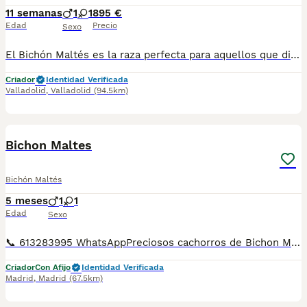
11 semanas
1
1
895 €
Edad
Precio
Sexo
El Bichón Maltés es la raza perfecta para aquellos que disfrutan de la calma y del cariño. Estos pequeños son tranquilos y súper cariñosos, con un pelo espectacular que no deja a nadie indiferente, a parte de no soltar pelo por lo que es ideal para aquellos con alergia ❤️🐶. Se entregan con 2️⃣ meses de edad junto a: 2️⃣ Vacunas ✈️ Pasaporte Veterinario Oficial 🪪 Microchip 2️⃣ Desparasitaciones En la factura de venta se especifican las garantías sanitarias 🏥📑. ¡CONTÁCTANOS! 🫵🐶.
Criador
Identidad Verificada
Valladolid
,
Valladolid
(94.5km)
4
5
Bichon Maltes
Bichón Maltés
5 meses
1
1
Edad
Sexo
📞 613283995 WhatsAppPreciosos cachorros de Bichon Maltes de Linea Coreana . Disponemos de machos y de hembras a cual mas lindo . Entregamos vacunados desparasitados cartilla sanitaria y garantías de enfermedades víricas y congénitas de un año . Mandamos a toda España y puedes pagar cuando llegue el cachorrito tenemos transporte propio para la entrega
Criador
Con Afijo
Identidad Verificada
Madrid
,
Madrid
(67.5km)
1