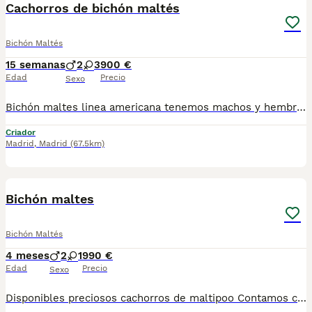
Cachorros de bichón maltés
Bichón Maltés
15 semanas
2
3
900 €
Edad
Precio
Sexo
Bichón maltes linea americana tenemos machos y hembras ,distintos colores Nuestros cachorros nacen y crecen en un ambiente familiar ,sin jaulas ,con un respeto y exclusiva cria,somos respetuosos con el tiempo de destete ,cada cachorro necesita su tiempo.. Destetamos con un pienso de alta calidad , Cachorros revisados ,desde el nacimiento ,hasta la entrega por un veterinario competente ,buscando siempre el bienestar de nuestros animales.. Sociabilizados y equilibrados tanto padres como cachorros Se entregan con todo el protocolo veterinario legal,y garantías por escrito completas.. Tenemos servicio de entrega personalizado a cualquier punto de España,directo.. El precio puede cambiar tanto en sexo como en características del cachorro. Dejanos tú teléfono y te mandamos toda la información fotos y vídeos ..
Criador
Madrid
,
Madrid
(67.5km)
1
1
Bichón maltes
Bichón Maltés
4 meses
2
1
990 €
Edad
Precio
Sexo
Disponibles preciosos cachorros de maltipoo Contamos con hembras y machos. Somos un criadero familiar y te ofrecemos la posibilidad de venir a conocer a los cachorros en persona o mediante videollamada. Entregamos a los cachorros con todo en regla: • Vacunas correspondientes a su edad • Desparasitación interna y externa • Cartilla sanitaria • Revisión veterinaria • Pasaporte • Microchip • Contrato de adopción con garantías Realizamos entregas en toda la península, incluyendo: Galicia, Cantabria, País Vasco, Barcelona, Zaragoza, Huesca, Valencia, Castilla-La Mancha, Castilla y León, , Murcia y Andalucía. Para cualquier consulta o para recibir fotos y vídeos de los cachorros, no dudes en contactarnos. También puedes ver más en nuestro perfil: [@cachorrospippiespremium]. 📞 Teléfono y WhatsApp: 663 736 099 Atendemos de lunes a domingo. Preguntar por Carla. ¡Estaremos encantados de ayudarte!