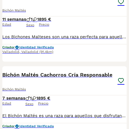
Bichón Maltés
11 semanas
1
1
895 €
Edad
Precio
Sexo
Los Bichones Malteses son una raza perfecta para aquellos que buscan tranquilidad y un compañero que le encante recibir cariño ❤️🐶. También son perfectos para personas con alergia a los perros, dado que echan muy poco pelo. 📍 Nos encontramos en la provincia de Valladolid. Se entregan con 2️⃣ meses de edad con: ✈️ Pasaporte Veterinario Oficial 2️⃣ Desparasitaciones 🪪 Microchip 2️⃣ Vacunas En la factura de venta se especifican las garantías sanitarias 🏥. ¡CONTÁCTANOS! 🫵🐶. 📞 TLFNO: 638009917.
Criador
Identidad Verificada
Valladolid
,
Valladolid
(91.4km)
2
Bichón Maltés Cachorros Cría Responsable
Bichón Maltés
7 semanas
1
1
895 €
Edad
Precio
Sexo
El Bichón Maltés es una raza para aquellos que disfrutan de la compañía cariñosa y buscan un perro tranquilo 💚🐶. Se entregan a los 2 meses de edad con: 2️⃣ Vacunas 🪪 Microchip 2️⃣ Desparasitaciones ✈️ Pasaporte Veterinario Oficial En la factura de venta se especifican las garantías sanitarias 📑🏥. ¡CONTÁCTANOS! 🫵🐶.
Criador
Identidad Verificada