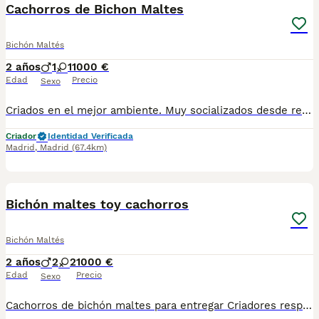
Cachorros de Bichon Maltes
Bichón Maltés
2 años
1
1
1000 €
Edad
Precio
Sexo
Criados en el mejor ambiente. Muy socializados desde recien nacidos Con todo en regla. Se entregan con todo el protocolo sanitario al día, cartilla, vacunas pertinentes a la edad, desparasitaciones internas y externas, contrato y garantías. Puede conocernos en altodelpago.es o en instagram @altodelpago Tlf y whastapp 679 67 30 10 Instalaciones en plena naturaleza. visitanos cualquier dia del año
Criador
Identidad Verificada
Madrid
,
Madrid
(67.4km)
4
Bichón maltes toy cachorros
Bichón Maltés
2 años
2
2
1000 €
Edad
Precio
Sexo
Cachorros de bichón maltes para entregar Criadores responsables de la raza Criados en el mejor ambiente natural. 12000 m2 en plena naturaleza. altodelpago.es @altodelpago tlf 679 67 30 10 Contacta con nosotros para obtener una información más detallada y saber disponibilidad de nuestros ejemplares. pedimos seriedad