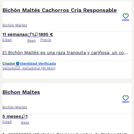
Bichón Maltés Cachorros Cría Responsable
Bichón Maltés
11 semanas
1
1
895 €
Edad
Precio
Sexo
El Bichón Maltés es una raza tranquila y cariñosa, un compañero que llenará tu casa de amor y de momentos entrañables ❤️🐶. Es perfecto para personas tranquilas y también para personas con alergia a los perros. Se entregan a los 2️⃣ meses de edad con: 2️⃣ Vacunas 🪪 Microchip ✈️ Pasaporte Veterinario Oficial 2️⃣ Desparasitaciones En la factura de venta se especifican las garantías sanitarias 📑🏥. En Centro Canino Cauca nuestra prioridad es la cría responsable para una salud excelente tanto para las madres como para los cachorros, más de 20 años de experiencia nos avalan con clientes satisfechos por toda España 🇪🇸. Nuestra página web: https://centrocauca.es/ ¡CONTÁCTANOS! 🫵🐶. 638009917 📞.
Criador
Identidad Verificada
Valladolid
,
Valladolid
(91.4km)
1
5
Bichon Maltes
Bichón Maltés
5 meses
1
Edad
Sexo