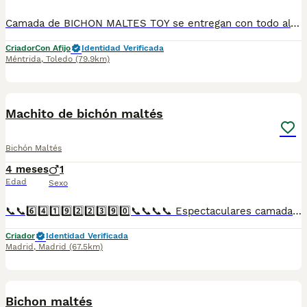
Camada de BICHON MALTES TOY se entregan con todo al día en cuanto a vacunación, desparasitación interna y externa, microchip y pasaporte con procedencia lícita de centro canino profesional. Revisión veterinaria. Nos dedicamos profesionalmente al mundo del cachorro desde hace más de 17 años ,centro canino del Valle caprice, es nuestro nombre , criadores profesionales , residencia canina y veterinarios, que mejor sitio para adquirir tu nuevo miembro familiar. Núcleo de cria ES450990000078 Pueden encontrarnos de igual modo en la pagina oficial de la canina de España como uno de los pocos criadores recomendados y registrados , www.rsce.es Los precios son desde más IVA según cachorro, camada y época. Pregunten disponibilidad y precios Pregunten sin compromiso , y le damos cita para venir a ver a los peques a nuestro centro canino, pueden ver nuestras referencias como mejor criadero en Google , y redes sociales así como en nuestra web Web www.delvallecaprice.com
Criador
Con Afijo
Identidad Verificada
Méntrida
,
Toledo
(79.9km)
3
1
Machito de bichón maltés
Bichón Maltés
4 meses
1
Edad
Sexo
📞📞6️⃣4️⃣1️⃣9️⃣2️⃣2️⃣3️⃣9️⃣0️⃣📞📞📞📞 Espectaculares camadas de perritos de machos y hembras de bichón maltés nacionales descendientes de las mejores líneas de sangre. Disponibles tanto hembras como machos. Las camadas están bajo supervisión veterinaria desde su nacimiento hasta que son entregadas a su nueva familia. Criados por un equipo de profesionales y mejores personas que, con más de 20 años de experiencia , cuidan a los animales por vocación, aplicando una cría ética y responsable para que cada cachorro se desarrolle con la mejor salud y con un buen temperamento. Todos los cachorritos se entregan con unos dos meses y medio de edad y sus vacunas correspondientes, desparasitados interna y externamente, con certificado de salud, y garantía tanto por enfermedad vírica como congénito genética. Posibilidad de entregar en toda España mediante transporte propio preparado para animales y con chofer privado. Los precios pueden variar según las características y morfología de cada cachorro. Añádenos al whats app o llámanos, y encantados atenderemos todas tus dudas y consultas. Teléfono / Whats app: 641 92 23 90
Criador
Identidad Verificada
Madrid
,
Madrid
(67.5km)
1
1
Bichon maltés