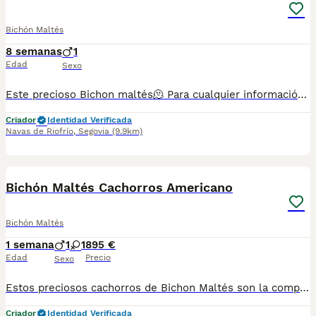
Bichón Maltés
8 semanas
1
Edad
Sexo
Este precioso Bichon maltés🫠 Para cualquier información pueden contactar conmigo en el teléfono 632 109 444.
Criador
Identidad Verificada
Navas de Riofrío
,
Segovia
(9.9km)
4
Bichón Maltés Cachorros Americano
Bichón Maltés
1 semana
1
1
895 €
Edad
Precio
Sexo
Estos preciosos cachorros de Bichon Maltés son la compañía que necesitas, cariñosos y te acompañarán allá donde vayas siempre ❤️🐶. Se entregan a los 2️⃣ meses de edad con: 2️⃣ Vacunas 🪪 Microchip ✈️ Pasaporte Veterinario Oficial 2️⃣ Desparasitaciones En el contrato de compraventa se especifican las garantías sanitarias 📑🏥. En Centro Canino Cauca nuestra prioridad es la cría responsable para una salud excelente tanto para las madres como para los cachorros, más de 20 años de experiencia nos avalan con clientes satisfechos por toda España 🇪🇸. Nuestra página web: https://centrocauca.es/ ¡CONTÁCTANOS! 🫵🐶. 638009917 📞.
Criador
Identidad Verificada