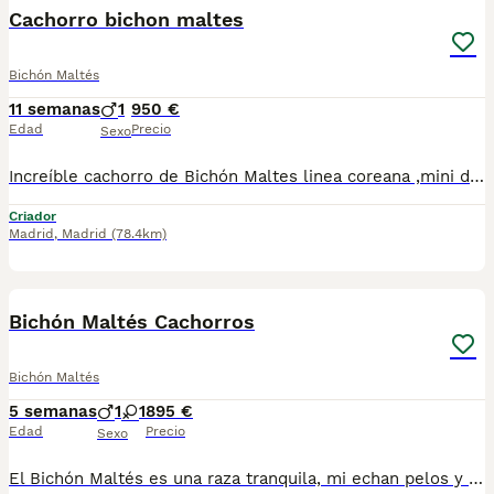
Cachorro bichon maltes
Bichón Maltés
11 semanas
1
950 €
Edad
Precio
Sexo
Increíble cachorro de Bichón Maltes linea coreana ,mini de verdad !! tenemos machos y hembras ,distintos colores Nuestros cachorros nacen y crecen en un ambiente familiar ,sin jaulas ,con un respeto y exclusiva cria,somos respetuosos con el tiempo de destete ,cada cachorro necesita su tiempo.. Destetamos con un pienso de alta calidad , Cachorros revisados ,desde el nacimiento ,hasta la entrega por un veterinario competente ,buscando siempre el bienestar de nuestros animales.. Sociabilizados y equilibrados tanto padres como cachorros Se entregan con todo el protocolo veterinario legal,y garantías por escrito completas.. Tenemos servicio de entrega personalizado a cualquier punto de España,directo.. El precio puede cambiar tanto en sexo como en características del cachorro. Dejanos tú teléfono y te mandamos toda la información fotos y vídeos ..
Criador
Madrid
,
Madrid
(78.4km)
4
Bichón Maltés Cachorros
Bichón Maltés
5 semanas
1
1
895 €
Edad
Precio
Sexo
El Bichón Maltés es una raza tranquila, mi echan pelos y son súper cariñosos, en definitiva una raza perfecta. Y con su pelaje blanco y largo de robara todas las miradas por la calle. Se entregan a los 2️⃣ meses de edad con: 2️⃣ Vacunas 🪪 Microchip ✈️ Pasaporte Veterinario Oficial 2️⃣ Desparasitaciones En el contrato de compraventa se especifican las garantías sanitarias 📑🏥. En Centro Canino Cauca nuestra prioridad es la cría responsable para una salud excelente tanto para las madres como para los cachorros, más de 20 años de experiencia nos avalan con clientes satisfechos por toda España 🇪🇸. Nuestra página web: https://centrocauca.es/ ¡CONTÁCTANOS! 🫵🐶. 638009917 📞.