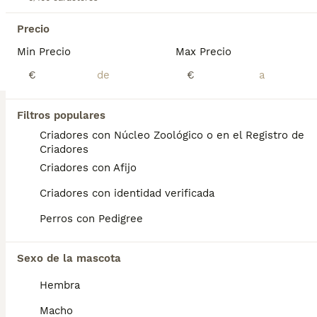
Edad
Precio
Sexo
Precio
Disponibles preciosos cachorros de Bichón Maltés de excelente calidad. Criados en ambiente familiar, muy sociables y acostumbrados al contacto diario desde sus primeros días. Padres seleccionados por carácter y morfología. Cachorros cariñosos, alegres y con el característico manto blanco de la raza. Se entregan con: ✔ Microchip ✔ Pasaporte veterinario ✔ Mínimo dos vacunas ✔ Desparasitaciones al día ✔ Contrato y asesoramiento El Bichón Maltés es una raza ideal para compañía, muy inteligente, afectuosa y adaptable a cualquier tipo de hogar. Posibilidad de envío a toda España, incluidas Baleares y Canarias. Contactar por teléfono o WhatsApp para fotos, vídeos y disponibilidad.
Min Precio
Max Precio
Criador
Identidad Verificada
€
€
Las Rozas de Madrid
,
Madrid
(48.1km)
TODOS LOS ANUNCIOS
Filtros populares
PRO
Criadores con Núcleo Zoológico o en el Registro de
Criadores
Criadores con Afijo
Criadores con identidad verificada
Perros con Pedigree
Sexo de la mascota
Hembra
Macho