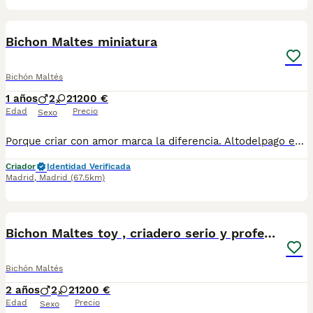
4
Bichon Maltes miniatura
Bichón Maltés
1 años
2
2
1200 €
Edad
Precio
Sexo
Porque criar con amor marca la diferencia. Altodelpago es un criadero familiar donde cada perro recibe atención individual, socialización desde pequeño y el mejor entorno para desarrollarse. altodelpago.es · tlf 679 67 30 10
Criador
Identidad Verificada
Madrid
,
Madrid
(67.5km)
10
Bichon Maltes toy , criadero serio y profesional
Bichón Maltés
2 años
2
2
1200 €
Edad
Precio
Sexo