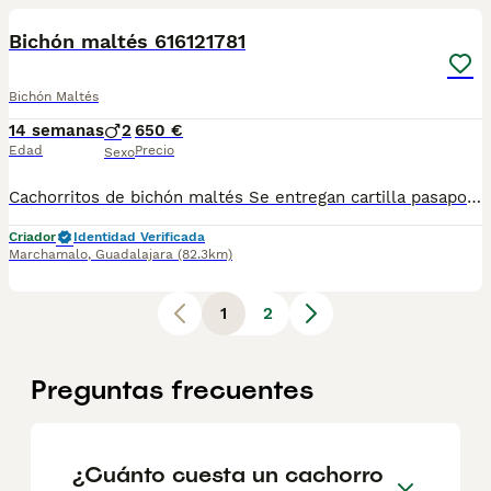
Bichón maltés 616121781
Bichón Maltés
14 semanas
2
650 €
Edad
Precio
Sexo
Cachorritos de bichón maltés Se entregan cartilla pasaporte Desparasitaciones al día Vacunas correspondientes a su edad Criados en ambiente familiar"una niña" Para más información al WhatsApp 616121781
Criador
Identidad Verificada
Marchamalo
,
Guadalajara
(82.3km)
1
2
Preguntas frecuentes
¿Cuánto cuesta un cachorro