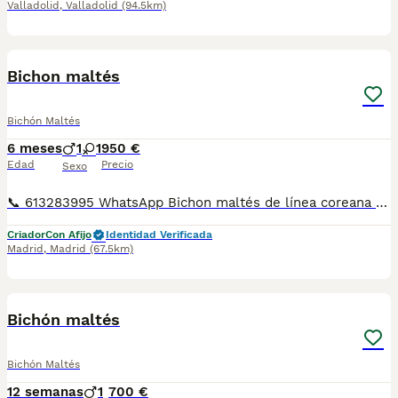
Valladolid
,
Valladolid
(94.5km)
8
Bichon maltés
Bichón Maltés
6 meses
1
1
950 €
Edad
Precio
Sexo
📞 613283995 WhatsApp Bichon maltés de línea coreana de los mas pequeñines un verdadero capricho . Entregamos nuestros pequeños cachorritos con todas las garantías y cuidados necesarios , disponemos de núcleo zoológico para crianza y venta de nuestros cachorros . ✅Desparasitaciones y vacunas correspondientes a su edad . ✅Cartilla de vacunación . ✅Revisiones veterinarias . ✅Garantías víricas de 15 días . ✅Garantías genéticas de un año . Seriedad , confianza y bienestar animal son nuestra prioridad . También ofrecemos transporte propio para nuestros pequeños cachorros a toda la península , el pago lo podéis hacer contra reembolso . (con coste adicional) . Mandamos a toda España . Disponemos de varias razas Si no esta la raza que queréis llámanos , intentaremos encontrártela , trabajamos con los mejores criadores de España .
Criador
Con Afijo
Identidad Verificada
Madrid
,
Madrid
(67.5km)
3
Bichón maltés
Bichón Maltés
12 semanas
1
700 €