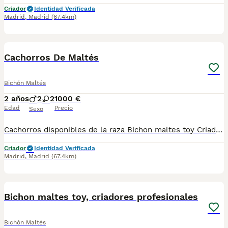
Criador
Identidad Verificada
Madrid
,
Madrid
(67.4km)
3
Cachorros De Maltés
Bichón Maltés
2 años
2
2
1000 €
Edad
Precio
Sexo
Cachorros disponibles de la raza Bichon maltes toy Criadores responsables y profesionales. Exigimos seriedad. Posibilidad de ver a los ejemplares en su lugar de nacimiento junto con sus padres. Se entregan con toda su documentación en regla. tlf 679 67 30 10 preferimos una llamada teléfonica para resolver dudas, pero podeis conocernos en altodelpago.es intagram@altodelpago
Criador
Identidad Verificada
Madrid
,
Madrid
(67.4km)
5
Bichon maltes toy, criadores profesionales
Bichón Maltés