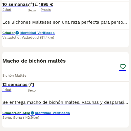
10 semanas
1
1
895 €
Edad
Precio
Sexo
Los Bichones Malteses son una raza perfecta para personas mayores, son muy tranquilos y cariñosos. No dejan pelos por lo que también son perfectos para personas con alergia a los perros y quiera un peludo. Se entregan a los 2️⃣ meses de edad con: 2️⃣ Vacunas 🪪 Microchip ✈️ Pasaporte Veterinario Oficial 2️⃣ Desparasitaciones En el contrato de compraventa se especifican las garantías sanitarias 📑🏥. En Centro Canino Cauca nuestra prioridad es la cría responsable para una salud excelente tanto para las madres como para los cachorros, más de 20 años de experiencia nos avalan con clientes satisfechos por toda España 🇪🇸. Nuestra página web: https://centrocauca.es/ ¡CONTÁCTANOS! 🫵🐶. 638009917 📞.
Criador
Identidad Verificada
Valladolid
,
Valladolid
(91.4km)
4
Macho de bichón maltés
Bichón Maltés
12 semanas
1
Edad
Sexo
Se entrega macho de bichón maltes. Vacunas y desparasitación al dia. Se puede ver sin compromiso. Para más información por privado. Se puede entregar en varios puntos de España.
Criador
Con Afijo
Identidad Verificada
Soria
,
Soria
(142.9km)
3