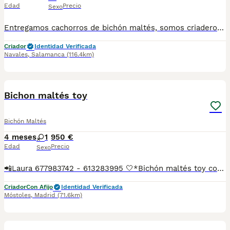
Edad
Precio
Sexo
Entregamos cachorros de bichón maltés, somos criadero con células zoológica. La mascota se entrega con todo. Hablamos por WhatsApp o por teléfono para resolver las dudas. 655 268 766
Criador
Identidad Verificada
Navales
,
Salamanca
(116.4km)
12
Bichon maltés toy
Bichón Maltés
4 meses
1
950 €
Edad
Precio
Sexo
📲Laura 677983742 - 613283995 🤍*Bichón maltés toy coreano*🤍 ¿Buscas un nuevo compañero para tu hogar? ❤️ Tenemos preciosos cachorros listos para encontrar una familia responsable. ✅ Vacunados ✅ Desparasitados ✅ Cartilla sanitaria ✅ Garantías incluidas ✅ Máxima atención y cuidado Se hacen envíos a toda España: Andalucía: Almería, Cádiz, Córdoba, Granada, Huelva, Jaén, Málaga, Sevilla.Aragón: Huesca, Teruel, Zaragoza.Asturias: Oviedo.Baleares: Palma.Canarias: Las Palmas de Gran Canaria, Santa Cruz de Tenerife.Cantabria: Santander.Castilla-La Mancha: Albacete, Ciudad Real, Cuenca, Guadalajara, Toledo.Castilla y León: Ávila, Burgos, León, Palencia, Salamanca, Segovia, Soria, Valladolid, Zamora.Cataluña: Barcelona, Gerona (Girona), Lérida (Lleida), Tarragona.Comunidad Valenciana: Alicante, Castellón de la Plana, Valencia.Extremadura: Badajoz, Cáceres.Galicia: La Coruña (A Coruña), Lugo, Orense (Ourense), Pontevedra.La Rioja: Logroño.Madrid: Madrid.Murcia: Murcia.Navarra: Pamplona.País Vasco: Bilbao (Vizcaya), San Sebastián (Guipúzcoa), Vitoria (Álava). 🐾 Cachorros sanos, sociables y criados con mucho cariño. 📲 ¡Pregunta sin compromiso por disponibilidad, fotos y precios por mensaje privado!
Criador
Con Afijo
Identidad Verificada
Móstoles
,
Madrid
(71.6km)
5