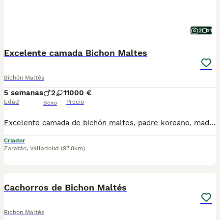
2
1
Excelente camada Bichon Maltes
Bichón Maltés
5 semanas
2
1
1000 €
Edad
Precio
Sexo
Excelente camada de bichón maltes, padre koreano, madre 50% koreana, muy pequeños totalmente garantizados
Criador
Zaratán
,
Valladolid
(97.8km)
3
Cachorros de Bichon Maltés
Bichón Maltés