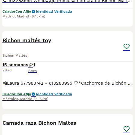
📞 613283995 WhatsApp Preciosa hembra de Bichon Maltes de linea coreana de las mas pequeñinas Entregamos nuestros pequeños cachorritos con todas las garantías y cuidados necesarios , disponemos de núcleo zoológico para crianza y venta de nuestros cachorros . ✅Desparasitaciones y vacunas correspondientes a su edad . ✅Cartilla de vacunación . ✅Revisiones veterinarias . ✅Garantías víricas de 15 días . ✅Garantías genéticas de un año . Seriedad , confianza y bienestar animal son nuestra prioridad . También ofrecemos transporte propio para nuestros pequeños cachorros a toda la península , el pago lo podéis hacer contra reembolso . (con coste adicional) . Mandamos a toda España . Disponemos de varias razas Si no esta la raza que queréis llámanos , intentaremos encontrártela , trabajamos con los mejores criadores de España .
Criador
Con Afijo
Identidad Verificada
Madrid
,
Madrid
(67.5km)
5
3
Bichon maltés toy
Bichón Maltés
15 semanas
1
Edad
Sexo
📲Laura 677983742 - 613283995 🤍*Cachorros de Bichón maltés toy hembras*🤍 ¿Buscas un nuevo compañero para tu hogar? ❤️ Tenemos preciosos cachorros listos para encontrar una familia responsable. ✅ Vacunados ✅ Desparasitados ✅ Cartilla sanitaria ✅ Garantías incluidas ✅ Máxima atención y cuidado Se hacen envíos a toda España: Andalucía: Almería, Cádiz, Córdoba, Granada, Huelva, Jaén, Málaga, Sevilla.Aragón: Huesca, Teruel, Zaragoza.Asturias: Oviedo.Baleares: Palma.Canarias: Las Palmas de Gran Canaria, Santa Cruz de Tenerife.Cantabria: Santander.Castilla-La Mancha: Albacete, Ciudad Real, Cuenca, Guadalajara, Toledo.Castilla y León: Ávila, Burgos, León, Palencia, Salamanca, Segovia, Soria, Valladolid, Zamora.Cataluña: Barcelona, Gerona (Girona), Lérida (Lleida), Tarragona.Comunidad Valenciana: Alicante, Castellón de la Plana, Valencia.Extremadura: Badajoz, Cáceres.Galicia: La Coruña (A Coruña), Lugo, Orense (Ourense), Pontevedra.La Rioja: Logroño.Madrid: Madrid.Murcia: Murcia.Navarra: Pamplona.País Vasco: Bilbao (Vizcaya), San Sebastián (Guipúzcoa), Vitoria (Álava). 🐾 Cachorros sanos, sociables y criados con mucho cariño. 📲 ¡Pregunta sin compromiso por disponibilidad, fotos y precios por mensaje privado!
Criador
Con Afijo
Identidad Verificada
Móstoles
,
Madrid
(71.6km)
1
3
Camada raza Bichon Maltes