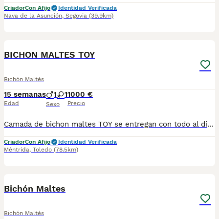
Criador
Con Afijo
Identidad Verificada
Nava de la Asunción
,
Segovia
(39.9km)
1
BICHON MALTES TOY
Bichón Maltés
15 semanas
1
1
1000 €
Edad
Precio
Sexo
Camada de bichon maltes TOY se entregan con todo al día en cuanto a vacunación, desparasitación interna y externa, microchip y pasaporte con procedencia lícita de centro canino profesional. Revisión veterinaria. Nos dedicamos profesionalmente al mundo del cachorro desde hace más de 17 años ,centro canino del Valle caprice, es nuestro nombre , criadores profesionales , residencia canina y veterinarios, que mejor sitio para adquirir tu nuevo miembro familiar. Núcleo de cria ES450990000078 Pueden encontrarnos de igual modo en la pagina oficial de la canina de España como uno de los pocos criadores recomendados y registrados , www.rsce.es Los precios son desde más IVA según cachorro, camada y época. Pregunten disponibilidad y precios Pregunten sin compromiso , y le damos cita para venir a ver a los peques a nuestro centro canino, pueden ver nuestras referencias como mejor criadero en Google , y redes sociales así como en nuestra web Web www.delvallecaprice.com
Criador
Con Afijo
Identidad Verificada
Méntrida
,
Toledo
(78.5km)
3
Bichón Maltes
Bichón Maltés