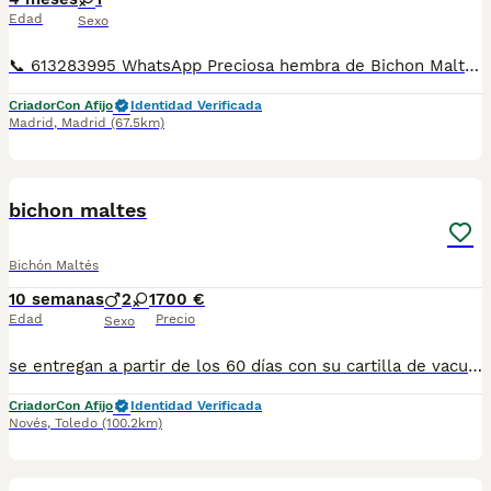
Edad
Sexo
📞 613283995 WhatsApp Preciosa hembra de Bichon Maltes de linea coreana , esta preciosidad es la de las fotos una maravilla de cachorrita criada en familia Entregamos nuestros pequeños cachorritos con todas las garantías y cuidados necesarios , disponemos de núcleo zoológico para crianza y venta de nuestros cachorros . ✅Desparasitaciones y vacunas correspondientes a su edad . ✅Cartilla de vacunación . ✅Revisiones veterinarias . ✅Garantías víricas de 15 días . ✅Garantías genéticas de un año . Seriedad , confianza y bienestar animal son nuestra prioridad . También ofrecemos transporte propio para nuestros pequeños cachorros a toda la península , el pago lo podéis hacer contra reembolso . (con coste adicional) . Mandamos a toda España . Disponemos de varias razas Si no esta la raza que queréis llámanos , intentaremos encontrártela , trabajamos con los mejores criadores de España .
Criador
Con Afijo
Identidad Verificada
Madrid
,
Madrid
(67.5km)
1
bichon maltes
Bichón Maltés
10 semanas
2
1
700 €
Edad
Precio
Sexo
se entregan a partir de los 60 días con su cartilla de vacunación y desparasitación correspondiente a su edad. puede venir a verlos sin compromiso escribanos al 698979889
Criador
Con Afijo
Identidad Verificada
Novés
,
Toledo
(100.2km)
4
1