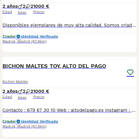
2 años
2
2
1000 €
Edad
Precio
Sexo
Disponibles ejemplares de muy alta calidad. Somos criadores con muchos años de experiencia en la raza, responsables y entregamos nuestros ejemplares con toda su documentación en regla Pedimos seriedad Contacto : 679 67 30 10 Web : altodelpago.es Instagram : @altodelpago
Criador
Identidad Verificada
Madrid
,
Madrid
(67.4km)
5
BICHON MALTES TOY, ALTO DEL PAGO
Bichón Maltés
2 años
2
2
1000 €
Edad
Precio
Sexo
Contacto : 679 67 30 10 Web : altodelpago.es Instagram : @altodelpago Criados en ambiente familiar, en plena naturaleza. Se entregan con toda su documentación y cartilla. Posibilidad de visitarnos cualquier dia del año. Pedimos seriedad y responsabilidad.
Criador
Identidad Verificada
Madrid
,
Madrid
(67.4km)
4