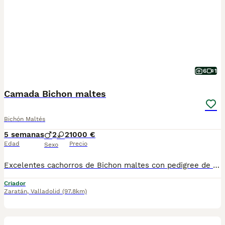
6
1
Camada Bichon maltes
Bichón Maltés
5 semanas
2
2
1000 €
Edad
Precio
Sexo
Excelentes cachorros de Bichon maltes con pedigree de excelentes lineas de sangre koreanas americanas, muy pequeñitos, totalmente garantizados
Criador
Zaratán
,
Valladolid
(97.8km)
4