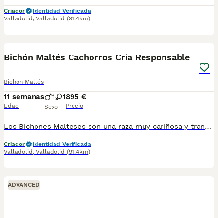
Criador
Identidad Verificada
Valladolid
,
Valladolid
(91.4km)
3
Bichón Maltés Cachorros Cría Responsable
Bichón Maltés
11 semanas
1
1
895 €
Edad
Precio
Sexo
Los Bichones Malteses son una raza muy cariñosa y tranquila. Son unos compañeros perfectos para aquellas personas que buscan tranquilidad y buena compañía ❤️🐶. Se entregan a los 2️⃣ meses de edad con: 2️⃣ Vacunas 🪪 Microchip ✈️ Pasaporte Veterinario Oficial 2️⃣ Desparasitaciones En el contrato de compraventa se especifican las garantías sanitarias 📑🏥. En Centro Canino Cauca nuestra prioridad es la cría responsable para una salud excelente tanto para las madres como para los cachorros, más de 20 años de experiencia nos avalan con clientes satisfechos por toda España 🇪🇸. Nuestra página web: https://centrocauca.es/ ¡CONTÁCTANOS! 🫵🐶. 638009917 📞.
Criador
Identidad Verificada
Valladolid
,
Valladolid
(91.4km)
ADVANCED