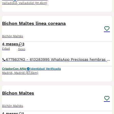
Valladolid
,
Valladolid
(91.4km)
3
1
Bichon Maltes linea coreana
Bichón Maltés
4 meses
3
Edad
Sexo
📞677983742 - 613283995 WhatsApp Preciosas hembras de Bichon Maltes de Linea coreana toda una preciosidad Entregamos nuestros pequeños cachorritos con todas las garantías y cuidados necesarios , disponemos de núcleo zoológico para crianza y venta de nuestros cachorros . ✅Desparasitaciones y vacunas correspondientes a su edad . ✅Cartilla de vacunación . ✅Revisiones veterinarias . ✅Garantías víricas de 15 días . ✅Garantías genéticas de un año . Seriedad , confianza y bienestar animal son nuestra prioridad . También ofrecemos transporte propio para nuestros pequeños cachorros a toda la península , el pago lo podéis hacer contra reembolso . (con coste adicional) . Mandamos a toda España . Andalucía: Almería, Cádiz, Córdoba, Granada, Huelva, Jaén, Málaga, Sevilla.Aragón: Huesca, Teruel, Zaragoza.Asturias: Oviedo.Baleares: Palma.Canarias: Las Palmas de Gran Canaria, Santa Cruz de Tenerife.Cantabria: Santander.Castilla-La Mancha: Albacete, Ciudad Real, Cuenca, Guadalajara, Toledo.Castilla y León: Ávila, Burgos, León, Palencia, Salamanca, Segovia, Soria, Valladolid, Zamora.Cataluña: Barcelona, Gerona (Girona), Lérida (Lleida), Tarragona.Comunidad Valenciana: Alicante, Castellón de la Plana, Valencia.Extremadura: Badajoz, Cáceres.Galicia: La Coruña (A Coruña), Lugo, Orense (Ourense), Pontevedra.La Rioja: Logroño.Madrid: Madrid.Murcia: Murcia.Navarra: Pamplona.País Vasco: Bilbao (Vizcaya), San Sebastián (Guipúzcoa), Vitoria (Álava). Disponemos de varias razas Si no esta la raza que queréis llámanos , intentaremos encontrártela , trabajamos con los mejores criadores de España .
Criador
Con Afijo
Identidad Verificada
Madrid
,
Madrid
(67.5km)
18
Bichon Maltes
Bichón Maltés
4 meses
1