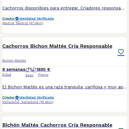
Cachorros disponibles para entregar. Criadores responsables y profesionales. Desconfía de precios económicos , compraventas y demás . En nuestro criadero puedes ver a los ejemplares con sus padres y conocer dónde y cómo los criamos. Es muy importante . WEB altodelpago.es Tlf 679 67 30 10
Criador
Identidad Verificada
Madrid
,
Madrid
(67.4km)
3
Cachorros Bichon Maltés Cría Responsable
Bichón Maltés
8 semanas
1
1
895 €
Edad
Precio
Sexo
El Bichon Maltés es una raza tranquila, cariñosa y muy apegada a sus dueños. También echan muy poco pelo por lo que son perfectos para las personas alérgicas 🐶❤️. Tenemos disponibilidad de varios cachorros ahora, ¡nos encontramos en la provincia de Valladolid! 📍. Se entregan con 2️⃣ meses de edad junto: 2️⃣ Vacunas 🪪 Microchip 2️⃣ Desparasitaciones ✈️ Pasaporte Veterinario Oficial En la factura de venta de especifican las garantías sanitarias 🏥📑. ¡CONTÁCTANOS! 🫵🐶. Tlfno: 638009917.
Criador
Identidad Verificada
Valladolid
,
Valladolid
(91.4km)
3
Bichón Maltés Cachorros Cría Responsable