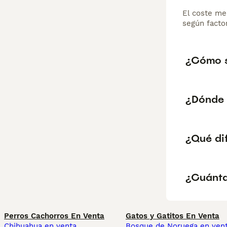
El coste me
según factor
¿Cómo s
¿Dónde 
¿Qué di
¿Cuánta
Perros Cachorros En Venta
Gatos y Gatitos En Venta
Chihuahua en venta
Bosque de Noruega en ven