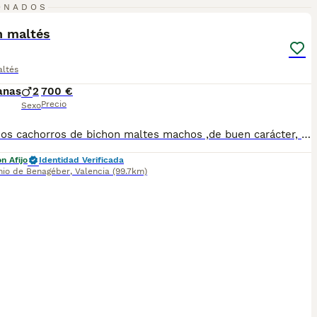
4
ONADOS
ST
n maltés
altés
anas
2
700 €
Precio
Sexo
Hermosos cachorros de bichon maltes machos ,de buen carácter, sociables están disponibles con todas sus garantías: Vacunas, microchip y pasaporte, desparacitados,cartilla sanitaria, contrato de garantía sanitaria inscripción de pedigree Pregunte sin ningún compromiso al número de teléfono:647125476-643270537
n Afijo
Identidad Verificada
nio de Benagéber
,
Valencia
(99.7km)