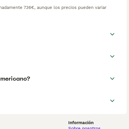
madamente 736€, aunque los precios pueden variar
americano?
Información
Sobre nosotros