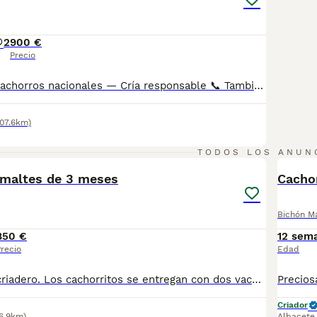
2
900 €
Precio
Descripción 🐶 Cachorros nacionales — Cría responsable 📞 También puedes llamarnos: Mostrar número de teléfono/ Mostrar número de teléfono AMBOS TELÉFONOS DISPONEN DE WHATSAPP (EL FIJO TAMBIÉN) ✅ Entregados a partir de 2 meses de edad 💉 Vacunados y desparasitados 📋 Cartilla sanitaria incluida 🛡️ Garantía de 15 días por enfermedades víricas 🛡️ Garantía de 2 años por enfermedades congénitas 📄 Contrato factura 🔬 Microchip implantado 🌍 Pasaporte canino 🏆 Opción de pedigree o certificado de raza Los precios varían en función de las características y la morfología de cada cachorro. 🏠 Centro canino con núcleo zoológico autorizado. Todos nuestros cachorros son nacionales. Puedes visitar nuestras instalaciones cuando quieras. 🔬 Microchip: Mostrar número de teléfono 📍 Núcleo Zoológico: ES461781000030
107.6km)
5
1
TODOS LOS ANUN
 maltes de 3 meses
Cacho
Bichón M
850 €
12 sem
recio
Edad
Hola somos un criadero. Los cachorritos se entregan con dos vacunas, desparasitados, cartilla veterinaria acompañada con un informe donde consta la salud del cachorro,chip,pasaporte y cartilla de cachorro y . 1 meses de garantías de víricas y 6 meses de hereditarias por escrito y un kit de cachorro de royal canin el que contiene 1 kg de el pienso específico de la raza . Somos un criadero .muchas gracias por su interés,el precio es de entre 1000 euros dependiendo de la camada , esperamos cubrir sus expectativas Para más información llámame al tlf 620771178 pregunta por Ferchu o Miguel desde ya muchas gracias
Criador
6.9km)
Albacete