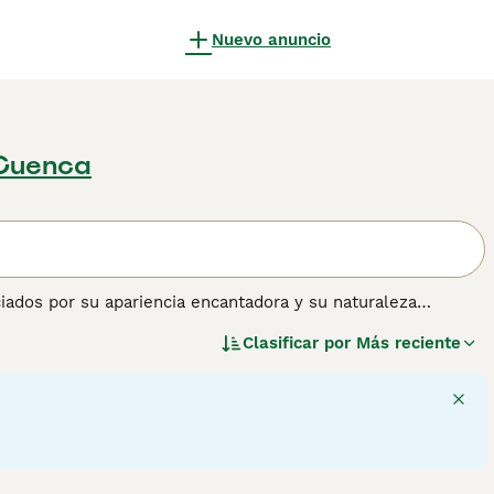
Nuevo anuncio
 Cuenca
ados por su apariencia encantadora y su naturaleza
s y hogares de muchas personas fuera de su Malta natal, y
Clasificar por
Más reciente
ente leal y cariñoso. A pesar de su pequeña estatura, el
 un hogar con ellos.
ormación sobre esta raza de perro.