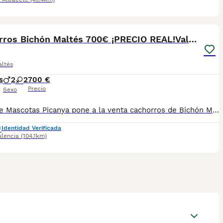
3
Cachorros Bichón Maltés 700€ ¡PRECIO REAL!Valencia
altés
s
2
2
700 €
Precio
Sexo
Más Que Mascotas Picanya pone a la venta cachorros de Bichón Maltes . Se entran vacunados, desparasitados interna y externamente, cartilla sanitaria y garantía por escrito. Para más información de los cachorros ponerse en contacto al 640661289 Plaza España 4, Picanya
Identidad Verificada
alencia
(104.1km)