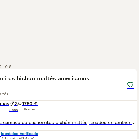
6
CIOS
rritos bichon maltés americanos
altés
anas
2
1
750 €
Precio
Sexo
Preciosa camada de cachorritos bichón maltés, criados en ambiente familiar, tenemos tanto machos como hembras, nos encontramos en Albacete. Se entregan vacunados, desparasitados, garantía contra enfermedades, microchip y pasaporte. Macho:750€ Hembra:950€ ¡No dudes en agendar una cita para venir a conocernos!
Identidad Verificada
,
Albacete
(43.4km)