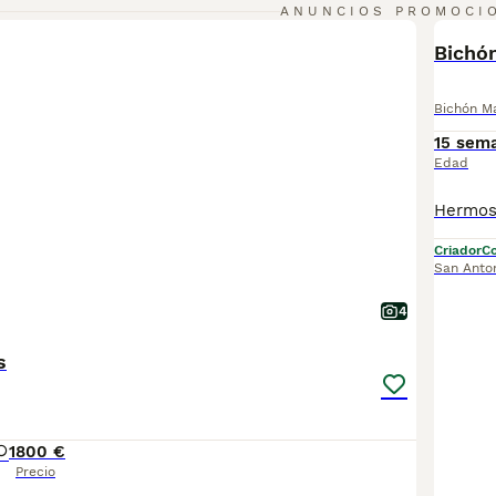
ANUNCIOS PROMOCI
BOO
Bichó
Bichón M
15 sem
Edad
Criador
Co
San Anto
4
s
1
800 €
Precio