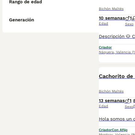
Rango de edad
Bichón Maltés
10 semanas
1
Generación
Edad
Sexo
Criador
Náquera
,
Valencia
(
Cachorito de
Bichón Maltés
13 semanas
1
Edad
P
Sexo
Criador
Con Afijo
Montroy
,
Valencia
(8