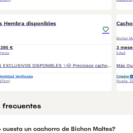
10
s Hembra disponibles
Bichón M
1395 €
3 mese
Precio
Edad
🐶✨ CACHORROS EXCLUSIVOS DISPONIBLES ✨🐶 Preciosos cachorros criados en ambiente familiar, rodeados de amor y cuidados desde el primer día ❤️ Totalmente socializados, cariñosos y acostumbrados al contacto con personas. 📦 Se entregan con todas las garantías: ✔️ Cartilla sanitaria ✔️ Vacunación al día 💉 ✔️ Desparasitación completa ✅ ✔️ Garantía vírica 😷 ✔️ Garantía congénita 👌 ✔️ Contrato de entrega ✍️ 📸 Síguenos en Instagram: @fincapaunais para ver fotos y vídeos reales ⚠️ Disponibilidad limitada ⚠️ Se reservan rápido. 📲 Contacto directo por WhatsApp: 671 454 202 Solo personas responsables
dentidad Verificada
Criador
(97km)
Picaña
,
V
 frecuentes
 cuesta un cachorro de Bichon Maltes?