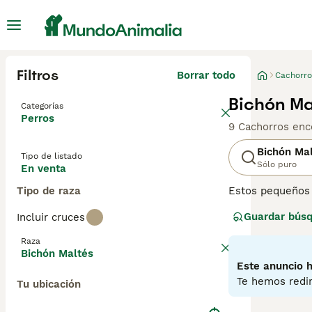
Filtros
Borrar todo
Cachorro
Bichón Ma
Categorías
Perros
9 Cachorros enc
Bichón Ma
Tipo de listado
Sólo puro
En venta
Tipo de raza
Estos pequeños 
independiente. A
Guardar bús
Incluir cruces
por una buena r
Bichón Maltés ti
Raza
Bichón Maltés
Lee nuestra
pág
Este anuncio h
Te hemos redir
Tu ubicación