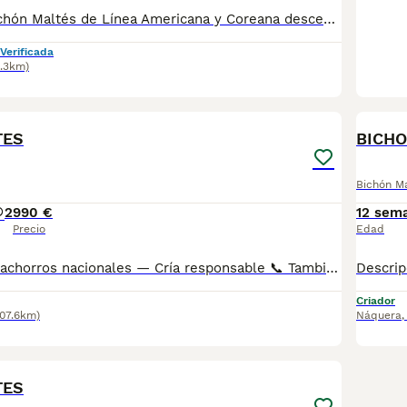
Cachorros de Bichón Maltés de Línea Americana y Coreana descendientes de las mejores líneas. Excelente carácter, muy juguetón y alegre. Con mucho pelo y buen tamaño. Cría familiar y selección especializada, todos nuestros cachorros son Nacionales y criados exclusivamente por nosotros, más de 15 años de experiencia. Los entregamos con las vacunas pertinentes, desparasitados, garantía por escrito, certificado de salud firmado por el veterinario, chip, pasaporte, factura de compra y inscritos en el libro de orígenes( Pedigree). Posibilidad de pago a plazos mediante nuestro tpv. Te llevamos el cachorro hasta tu casa si no puedes venir a recogerlo. Precio desde 800€
Verificada
2.3km)
2
1
BOO
TES
BICH
Bichón M
2
990 €
12 sem
Precio
Edad
Descripción 🐶 Cachorros nacionales — Cría responsable 📞 También puedes llamarnos: Mostrar número de teléfono/ Mostrar número de teléfono AMBOS TELÉFONOS DISPONEN DE WHATSAPP (EL FIJO TAMBIÉN) ✅ Entregados a partir de 2 meses de edad 💉 Vacunados y desparasitados 📋 Cartilla sanitaria incluida 🛡️ Garantía de 15 días por enfermedades víricas 🛡️ Garantía de 2 años por enfermedades congénitas 📄 Contrato factura 🔬 Microchip implantado 🌍 Pasaporte canino 🏆 Opción de pedigree o certificado de raza Los precios varían en función de las características y la morfología de cada cachorro. 🏠 Centro canino con núcleo zoológico autorizado. Todos nuestros cachorros son nacionales. Puedes visitar nuestras instalaciones cuando quieras. 🔬 Microchip: Mostrar número de teléfono 📍 Núcleo Zoológico: ES461781000030
Criador
107.6km)
Náquera
4
TES