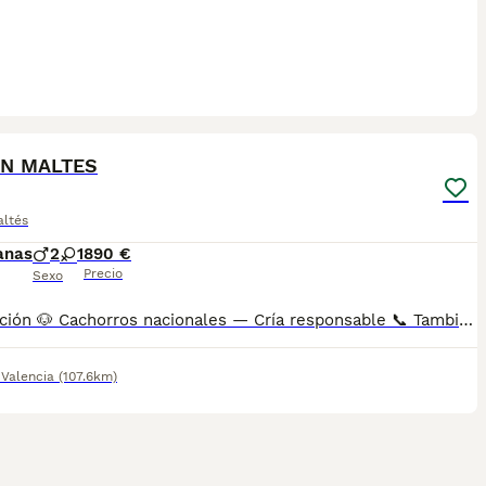
4
ST
ON MALTES
altés
anas
2
1
890 €
Precio
Sexo
Descripción 🐶 Cachorros nacionales — Cría responsable 📞 También puedes llamarnos: Mostrar número de teléfono/ Mostrar número de teléfono AMBOS TELÉFONOS DISPONEN DE WHATSAPP (EL FIJO TAMBIÉN) ✅ Entregados a partir de 2 meses de edad 💉 Vacunados y desparasitados 📋 Cartilla sanitaria incluida 🛡️ Garantía de 15 días por enfermedades víricas 🛡️ Garantía de 2 años por enfermedades congénitas 📄 Contrato factura 🔬 Microchip implantado 🌍 Pasaporte canino 🏆 Opción de pedigree o certificado de raza Los precios varían en función de las características y la morfología de cada cachorro. 🏠 Centro canino con núcleo zoológico autorizado. Todos nuestros cachorros son nacionales. Puedes visitar nuestras instalaciones cuando quieras. 🔬 Microchip: Mostrar número de teléfono 📍 Núcleo Zoológico: ES461781000030
,
Valencia
(107.6km)