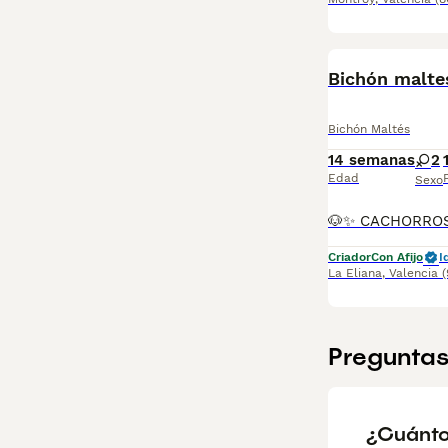
Bichón malte
Bichón Maltés
14 semanas
2
Edad
Sexo
Criador
Con Afijo
I
La Eliana
,
Valencia
Preguntas
¿Cuánto