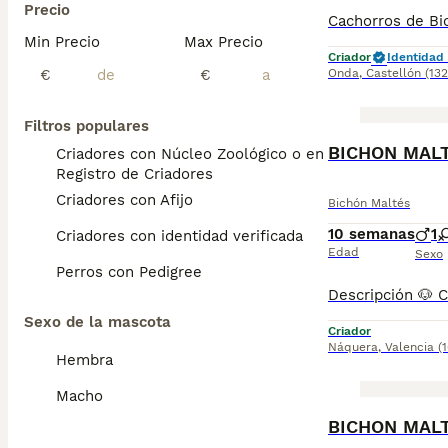
Precio
Min Precio
Max Precio
Criador
Identidad 
€
€
Onda
,
Castellón
(13
Filtros populares
BOOST
BICHON MAL
Criadores con Núcleo Zoológico o en el
Registro de Criadores
Criadores con Afijo
Bichón Maltés
10 semanas
1
Criadores con identidad verificada
Edad
Sexo
Perros con Pedigree
Sexo de la mascota
Criador
Náquera
,
Valencia
(
Hembra
Macho
BOOST
BICHON MAL