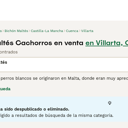
s
Bichón Maltés
Castilla-La Mancha
Cuenca
Villarta
ltés Cachorros en venta
en Villarta,
ontrados
ltés
perros blancos se originaron en Malta, donde eran muy apreci
 lo largo de los años, se han abierto camino en los corazone
queda
azón. El Bichón Maltés es un personaje encantador extremadam
ene una gran personalidad y es un verdadero placer compartir
ina de consejos de compra de Bichón Maltés
para obtener inf
a sido despublicado o eliminado.
igido a resultados de búsqueda de la misma categoría.