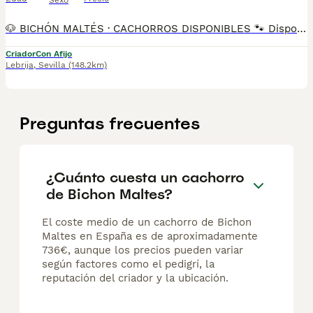
Sexo
🐶 BICHÓN MALTÉS · CACHORROS DISPONIBLES 🐾 Disponibles preciosos cachorros de Bichón Maltés 🐾 El Bichón Maltés es una raza pequeña, elegante y muy cariñosa. Destaca por su carácter dulce, alegre y sociable, creando un fuerte vínculo con su familia. Es ideal como perro de compañía, se adapta perfectamente a la vida en piso y es muy apreciado por su temperamento equilibrado. Somos Mascotas del Sur, criadores responsables ubicados en Sevilla. 📸 Instagram: @mimascotasdelsur057 Para ver más fotos y vídeos reales de nuestros cachorros. 🚚 Realizamos envíos a toda España y Gibraltar • El precio del envío no está incluido en el precio del cachorro • Posibilidad de envío o recogida directa en nuestras instalaciones 📹 Disponemos de videollamada para conocer a los cachorros antes de la reserva. 💳 Posibilidad de reserva y pago contrareembolso 💰 El precio indicado en el anuncio es real. Nuestros cachorros se entregan criados en ambiente familiar, con cariño y socialización desde pequeños, revisados por veterinario y con: • Chip • Pasaporte y cartilla sanitaria • Vacunados y desparasitados • Contrato con garantías víricas y congénitas 📞 Teléfono: 611 72 32 26 🐶 Criados con dedicación, respeto y mucho amor. ⚠️ Solo atendemos a personas realmente interesadas en ofrecer un buen hogar. #bichonmaltes #maltes #cachorros #mascotasdelsur #criadoresresponsables #perrospequeños #perrosdefamilia #sevilla #andalucia #enviosatodaespaña #gibraltar #perroscongarantia #cachorrosenventa #amorcanino #perrosdecompañia
Criador
Con Afijo
Lebrija
,
Sevilla
(148.2km)
Preguntas frecuentes
¿Cuánto cuesta un cachorro
de Bichon Maltes?
El coste medio de un cachorro de Bichon
Maltes en España es de aproximadamente
736€, aunque los precios pueden variar
según factores como el pedigrí, la
reputación del criador y la ubicación.