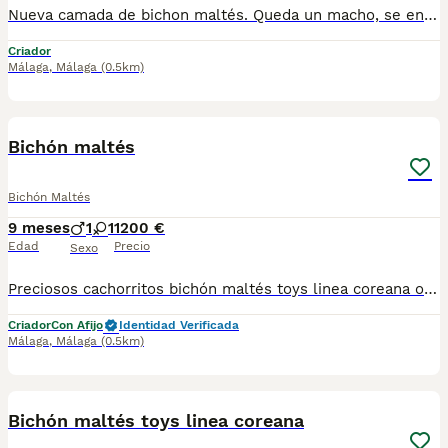
Nueva camada de bichon maltés. Queda un macho, se entrega vacunado desparacitado y con cartilla para más información por wasap al 610704512, se recoje en fuentes de Andalucía Sevilla
Criador
Málaga
,
Málaga
(0.5km)
2
Bichón maltés
Bichón Maltés
9 meses
1
1
1200 €
Edad
Precio
Sexo
Preciosos cachorritos bichón maltés toys linea coreana ojitos redondos chatitos y muy chiquitínes machito y hembrita disponibles padres de 2 kilito super guapos ..para más información llámame al 615080706
Criador
Con Afijo
Identidad Verificada
Málaga
,
Málaga
(0.5km)
2
Bichón maltés toys linea coreana