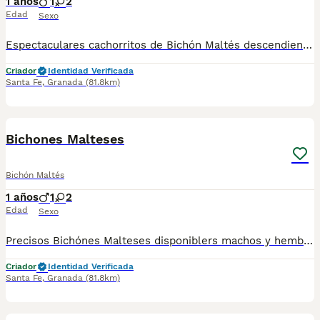
1 años
1
2
Edad
Sexo
Espectaculares cachorritos de Bichón Maltés descendientes de las mejores líneas de sangre. Disponibles tanto hembras como machos. Profesionales en la cría ética, transparente y familiar del Maltés, con ejemplares nacidos y criados en España. s camadas están bajo supervisión veterinaria desde su nacimiento hasta que son entregadas a su nueva familia. Criados por un equipo de profesionales y mejores personas que, con años de experiencia a sus espaldas, cuidan a los animales por vocación, aplicando una cría ética y responsable para que cada cachorro se desarrolle con la mejor salud y con un buen temperamento. Todos los cachorritos se entregan con unos dos meses y medio de edad y sus vacunas correspondientes, desparasitados interna y externamente, con certificado de salud, y garantía tanto por enfermedad vírica como congénito genética. Posibilidad de entregar en toda España mediante transporte propio habilitado para perros y con chofer privado. Los precios pueden variar según las características y morfología de cada cachorro. Teléfono / Whats app: 641 92 23 90 Precio a partir de 1000€
Criador
Identidad Verificada
Santa Fe
,
Granada
(81.8km)
8
4
Bichones Malteses
Bichón Maltés
1 años
1
2
Edad
Sexo
Precisos Bichónes Malteses disponiblers machos y hembras ¿Buscas un criador de Nacional de Bichón Maltés de confianza? Podemos ayudarte. Los perritos se entregan con unos dos meses y medio de edad y sus vacunas correspondientes, desparasitados, certificado de salud, garantías tanto por enfermedad vírica como congénito genética. Todos los cachorros son descendientes de las mejores líneas nacionales. Se entregan en toda España con transporte de alta calidad preparado para animales, van en vehículo climatizado con chófer particular a cargo del comprador. Si tienes dudas o consultas sobre la raza, podemos resolver tus dudas por whats app ;) Cría en un ambiente familiar con personas con vocación en una cría ética y responsable, y que por encima de todo, que aman a los animales. Teléfono / Whats app: 641 92 23 90 Precio a partir de 800€
Criador
Identidad Verificada
Santa Fe
,
Granada
(81.8km)
3