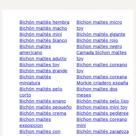
bichón maltés hembra
bichon maltes micro
bichón maltés macho
toy
bichón maltés mini
bichón maltés gigante
bichón maltés blanco
bichón maltés rojo
bichon maltes
bichon maltes negro
americano
camada bichon maltes
bichon maltes adulto
toy
bichon maltes toy
bichon maltes coreano
bichón maltés grande
toy
bichón maltés
bichon maltes coreana
miniatura
morkie criadero españa
bichón maltés pelo
bichon maltes dos
corto
meses
bichón maltés enano
bichón maltés pelo liso
bichón maltés pequeño
bichon maltes mini toy
bichón maltés crema
bichón maltés pedigree
bichon maltes
bichon maltes coreano
exposicion
mini
bichon maltes con
bichón maltés zaragoza