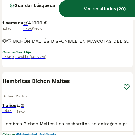
Guardar búsqueda
Ver resultados
(
20
)
Bichón Maltés
1 semana
4
1000 €
Edad
Precio
Sexo
🐶🤍 BICHÓN MALTÉS DISPONIBLE EN MASCOTAS DEL SUR 🤍🐶 ¿Buscas un compañero pequeño, elegante y lleno de cariño? En Mascotas del Sur tenemos disponible un precioso Bichón Maltés, criado con dedicación, amor y en un ambiente familiar, donde recibe una excelente socialización y todos los cuidados necesarios desde sus primeros días de vida. Somos un criadero con Núcleo Zoológico autorizado, licencia de apertura y código de explotación, comprometidos con la cría responsable y el bienestar de cada uno de nuestros cachorros. 📍 Ubicados en Sevilla 📞 611 723 226 📸 Instagram: @mimascotasdelsur057 Descubre más fotos y vídeos reales de nuestros cachorros. Nuestro cachorro se entrega: ✅ Revisado por veterinario. ✅ Con microchip. ✅ Pasaporte y cartilla sanitaria. ✅ Vacunado y desparasitado. ✅ Contrato con garantías víricas y congénitas. 🚚 Realizamos envíos a toda España. (El coste del transporte no está incluido en el precio del cachorro). También ofrecemos: 🏡 Recogida en nuestras instalaciones. 📱 Videollamada para conocer al cachorro antes de realizar la reserva. 🔒 Posibilidad de reserva y pago contrareembolso. 💶 El precio publicado en el anuncio es el precio real. 🐾 Nuestros Bichones Malteses crecen rodeados de cariño, atención y una excelente socialización para que lleguen a su nuevo hogar sanos, equilibrados y preparados para formar parte de la familia desde el primer día. Solo atendemos a personas realmente interesadas en ofrecer un hogar responsable, lleno de amor y cuidados para toda la vida. #BichonMaltes #BichónMaltés #Maltes #Maltese #BichonMaltesEspaña #CachorroMaltes #PerrosDeCompañia #MascotasDelSur057 #MascotasDelSur #CachorrosSevilla #CriaderoAutorizado #NucleoZoologico #CachorrosConAmor #PerrosFelices #CachorrosEspaña #AmorAnimal
Criador
Con Afijo
Lebrija
,
Sevilla
(146.2km)
6
1
Hembritas Bichon Maltes
Bichón Maltés
1 años
2
Edad
Sexo
Hembras Bichon Maltes Los cachorritos se entregan a partir de las 8 semanas, y con sus vacunas correspondientes, desparasitados interna y externamente y garantías por escrito. Posibilidad de entrega en toda España mediante transporte propio preparado para mascotas, climatizado y con chofer privado. Agréganos al whatsapp o llámanos, y encantados atenderemos todas tus dudas y consultas. Teléfono / What app: 641 92 23 90 Precio a partir de 800€
Criador
Identidad Verificada