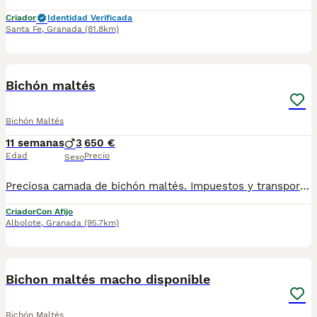
Criador
Identidad Verificada
Santa Fe
,
Granada
(81.8km)
1
1
Bichón maltés
Bichón Maltés
11 semanas
3
650 €
Edad
Precio
Sexo
Preciosa camada de bichón maltés. Impuestos y transporte no incluidos. Realizamos envíos a toda España ( Barcelona, Madrid, Mallorca, Marbella, etc). Se entregan con sus vacunas y desparasitaciones correspondientes, cartilla, chip y contrato. Para más información contactar: 958 26 94 55 Web: www.centropuppyhome.com
Criador
Con Afijo
Albolote
,
Granada
(95.7km)
4
Bichon maltés macho disponible
Bichón Maltés