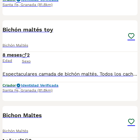
Santa Fe
,
Granada
(81.8km)
4
Bichón maltés toy
Bichón Maltés
8 meses
2
Edad
Sexo
Espectaculares camada de bichón maltés. Todos los cachorritos se entregan con unos dos meses y medio de edad y sus vacunas correspondientes, desparasitados interna y externamente, con certificado de salud, y garantía tanto por enfermedad vírica como congénito genética. Posibilidad de entregar en toda España mediante transporte propio preparado para animales y con chofer privado. Los precios pueden variar según las características y morfología de cada cachorro. Añádenos al whats app o llámanos, y encantados atenderemos todas tus dudas y consultas. Teléfono / Whats app: 641 92 23 90
Criador
Identidad Verificada
Santa Fe
,
Granada
(81.8km)
8
2
Bichon Maltes
Bichón Maltés