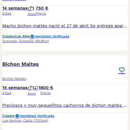
14 semanas
1
750 €
Edad
Precio
Sexo
Macho bichon maltés nació el 27 de abril Se entrega apartir del 25 de junio, con las vacunas correspondientes a su edad y desparasitado
Criador
Con Afijo
Identidad Verificada
Granada
,
Granada
(89.8km)
8
Bichon Maltes
Bichón Maltés
14 semanas
1
1
800 €
Edad
Precio
Sexo
Preciosos y muy pequeñitos cachorros de bichon maltes , nacidos el 27-04-2026 , desparasitados y vacunados con arreglo a su edad , cartilla sanitaria , padres con pedigree , cachorros con pedidree aportando un suplemento en el precio . Precio a partir de 800 € , según tamaño y sexo
Criador
Identidad Verificada
Los Barrios
,
Cádiz
(112.1km)