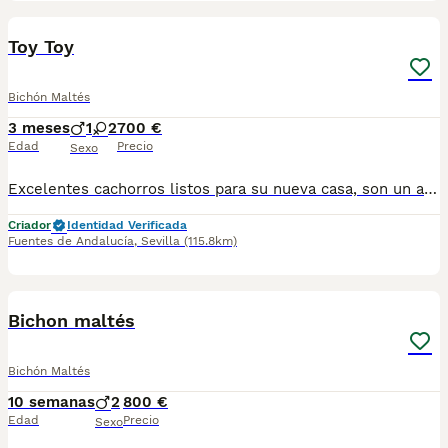
1
Toy Toy
Bichón Maltés
3 meses
1
2
700 €
Edad
Precio
Sexo
Excelentes cachorros listos para su nueva casa, son un amor. Pueden venir a verlos y escoger personalmente, o mediante videollamada o wuasap. Estaremos encantados de atenderlos.
Criador
Identidad Verificada
Fuentes de Andalucía
,
Sevilla
(115.8km)
6
Bichon maltés
Bichón Maltés
10 semanas
2
800 €
Edad
Precio
Sexo