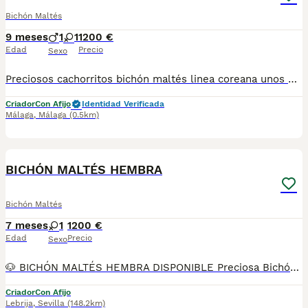
Bichón Maltés
9 meses
1
1
1200 €
Edad
Precio
Sexo
Preciosos cachorritos bichón maltés linea coreana unos muñecos miniaturas super guapos y simpáticos cachorros de gran calidad se entregan al día de todo para más información háblame al 615080706
Criador
Con Afijo
Identidad Verificada
Málaga
,
Málaga
(0.5km)
2
1
BICHÓN MALTÉS HEMBRA
Bichón Maltés
7 meses
1
1200 €
Edad
Precio
Sexo
🐶 BICHÓN MALTÉS HEMBRA DISPONIBLE Preciosa Bichón Maltés hembra, una raza muy valorada por su carácter dulce, su elegancia y su excelente adaptación a la vida familiar. Es una perrita cariñosa, alegre y muy sociable, ideal como compañera de vida tanto en piso como en casa. Somos Mascotas del Sur, estamos ubicados en Sevilla. 📞 611 723 226 📸 Instagram: @mimascotasdelsur057 📸 Para ver más fotos y vídeos reales de nuestros cachorros. Realizamos envíos a toda España y Gibraltar. El precio del envío no está incluido en el precio del cachorro. Posibilidad de envío o recogida directa en nuestras instalaciones. Disponemos de videollamada para conocer a la cachorra. Posibilidad de reserva y pago contrareembolso. El precio indicado en el anuncio es real. Nuestros cachorros se entregan criados con cariño y socialización desde pequeños, revisados por veterinario y con: • Chip • Pasaporte y cartilla sanitaria • Vacunada y desparasitada • Contrato con garantías víricas y congénitas 👉 Solo atendemos a personas realmente interesadas en ofrecer un buen hogar. #bichonmaltes #bichonmalteshembra #maltes #maltespuppy #mascotasdelsur #cachorrosdisponibles #perrosfamiliares #criadoresresponsable #enviosespaña #gibraltar #familiaresponsable
Criador
Con Afijo
Lebrija
,
Sevilla
(148.2km)