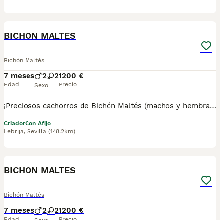
18
1
BICHON MALTES
Bichón Maltés
7 meses
2
2
1200 €
Edad
Precio
Sexo
¡Preciosos cachorros de Bichón Maltés (machos y hembras) disponibles! ❤️ El Bichón Maltés es una raza elegante y encantadora, famosa por su pelaje blanco, largo y sedoso, que le da un aspecto de peluche vivo. Son perros pequeños, extremadamente cariñosos, alegres, inteligentes y muy apegados a su familia. Hipoalergénicos (apenas sueltan pelo), ideales para apartamentos, personas con alergias y como compañeros inseparables. Criados con mucho cariño en ambiente familiar, con socialización desde pequeños para que sean equilibrados y afectuosos. Nuestros cachorros se entregan revisados por veterinario y con: • Chip • Pasaporte y cartilla sanitaria • Vacunados y desparasitados • Contrato con garantías víricas y congénitas 📸 Para ver más fotos y vídeos reales de nuestros cachorros, síguenos en Instagram: @mimascotasdelsur057 Somos Mascotas del Sur, ubicados en Sevilla. 📞 Contacto: 611723226 Realizamos envíos a toda España y Gibraltar (precio del envío no incluido en el del cachorro). Posibilidad de recogida directa en nuestras instalaciones o envío seguro. Disponemos de videollamada para que conozcas al cachorro antes de la reserva. Ofrecemos posibilidad de reserva y pago contrareembolso. El precio indicado en el anuncio es real. Solo atendemos a personas realmente interesadas en ofrecer un buen hogar. 🏡💕 #BichonMaltes #Maltese #CachorrosBichonMaltes #BichonMaltesPuppy #MaltesePuppy #PerrosPequeños #CachorrosEnVenta #CachorrosEspaña #PerrosSevilla #PerrosHipoalergenicos #MascotasSevilla #CachorroAdorable #BichonMaltesBlanco #MalteseLovers #PerrosDeRaza #BichonToy #MalteseOfInstagram #PerrosCariñosos #MascotasDelSur #Cachorros2026
Criador
Con Afijo
Lebrija
,
Sevilla
(148.2km)
11
2
BICHON MALTES
Bichón Maltés
7 meses
2
2
1200 €
Edad
Precio