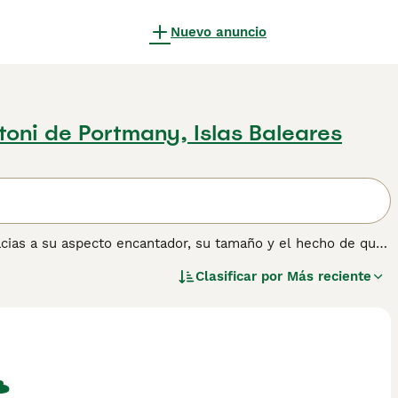
Nuevo anuncio
toni de Portmany, Islas Baleares
cias a su aspecto encantador, su tamaño y el hecho de que
za es originaria del norte de Italia y está registrada en el
Clasificar por
Más reciente
tad y el hecho de ser extremadamente adaptables y que
rtamento en la ciudad.
formación sobre esta raza de perro.