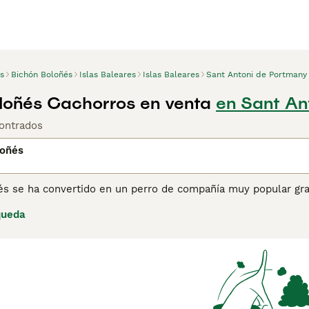
s
Bichón Boloñés
Islas Baleares
Islas Baleares
Sant Antoni de Portmany
loñés Cachorros en venta
en Sant An
ontrados
loñés
és se ha convertido en un perro de compañía muy popular gra
ueños no pierden pelo gracias a la textura de sus pieles. La ra
queda
l grupo de los Toy. Son conocidos por su inteligencia, leal
n bien en una gran casa en el campo como en un pequeño apa
ina de consejos de compra de Bichón Boloñés
para obtener in