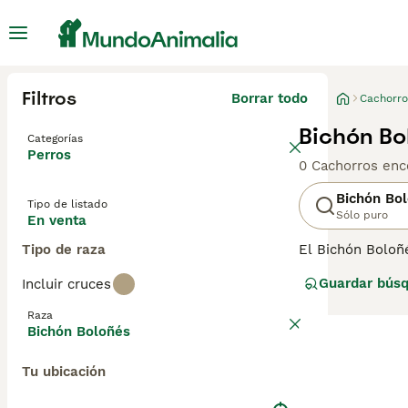
Filtros
Borrar todo
Cachorro
Bichón Bo
Categorías
Perros
0 Cachorros enc
Bichón Bo
Tipo de listado
Sólo puro
En venta
Tipo de raza
El Bichón Boloñ
estos perros peq
Guardar bús
Incluir cruces
Kennel Club en e
pueden vivir ta
Raza
Bichón Boloñés
Lee nuestra
pág
Tu ubicación