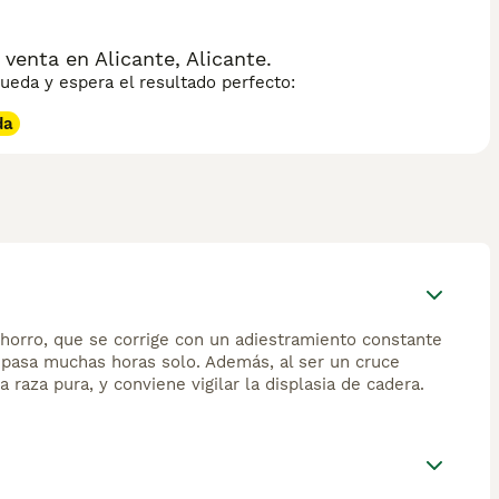
timulación mental para mantenerse equilibrado. Su esperanza
or tamaño.
enta en Alicante, Alicante.
eda y espera el resultado perfecto:
da
chorro, que se corrige con un adiestramiento constante
i pasa muchas horas solo. Además, al ser un cruce
aza pura, y conviene vigilar la displasia de cadera.