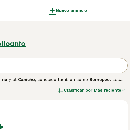
Nuevo anuncio
Alicante
erna
y el
Caniche
, conocido también como
Bernepoo
. Los
unir el carácter tranquilo y leal del boyero con la
Clasificar por
Más reciente
a como raza independiente en la FCI ni en la RSCE, aunque
ra el predecesor del australian cobberdog, y existe incluso
eden nacer ejemplares toy de 4 a 11 kg, miniatura de 11 a
iable, muy adecuado para familias con niños y otros
cuencia tricolor como el del boyero, suelta poco pelo pero