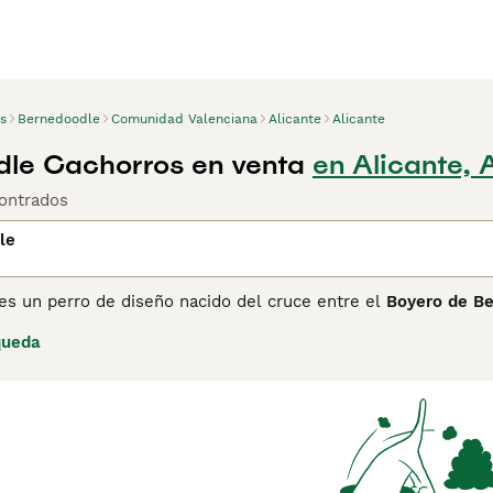
s
Bernedoodle
Comunidad Valenciana
Alicante
Alicante
le Cachorros en venta
en Alicante, 
ontrados
le
es un perro de diseño nacido del cruce entre el
Boyero de B
res se registraron en 2003 en Estados Unidos, con la idea de 
queda
l pelaje rizado del caniche, que apenas suelta pelo. No figur
e aceptación en España; un dato curioso es que se le conside
traliana surgida del cruce con el labradoodle australiano.
de del caniche utilizado en el cruce: en una misma camada pu
 que superan los 30 kg. Es un perro cariñoso, juguetón y soc
 a veces algo testarudo. Su manto ondulado o rizado, con fre