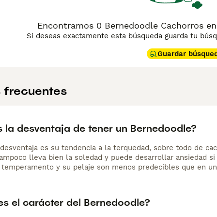
frecuente y cortes periódicos. Necesita ejercicio diario y es
 entre los 12 y 15 años, algo menor en los ejemplares de may
Encontramos 0 Bernedoodle Cachorros en v
Si deseas exactamente esta búsqueda guarda tu búsqu
Guardar búsque
 frecuentes
s la desventaja de tener un Bernedoodle?
l desventaja es su tendencia a la terquedad, sobre todo de ca
 Tampoco lleva bien la soledad y puede desarrollar ansiedad s
u temperamento y su pelaje son menos predecibles que en una r
s el carácter del Bernedoodle?