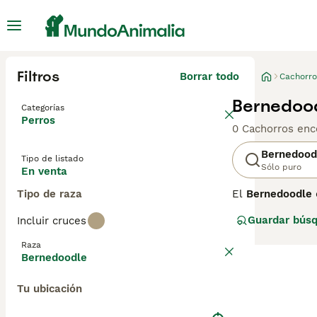
Filtros
Borrar todo
Cachorro
Bernedood
Categorías
Perros
0 Cachorros enc
Bernedood
Tipo de listado
Sólo puro
En venta
Tipo de raza
El
Bernedoodle
primeros ejempla
Guardar bús
Incluir cruces
inteligencia y e
goza de crecient
Raza
una variante aus
Bernedoodle
Su tamaño depen
Tu ubicación
22 kg y estándar
animales, aunque