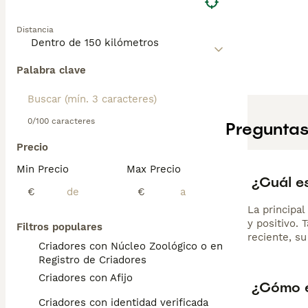
exige cepillado 
de vida se sitúa
Distancia
Palabra clave
0/100 caracteres
Preguntas
Precio
Min Precio
Max Precio
¿Cuál e
€
€
La principa
y positivo.
Filtros populares
reciente, s
Criadores con Núcleo Zoológico o en el
Registro de Criadores
Criadores con Afijo
¿Cómo e
Criadores con identidad verificada