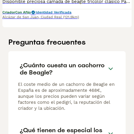
Disponible preciosa camada de beagle tricolor clásico Padre multi campeón Se entregan vacunados desparasitados con chip pasaporte (pedigree opcional) Más información por WhatsApp 644959749
Criador
Con Afijo
Identidad Verificada
Alcázar de San Juan
,
Ciudad Real
(121.9km)
Preguntas frecuentes
¿Cuánto cuesta un cachorro
de Beagle?
El coste medio de un cachorro de Beagle en
España es de aproximadamente 468€,
aunque los precios pueden variar según
factores como el pedigrí, la reputación del
criador y la ubicación.
¿Qué tienen de especial los