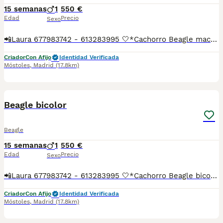
15 semanas
1
550 €
Edad
Precio
Sexo
📲Laura 677983742 - 613283995 🤍*Cachorro Beagle macho *🤍 ¿Buscas un nuevo compañero para tu hogar? ❤️ Tenemos preciosos cachorros listos para encontrar una familia responsable. ✅ Vacunados ✅ Desparasitados ✅ Cartilla sanitaria ✅ Garantías incluidas ✅ Máxima atención y cuidado Se hacen envíos a toda España: Andalucía: Almería, Cádiz, Córdoba, Granada, Huelva, Jaén, Málaga, Sevilla.Aragón: Huesca, Teruel, Zaragoza.Asturias: Oviedo.Baleares: Palma.Canarias: Las Palmas de Gran Canaria, Santa Cruz de Tenerife.Cantabria: Santander.Castilla-La Mancha: Albacete, Ciudad Real, Cuenca, Guadalajara, Toledo.Castilla y León: Ávila, Burgos, León, Palencia, Salamanca, Segovia, Soria, Valladolid, Zamora.Cataluña: Barcelona, Gerona (Girona), Lérida (Lleida), Tarragona.Comunidad Valenciana: Alicante, Castellón de la Plana, Valencia.Extremadura: Badajoz, Cáceres.Galicia: La Coruña (A Coruña), Lugo, Orense (Ourense), Pontevedra.La Rioja: Logroño.Madrid: Madrid.Murcia: Murcia.Navarra: Pamplona.País Vasco: Bilbao (Vizcaya), San Sebastián (Guipúzcoa), Vitoria (Álava). 🐾 Cachorros sanos, sociables y criados con mucho cariño. 📲 ¡Pregunta sin compromiso por disponibilidad, fotos y precios por mensaje privado!
Criador
Con Afijo
Identidad Verificada
Móstoles
,
Madrid
(17.8km)
2
Beagle bicolor
Beagle
15 semanas
1
550 €
Edad
Precio
Sexo
📲Laura 677983742 - 613283995 🤍*Cachorro Beagle bicolor macho*🤍 ¿Buscas un nuevo compañero para tu hogar? ❤️ Tenemos preciosos cachorros listos para encontrar una familia responsable. ✅ Vacunados ✅ Desparasitados ✅ Cartilla sanitaria ✅ Garantías incluidas ✅ Máxima atención y cuidado Se hacen envíos a toda España: Andalucía: Almería, Cádiz, Córdoba, Granada, Huelva, Jaén, Málaga, Sevilla.Aragón: Huesca, Teruel, Zaragoza.Asturias: Oviedo.Baleares: Palma.Canarias: Las Palmas de Gran Canaria, Santa Cruz de Tenerife.Cantabria: Santander.Castilla-La Mancha: Albacete, Ciudad Real, Cuenca, Guadalajara, Toledo.Castilla y León: Ávila, Burgos, León, Palencia, Salamanca, Segovia, Soria, Valladolid, Zamora.Cataluña: Barcelona, Gerona (Girona), Lérida (Lleida), Tarragona.Comunidad Valenciana: Alicante, Castellón de la Plana, Valencia.Extremadura: Badajoz, Cáceres.Galicia: La Coruña (A Coruña), Lugo, Orense (Ourense), Pontevedra.La Rioja: Logroño.Madrid: Madrid.Murcia: Murcia.Navarra: Pamplona.País Vasco: Bilbao (Vizcaya), San Sebastián (Guipúzcoa), Vitoria (Álava). 🐾 Cachorros sanos, sociables y criados con mucho cariño. 📲 ¡Pregunta sin compromiso por disponibilidad, fotos y precios por mensaje privado!
Criador
Con Afijo
Identidad Verificada
Móstoles
,
Madrid
(17.8km)
5