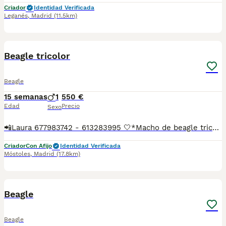
Criador
Identidad Verificada
Leganés
,
Madrid
(11.5km)
2
Beagle tricolor
Beagle
15 semanas
1
550 €
Edad
Precio
Sexo
📲Laura 677983742 - 613283995 🤍*Macho de beagle tricolor*🤍 ¿Buscas un nuevo compañero para tu hogar? ❤️ Tenemos preciosos cachorros listos para encontrar una familia responsable. ✅ Vacunados ✅ Desparasitados ✅ Cartilla sanitaria ✅ Garantías incluidas ✅ Máxima atención y cuidado Se hacen envíos a toda España: Andalucía: Almería, Cádiz, Córdoba, Granada, Huelva, Jaén, Málaga, Sevilla.Aragón: Huesca, Teruel, Zaragoza.Asturias: Oviedo.Baleares: Palma.Canarias: Las Palmas de Gran Canaria, Santa Cruz de Tenerife.Cantabria: Santander.Castilla-La Mancha: Albacete, Ciudad Real, Cuenca, Guadalajara, Toledo.Castilla y León: Ávila, Burgos, León, Palencia, Salamanca, Segovia, Soria, Valladolid, Zamora.Cataluña: Barcelona, Gerona (Girona), Lérida (Lleida), Tarragona.Comunidad Valenciana: Alicante, Castellón de la Plana, Valencia.Extremadura: Badajoz, Cáceres.Galicia: La Coruña (A Coruña), Lugo, Orense (Ourense), Pontevedra.La Rioja: Logroño.Madrid: Madrid.Murcia: Murcia.Navarra: Pamplona.País Vasco: Bilbao (Vizcaya), San Sebastián (Guipúzcoa), Vitoria (Álava). 🐾 Cachorros sanos, sociables y criados con mucho cariño. 📲 ¡Pregunta sin compromiso por disponibilidad, fotos y precios por mensaje privado!
Criador
Con Afijo
Identidad Verificada
Móstoles
,
Madrid
(17.8km)
2
Beagle
Beagle