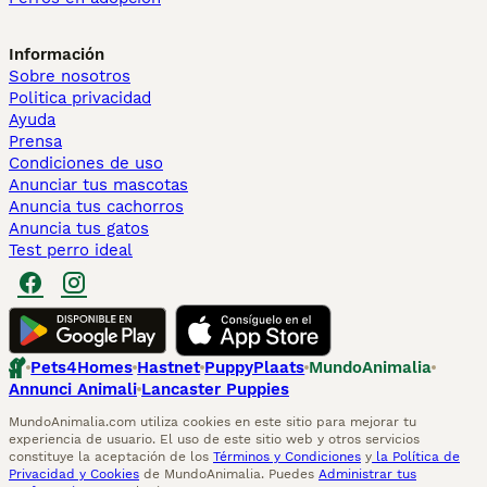
Información
Sobre nosotros
Politica privacidad
Ayuda
Prensa
Condiciones de uso
Anunciar tus mascotas
Anuncia tus cachorros
Anuncia tus gatos
Test perro ideal
Pets4Homes
Hastnet
PuppyPlaats
MundoAnimalia
Annunci Animali
Lancaster Puppies
MundoAnimalia.com utiliza cookies en este sitio para mejorar tu
experiencia de usuario. El uso de este sitio web y otros servicios
constituye la aceptación de los
Términos y Condiciones
y
la Política de
Privacidad y Cookies
de MundoAnimalia. Puedes
Administrar tus