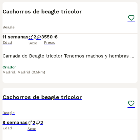
Cachorros de beagle tricolor
Beagle
11 semanas
2
3
550 €
Edad
Precio
Sexo
Camada de Beagle tricolor Tenemos machos y hembras Nuestros cachorros se veían en habiente familiar ,sin jaulas ,con un respeto y exclusiva cria,somos respetuosos con el tiempo de destete ,cada cachorro necesita su tiempo.. Destetamos con un pienso de alta calidad , Cachorros revisados ,desde el nacimiento ,hasta la entrega por un veterinario competente ,buscando siempre el bienestar de nuestros animales.. Sociabilizados y equilibrados tanto padres como cachorros Se entregan con todo el protocolo veterinario legal,y garantías por escrito completas.. Tenemos servicio de entrega personalizado a cualquier punto de España,directo.. El precio puede cambiar tanto en sexo como en características del cachorro. Dejanos tú teléfono y te mandamos toda la información fotos y vídeos ..
Criador
Madrid
,
Madrid
(0.5km)
10
Cachorros de beagle tricolor
Beagle
9 semanas
2
2
Edad
Sexo