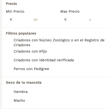
Edad
Sexo
Precio
Min Precio
Max Precio
Preciosa Beagles. Para cualquier información pueden contactar conmigo en el 632 109 444. Listos para entregar ya.
€
€
Criador
Identidad Verificada
Navas de Riofrío
,
Segovia
(61km)
Filtros populares
1
1
Criadores con Núcleo Zoológico o en el Registro de
Beagles macho
Criadores
Criadores con Afijo
Beagle
Criadores con identidad verificada
8 semanas
1
3
Perros con Pedigree
Edad
Sexo
Para cualquier información pueden contactar conmigo en el teléfono 633 109 444. Disponible para entregar ya.
Sexo de la mascota
Criador
Identidad Verificada
Hembra
Navas de Riofrío
,
Segovia
(61km)
Macho
1
1