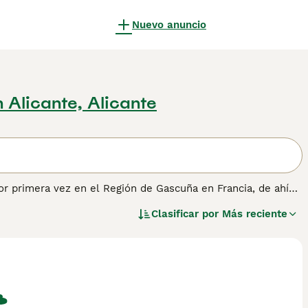
Nuevo anuncio
 Alicante, Alicante
or primera vez en el Región de Gascuña en Francia, de ahí
para trabajar, son compañeros maravillosamente leales y
Clasificar por
Más reciente
una raza distinta por el Kennel Club en la década de 1990,
uropeos.
tener información sobre esta raza de perro.