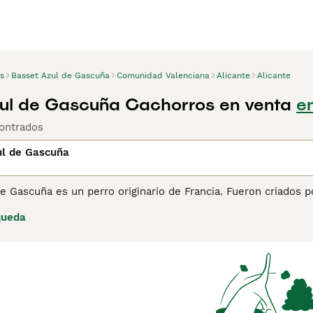
s
Basset Azul de Gascuña
Comunidad Valenciana
Alicante
Alicante
ul de Gascuña Cachorros en venta
en
ontrados
ul de Gascuña
e Gascuña es un perro originario de Francia. Fueron criados p
perros encantadores, y aunque originalmente fueron criados 
queda
s de familia. El Basset Azul de Gascuña fue reconocido como 
a son muy populares en Francia, no lo son en otros países e
ina de consejos de compra de Basset Azul de Gascuña
para ob