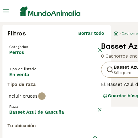
Filtros
Borrar todo
Cachorro
Basset Az
Categorías
Perros
0 Cachorros enc
Basset Az
Tipo de listado
Sólo puro
En venta
Tipo de raza
El Basset Azul d
su nombre. Son 
Guardar bús
Incluir cruces
afectuosos perro
y aunque todaví
Raza
Basset Azul de Gascuña
Lee nuestra
pág
Tu ubicación