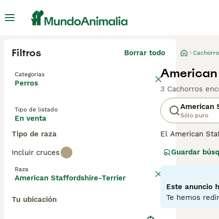
Filtros
Borrar todo
Cachorro
American 
Categorías
Perros
3 Cachorros enc
American S
Tipo de listado
Sólo puro
En venta
Tipo de raza
El American Staf
obstinado. Es i
Guardar bús
Incluir cruces
de familia. Son 
bien con los niñ
Raza
perros y cruces.
American Staffordshire-Terrier
a medida que ma
Este anuncio h
nuestra página 
Te hemos redir
Tu ubicación