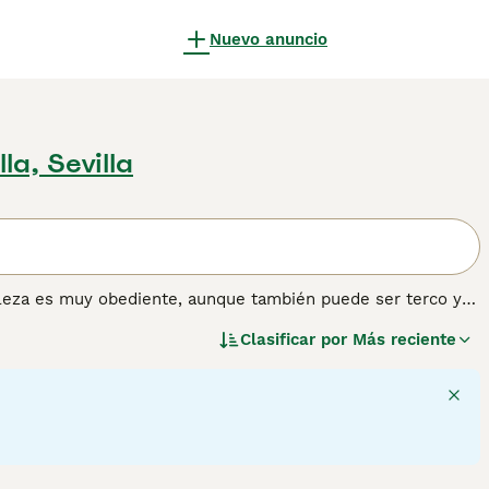
Nuevo anuncio
lla, Sevilla
raleza es muy obediente, aunque también puede ser terco y
ordshire Terriers son especialmente adecuados como perros
Clasificar por
Más reciente
ando se les controla un poco su entusiasmo, suelen llevarse
untos sin supervisión; esto aplica para todas las razas de
relativamente alta de desarrollar agresión hacia otros perros
a personas con poca experiencia con perros. Consulta
er más información sobre esta raza.