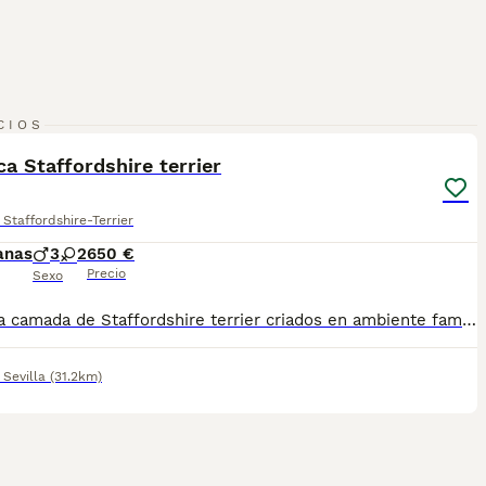
14
2
CIOS
a Staffordshire terrier
Staffordshire-Terrier
anas
3
2
650 €
Precio
Sexo
Preciosa camada de Staffordshire terrier criados en ambiente familiar, muy buena morfología. Se entregan vacunados desparasitados y con su cartilla sanitaria. Posibilidad de entrega en cualquier lugar de españa.
,
Sevilla
(31.2km)