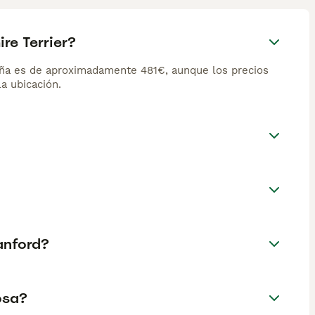
re Terrier?
aña es de aproximadamente 481€, aunque los precios
la ubicación.
anford?
osa?