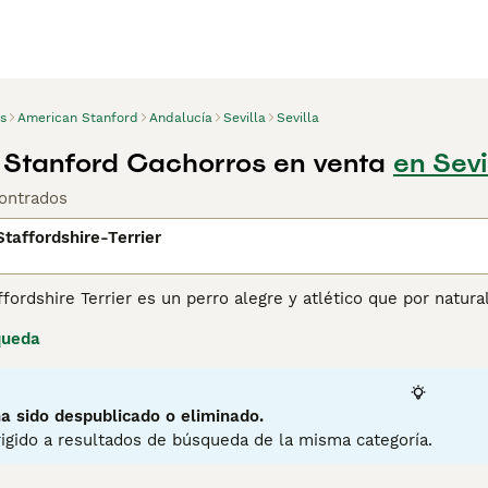
s
American Stanford
Andalucía
Sevilla
Sevilla
Stanford Cachorros en venta
en Sevi
ontrados
taffordshire-Terrier
fordshire Terrier es un perro alegre y atlético que por natu
nteligente, alerta y aprende rápidamente. Los American Staff
queda
amigables, confiables y muy afectuosos con las personas. Cu
os. Por supuesto, nunca dejes a tu perro y a un niño pequeño j
 Los American Staffordshire Terriers tienen una probabilidad 
duran. El American Staffordshire Terrier no es adecuado par
a sido despublicado o eliminado.
de consejos sobre el
American Staffordshire Terrier
para obten
igido a resultados de búsqueda de la misma categoría.