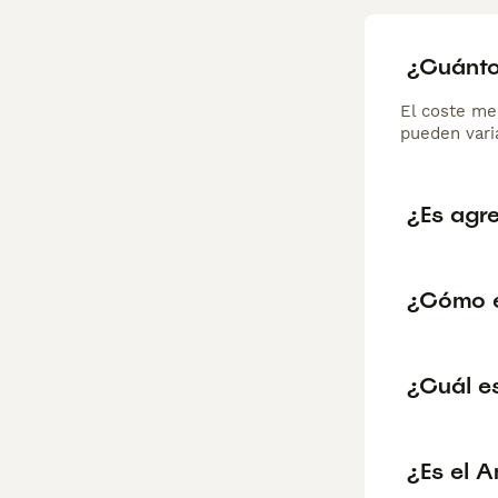
¿Cuánto
El coste me
pueden varia
¿Es agr
¿Cómo e
¿Cuál es
¿Es el A