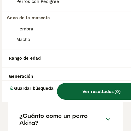
factores como el pedigrí, la reputación del
Perros con Pedigree
criador y la ubicación.
Sexo de la mascota
¿Es un Akita un buen perro
Hembra
de casa?
Macho
¿Cuánto suele vivir un akita
Rango de edad
inu?
Generación
¿Cuál es mejor, Akita o
Guardar búsqueda
Ver resultados
(
0
)
Shiba?
¿Cuánto come un perro
Akita?