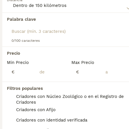
Distancia
para obtener información sobre esta raza de perro.
Palabra clave
Encontramos 0 Akita Inu Cachorros en venta
en Huesca, Huesca.
Si deseas exactamente esta búsqueda guarda tu 
búsqueda y espera el resultado perfecto:
0/100 caracteres
Guardar búsqueda
Precio
Min Precio
Max Precio
Preguntas frecuentes
€
€
Filtros populares
¿Cuánto cuesta un cachorro
Criadores con Núcleo Zoológico o en el Registro de
de Akita Inu?
Criadores
Criadores con Afijo
El coste medio de un cachorro de Akita Inu
en España es de aproximadamente 717€,
Criadores con identidad verificada
aunque los precios pueden variar según