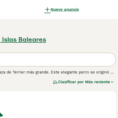
Nuevo anuncio
, Islas Baleares
raza de Terrier más grande. Este elegante perro se originó en
n el Show de Airedale, un evento donde solían mostrarse
Clasificar por
Más reciente
formación sobre esta raza de perro.