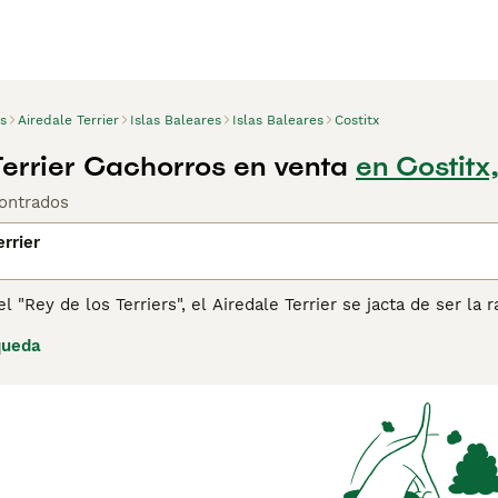
s
Airedale Terrier
Islas Baleares
Islas Baleares
Costitx
Terrier Cachorros en venta
en Costitx
ontrados
errier
 "Rey de los Terriers", el Airedale Terrier se jacta de ser la 
n Yorkshire. Se cree que obtuvo su nombre cuando compitió e
queda
de agua".
ina de consejos de compra de Airedale Terrier
para obtener in