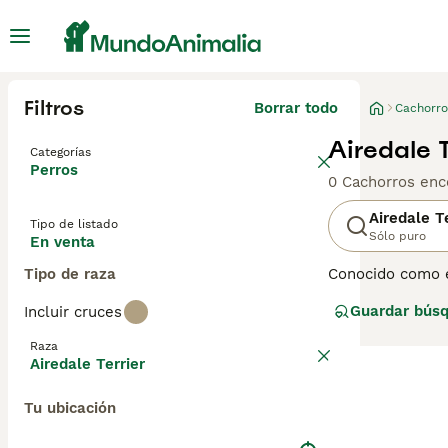
Filtros
Borrar todo
Cachorro
Airedale 
Categorías
Perros
0 Cachorros enc
Airedale T
Tipo de listado
Sólo puro
En venta
Tipo de raza
Conocido como el
Gran Bretaña, e
Guardar bús
Incluir cruces
muchos "perros 
Raza
Lee nuestra
pág
Airedale Terrier
Tu ubicación