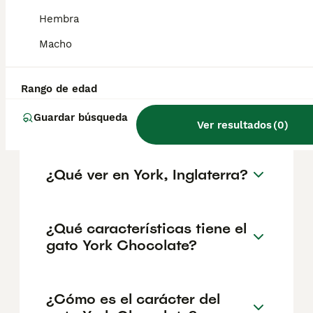
geográfica. Es fundamental acudir a
criadores responsables que garanticen la
Hembra
salud y el bienestar de los animales.
Informarse bien y comparar opciones antes
Macho
de comprometerse siempre es la mejor
decisión.
Rango de edad
Guardar búsqueda
¿Por qué se llama York?
Ver resultados
(
0
)
¿Qué ver en York, Inglaterra?
¿Qué características tiene el
gato York Chocolate?
¿Cómo es el carácter del