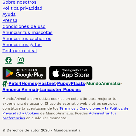
Sobre nosotros
Politica privacidad
Ayuda
Prensa
Condiciones de uso
Anunciar tus mascotas
Anuncia tus cachorros
Anuncia tus gatos
Test perro ideal
Pets4Homes
Hastnet
PuppyPlaats
MundoAnimalia
Annunci Animali
Lancaster Puppies
MundoAnimalia.com utiliza cookies en este sitio para mejorar tu
experiencia de usuario. El uso de este sitio web y otros servicios
constituye la aceptación de los
Términos y Condiciones
y
la Política de
Privacidad y Cookies
de MundoAnimalia. Puedes
Administrar tus
preferencias
en cualquier momento.
© Derechos de autor
2026
-
Mundoanimalia