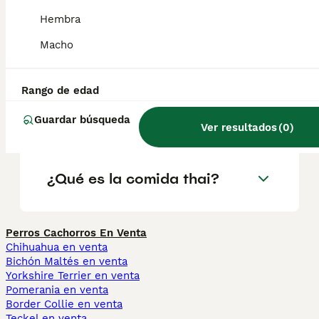
alimentación y la higiene adecuadas.
Hembra
Macho
¿Qué es thai?
Rango de edad
¿Qué significa thai en
Guardar búsqueda
Tailandia?
Ver resultados
(
0
)
¿Qué es la comida thai?
Perros Cachorros En Venta
Chihuahua en venta
Bichón Maltés en venta
Yorkshire Terrier en venta
Pomerania en venta
Border Collie en venta
Teckel en venta