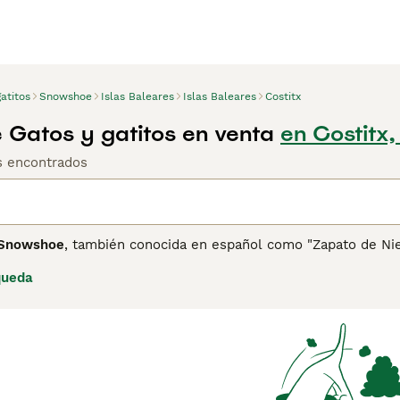
atitos
Snowshoe
Islas Baleares
Islas Baleares
Costitx
Gatos y gatitos en venta
en Costitx,
os encontrados
Snowshoe
, también conocida en español como "Zapato de Niev
 Estos gatos se distinguen por sus patas blancas, que parece
queda
lar al Siamés. Su temperamento es amable, juguetón y sociabl
ñero cariñoso. El
gato Snowshoe
requiere cuidados básicos, 
ud. En España, es común encontrar búsquedas relacionadas 
elo largo", lo que indica interés en esta raza específica. S
ácter activo y necesidad de estímulo para un hogar feliz y equ