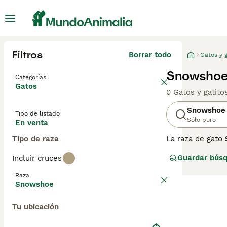
Filtros
Borrar todo
Gatos y g
Snowshoe 
Categorías
Gatos
0 Gatos y gatit
Snowshoe
Tipo de listado
Sólo puro
En venta
Tipo de raza
La raza de gato
estadounidense.
Guardar bús
Incluir cruces
puntiagudo simi
buscan un compa
Raza
mantener su sal
Snowshoe
"gato Snowshoe p
considera su car
Tu ubicación