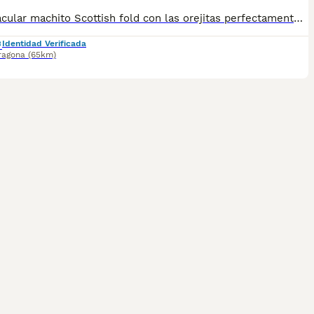
Espectacular machito Scottish fold con las orejitas perfectamente dobladas.Color silver ns11.Muy cariñoso y sociable listo para reservar.Se entrega vacunado,desparasitado,revisión y cartilla sanitaria,posibilidad de pedigrí.
Identidad Verificada
ragona
(65km)