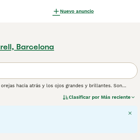
Nuevo anuncio
trell, Barcelona
rejas hacia atrás y los ojos grandes y brillantes. Son
en escena en la década de 1960, estos adorables felinos
Clasificar por
Más reciente
 mundo, y por una buena razón: el Scottish Fold no solo
s dulces y cariñosas.
rmación sobre esta raza de gato.
6