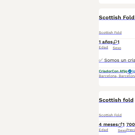
Scottish Fol
Scottish Fold
1 años
1
Edad
Sexo
Criador
Con Afijo
I
Barcelona
,
Barcelon
Scottish fold
Scottish Fold
4 meses
1
700
Edad
Prec
Sexo