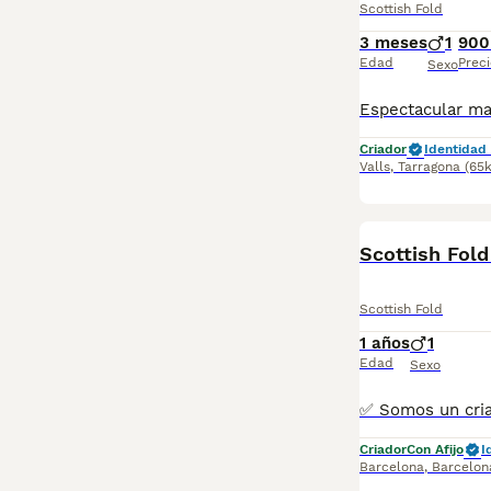
Scottish Fold
3 meses
1
900
Edad
Preci
Sexo
Criador
Identidad 
Valls
,
Tarragona
(65
Scottish Fol
Scottish Fold
1 años
1
Edad
Sexo
Criador
Con Afijo
I
Barcelona
,
Barcelon