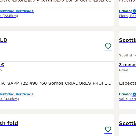
✅ Somos un criadero autorizado y certificado por la Generalitat de Catalunya bajo el número de Núcleo Zoológico G25/00314. PARA MÁS INFORMACIÓN: ☎️ 933095977 📱 685878504 / 674320847 🐶 Programa una visita para conocerlos 💻 Más fotos y vídeos en nuestra web www.aquanatura.es 🚙 Hacemos envíos 📌 Calle Roger de Flor 45, muy cerca del Arc de Triomf de Barcelona, de Lunes a Sábados. Se entregan con sus vacunas, desparasitados interna y externamente, con microchip y su registro, cartilla sanitaria y contrato de garantías, documentación legal y factura. AQUANATURA
dentidad Verificada
Criador
a
(23.5km)
Piera
,
Bar
6
OLD
Scotti
Scottish 
 €
3 mese
o
Edad
TELEFONO O WHATSAPP 722 490 760 Somos CRIADORES PROFESIONALES, CON NÚCLEO ZOOLÓGICO PROPIO. Seleccionamos para tener los mejores ejemplares tanto a nivel morfología como a nivel de salud y comportamiento. Nuestros cachorros crecen en un ambiente familiar, con unas condiciones higiénico-sanitarias excepcionales y totalmente socializados, tanto con otros animales como con las personas, para garantizar su bienestar animal. No dudes en consultar sobre disponibilidad de entrega, reserva y sus características, Nuestros cachorros se entregan: DESPARASITADOS INTERNA Y EXTERNAMENTE CON SUS VACUNAS AL DÍA CORRESPONDIENTES POR EDAD CARTILLA DE VACUNACIÓN Y GARANTIA COMPLETA DE SALUD ( VÍRICAS, GENÉTICAS Y HEREDITARIAS) POR ESCRITO! PARA MAS INFORMACIÓN, FOTOS/VIDEOS O CONSULTAS LLAMANOS O ESCRIBENOS POR WHATSAPP AL 722 490 760 POSIBILIDAD DE ENTREGA PERSONALIZADA A DOMICILIO EN TODO EL TERRITORIO NACIONAL.
dentidad Verificada
Criador
na
(33.8km)
Valls
,
Tar
1
sh fold
Scott