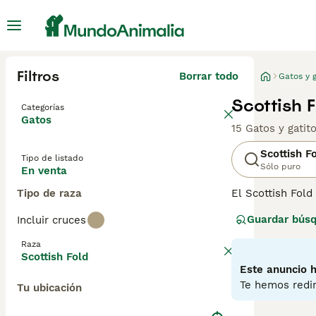
Filtros
Borrar todo
Gatos y g
Scottish 
Categorías
Gatos
15 Gatos y gatit
Scottish F
Tipo de listado
Sólo puro
En venta
Tipo de raza
El Scottish Fold
relativamente n
Guardar bús
Incluir cruces
han encontrado 
parece inusual, 
Raza
Scottish Fold
Lee nuestra
pág
Este anuncio h
Te hemos redir
Tu ubicación