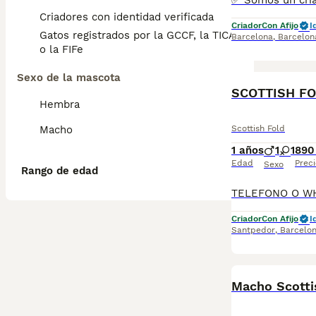
Criadores con identidad verificada
Criador
Con Afijo
I
Gatos registrados por la GCCF, la TICA
Barcelona
,
Barcelon
o la FIFe
Sexo de la mascota
SCOTTISH F
Hembra
Macho
Scottish Fold
1 años
1
1
890
Edad
Preci
Sexo
Rango de edad
Criador
Con Afijo
I
Santpedor
,
Barcelo
Macho Scotti