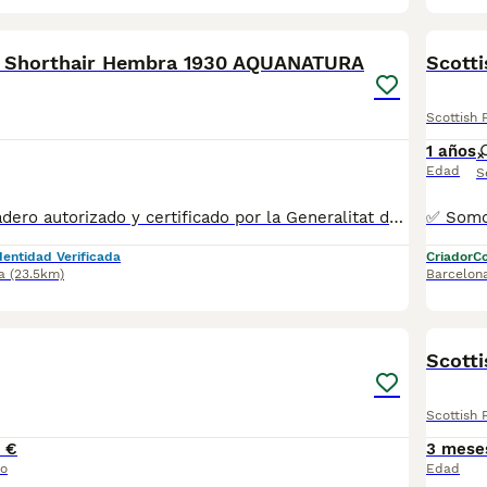
10
d Shorthair Hembra 1930 AQUANATURA
Scott
Scottish 
1 años
Edad
S
✅ Somos un criadero autorizado y certificado por la Generalitat de Catalunya. PARA MÁS INFORMACIÓN: ☎️ 933095977 📱 685878504 / 674320847 💻 www.aquanatura.es 🚙 Hacemos envíos 📌 Calle Roger de Flor 45, muy cerca del Arc de Triomf de Barcelona, de Lunes a Sábados, desde las 10h hasta las 20:00h. Se entregan con la mayoría de sus vacunas, desparasitados interna y externamente, con microchip y su registro, cartilla sanitaria y contrato de garantías, bajo la supervisión de nuestro equipo veterinario.
dentidad Verificada
Criador
Co
a
(23.5km)
Barcelon
4
Scott
Scottish 
 €
3 mese
io
Edad