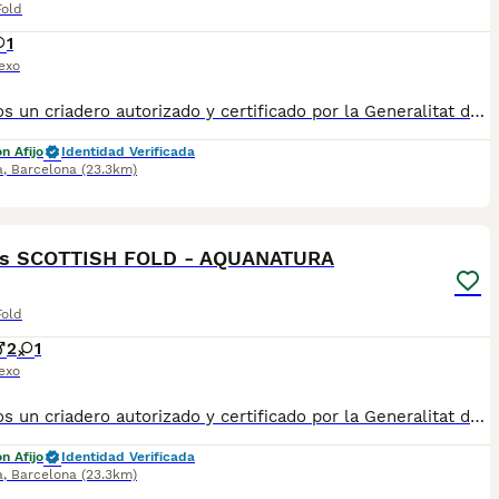
Fold
1
exo
✅ Somos un criadero autorizado y certificado por la Generalitat de Catalunya. ☎️ 933095977 📱 685878504 💻 www.aquanatura.es 🚙 Hacemos envíos Se entregan con la mayoría de sus vacunas, desparasitados interna y externamente, con microchip y su registro, cartilla sanitaria y contrato de garantías, bajo la supervisión de nuestro equipo veterinario.
n Afijo
Identidad Verificada
a
,
Barcelona
(23.3km)
11
os SCOTTISH FOLD - AQUANATURA
Fold
2
1
exo
✅ Somos un criadero autorizado y certificado por la Generalitat de Catalunya. ☎️ ****** 📱 ****** 💻 www.aquanatura.es 🚙 Hacemos envíos 📌 Calle Roger de Flor 45, muy cerca del Arc de Triomf de Barcelona, de Lunes a Sábados, desde las 10h hasta las 21:00h. Se entregan con la mayoría de sus vacunas, desparasitados interna y externamente, con microchip y su registro, cartilla sanitaria y contrato de garantías, bajo la supervisión de nuestro equipo veterinario.
n Afijo
Identidad Verificada
a
,
Barcelona
(23.3km)