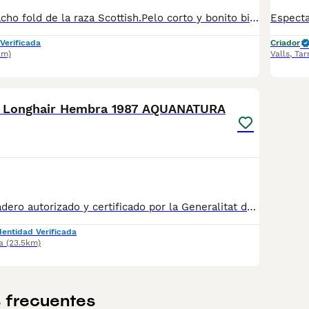
Espectacular macho fold de la raza Scottish.Pelo corto y bonito bicolor.Se entregará vacunado,desparasitado,revisión veterinario y cartilla sanitaria.Mas información por privado
Verificada
Criador
km)
Valls
,
Tar
10
d Longhair Hembra 1987 AQUANATURA
✅ Somos un criadero autorizado y certificado por la Generalitat de Catalunya bajo el número de Núcleo Zoológico G25/00314. PARA MÁS INFORMACIÓN: ☎️ 933095977 📱 685878504 / 674320847 💻 Más fotos y vídeos en nuestra web www.aquanatura.es 🚙 Hacemos envíos 📌 Calle Roger de Flor 45, muy cerca del Arc de Triomf de Barcelona, de Lunes a Sábados. Se entregan con sus vacunas, desparasitados interna y externamente, con microchip y su registro, cartilla sanitaria y contrato de garantías, documentación legal y factura.
dentidad Verificada
a
(23.5km)
 frecuentes