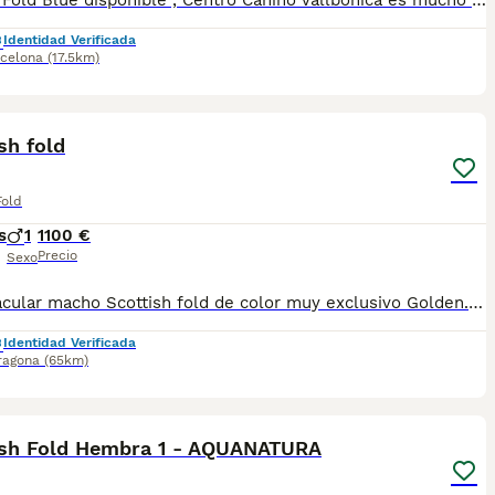
Precisó Fold Blue disponible , Centro Canino Vallbonica es mucho más que un centro de cría , es una familia comprometida con el bienestar animal y la cria responsable, por ello todos nuestros bebés nacen y se crían en nuestras instalaciones , asegurando así un correcto desarrollo y una magnífica socialización, consiguiendo en cada ejemplar un carácter juguetón y extrovertido algo primordial para su adaptación como un miembro más en tu familia . Se entregan con el carnet de vacunas con el plan correspondiente a su edad , desparasitados y microchip implantado y activado en registro de Anicom. Facilitamos junto al cachorro contrato de compra con garantías víricas de 15 días y congénitas de 1 año . Contamos con un gran equipo de profesionales entre los que se encuentran educadores, auxiliares y Veterinarios ofreciendo los controles sanitarios necesarios así como continua vigilancia asegurando su bienestar . Hacemos envíos a toda España con empresa de transporte privado, proporcionando un viaje confortable y ofreciendo las atenciones necesarias a nuestros bebés . Si estás interesado en alguno de nuestros ejemplares solicita información sin compromiso al 722269698 . También atendemos vía WhatsApp . PRECIO REAL ( incluye el IVA) . Núcleo zoológico B2501315
Identidad Verificada
celona
(17.5km)
4
sh fold
Fold
s
1
1100 €
Precio
Sexo
Espectacular macho Scottish fold de color muy exclusivo Golden.Listo para reservar.Se entregará con toda la documentación en regla y su vacunación.Super cariñoso,todo un capricho para la futura familia
Identidad Verificada
ragona
(65km)
2
ish Fold Hembra 1 - AQUANATURA