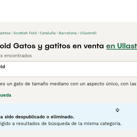
atitos
Scottish Fold
Cataluña
Barcelona
Ullastrell
Fold Gatos y gatitos en venta
en Ullas
os encontrados
old
 es un gato de tamaño mediano con un aspecto único, con las o
uevos en el mundo de los gatos, pero desde que aparecieron 
queda
su camino en los corazones y hogares de personas de todo el
sino que también se jacta de tener una de las naturalezas má
ina de consejos de compra de Scottish Fold
para obtener info
a sido despublicado o eliminado.
igido a resultados de búsqueda de la misma categoría.
7