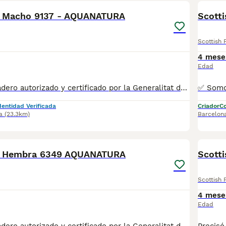
d Macho 9137 - AQUANATURA
Scott
Scottish 
4 mese
Edad
✅ Somos un criadero autorizado y certificado por la Generalitat de Catalunya. ☎️ 933095977 📱 685878504 💻 www.aquanatura.es 🚙 Hacemos envíos Se entregan con la mayoría de sus vacunas, desparasitados interna y externamente, con microchip y su registro, cartilla sanitaria y contrato de garantías, bajo la supervisión de nuestro equipo veterinario.
dentidad Verificada
Criador
Co
a
(23.3km)
Barcelon
6
ld Hembra 6349 AQUANATURA
Scotti
Scottish 
4 mese
Edad