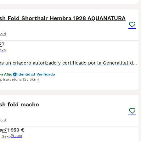
11
ish Fold Shorthair Hembra 1928 AQUANATURA
Fold
1
exo
✅ Somos un criadero autorizado y certificado por la Generalitat de Catalunya. PARA MÁS INFORMACIÓN: ☎️ 933095977 📱 685878504 / 674320847 💻 www.aquanatura.es 🚙 Hacemos envíos 📌 Calle Roger de Flor 45, muy cerca del Arc de Triomf de Barcelona, de Lunes a Sábados, desde las 10h hasta las 20:00h. Se entregan con la mayoría de sus vacunas, desparasitados interna y externamente, con microchip y su registro, cartilla sanitaria y contrato de garantías, bajo la supervisión de nuestro equipo veterinario.
n Afijo
Identidad Verificada
a
,
Barcelona
(23.5km)
5
ish fold macho
Fold
s
1
950 €
Precio
Sexo