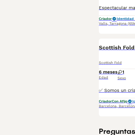
Criador
Identidad 
Valls
,
Tarragona
(65
Scottish Fol
Scottish Fold
6 meses
1
Edad
Sexo
Criador
Con Afijo
I
Barcelona
,
Barcelon
Preguntas