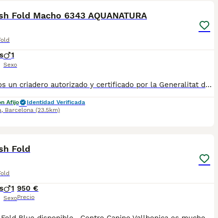
ish Fold Macho 6343 AQUANATURA
Fold
s
1
Sexo
✅ Somos un criadero autorizado y certificado por la Generalitat de Catalunya bajo el número de Núcleo Zoológico G25/00314. PARA MÁS INFORMACIÓN: ☎️ 933095977 📱 685878504 / 674320847 🐶 Programa una visita para conocerlos 💻 Más fotos y vídeos en nuestra web www.aquanatura.es 🚙 Hacemos envíos 📌 Calle Roger de Flor 45, muy cerca del Arc de Triomf de Barcelona, de Lunes a Sábados. Se entregan con sus vacunas, desparasitados interna y externamente, con microchip y su registro, cartilla sanitaria y contrato de garantías, documentación legal y factura. AQUANATURA
n Afijo
Identidad Verificada
a
,
Barcelona
(23.5km)
4
sh Fold
Fold
s
1
950 €
Precio
Sexo