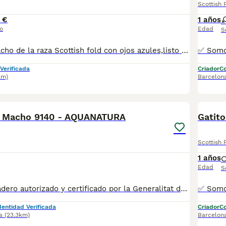
Scottish 
 €
1 años
o
Edad
S
Espectacular macho de la raza Scottish fold con ojos azules,listo para irse con su nueva familia.Desparasitado vacunado y súper cariñoso
Verificada
Criador
Co
km)
Barcelon
7
d Macho 9140 - AQUANATURA
Gatit
Scottish 
1 años
Edad
S
✅ Somos un criadero autorizado y certificado por la Generalitat de Catalunya. ☎️ 933095977 📱 685878504 💻 www.aquanatura.es 🚙 Hacemos envíos Se entregan con la mayoría de sus vacunas, desparasitados interna y externamente, con microchip y su registro, cartilla sanitaria y contrato de garantías, bajo la supervisión de nuestro equipo veterinario.
dentidad Verificada
Criador
Co
a
(23.3km)
Barcelon