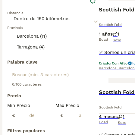
Scottish Fol
Distancia
Scottish Fold
Provincia
1 años
1
Barcelona (11)
Edad
Sexo
Tarragona (4)
Palabra clave
Criador
Con Afijo
I
Barcelona
,
Barcelon
0/100 caracteres
Scottish Fo
Precio
Min Precio
Max Precio
Scottish Fold
€
€
4 meses
1
Edad
Sexo
Filtros populares