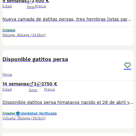
9 semanas
3
400 €
Edad
Precio
Sexo
Nueva camada de gatitas persas, tres hembras listas para recojer, criados en ambiente familiar. Para mas información por wasap al 610704512
Criador
Málaga
,
Málaga
(34.6km)
8
3
Disponible gatitos persa
Persa
14 semanas
3
2
750 €
Edad
Precio
Sexo
Disponible gatitos persa himalayos nacido el 28 de abril ya comiendo muy bien y haciendo sus cositas en el arenal se entregan vacunados desparasitado con tu cartilla veterinaria al día tengo macho y hembra elegir para más información al teléfono 679-80 5021 te mando fotos y vídeos por whatsapp
Criador
Identidad Verificada
Viñuela
,
Málaga
(39.1km)
4