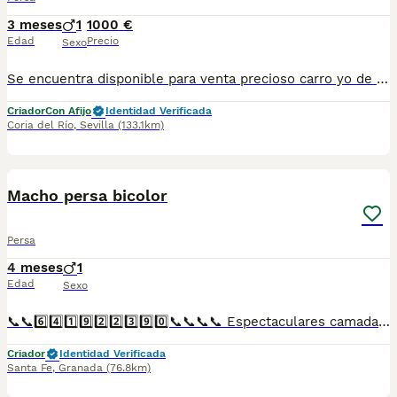
3 meses
1
1000 €
Edad
Precio
Sexo
Se encuentra disponible para venta precioso carro yo de tres meses de edad de Persa Puro de color blanco. Se entrega para compañía con sus vacunas al día, microchip, desparasitado y castrado. Criadora autorizada por la Junta de Andalucía con núcleo zoológico.
Criador
Con Afijo
Identidad Verificada
Coria del Río
,
Sevilla
(133.1km)
1
Macho persa bicolor
Persa
4 meses
1
Edad
Sexo
📞📞6️⃣4️⃣1️⃣9️⃣2️⃣2️⃣3️⃣9️⃣0️⃣📞📞📞📞 Espectaculares camadas de gatitos de presa bicolor nacionales descendientes de las mejores líneas de sangre. Disponibles tanto hembras como machos. Las camadas están bajo supervisión veterinaria desde su nacimiento hasta que son entregadas a su nueva familia. Criados por un equipo de profesionales y mejores personas que, con más de 20 años de experiencia , cuidan a los animales por vocación, aplicando una cría ética y responsable para que cada cachorro se desarrolle con la mejor salud y con un buen temperamento. Todos los cachorritos se entregan con unos dos meses y medio de edad y sus vacunas correspondientes, desparasitados interna y externamente, con certificado de salud, y garantía tanto por enfermedad vírica como congénito genética. Posibilidad de entregar en toda España mediante transporte propio preparado para animales y con chofer privado. Los precios pueden variar según las características y morfología de cada cachorro. Añádenos al whats app o llámanos, y encantados atenderemos todas tus dudas y consultas. Teléfono / Whats app: 641 92 23 90
Criador
Identidad Verificada
Santa Fe
,
Granada
(76.8km)