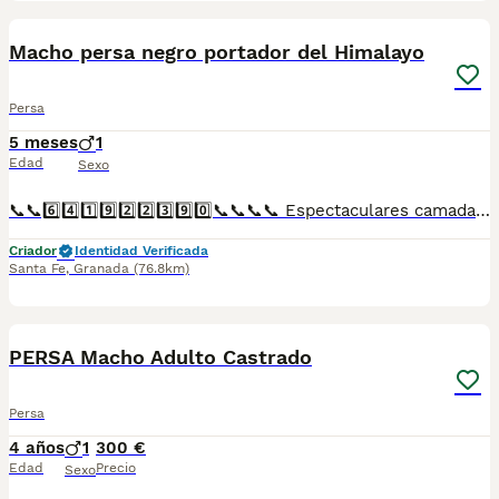
1
Macho persa negro portador del Himalayo
Persa
5 meses
1
Edad
Sexo
📞📞6️⃣4️⃣1️⃣9️⃣2️⃣2️⃣3️⃣9️⃣0️⃣📞📞📞📞 Espectaculares camadas de gatitos de persa negro portados del himalayo nacionales descendientes de las mejores líneas de sangre. Disponibles tanto hembras como machos. Las camadas están bajo supervisión veterinaria desde su nacimiento hasta que son entregadas a su nueva familia. Criados por un equipo de profesionales y mejores personas que, con más de 20 años de experiencia , cuidan a los animales por vocación, aplicando una cría ética y responsable para que cada cachorro se desarrolle con la mejor salud y con un buen temperamento. Todos los cachorritos se entregan con unos dos meses y medio de edad y sus vacunas correspondientes, desparasitados interna y externamente, con certificado de salud, y garantía tanto por enfermedad vírica como congénito genética. Posibilidad de entregar en toda España mediante transporte propio preparado para animales y con chofer privado. Los precios pueden variar según las características y morfología de cada cachorro. Añádenos al whats app o llámanos, y encantados atenderemos todas tus dudas y consultas. Teléfono / Whats app: 641 92 23 90
Criador
Identidad Verificada
Santa Fe
,
Granada
(76.8km)
1
PRO
PERSA Macho Adulto Castrado
Persa
4 años
1
300 €
Edad
Precio
Sexo