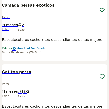
Camada persas exoticos
Persa
11 meses
2
Edad
Sexo
Espectaculares cachorritos descendientes de las mejores líneas de sangre. Las camadas están bajo supervisión veterinaria desde su nacimiento hasta que son entregadas a su nueva familia. Criados por un equipo de profesionales y mejores personas que, con años de experiencia a sus espaldas, cuidan a los animales por vocación, aplicando una cría ética y responsable para que cada cachorro se desarrolle con la mejor salud y con un buen temperamento. Todos los cachorritos se entregan con unos dos meses y medio de edad y sus vacunas correspondientes, desparasitados interna y externamente, con certificado de salud, y garantía tanto por enfermedad vírica como congénito genética. Posibilidad de entregar en toda España mediante transporte propio habilitado para perros y con chofer privado. Los precios pueden variar según las características y morfología de cada cachorro. Puedes contactar en el 696 09 34 48
Criador
Identidad Verificada
Santa Fe
,
Granada
(76.8km)
1
Gatitos persa
Persa
11 meses
1
2
Edad
Sexo
Espectaculares cachorritos descendientes de las mejores líneas de sangre. Disponibles machos y hembras Las camadas están bajo supervisión veterinaria desde su nacimiento hasta que son entregadas a su nueva familia. Criados por un equipo de profesionales y mejores personas que, con años de experiencia a sus espaldas, cuidan a los animales por vocación, aplicando una cría ética y responsable para que cada cachorro se desarrolle con la mejor salud y con un buen temperamento. Todos los cachorritos se entregan con unos dos meses y medio de edad y sus vacunas correspondientes, desparasitados interna y externamente, con certificado de salud, y garantía tanto por enfermedad vírica como congénito genética. Posibilidad de entregar en toda España mediante transporte propio habilitado para perros y con chofer privado. Los precios pueden variar según las características y morfología de cada cachorro. Puedes contactar en el 696 09 34 48