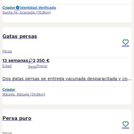
Criador
Identidad Verificada
Santa Fe
,
Granada
(76.8km)
9
Gatas persas
Persa
13 semanas
2
350 €
Edad
Precio
Sexo
Dos gatas persas se entrega vacunada desparacitada y con cartilla, se recojen en Sevilla. Listas para recojer. Para mas información por wasap al 610704512. La gris 350 la blanca 375
Criador
Málaga
,
Málaga
(34.6km)
1
Persa puro
Persa