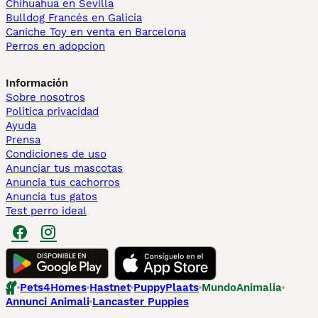
Chihuahua en Sevilla
Bulldog Francés en Galicia
Caniche Toy en venta en Barcelona
Perros en adopcion
Información
Sobre nosotros
Politica privacidad
Ayuda
Prensa
Condiciones de uso
Anunciar tus mascotas
Anuncia tus cachorros
Anuncia tus gatos
Test perro ideal
Pets4Homes
Hastnet
PuppyPlaats
MundoAnimalia
Annunci Animali
Lancaster Puppies