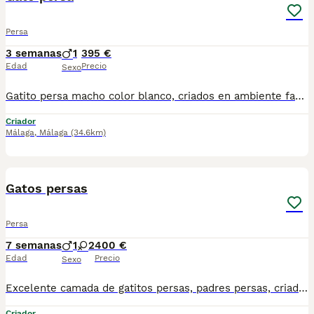
Persa
3 semanas
1
395 €
Edad
Precio
Sexo
Gatito persa macho color blanco, criados en ambiente familiar. Nacido el 14 de julio. Se recojen en fuente de piedra, un pueblo de malaga para mas información por wasap al 610704512
Criador
Málaga
,
Málaga
(34.6km)
3
Gatos persas
Persa
7 semanas
1
2
400 €
Edad
Precio
Sexo
Excelente camada de gatitos persas, padres persas, criados en ambiente familiar. Se recogen en Madrid, no se envían. Para más información y fotos o vídeos teléfono 644 35 36 12
Criador