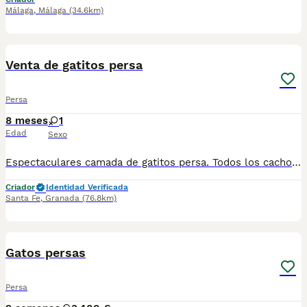
Málaga
,
Málaga
(34.6km)
1
Venta de gatitos persa
Persa
8 meses
1
Edad
Sexo
Espectaculares camada de gatitos persa. Todos los cachorritos se entregan con unos dos meses y medio de edad y sus vacunas correspondientes, desparasitados interna y externamente, con certificado de salud, y garantía tanto por enfermedad vírica como congénito genética. Posibilidad de entregar en toda España mediante transporte propio preparado para animales y con chofer privado. Los precios pueden variar según las características y morfología de cada cachorro. Añádenos al whats app o llámanos, y encantados atenderemos todas tus dudas y consultas. Teléfono / Whats app: 641 92 23 90
Criador
Identidad Verificada
Santa Fe
,
Granada
(76.8km)
13
1
Gatos persas
Persa