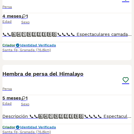
Persa
4 meses
1
Edad
Sexo
📞📞6️⃣4️⃣1️⃣9️⃣2️⃣2️⃣3️⃣9️⃣0️⃣📞📞📞📞 Espectaculares camadas de perritos de persa nacionales descendientes de las mejores líneas de sangre. Disponibles tanto hembras como machos. Las camadas están bajo supervisión veterinaria desde su nacimiento hasta que son entregadas a su nueva familia. Criados por un equipo de profesionales y mejores personas que, con más de 20 años de experiencia , cuidan a los animales por vocación, aplicando una cría ética y responsable para que cada cachorro se desarrolle con la mejor salud y con un buen temperamento. Todos los cachorritos se entregan con unos dos meses y medio de edad y sus vacunas correspondientes, desparasitados interna y externamente, con certificado de salud, y garantía tanto por enfermedad vírica como congénito genética. Posibilidad de entregar en toda España mediante transporte propio preparado para animales y con chofer privado. Los precios pueden variar según las características y morfología de cada cachorro. Añádenos al whats app o llámanos, y encantados atenderemos todas tus dudas y consultas. Teléfono / Whats app: 641 92 23 90
Criador
Identidad Verificada
Santa Fe
,
Granada
(76.8km)
1
Hembra de persa del Himalayo
Persa
5 meses
1
Edad
Sexo
Descripción 📞📞6️⃣4️⃣1️⃣9️⃣2️⃣2️⃣3️⃣9️⃣0️⃣📞📞📞📞 Espectaculares camadas de perritos de persa del Himalayo nacionales descendientes de las mejores líneas de sangre. Disponibles tanto hembras como machos. Las camadas están bajo supervisión veterinaria desde su nacimiento hasta que son entregadas a su nueva familia. Criados por un equipo de profesionales y mejores personas que, con más de 20 años de experiencia , cuidan a los animales por vocación, aplicando una cría ética y responsable para que cada cachorro se desarrolle con la mejor salud y con un buen temperamento. Todos los cachorritos se entregan con unos dos meses y medio de edad y sus vacunas correspondientes, desparasitados interna y externamente, con certificado de salud, y garantía tanto por enfermedad vírica como congénito genética. Posibilidad de entregar en toda España mediante transporte propio preparado para animales y con chofer privado. Los precios pueden variar según las características y morfología de cada cachorro. Añádenos al whats app o llámanos, y encantados atenderemos todas tus dudas y consultas. Teléfono / Whats app: 641 92 23 90
Criador
Identidad Verificada
Santa Fe
,
Granada
(76.8km)