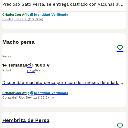
Precioso Gato Persa, se entrega castrado con vacunas al día, desparasitado, pasaporte, chip y rabia. Por favor sólo personas de Sevilla o provincia sin más animales.
Criador
Con Afijo
Identidad Verificada
Sevilla
,
Sevilla
(132.7km)
2
Macho persa
Persa
14 semanas
1
1000 €
Edad
Precio
Sexo
Disponible machito persa puro con dos meses de edad. Criadora autorizada y registrada en la asociación internacional CFA. Se entrega castrado, con sus vacunas al día y con chip.
Criador
Con Afijo
Identidad Verificada
Coria del Río
,
Sevilla
(135.6km)
1
Hembrita de Persa