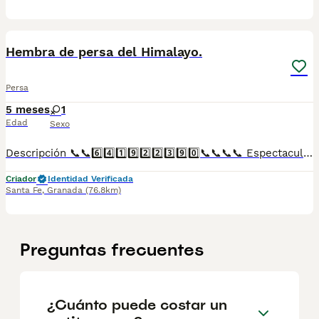
1
Hembra de persa del Himalayo.
Persa
5 meses
1
Edad
Sexo
Descripción 📞📞6️⃣4️⃣1️⃣9️⃣2️⃣2️⃣3️⃣9️⃣0️⃣📞📞📞📞 Espectaculares camadas de perritos de persa del Himalayo nacionales descendientes de las mejores líneas de sangre. Disponibles tanto hembras como machos. Las camadas están bajo supervisión veterinaria desde su nacimiento hasta que son entregadas a su nueva familia. Criados por un equipo de profesionales y mejores personas que, con más de 20 años de experiencia , cuidan a los animales por vocación, aplicando una cría ética y responsable para que cada cachorro se desarrolle con la mejor salud y con un buen temperamento. Todos los cachorritos se entregan con unos dos meses y medio de edad y sus vacunas correspondientes, desparasitados interna y externamente, con certificado de salud, y garantía tanto por enfermedad vírica como congénito genética. Posibilidad de entregar en toda España mediante transporte propio preparado para animales y con chofer privado. Los precios pueden variar según las características y morfología de cada cachorro. Añádenos al whats app o llámanos, y encantados atenderemos todas tus dudas y consultas. Teléfono / Whats app: 641 92 23 90
Criador
Identidad Verificada
Santa Fe
,
Granada
(76.8km)
Preguntas frecuentes
¿Cuánto puede costar un