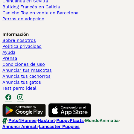
Chihuahua en Sevilla
Bulldog Francés en Galicia
Caniche Toy en venta en Barcelona
Perros en adopcion
Información
Sobre nosotros
Politica privacidad
Ayuda
Prensa
Condiciones de uso
Anunciar tus mascotas
Anuncia tus cachorros
Anuncia tus gatos
Test perro ideal
Pets4Homes
Hastnet
PuppyPlaats
MundoAnimalia
Annunci Animali
Lancaster Puppies