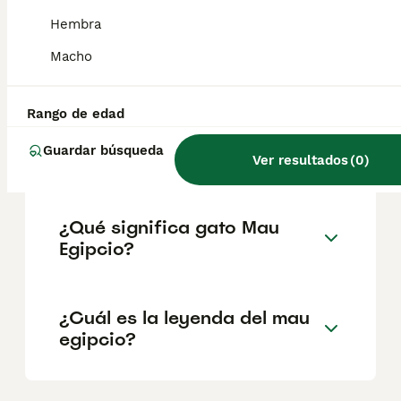
son de forma almendrada. Si una persona
tuviera el tamaño proporcional de los ojos
Hembra
de un gato, serían del tamaño de pelotas de
tenis, como mínimo. El mau egipcio es de
Macho
tamaño mediano.
Rango de edad
¿Cómo es un gato Mau
Guardar búsqueda
Egipcio?
Ver resultados
(
0
)
¿Qué significa gato Mau
Egipcio?
¿Cuál es la leyenda del mau
egipcio?