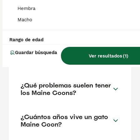
Hembra
El coste de adquisición de esta raza puede
variar según factores como el pedigrí, la
Macho
reputación del criador y la ubicación
geográfica. Es fundamental acudir a
criadores responsables que garanticen la
Rango de edad
salud y el bienestar de los animales.
Informarse bien y comparar opciones antes
Guardar búsqueda
Ver resultados
(
1
)
de comprometerse siempre es la mejor
decisión.
¿Qué problemas suelen tener
los Maine Coons?
¿Cuántos años vive un gato
Maine Coon?