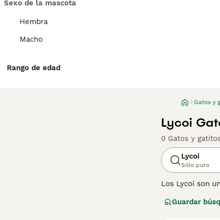
Sexo de la mascota
Hembra
Macho
Rango de edad
Gatos y g
Lycoi Gat
0 Gatos y gatit
Lycoi
Sólo puro
Los Lycoi son u
musculoso, y una
Guardar bús
pelo, pero en ot
de compra de Ly