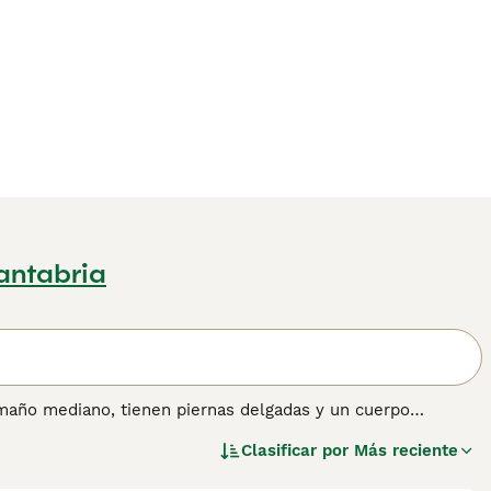
antabria
maño mediano, tienen piernas delgadas y un cuerpo
 rostro. Durante la muda, un Lycoi prácticamente no tiene
Clasificar por
Más reciente
tas de pelo, pero no todas. Lee nuestra página de consejos