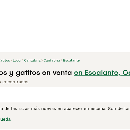
atitos
Lycoi
Cantabria
Cantabria
Escalante
os y gatitos en venta
en Escalante, C
os encontrados
na de las razas más nuevas en aparecer en escena. Son de ta
 de sus características físicas más notables es su distintivo
queda
ras épocas del año, algunas partes de su cuerpo están cubier
coi para obtener información sobre esta raza de gato.