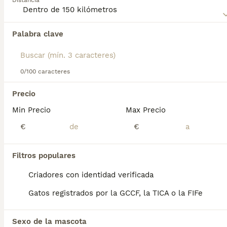
Distancia
compra de Kurilean Bobtail de Pelo Corto para obtener
información sobre esta raza de gato.
Palabra clave
Encontramos 0 Kurilean Bobtail de Pelo
Corto Gatos y gatitos en venta en Oviedo,
Asturias.
Si deseas exactamente esta búsqueda guarda tu 
0/100 caracteres
búsqueda y espera el resultado perfecto:
Precio
Guardar búsqueda
Min Precio
Max Precio
€
€
Preguntas frecuentes
Filtros populares
¿Cuánto cuesta un gato
Criadores con identidad verificada
Kurilian Bobtail?
Gatos registrados por la GCCF, la TICA o la FIFe
El coste de adquisición de esta raza puede
variar según factores como el pedigrí, la
Sexo de la mascota