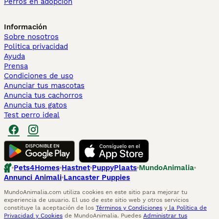
Perros en adopcion
Información
Sobre nosotros
Politica privacidad
Ayuda
Prensa
Condiciones de uso
Anunciar tus mascotas
Anuncia tus cachorros
Anuncia tus gatos
Test perro ideal
Pets4Homes
Hastnet
PuppyPlaats
MundoAnimalia
Annunci Animali
Lancaster Puppies
MundoAnimalia.com utiliza cookies en este sitio para mejorar tu
experiencia de usuario. El uso de este sitio web y otros servicios
constituye la aceptación de los
Términos y Condiciones
y
la Política de
Privacidad y Cookies
de MundoAnimalia. Puedes
Administrar tus