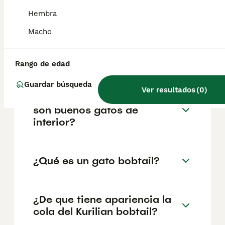
reputación del criador y la ubicación
geográfica. Es fundamental acudir a
Hembra
criadores responsables que garanticen la
salud y el bienestar de los animales.
Macho
Informarse bien y comparar opciones antes
de comprometerse siempre es la mejor
decisión.
Rango de edad
Guardar búsqueda
Ver resultados
(
0
)
¿Los gatos Kurilian bobtail
son buenos gatos de
interior?
¿Qué es un gato bobtail?
¿De que tiene apariencia la
cola del Kurilian bobtail?