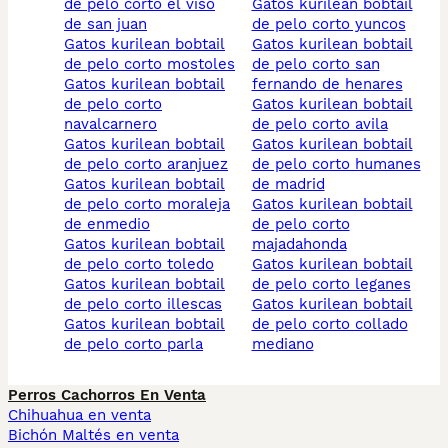
de pelo corto el viso
gatos kurilean bobtail
de san juan
de pelo corto yuncos
gatos kurilean bobtail
gatos kurilean bobtail
de pelo corto mostoles
de pelo corto san
gatos kurilean bobtail
fernando de henares
de pelo corto
gatos kurilean bobtail
navalcarnero
de pelo corto avila
gatos kurilean bobtail
gatos kurilean bobtail
de pelo corto aranjuez
de pelo corto humanes
gatos kurilean bobtail
de madrid
de pelo corto moraleja
gatos kurilean bobtail
de enmedio
de pelo corto
gatos kurilean bobtail
majadahonda
de pelo corto toledo
gatos kurilean bobtail
gatos kurilean bobtail
de pelo corto leganes
de pelo corto illescas
gatos kurilean bobtail
gatos kurilean bobtail
de pelo corto collado
de pelo corto parla
mediano
Perros Cachorros En Venta
Chihuahua en venta
Bichón Maltés en venta